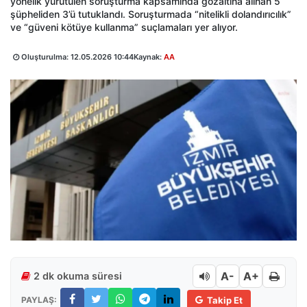
yönelik yürütülen soruşturma kapsamında gözaltına alınan 5
şüpheliden 3’ü tutuklandı. Soruşturmada “nitelikli dolandırıcılık”
ve “güveni kötüye kullanma” suçlamaları yer alıyor.
Oluşturulma:
12.05.2026 10:44
Kaynak:
AA
A-
A+
2 dk okuma süresi
PAYLAŞ:
Takip Et