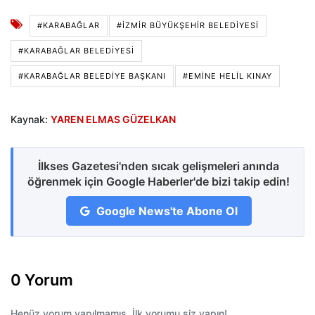
#KARABAĞLAR
#İZMIR BÜYÜKŞEHIR BELEDIYESI
#KARABAĞLAR BELEDIYESI
#KARABAĞLAR BELEDIYE BAŞKANI
#EMINE HELIL KINAY
Kaynak:
YAREN ELMAS GÜZELKAN
İlkses Gazetesi'nden sıcak gelişmeleri anında
öğrenmek için Google Haberler'de bizi takip edin!
Google News'te Abone Ol
0 Yorum
Henüz yorum yapılmamış. İlk yorumu siz yapın!