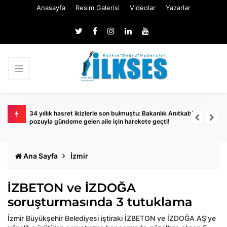
Anasayfa
Resim Galerisi
Videolar
Yazarlar
iyonu
34 yıllık hasret ikizlerle son bulmuştu: Bakanlık Anıtkabir
U
pozuyla gündeme gelen aile için harekete geçti!
l
Ana Sayfa
İzmir
İZBETON ve İZDOĞA
soruşturmasında 3 tutuklama
İzmir Büyükşehir Belediyesi iştiraki İZBETON ve İZDOĞA AŞ’ye