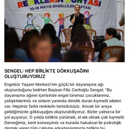
SENGEL: HEP BİRLİKTE GÖKKUŞAĞINI
OLUŞTURUYORUZ
Engelsiz Yaşam Merkezi’nin güçlü bir dayanışma ağı
oluşturduğunu belirten Başkan Filiz Ceritoğlu Sengel; “Bu
dayanışma ağının içerisinde engel tanımaz çocuklarımız,
yetişkinlerimiz ve onların yanında dimdik duran kıymetli aileleri
var. Hepimiz farklı renklerin temsilcisiyiz. Ancak bir araya
geldiğimizde gökkuşağını oluşturabiliyoruz. Bizler yalnızca bir
yol açıyoruz. O yolda birlikte yürümek, el ele olmak çok kıymetli.
Derneğimiz, kent konseyimiz ve burada hukuksal ile psikolojik
destek veren tüm çalışma arkadaşlarımızla birlikte bu