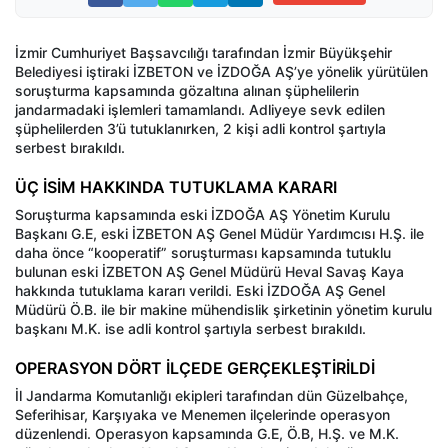
İzmir Cumhuriyet Başsavcılığı tarafından İzmir Büyükşehir
Belediyesi iştiraki İZBETON ve İZDOĞA AŞ’ye yönelik yürütülen
soruşturma kapsamında gözaltına alınan şüphelilerin
jandarmadaki işlemleri tamamlandı. Adliyeye sevk edilen
şüphelilerden 3’ü tutuklanırken, 2 kişi adli kontrol şartıyla
serbest bırakıldı.
ÜÇ İSİM HAKKINDA TUTUKLAMA KARARI
Soruşturma kapsamında eski İZDOĞA AŞ Yönetim Kurulu
Başkanı G.E, eski İZBETON AŞ Genel Müdür Yardımcısı H.Ş. ile
daha önce “kooperatif” soruşturması kapsamında tutuklu
bulunan eski İZBETON AŞ Genel Müdürü Heval Savaş Kaya
hakkında tutuklama kararı verildi. Eski İZDOĞA AŞ Genel
Müdürü Ö.B. ile bir makine mühendislik şirketinin yönetim kurulu
başkanı M.K. ise adli kontrol şartıyla serbest bırakıldı.
OPERASYON DÖRT İLÇEDE GERÇEKLEŞTİRİLDİ
İl Jandarma Komutanlığı ekipleri tarafından dün Güzelbahçe,
Seferihisar, Karşıyaka ve Menemen ilçelerinde operasyon
düzenlendi. Operasyon kapsamında G.E, Ö.B, H.Ş. ve M.K.