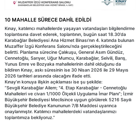
10 MAHALLE SÜRECE DAHİL EDİLDİ
Kınay, katılımcı mahallelerde yaşayan vatandaşları bilgilendirme
toplantısına davet ederek, toplantının, bugün saat 18.30’da
Karabağlar Belediyesi Ana Hizmet Binası’nın 4. katında bulunan
Muzaffer İzgü Konferans Salonu’nda gerçekleştirileceğini
belirtti. Planlama sürecine Çalıkuşu, General Asım Gündüz,
Cennetoğlu, Sarıyer, Uğur Mumcu, Karabağlar, Selvili, Barış,
Yunus Emre ve Bozyaka mahallelerinin dahil olduğunu da
bildiren Kınay, askı süresinin ise 30 Nisan 2026 ile 29 Mayıs
2026 tarihleri arasında olacağını ifade etti.
Kınay’ın konuya ilişkin açıklaması ise şu şekilde:
“Sevgili Karabağlar Ailem; "4. Etap Karabağlar - Cennetoğlu
Mahalleleri ve civarı 1/1000 Ölçekli Uygulama İmar Planı"; İzmir
Büyükşehir Belediyesi Meclisince uygun görülerek 5216 Sayılı
Büyükşehir Belediye Kanununun 7/B Maddesi uyarınca
onaylanmıştır. Katılımcı mahallelerdeki vatandaşlarımızı
toplantımıza bekliyoruz.”