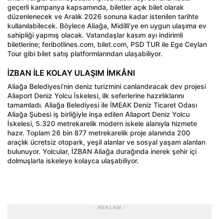
geçerli kampanya kapsamında, biletler açık bilet olarak
düzenlenecek ve Aralık 2026 sonuna kadar istenilen tarihte
kullanılabilecek. Böylece Aliağa, Midilli’ye en uygun ulaşıma ev
sahipliği yapmış olacak. Vatandaşlar kasım ayı indirimli
biletlerine; feribotlines.com, bilet.com, PSD TUR ile Ege Ceylan
Tour gibi bilet satış platformlarından ulaşabiliyor.
İZBAN İLE KOLAY ULAŞIM İMKÂNI
Aliağa Belediyesi’nin deniz turizmini canlandıracak dev projesi
Aliaport Deniz Yolcu İskelesi, ilk seferlerine hazırlıklarını
tamamladı. Aliağa Belediyesi ile İMEAK Deniz Ticaret Odası
Aliağa Şubesi iş birliğiyle inşa edilen Aliaport Deniz Yolcu
İskelesi, 5.320 metrekarelik modern iskele alanıyla hizmete
hazır. Toplam 26 bin 877 metrekarelik proje alanında 200
araçlık ücretsiz otopark, yeşil alanlar ve sosyal yaşam alanları
bulunuyor. Yolcular, İZBAN Aliağa durağında inerek şehir içi
dolmuşlarla iskeleye kolayca ulaşabiliyor.
- REKLAM -