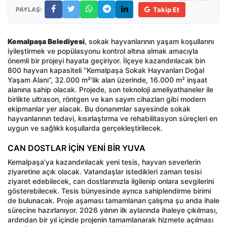
PAYLAŞ:
Takip Et
Kemalpaşa Belediyesi
, sokak hayvanlarının yaşam koşullarını
iyileştirmek ve popülasyonu kontrol altına almak amacıyla
önemli bir projeyi hayata geçiriyor. İlçeye kazandırılacak bin
800 hayvan kapasiteli “Kemalpaşa Sokak Hayvanları Doğal
Yaşam Alanı”, 32.000 m²’lik alan üzerinde, 16.000 m² inşaat
alanına sahip olacak. Projede, son teknoloji ameliyathaneler ile
birlikte ultrason, röntgen ve kan sayım cihazları gibi modern
ekipmanlar yer alacak. Bu donanımlar sayesinde sokak
hayvanlarının tedavi, kısırlaştırma ve rehabilitasyon süreçleri en
uygun ve sağlıklı koşullarda gerçekleştirilecek.
CAN DOSTLAR İÇİN YENİ BİR YUVA
Kemalpaşa’ya kazandırılacak yeni tesis, hayvan severlerin
ziyaretine açık olacak. Vatandaşlar istedikleri zaman tesisi
ziyaret edebilecek, can dostlarımızla ilgilenip onlara sevgilerini
gösterebilecek. Tesis bünyesinde ayrıca sahiplendirme birimi
de bulunacak. Proje aşaması tamamlanan çalışma şu anda ihale
sürecine hazırlanıyor. 2026 yılının ilk aylarında ihaleye çıkılması,
ardından bir yıl içinde projenin tamamlanarak hizmete açılması