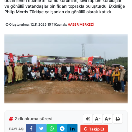
düzenlenen etkinlikte, kamu kurumları, sivil toplum kuruluşları
ve gönüllü vatandaşlar bin fidanı toprakla buluşturdu. Etkinliğe
Philip Morris Türkiye çalışanları da gönüllü olarak katıldı.
Oluşturulma:
12.11.2025 15:11
Kaynak:
HABER MERKEZİ
A-
A+
2 dk okuma süresi
PAYLAŞ:
Takip Et