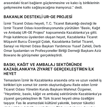
arasındaki ticari bağların güçlenmesine ve kalıcı iş birliklerinin
gelişmesine katkı sağlayacağına inanıyoruz.” dedi.
BAKANLIK DESTEKLİ UR-GE PROJESİ
İzmir Ticaret Odası heyeti, T.C. Ticaret Bakanlığı desteği ile
İzmir Ticaret Odası koordinasyonunda yürütülen “Baskı, Kağıt
ve Ambalaj UR-GE Projesi” kapsamında Kazablanka’ya gitti.
Proje katılımcısı üyelerden oluşan heyet, Kazablanka Ticaret
Müşaviri Burcu Özergül Çolak, Kazablanka Settat Ticaret,
Sanayi ve Hizmet Odası Başkan Yardımcısı Yusef Zahidi, Derb
Omar İşadamları ve Profesyoneller Birliği Derneği Başkanı Aziz
Bowano ile görüşmeler gerçekleştirdi.
BASKI, KAĞIT VE AMBALAJ SEKTÖRÜNDE
KAZABLANKA’YA ZİYARET GERÇEKLEŞTİREN İLK
HEYET
Temasların İzmir ile Kazablanka arasında orta ve uzun vadeli iş
birlikleri için somut bir zemin oluşturduğunu ifade eden İzmir
Ticaret Odası Yönetim Kurulu Başkanı Mahmut Özgener,
“Heyetimiz, baskı, kâğıt ve ambalaj sektöründe Kazablanka’ya
ziyaret gerçekleştiren ilk Türk ticaret heyeti olma özelliğini
taşıyor. Fas ile aramızdaki kültürel yakınlık, benzer tüketici