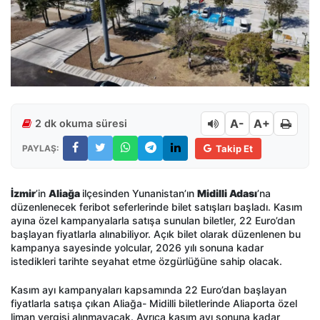
A-
A+
2 dk okuma süresi
PAYLAŞ:
Takip Et
İzmir
’in
Aliağa
ilçesinden Yunanistan’ın
Midilli Adası
’na
düzenlenecek feribot seferlerinde bilet satışları başladı. Kasım
ayına özel kampanyalarla satışa sunulan biletler, 22 Euro’dan
başlayan fiyatlarla alınabiliyor. Açık bilet olarak düzenlenen bu
kampanya sayesinde yolcular, 2026 yılı sonuna kadar
istedikleri tarihte seyahat etme özgürlüğüne sahip olacak.
Kasım ayı kampanyaları kapsamında 22 Euro’dan başlayan
fiyatlarla satışa çıkan Aliağa- Midilli biletlerinde Aliaporta özel
liman vergisi alınmayacak. Ayrıca kasım ayı sonuna kadar