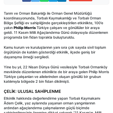
Tarım ve Orman Bakanlığı ile Orman Genel Müdürlüğü
koordinasyonunda, Torbalı Kaymakamlığı ve Torbalı Orman
Bölge Şefliği ev sahipliğinde gerçekleştirilen etkinlikte, 100’e
yakın
Philip Morris
Türkiye çalışanı ve gönüllüler bir araya
geldi. 11 Kasım Milli Ağaçlandırma Günü dolayısıyla düzenlenen
programda bin fidan toprakla buluşturuldu.
Kamu kurum ve kuruluşlarının yanı sıra çok sayıda sivil toplum
örgütünün de katılım gösterdiği etkinlik, ilçede geniş bir
dayanışma örneği sergiledi.
Yine bu yıl, 22 Nisan Dünya Günü vesilesiyle Torbalı Ormanköy
mevkiinde düzenlenen etkinlikte de bir araya gelen Philip Morris
Türkiye çalışanları ve ailelerinden oluşan gönüllü bir grubun
katılımıyla bölgede 2 bin fidan dikilmişti.
ÇELİK: ULUSAL SAHİPLENME
Etkinlik hakkında değerlendirme yapan Torbalı Kaymakamı
Âdem Çelik, yaz aylarında yaşanan orman yangınlarının
ardından ağaçlandırma çalışmalarının güçlü biçimde
sahiplenilmesinin önemine dikkat çekerek “11 Kasım’ın, Milli