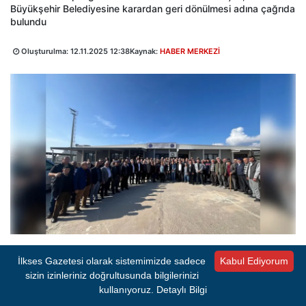
Büyükşehir Belediyesine karardan geri dönülmesi adına çağrıda
bulundu
Oluşturulma:
12.11.2025 12:38
Kaynak:
HABER MERKEZİ
İlkses Gazetesi olarak sistemimizde sadece
Kabul Ediyorum
A-
A+
4 dk okuma süresi
sizin izinleriniz doğrultusunda bilgilerinizi
kullanıyoruz.
Detaylı Bilgi
PAYLAŞ:
Takip Et