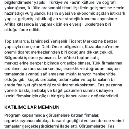
bilgilendirmeler yapıldı. Türkiye ve Fas’ın kültürel ve coğrafi
yakınlığının, iki ülke arasındaki ticari ilişkilerin gelişmesine zemin
hazırladığı vurgulandı. Fas’ın siyasi ve ekonomik açıdan istikrarlı
yapısı, gelişmiş lojistik ağları ve stratejik konumu sayesinde
Afrika kıtasında iş yapmak için en elverişli ülkelerden biri
olduğu ifade edildi.
Toplantılarda, İzmir’deki Yenişehir Ticaret Merkezine benzer
yapısıyla öne çıkan Derb Omar bölgesinin, Kazablanka’nın en
önemli ticaret merkezlerinden biri olduğuna dikkat çekildi.
Bölgedeki işletme yapısının, İzmir’deki toptan satış
merkezlerine benzer biçimde organize olması, Türk firmalarının
ürünlerini pazara sunarken hız, esneklik ve doğrudan müşteri
temasında avantaj sağlamasına imkân tanıyor. Yenişehir’de
olduğu gibi, küçük üreticiler, tedarikçiler ve toptancıların bir
arada faaliyet gösterdiği canlı ticaret ekosistemi, Fas pazarına
yönelik baskı, ambalaj ve kâğıt çözümleri sunmak isteyen
İzmirli firmalar için güçlü bir giriş kapısı olarak değerlendirildi.
KATILIMCILAR MEMNUN
Program kapsamında görüşmelere katılan firmalar,
organizasyonun oldukça başarılı geçtiğini ve son derece verimli
temaslar gerçekleştirdiklerini ifade etti. Görüşmelerde, Fas