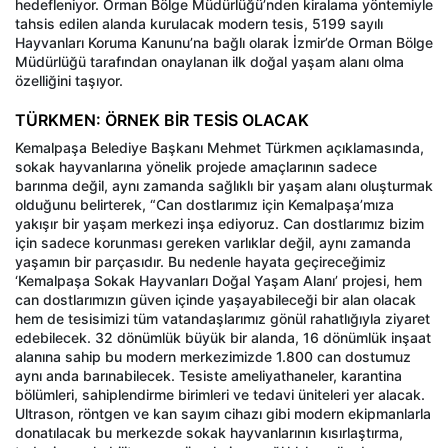
hedefleniyor. Orman Bölge Müdürlüğü’nden kiralama yöntemiyle
tahsis edilen alanda kurulacak modern tesis, 5199 sayılı
Hayvanları Koruma Kanunu’na bağlı olarak İzmir’de Orman Bölge
Müdürlüğü tarafından onaylanan ilk doğal yaşam alanı olma
özelliğini taşıyor.
TÜRKMEN: ÖRNEK BİR TESİS OLACAK
Kemalpaşa Belediye Başkanı Mehmet Türkmen açıklamasında,
sokak hayvanlarına yönelik projede amaçlarının sadece
barınma değil, aynı zamanda sağlıklı bir yaşam alanı oluşturmak
olduğunu belirterek, “Can dostlarımız için Kemalpaşa’mıza
yakışır bir yaşam merkezi inşa ediyoruz. Can dostlarımız bizim
için sadece korunması gereken varlıklar değil, aynı zamanda
yaşamın bir parçasıdır. Bu nedenle hayata geçireceğimiz
‘Kemalpaşa Sokak Hayvanları Doğal Yaşam Alanı’ projesi, hem
can dostlarımızın güven içinde yaşayabileceği bir alan olacak
hem de tesisimizi tüm vatandaşlarımız gönül rahatlığıyla ziyaret
edebilecek. 32 dönümlük büyük bir alanda, 16 dönümlük inşaat
alanına sahip bu modern merkezimizde 1.800 can dostumuz
aynı anda barınabilecek. Tesiste ameliyathaneler, karantina
bölümleri, sahiplendirme birimleri ve tedavi üniteleri yer alacak.
Ultrason, röntgen ve kan sayım cihazı gibi modern ekipmanlarla
donatılacak bu merkezde sokak hayvanlarının kısırlaştırma,