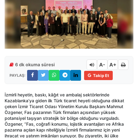
A-
A+
6 dk okuma süresi
PAYLAŞ:
Takip Et
İzmirli heyetin, baskı, kâğıt ve ambalaj sektörlerinde
Kazablanka’ya giden ilk Türk ticaret heyeti olduğuna dikkat
çeken İzmir Ticaret Odası Yönetim Kurulu Başkanı Mahmut
Özgener, Fas pazarının Türk firmaları açısından yüksek
potansiyel taşıyan stratejik bir bölge olduğunu vurguladı.
Özgener, “Fas, coğrafi konumu, lojistik avantajları ve Afrika
pazarına açılan kapı niteliğiyle İzmirli firmalarımız için yeni
ihracat ve yatırım imkânları sunuyor. Bu ziyaretin, iki ülke