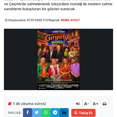
ve Çeşme’de sahnelenerek izleyicilere nostalji ile modern sahne
sanatlarını buluşturan bir gösteri sunacak
Oluşturulma:
07.07.2026 11:21
Kaynak:
RABİA AYKUT
A-
A+
1 dk okuma süresi
PAYLAŞ:
Takip Et