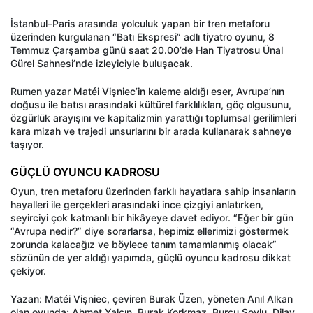
İstanbul–Paris arasında yolculuk yapan bir tren metaforu
üzerinden kurgulanan “Batı Ekspresi” adlı tiyatro oyunu, 8
Temmuz Çarşamba günü saat 20.00’de Han Tiyatrosu Ünal
Gürel Sahnesi’nde izleyiciyle buluşacak.
Rumen yazar Matéi Vişniec’in kaleme aldığı eser, Avrupa’nın
doğusu ile batısı arasındaki kültürel farklılıkları, göç olgusunu,
özgürlük arayışını ve kapitalizmin yarattığı toplumsal gerilimleri
kara mizah ve trajedi unsurlarını bir arada kullanarak sahneye
taşıyor.
GÜÇLÜ OYUNCU KADROSU
Oyun, tren metaforu üzerinden farklı hayatlara sahip insanların
hayalleri ile gerçekleri arasındaki ince çizgiyi anlatırken,
seyirciyi çok katmanlı bir hikâyeye davet ediyor. “Eğer bir gün
“Avrupa nedir?” diye sorarlarsa, hepimiz ellerimizi göstermek
zorunda kalacağız ve böylece tanım tamamlanmış olacak”
sözünün de yer aldığı yapımda, güçlü oyuncu kadrosu dikkat
çekiyor.
Yazan: Matéi Vişniec, çeviren Burak Üzen, yöneten Anıl Alkan
olan oyunda; Ahmet Yalçın, Burak Korkmaz, Burcu Soylu, Dilay