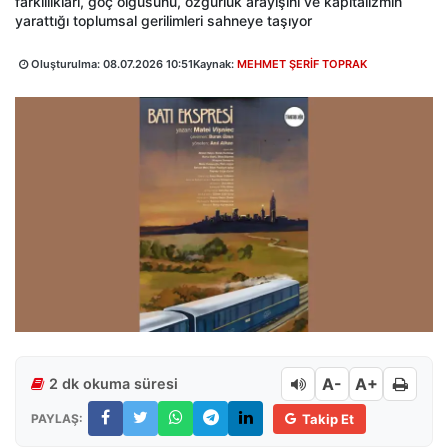
farklılıkları, göç olgusunu, özgürlük arayışını ve kapitalizmin
yarattığı toplumsal gerilimleri sahneye taşıyor
Oluşturulma:
08.07.2026 10:51
Kaynak:
MEHMET ŞERİF TOPRAK
A-
A+
2 dk okuma süresi
PAYLAŞ:
Takip Et