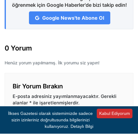
öğrenmek için Google Haberler'de bizi takip edin!
Google News'te Abone Ol
0 Yorum
Henüz yorum yapılmamış. İlk yorumu siz yapın!
Bir Yorum Bırakın
E-posta adresiniz yayımlanmayacaktır.
Gerekli
alanlar
*
ile işaretlenmişlerdir.
İlkses Gazetesi olarak sistemimizde sadece
Kabul Ediyorum
Yorum
*
sizin izinleriniz doğrultusunda bilgilerinizi
kullanıyoruz.
Detaylı Bilgi