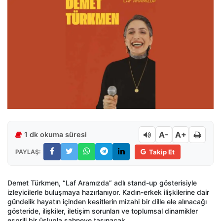
A-
A+
1 dk okuma süresi
PAYLAŞ:
Takip Et
Demet Türkmen, “Laf Aramızda” adlı stand-up gösterisiyle
izleyicilerle buluşmaya hazırlanıyor. Kadın-erkek ilişkilerine dair
gündelik hayatın içinden kesitlerin mizahi bir dille ele alınacağı
gösteride, ilişkiler, iletişim sorunları ve toplumsal dinamikler
esprili bir üslupla sahneye taşınacak.