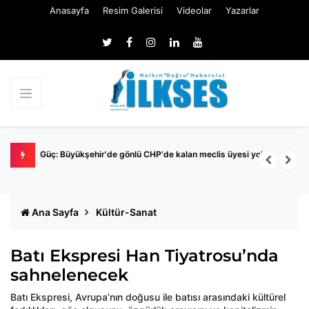
Anasayfa
Resim Galerisi
Videolar
Yazarlar
k
Pazar günü YÖKDİL/2 adayları ter dökecek
B
S
Ana Sayfa
Kültür-Sanat
Batı Ekspresi Han Tiyatrosu’nda
sahnelenecek
Batı Ekspresi, Avrupa’nın doğusu ile batısı arasındaki kültürel