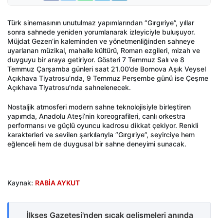
Türk sinemasının unutulmaz yapımlarından “Gırgıriye”, yıllar
sonra sahnede yeniden yorumlanarak izleyiciyle buluşuyor.
Müjdat Gezen’in kaleminden ve yönetmenliğinden sahneye
uyarlanan müzikal, mahalle kültürü, Roman ezgileri, mizah ve
duyguyu bir araya getiriyor. Gösteri 7 Temmuz Salı ve 8
Temmuz Çarşamba günleri saat 21.00’de Bornova Aşık Veysel
Açıkhava Tiyatrosu’nda, 9 Temmuz Perşembe günü ise Çeşme
Açıkhava Tiyatrosu’nda sahnelenecek.
Nostaljik atmosferi modern sahne teknolojisiyle birleştiren
yapımda, Anadolu Ateşi’nin koreografileri, canlı orkestra
performansı ve güçlü oyuncu kadrosu dikkat çekiyor. Renkli
karakterleri ve sevilen şarkılarıyla “Gırgıriye”, seyirciye hem
eğlenceli hem de duygusal bir sahne deneyimi sunacak.
Kaynak:
RABİA AYKUT
İlkses Gazetesi'nden sıcak gelişmeleri anında