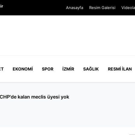
ir
Anasayfa
Resim Galerisi
Videola
ET
EKONOMI
SPOR
İZMIR
SAĞLIK
RESMI İLAN
CHP'de kalan meclis üyesi yok