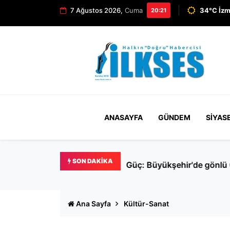
7 Ağustos 2026,
Cuma
34°C İzm
20:21
ANASAYFA
GÜNDEM
SIYAS
SON DAKIKA
Güç: Büyükşehir'de gönlü 
Ana Sayfa
Kültür-Sanat