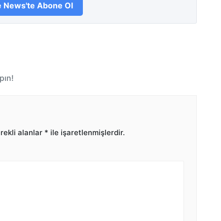
 News'te Abone Ol
pın!
ekli alanlar
*
ile işaretlenmişlerdir.