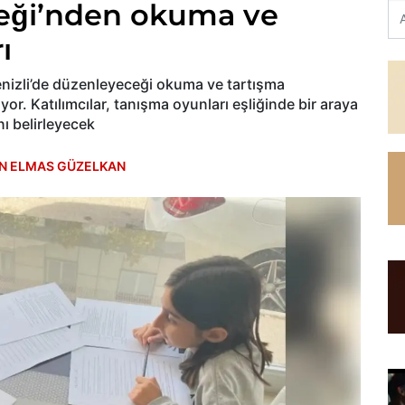
eği’nden okuma ve
ı
nizli’de düzenleyeceği okuma ve tartışma
yor. Katılımcılar, tanışma oyunları eşliğinde bir araya
nı belirleyecek
N ELMAS GÜZELKAN