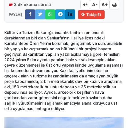
A-
A+
3 dk okuma süresi
PAYLAŞ:
Takip Et
Kültür ve Turizm Bakanlığı, insanlık tarihinin en önemli
duraklarından biri olan Şanlıurfa'nın Haliliye ilçesindeki
Karahantepe Ören Yeri'ni korumak, geliştirmek ve sürdürülebilir
bir yapıya kavuşturmak adına bütüncül bir projeyi hayata
geçiriyor. Bakanlıktan yapılan yazılı açıklamaya göre; temelleri
2024 yılının Ekim ayında yapılan ihale ve sözleşmeyle atılan
çevre düzenlemesi ile üst örtü yapımı işinde uygulama aşaması
hız kesmeden devam ediyor. Kazı faaliyetlerinin ötesine
geçerek alanın turizme kazandırılmasını da amaçlayan büyük
proje kapsamında; 2 bin metrekarelik dev bir kazı ve araştırma
evi, 150 metrekarelik buluntu deposu ve 35 metrekarelik su
deposu inşa ediliyor. Ayrıca, arkeolojik keşiflerin hava
şartlarından zarar görmesini engellemek ve kazıların daha
sağlıklı yürütülmesini sağlamak amacıyla alana koruyucu üst
örtü uygulaması entegre ediliyor.