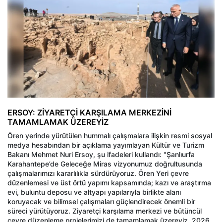
ERSOY: ZİYARETÇİ KARŞILAMA MERKEZİNİ
TAMAMLAMAK ÜZEREYİZ
Ören yerinde yürütülen hummalı çalışmalara ilişkin resmi sosyal
medya hesabından bir açıklama yayımlayan Kültür ve Turizm
Bakanı Mehmet Nuri Ersoy, şu ifadeleri kullandı: "Şanlıurfa
Karahantepe’de Geleceğe Miras vizyonumuz doğrultusunda
çalışmalarımızı kararlılıkla sürdürüyoruz. Ören Yeri çevre
düzenlemesi ve üst örtü yapımı kapsamında; kazı ve araştırma
evi, buluntu deposu ve altyapı yapılarıyla birlikte alanı
koruyacak ve bilimsel çalışmaları güçlendirecek önemli bir
süreci yürütüyoruz. Ziyaretçi karşılama merkezi ve bütüncül
çevre düzenleme projelerimizi de tamamlamak üzereyiz. 2026