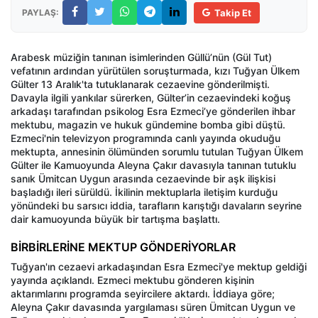
PAYLAŞ:
Takip Et
Arabesk müziğin tanınan isimlerinden Güllü’nün (Gül Tut)
vefatının ardından yürütülen soruşturmada, kızı Tuğyan Ülkem
Gülter 13 Aralık'ta tutuklanarak cezaevine gönderilmişti.
Davayla ilgili yankılar sürerken, Gülter’in cezaevindeki koğuş
arkadaşı tarafından psikolog Esra Ezmeci’ye gönderilen ihbar
mektubu, magazin ve hukuk gündemine bomba gibi düştü.
Ezmeci'nin televizyon programında canlı yayında okuduğu
mektupta, annesinin ölümünden sorumlu tutulan Tuğyan Ülkem
Gülter ile Kamuoyunda Aleyna Çakır davasıyla tanınan tutuklu
sanık Ümitcan Uygun arasında cezaevinde bir aşk ilişkisi
başladığı ileri sürüldü. İkilinin mektuplarla iletişim kurduğu
yönündeki bu sarsıcı iddia, tarafların karıştığı davaların seyrine
dair kamuoyunda büyük bir tartışma başlattı.
BİRBİRLERİNE MEKTUP GÖNDERİYORLAR
Tuğyan'ın cezaevi arkadaşından Esra Ezmeci'ye mektup geldiği
yayında açıklandı. Ezmeci mektubu gönderen kişinin
aktarımlarını programda seyircilere aktardı. İddiaya göre;
Aleyna Çakır davasında yargılaması süren Ümitcan Uygun ve