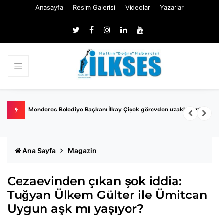
Anasayfa
Resim Galerisi
Videolar
Yazarlar
Menderes Belediye Başkanı İlkay Çiçek görevden uzaklaştırıldı
Ö
R
Ana Sayfa
Magazin
Cezaevinden çıkan şok iddia:
Tuğyan Ülkem Gülter ile Ümitcan
Uygun aşk mı yaşıyor?