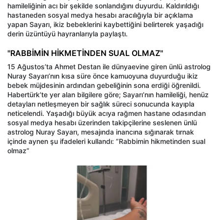
hamileliğinin acı bir şekilde sonlandığını duyurdu. Kaldırıldığı
hastaneden sosyal medya hesabı aracılığıyla bir açıklama
yapan Sayarı, ikiz bebeklerini kaybettiğini belirterek yaşadığı
derin üzüntüyü hayranlarıyla paylaştı.
"RABBİMİN HİKMETİNDEN SUAL OLMAZ"
15 Ağustos’ta Ahmet Destan ile dünyaevine giren ünlü astrolog
Nuray Sayarı’nın kısa süre önce kamuoyuna duyurduğu ikiz
bebek müjdesinin ardından gebeliğinin sona erdiği öğrenildi.
Habertürk’te yer alan bilgilere göre; Sayarı’nın hamileliği, henüz
detayları netleşmeyen bir sağlık süreci sonucunda kayıpla
neticelendi. Yaşadığı büyük acıya rağmen hastane odasından
sosyal medya hesabı üzerinden takipçilerine seslenen ünlü
astrolog Nuray Sayarı, mesajında inancına sığınarak tırnak
içinde aynen şu ifadeleri kullandı: “Rabbimin hikmetinden sual
olmaz”