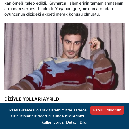
kan örneği talep edildi. Kaynarca, işlemlerinin tamamlanmasının
ardından serbest bırakıldı. Yaşanan gelişmelerin ardından
oyuncunun dizideki akıbeti merak konusu olmuştu.
DİZİYLE YOLLARI AYRILDI
Süreç sonrasında yapım şirketi, Erdem Kaynarca ile devam
İlkses Gazetesi olarak sistemimizde sadece
Kabul Ediyorum
etmeme kararı aldı. Bu kapsamda oyuncunun sözleşmesi
sizin izinleriniz doğrultusunda bilgilerinizi
feshedildi.
kullanıyoruz.
Detaylı Bilgi