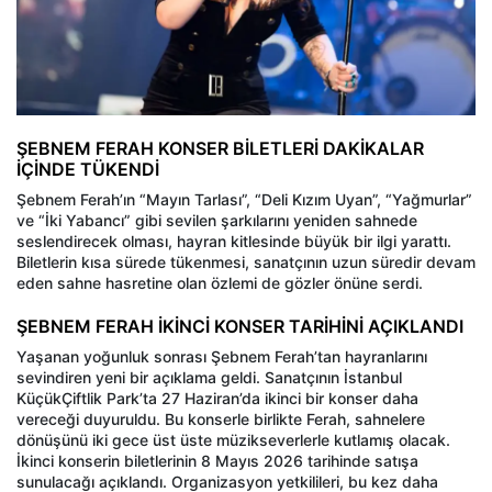
ŞEBNEM FERAH KONSER BİLETLERİ DAKİKALAR
İÇİNDE TÜKENDİ
Şebnem Ferah’ın “Mayın Tarlası”, “Deli Kızım Uyan”, “Yağmurlar”
ve “İki Yabancı” gibi sevilen şarkılarını yeniden sahnede
seslendirecek olması, hayran kitlesinde büyük bir ilgi yarattı.
Biletlerin kısa sürede tükenmesi, sanatçının uzun süredir devam
eden sahne hasretine olan özlemi de gözler önüne serdi.
ŞEBNEM FERAH İKİNCİ KONSER TARİHİNİ AÇIKLANDI
Yaşanan yoğunluk sonrası Şebnem Ferah’tan hayranlarını
sevindiren yeni bir açıklama geldi. Sanatçının İstanbul
KüçükÇiftlik Park’ta 27 Haziran’da ikinci bir konser daha
vereceği duyuruldu. Bu konserle birlikte Ferah, sahnelere
dönüşünü iki gece üst üste müzikseverlerle kutlamış olacak.
İkinci konserin biletlerinin 8 Mayıs 2026 tarihinde satışa
sunulacağı açıklandı. Organizasyon yetkilileri, bu kez daha