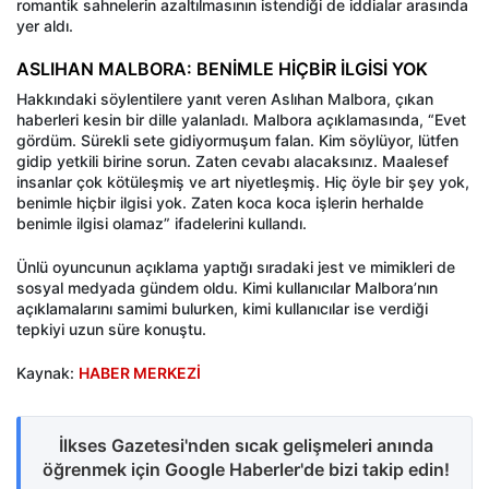
romantik sahnelerin azaltılmasının istendiği de iddialar arasında
yer aldı.
ASLIHAN MALBORA: BENİMLE HİÇBİR İLGİSİ YOK
Hakkındaki söylentilere yanıt veren Aslıhan Malbora, çıkan
haberleri kesin bir dille yalanladı. Malbora açıklamasında, “Evet
gördüm. Sürekli sete gidiyormuşum falan. Kim söylüyor, lütfen
gidip yetkili birine sorun. Zaten cevabı alacaksınız. Maalesef
insanlar çok kötüleşmiş ve art niyetleşmiş. Hiç öyle bir şey yok,
benimle hiçbir ilgisi yok. Zaten koca koca işlerin herhalde
benimle ilgisi olamaz” ifadelerini kullandı.
Ünlü oyuncunun açıklama yaptığı sıradaki jest ve mimikleri de
sosyal medyada gündem oldu. Kimi kullanıcılar Malbora’nın
açıklamalarını samimi bulurken, kimi kullanıcılar ise verdiği
tepkiyi uzun süre konuştu.
Kaynak:
HABER MERKEZİ
İlkses Gazetesi'nden sıcak gelişmeleri anında
öğrenmek için Google Haberler'de bizi takip edin!