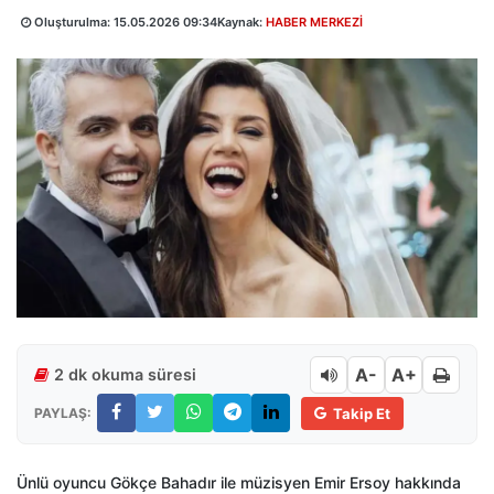
Oluşturulma:
15.05.2026 09:34
Kaynak:
HABER MERKEZİ
A-
A+
2 dk okuma süresi
PAYLAŞ:
Takip Et
Ünlü oyuncu Gökçe Bahadır ile müzisyen Emir Ersoy hakkında