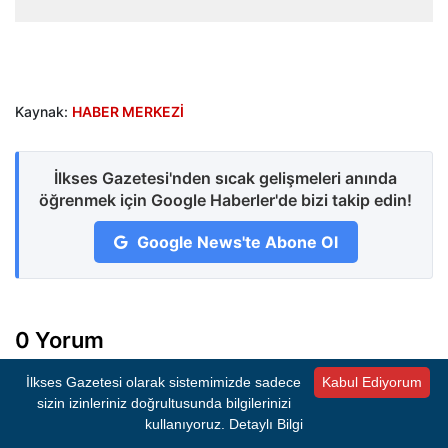
Kaynak:
HABER MERKEZİ
İlkses Gazetesi'nden sıcak gelişmeleri anında
öğrenmek için Google Haberler'de bizi takip edin!
Google News'te Abone Ol
0 Yorum
İlkses Gazetesi olarak sistemimizde sadece
Kabul Ediyorum
Henüz yorum yapılmamış. İlk yorumu siz yapın!
sizin izinleriniz doğrultusunda bilgilerinizi
kullanıyoruz.
Detaylı Bilgi