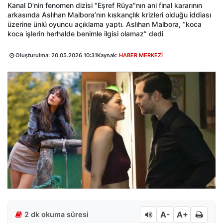
Kanal D’nin fenomen dizisi "Eşref Rüya"nın ani final kararının
arkasında Aslıhan Malbora’nın kıskançlık krizleri olduğu iddiası
üzerine ünlü oyuncu açıklama yaptı. Aslıhan Malbora, “koca
koca işlerin herhalde benimle ilgisi olamaz” dedi
Oluşturulma:
20.05.2026 10:31
Kaynak:
HABER MERKEZİ
A-
A+
2 dk okuma süresi