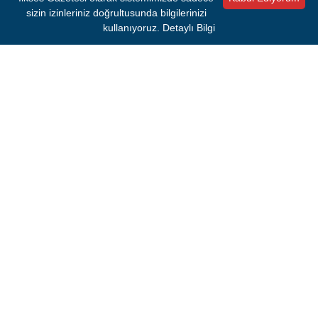
sizin izinleriniz doğrultusunda bilgilerinizi
kullanıyoruz.
Detaylı Bilgi
GELİNLİK TERCİHİ OLAY YARATTI
Bilge Yenigül’ün düğünde tercih ettiği gelinlik de sosyal
medyada çok konuşulan konulardan biri oldu. Klasik gelinlik
anlayışının dışına çıkan Yenigül, sade kombinini mavi topuklu
ayakkabılarla tamamladı. Paylaşılan karelerin ardından gelinlik
seçimiyle ilgili çok sayıda yorum yapıldı.
Kaynak:
HABER MERKEZİ