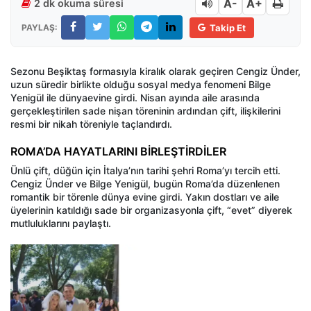
A-
A+
2 dk okuma süresi
PAYLAŞ:
Takip Et
Sezonu Beşiktaş formasıyla kiralık olarak geçiren Cengiz Ünder,
uzun süredir birlikte olduğu sosyal medya fenomeni Bilge
Yenigül ile dünyaevine girdi. Nisan ayında aile arasında
gerçekleştirilen sade nişan töreninin ardından çift, ilişkilerini
resmi bir nikah töreniyle taçlandırdı.
ROMA’DA HAYATLARINI BİRLEŞTİRDİLER
Ünlü çift, düğün için İtalya’nın tarihi şehri Roma’yı tercih etti.
Cengiz Ünder ve Bilge Yenigül, bugün Roma’da düzenlenen
romantik bir törenle dünya evine girdi. Yakın dostları ve aile
üyelerinin katıldığı sade bir organizasyonla çift, “evet” diyerek
mutluluklarını paylaştı.