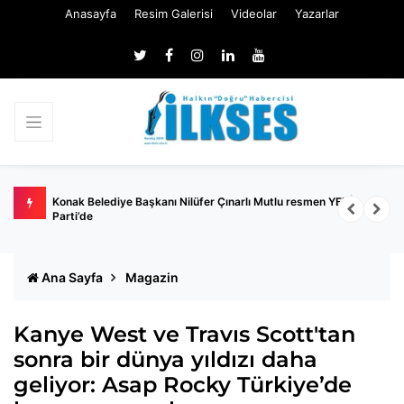
Anasayfa
Resim Galerisi
Videolar
Yazarlar
Nİ
Güç: Büyükşehir'de gönlü CHP'de kalan meclis üyesi yok
M
İ
Ana Sayfa
Magazin
Kanye West ve Travıs Scott'tan
sonra bir dünya yıldızı daha
geliyor: Asap Rocky Türkiye’de