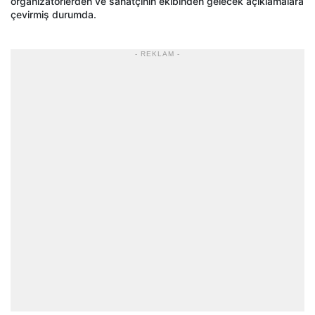
organizatörlerden ve sanatçının ekibinden gelecek açıklamalara
çevirmiş durumda.
- REKLAM -