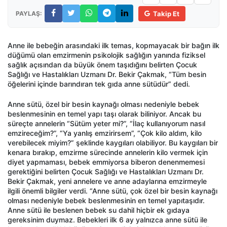
PAYLAŞ:
Takip Et
Anne ile bebeğin arasındaki ilk temas, kopmayacak bir bağın ilk
düğümü olan emzirmenin psikolojik sağlığın yanında fiziksel
sağlık açısından da büyük önem taşıdığını belirten Çocuk
Sağlığı ve Hastalıkları Uzmanı Dr. Bekir Çakmak, “Tüm besin
öğelerini içinde barındıran tek gıda anne sütüdür” dedi.
Anne sütü, özel bir besin kaynağı olması nedeniyle bebek
beslenmesinin en temel yapı taşı olarak biliniyor. Ancak bu
süreçte annelerin “Sütüm yeter mi?”, “İlaç kullanıyorum nasıl
emzireceğim?”, “Ya yanlış emzirirsem”, “Çok kilo aldım, kilo
verebilecek miyim?” şeklinde kaygıları olabiliyor. Bu kaygıları bir
kenara bırakıp, emzirme sürecinde annelerin kilo vermek için
diyet yapmaması, bebek emmiyorsa biberon denenmemesi
gerektiğini belirten Çocuk Sağlığı ve Hastalıkları Uzmanı Dr.
Bekir Çakmak, yeni annelere ve anne adaylarına emzirmeyle
ilgili önemli bilgiler verdi. “Anne sütü, çok özel bir besin kaynağı
olması nedeniyle bebek beslenmesinin en temel yapıtaşıdır.
Anne sütü ile beslenen bebek su dahil hiçbir ek gıdaya
gereksinim duymaz. Bebekleri ilk 6 ay yalnızca anne sütü ile