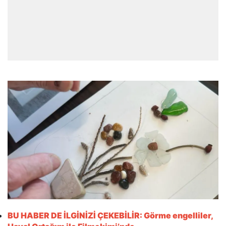
BU HABER DE İLGİNİZİ ÇEKEBİLİR: Görme engelliler,