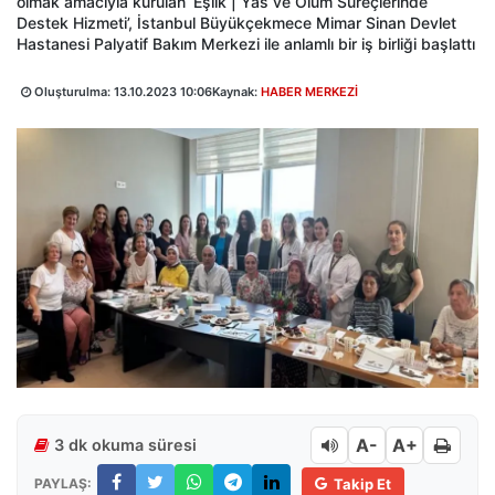
olmak amacıyla kurulan ‘Eşlik | Yas ve Ölüm Süreçlerinde
Destek Hizmeti’, İstanbul Büyükçekmece Mimar Sinan Devlet
Hastanesi Palyatif Bakım Merkezi ile anlamlı bir iş birliği başlattı
Oluşturulma:
13.10.2023 10:06
Kaynak:
HABER MERKEZİ
A-
A+
3 dk okuma süresi
PAYLAŞ:
Takip Et