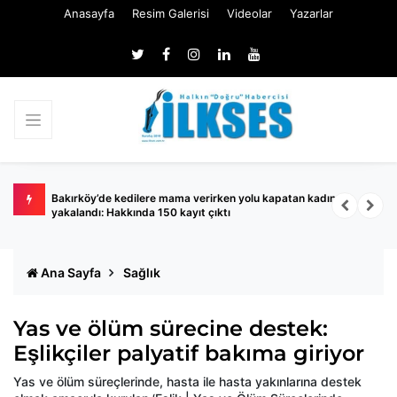
Anasayfa
Resim Galerisi
Videolar
Yazarlar
ında
Bakırköy’de kedilere mama verirken yolu kapatan kadın
S
yakalandı: Hakkında 150 kayıt çıktı
A
Ana Sayfa
Sağlık
Yas ve ölüm sürecine destek:
Eşlikçiler palyatif bakıma giriyor
Yas ve ölüm süreçlerinde, hasta ile hasta yakınlarına destek