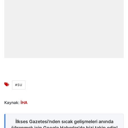
#SU
Kaynak:
İHA
İlkses Gazetesi'nden sıcak gelişmeleri anında
öğrenmek için Google Haberler'de bizi takip edin!