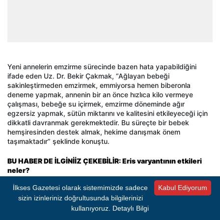
Yeni annelerin emzirme sürecinde bazen hata yapabildiğini
ifade eden Uz. Dr. Bekir Çakmak, “Ağlayan bebeği
sakinleştirmeden emzirmek, emmiyorsa hemen biberonla
deneme yapmak, annenin bir an önce hızlıca kilo vermeye
çalışması, bebeğe su içirmek, emzirme döneminde ağır
egzersiz yapmak, sütün miktarını ve kalitesini etkileyeceği için
dikkatli davranmak gerekmektedir. Bu süreçte bir bebek
hemşiresinden destek almak, hekime danışmak önem
taşımaktadır” şeklinde konuştu.
BU HABER DE İLGİNİİZ ÇEKEBİLİR: Eris varyantının etkileri
neler?
İlkses Gazetesi olarak sistemimizde sadece
Kabul Ediyorum
sizin izinleriniz doğrultusunda bilgilerinizi
kullanıyoruz.
Detaylı Bilgi
#SU