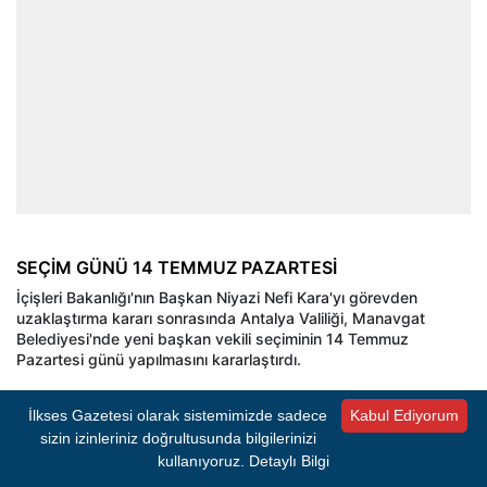
SEÇİM GÜNÜ 14 TEMMUZ PAZARTESİ
İçişleri Bakanlığı'nın Başkan Niyazi Nefi Kara'yı görevden
uzaklaştırma kararı sonrasında Antalya Valiliği, Manavgat
Belediyesi'nde yeni başkan vekili seçiminin 14 Temmuz
Pazartesi günü yapılmasını kararlaştırdı.
CHP'li yetkililer, bu tarihe kadar 3 üyenin istifa başvurusu
İlkses Gazetesi olarak sistemimizde sadece
Kabul Ediyorum
sonuçlandırılmadığı takdirde başkan vekilliği seçimi için şu anki
sizin izinleriniz doğrultusunda bilgilerinizi
durumun CHP 16, Cumhur İttifakı 16 şeklinde olduğunu ve iki
kullanıyoruz.
Detaylı Bilgi
tarafın da eşit oy alması halinde başkan vekili seçiminin kura
çekimine kalacağını dile getirdi. CHP'nin başkan vekili adayının