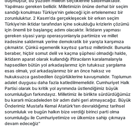
düşmüştür, bu yüzden milletin seçtiklerine saldırmaktadır.
Yapılması gereken bellidir. Milletimizin önüne derhal bir seçim
sandığı konulması Türkiye'nin geleceği için ertelenemez bir
zorunluluktur. 2 Kasım'da gerçekleşecek bir erken seçim
Türkiye'nin iktidar tarafından içine sokulduğu krizlerin çözümü
için önemli bir başlangıç adımı olacaktır. İktidarın yapması
gereken siyasi yargı operasyonlarıyla partimize ve millet
iradesine saldırmak yerine demokratik bir yarışta karşımıza
çıkmaktır. Çünkü egemenlik kayıtsız şartsız milletindir. Bununla
beraber, hiçbir somut delil ve kaçma şüphesi olmadığı halde,
iktidarın aparat olarak kullandığı iftiracıların karalamalarıyla
hapsedilen bütün yol arkadaşlarımız için tutuksuz yargılama
esas olmalı, yol arkadaşlarımız bir an önce haksız ve
hukuksuzca gasbedilen özgürlüklerine kavuşmalıdır. Toplumun
adalet duygusu daha fazla katledilmemelidir. Cumhuriyet Halk
Partisi olarak bu kritik yol ayrımında üstlendiğimiz büyük
sorumluluğun farkındayız. Milletimiz ile birlikte sürdürdüğümüz
bu kararlı mücadeleden bir adım dahi geri atmayacağız. Büyük
Önderimiz Mustafa Kemal Atatürk'ten devraldığımız tarihsel
sorumluluk ve bugün halkın bize verdiği birinci parti olma
sorumluluğu ile Cumhuriyetimize ve ülkemize sahip çıkmaya
devam edeceğiz"