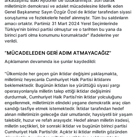
arkadaşımız Baki Aydöner de tutuklanmıştır. Son olarak
milletimizin demokrasi ve adalet mücadelesine liderlik eden
Genel Başkanımız Sayın Özgür Özel de iktidar tarafından siyasi
soruşturma ve fezlekelerle hedef alınmıştır. Tüm bu saldırıların
amacı ortaktır. Partimiz 31 Mart 2024 Yerel Seçimlerinde
Türkiye'nin birinci partisi olmuştur ve o tarihten bu yana da
birinci parti olma konumunu korumaktadır" ifadelerine yer
verildi.
“MÜCADELEDEN GERİ ADIM ATMAYACAĞIZ”
Açıklamanın devamında ise şunlar kaydedildi:
"Ülkemizde her geçen gün iktidar değişimi yaklaşmakta,
milletimiz heyecanla Cumhuriyet Halk Partisi iktidarını
beklemektedir. Bugünün iktidarı ise yürüttüğü siyasi yargı
operasyonlarıyla milletin talep ettiği iktidar değişimini
durdurmak, Cumhuriyet Halk Partisi'nin iktidar yolculuğunu
engellenmek, milletimizin elindeki yegane demokratik araç olan
sandığı tasfiye etmek istemektedir. İktidar tarafından hedef
alınan milletimizin geleceğe dair umutlarıdır, haysiyetli bir yaşam
talebidir, huzur ve refah arayışıdır. Hedef alınan milletin iradesi,
milletin seçtikleri, bir sonraki iktidar ve bugünün birinci partisi
Cumhuriyet Halk Partisi'dir. Açıktır ki iktidar milletin gözünden