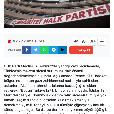
A-
A+
4 dk okuma süresi
PAYLAŞ:
Takip Et
CHP Parti Meclisi, 6 Temmuz'da yaptığı yazılı açıklamada,
Türkiye'nin mevcut siyasi durumuna dair önemli
değerlendirmelerde bulundu. Açıklamada, Pençe-Kilit Harekatı
bölgesinde metan gazı zehirlenmesi nedeniyle şehit olan
askerlere Allah'tan rahmet, ailelerine başsağlığı dilekleri
iletilerek, "Bugün Türkiye kritik bir yol ayrımındadır. İktidar 19
Mart darbesiyle ülkemizdeki demokratik siyaseti tümüyle yok
etmek, seçim sandığını ortadan kaldırmak amacıyla
demokrasiyi, milli iradeyi, hukuku tümüyle çiğneyen yıkıcı bir
süreç başlatmıştır. Bu darbe demokrasi yıkımını büyüttüğü gibi