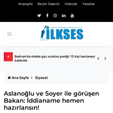
Anasayfa
Resim Galerisi
Videolar
Yazarlar
andı
Bodrum’da otelde gaz sızıntısı paniği: 15 kişi hastaneye
'
kaldırıldı
T
Ana Sayfa
Siyaset
Aslanoğlu ve Soyer ile görüşen
Bakan: İddianame hemen
hazırlansın!