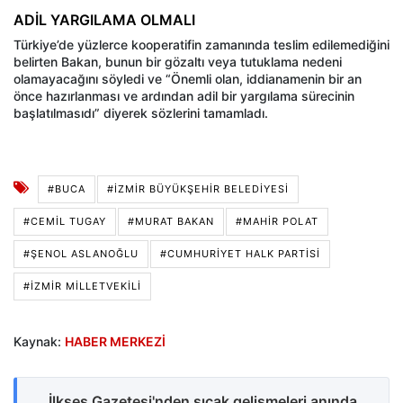
ADİL YARGILAMA OLMALI
Türkiye’de yüzlerce kooperatifin zamanında teslim edilemediğini
belirten Bakan, bunun bir gözaltı veya tutuklama nedeni
olamayacağını söyledi ve “Önemli olan, iddianamenin bir an
önce hazırlanması ve ardından adil bir yargılama sürecinin
başlatılmasıdı” diyerek sözlerini tamamladı.
#BUCA
#İZMIR BÜYÜKŞEHIR BELEDIYESI
#CEMIL TUGAY
#MURAT BAKAN
#MAHIR POLAT
#ŞENOL ASLANOĞLU
#CUMHURİYET HALK PARTİSİ
#İZMIR MILLETVEKILI
Kaynak:
HABER MERKEZİ
İlkses Gazetesi'nden sıcak gelişmeleri anında