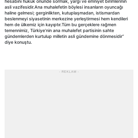
hesabını hukuk önünde sormak, yargı ve emniyet birimlerinin
asli vazifesidir.Ana muhalefetin böylesi insanların oyuncağı
haline gelmesi; gerginlikten, kutuplaşmadan, istismardan
beslenmeyi siyasetinin merkezine yerleştirmesi hem kendileri
hem de ülkemiz için kayıptır.Tüm bu gerçeklere rağmen
temennimiz, Türkiye’nin ana muhalefet partisinin sahte
gündemlerden kurtulup milletin asli gündemine dönmesidir”
diye konuştu.
- REKLAM -