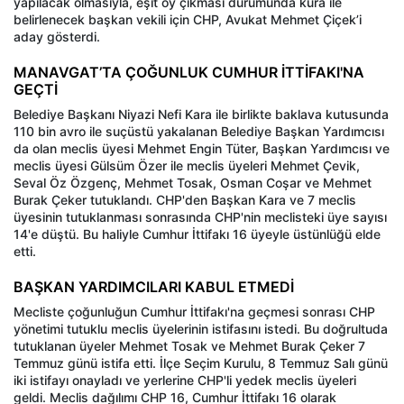
yapılacak olmasıyla, eşit oy çıkması durumunda kura ile
belirlenecek başkan vekili için CHP, Avukat Mehmet Çiçek’i
aday gösterdi.
MANAVGAT’TA ÇOĞUNLUK CUMHUR İTTİFAKI'NA
GEÇTİ
Belediye Başkanı Niyazi Nefi Kara ile birlikte baklava kutusunda
110 bin avro ile suçüstü yakalanan Belediye Başkan Yardımcısı
da olan meclis üyesi Mehmet Engin Tüter, Başkan Yardımcısı ve
meclis üyesi Gülsüm Özer ile meclis üyeleri Mehmet Çevik,
Seval Öz Özgenç, Mehmet Tosak, Osman Coşar ve Mehmet
Burak Çeker tutuklandı. CHP'den Başkan Kara ve 7 meclis
üyesinin tutuklanması sonrasında CHP'nin meclisteki üye sayısı
14'e düştü. Bu haliyle Cumhur İttifakı 16 üyeyle üstünlüğü elde
etti.
BAŞKAN YARDIMCILARI KABUL ETMEDİ
Mecliste çoğunluğun Cumhur İttifakı'na geçmesi sonrası CHP
yönetimi tutuklu meclis üyelerinin istifasını istedi. Bu doğrultuda
tutuklanan üyeler Mehmet Tosak ve Mehmet Burak Çeker 7
Temmuz günü istifa etti. İlçe Seçim Kurulu, 8 Temmuz Salı günü
iki istifayı onayladı ve yerlerine CHP'li yedek meclis üyeleri
geldi. Meclis dağılımı CHP 16, Cumhur İttifakı 16 olarak