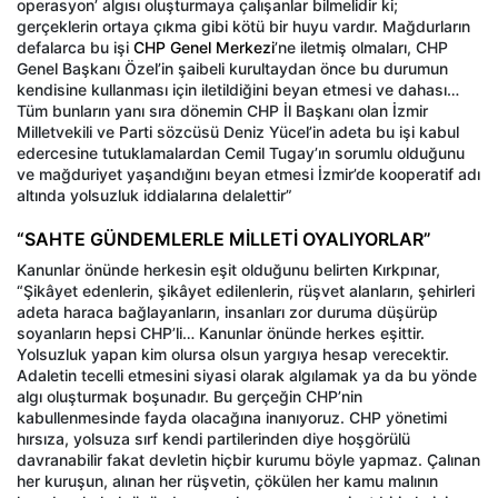
operasyon’ algısı oluşturmaya çalışanlar bilmelidir ki;
gerçeklerin ortaya çıkma gibi kötü bir huyu vardır. Mağdurların
defalarca bu işi
CHP Genel Merkezi
’ne iletmiş olmaları, CHP
Genel Başkanı Özel’in şaibeli kurultaydan önce bu durumun
kendisine kullanması için iletildiğini beyan etmesi ve dahası…
Tüm bunların yanı sıra dönemin CHP İl Başkanı olan İzmir
Milletvekili ve Parti sözcüsü Deniz Yücel’in adeta bu işi kabul
edercesine tutuklamalardan Cemil Tugay’ın sorumlu olduğunu
ve mağduriyet yaşandığını beyan etmesi İzmir’de kooperatif adı
altında yolsuzluk iddialarına delalettir”
“SAHTE GÜNDEMLERLE MİLLETİ OYALIYORLAR”
Kanunlar önünde herkesin eşit olduğunu belirten Kırkpınar,
“Şikâyet edenlerin, şikâyet edilenlerin, rüşvet alanların, şehirleri
adeta haraca bağlayanların, insanları zor duruma düşürüp
soyanların hepsi CHP’li… Kanunlar önünde herkes eşittir.
Yolsuzluk yapan kim olursa olsun yargıya hesap verecektir.
Adaletin tecelli etmesini siyasi olarak algılamak ya da bu yönde
algı oluşturmak boşunadır. Bu gerçeğin CHP’nin
kabullenmesinde fayda olacağına inanıyoruz. CHP yönetimi
hırsıza, yolsuza sırf kendi partilerinden diye hoşgörülü
davranabilir fakat devletin hiçbir kurumu böyle yapmaz. Çalınan
her kuruşun, alınan her rüşvetin, çökülen her kamu malının