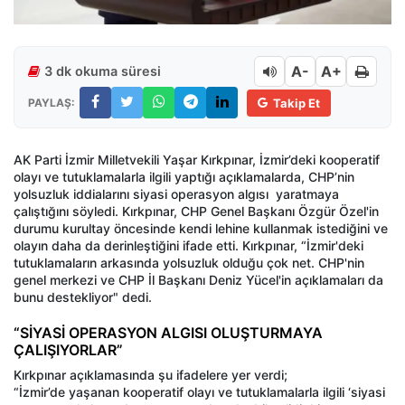
A-
A+
3 dk okuma süresi
PAYLAŞ:
Takip Et
AK Parti İzmir Milletvekili Yaşar Kırkpınar, İzmir’deki kooperatif
olayı ve tutuklamalarla ilgili yaptığı açıklamalarda, CHP’nin
yolsuzluk iddialarını siyasi operasyon algısı yaratmaya
çalıştığını söyledi. Kırkpınar, CHP Genel Başkanı Özgür Özel'in
durumu kurultay öncesinde kendi lehine kullanmak istediğini ve
olayın daha da derinleştiğini ifade etti. Kırkpınar, “İzmir'deki
tutuklamaların arkasında yolsuzluk olduğu çok net. CHP'nin
genel merkezi ve CHP İl Başkanı Deniz Yücel'in açıklamaları da
bunu destekliyor" dedi.
“SİYASİ OPERASYON ALGISI OLUŞTURMAYA
ÇALIŞIYORLAR”
Kırkpınar açıklamasında şu ifadelere yer verdi;
“İzmir’de yaşanan kooperatif olayı ve tutuklamalarla ilgili ‘siyasi