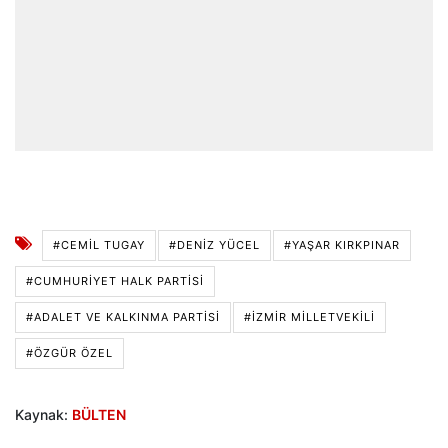
#CEMIL TUGAY
#DENIZ YÜCEL
#YAŞAR KIRKPINAR
#CUMHURİYET HALK PARTİSİ
#ADALET VE KALKINMA PARTISI
#İZMIR MILLETVEKILI
#ÖZGÜR ÖZEL
Kaynak:
BÜLTEN