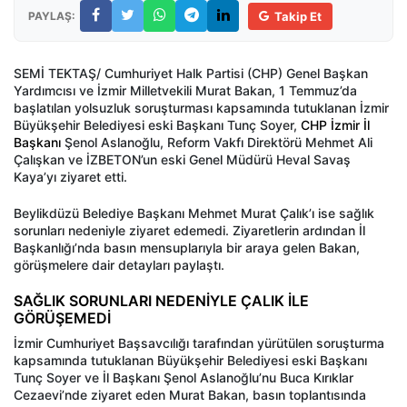
PAYLAŞ:
Takip Et
SEMİ TEKTAŞ/ Cumhuriyet Halk Partisi (CHP) Genel Başkan
Yardımcısı ve İzmir Milletvekili Murat Bakan, 1 Temmuz’da
başlatılan yolsuzluk soruşturması kapsamında tutuklanan İzmir
Büyükşehir Belediyesi eski Başkanı Tunç Soyer,
CHP İzmir İl
Başkanı
Şenol Aslanoğlu, Reform Vakfı Direktörü Mehmet Ali
Çalışkan ve İZBETON’un eski Genel Müdürü Heval Savaş
Kaya’yı ziyaret etti.
Beylikdüzü Belediye Başkanı Mehmet Murat Çalık’ı ise sağlık
sorunları nedeniyle ziyaret edemedi. Ziyaretlerin ardından İl
Başkanlığı’nda basın mensuplarıyla bir araya gelen Bakan,
görüşmelere dair detayları paylaştı.
SAĞLIK SORUNLARI NEDENİYLE ÇALIK İLE
GÖRÜŞEMEDİ
İzmir Cumhuriyet Başsavcılığı tarafından yürütülen soruşturma
kapsamında tutuklanan Büyükşehir Belediyesi eski Başkanı
Tunç Soyer ve İl Başkanı Şenol Aslanoğlu’nu Buca Kırıklar
Cezaevi’nde ziyaret eden Murat Bakan, basın toplantısında