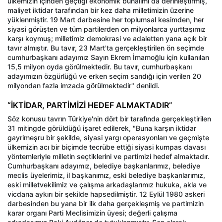
ülkemizin içinden geçtiği ekonomik bunalımı da derinleştirmiş,
maliyet iktidar tarafından bir kez daha milletimizin üzerine
yüklenmiştir. 19 Mart darbesine her toplumsal kesimden, her
siyasi görüşten ve tüm partilerden on milyonlarca yurttaşımız
karşı koymuş; milletimiz demokrasi ve adaletten yana açık bir
tavır almıştır. Bu tavır, 23 Mart'ta gerçekleştirilen ön seçimde
cumhurbaşkanı adayımız Sayın Ekrem İmamoğlu için kullanılan
15,5 milyon oyda görülmektedir. Bu tavır, cumhurbaşkanı
adayımızın özgürlüğü ve erken seçim sandığı için verilen 20
milyondan fazla imzada görülmektedir" denildi.
“İKTİDAR, PARTİMİZİ HEDEF ALMAKTADIR”
Söz konusu tavrın Türkiye'nin dört bir tarafında gerçekleştirilen
31 mitingde görüldüğü işaret edilerek, "Buna karşın iktidar
gayrimeşru bir şekilde, siyasi yargı operasyonları ve geçmişte
ülkemizin acı bir biçimde tecrübe ettiği siyasi kumpas davası
yöntemleriyle milletin seçtiklerini ve partimizi hedef almaktadır.
Cumhurbaşkanı adayımız, belediye başkanlarımız, belediye
meclis üyelerimiz, il başkanımız, eski belediye başkanlarımız,
eski milletvekilimiz ve çalışma arkadaşlarımız hukuka, akla ve
vicdana aykırı bir şekilde hapsedilmiştir. 12 Eylül 1980 askeri
darbesinden bu yana bir ilk daha gerçekleşmiş ve partimizin
karar organı Parti Meclisimizin üyesi; değerli çalışma