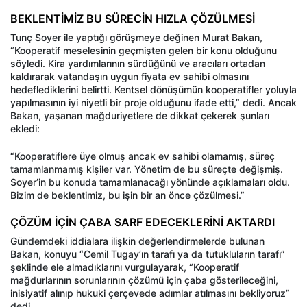
BEKLENTİMİZ BU SÜRECİN HIZLA ÇÖZÜLMESİ
Tunç Soyer ile yaptığı görüşmeye değinen Murat Bakan,
“Kooperatif meselesinin geçmişten gelen bir konu olduğunu
söyledi. Kira yardımlarının sürdüğünü ve aracıları ortadan
kaldırarak vatandaşın uygun fiyata ev sahibi olmasını
hedeflediklerini belirtti. Kentsel dönüşümün kooperatifler yoluyla
yapılmasının iyi niyetli bir proje olduğunu ifade etti,” dedi. Ancak
Bakan, yaşanan mağduriyetlere de dikkat çekerek şunları
ekledi:
“Kooperatiflere üye olmuş ancak ev sahibi olamamış, süreç
tamamlanmamış kişiler var. Yönetim de bu süreçte değişmiş.
Soyer’in bu konuda tamamlanacağı yönünde açıklamaları oldu.
Bizim de beklentimiz, bu işin bir an önce çözülmesi.”
ÇÖZÜM İÇİN ÇABA SARF EDECEKLERİNİ AKTARDI
Gündemdeki iddialara ilişkin değerlendirmelerde bulunan
Bakan, konuyu “Cemil Tugay’ın tarafı ya da tutukluların tarafı”
şeklinde ele almadıklarını vurgulayarak, “Kooperatif
mağdurlarının sorunlarının çözümü için çaba gösterileceğini,
inisiyatif alınıp hukuki çerçevede adımlar atılmasını bekliyoruz”
dedi.