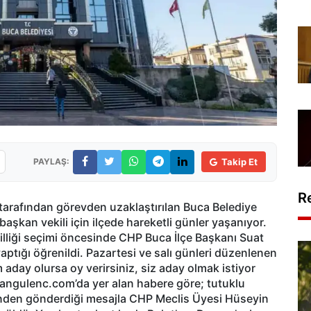
PAYLAŞ:
Takip Et
R
 tarafından görevden uzaklaştırılan Buca Belediye
şkan vekili için ilçede hareketli günler yaşanıyor.
illiği seçimi öncesinde CHP Buca İlçe Başkanı Suat
yaptığı öğrenildi. Pazartesi ve salı günleri düzenlenen
m aday olursa oy verirsiniz, siz aday olmak istiyor
rhangulenc.com’da yer alan habere göre; tutuklu
den gönderdiği mesajla CHP Meclis Üyesi Hüseyin