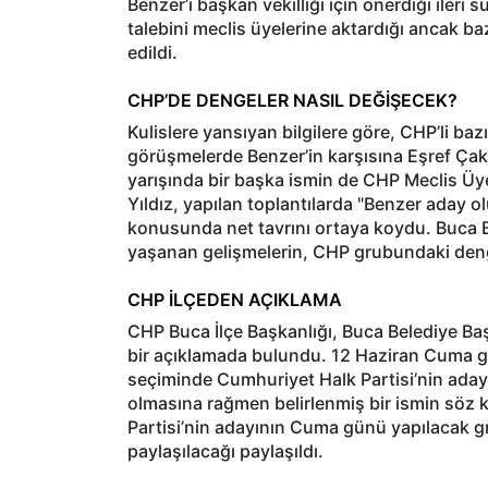
Benzer’i başkan vekilliği için önerdiği ileri
talebini meclis üyelerine aktardığı ancak ba
edildi.
CHP’DE DENGELER NASIL DEĞİŞECEK?
Kulislere yansıyan bilgilere göre, CHP’li bazı
görüşmelerde Benzer’in karşısına Eşref Çakır
yarışında bir başka ismin de CHP Meclis Üye
Yıldız, yapılan toplantılarda "Benzer aday o
konusunda net tavrını ortaya koydu. Buca 
yaşanan gelişmelerin, CHP grubundaki denge
CHP İLÇEDEN AÇIKLAMA
CHP Buca İlçe Başkanlığı, Buca Belediye Başk
bir açıklamada bulundu. 12 Haziran Cuma gü
seçiminde Cumhuriyet Halk Partisi’nin adayını
olmasına rağmen belirlenmiş bir ismin söz
Partisi’nin adayının Cuma günü yapılacak g
paylaşılacağı paylaşıldı.