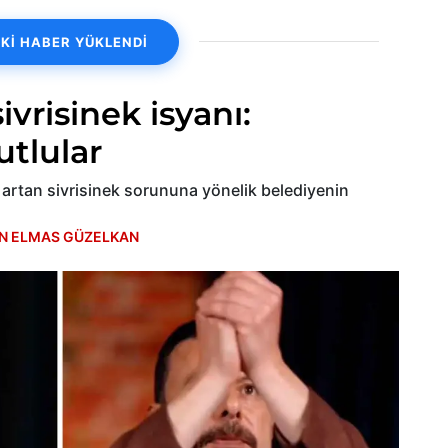
Kİ HABER YÜKLENDİ
ivrisinek isyanı:
utlular
e artan sivrisinek sorununa yönelik belediyenin
N ELMAS GÜZELKAN