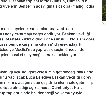
 sürüldü. Yapılan toplantılarda Bulut’un, Duman’ın bu
zı üyelerin Benzer’in adaylığına sıcak bakmadığı iddia
Dün
 meclis üyeleri kendi aralarında yaptıkları
’ı aday çıkarmayı değerlendiriyor. Başkan vekilliği
si Mustafa Yıldız olduğu öne sürüldü. İddialara göre
lursa ben de karşısına çıkarım" diyerek adaylık
Belediye Meclisi’nde yapılacak seçim öncesinde
leri nasıl etkileyeceği merakla bekleniyor.
anlığı Vekilliği görevine kimin getirileceği hakkında
nü yapılacak Buca Belediye Başkan Vekilliği görevi
n kim olacağına dair çeşitli isimlerin dile getirilmiş
 konusu olmadığı açıklamada, Cumhuriyet Halk
rup toplantısında belirleneceği ve kamuoyuyla