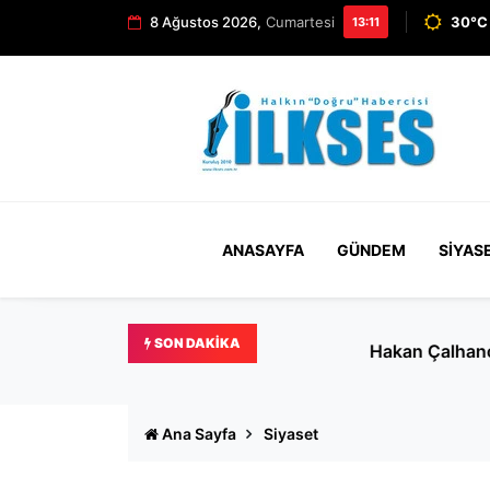
8 Ağustos 2026,
Cumartesi
30°C 
13:11
ANASAYFA
GÜNDEM
SIYAS
SON DAKIKA
Hakan Çalhanoğlu Türkiye’y
Ana Sayfa
Siyaset