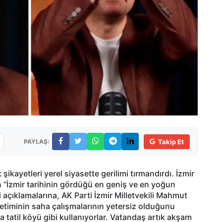
PAYLAŞ:
Takip Et
k şikayetleri yerel siyasette gerilimi tırmandırdı. İzmir
 “İzmir tarihinin gördüğü en geniş ve en yoğun
i açıklamalarına, AK Parti İzmir Milletvekili Mahmut
netiminin saha çalışmalarının yetersiz olduğunu
a tatil köyü gibi kullanıyorlar. Vatandaş artık akşam