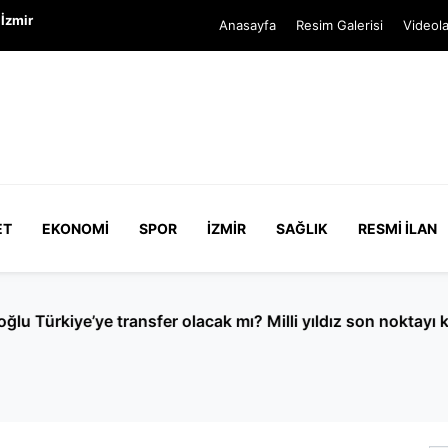
İzmir
Anasayfa
Resim Galerisi
Videola
ET
EKONOMI
SPOR
İZMIR
SAĞLIK
RESMI İLAN
e transfer olacak mı? Milli yıldız son noktayı koydu!