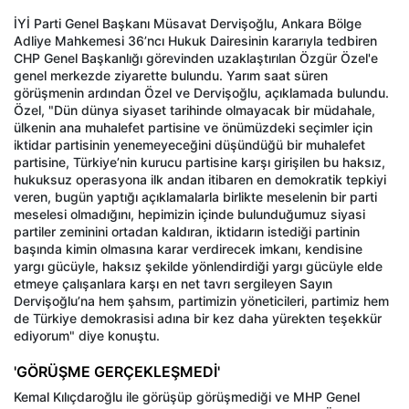
İYİ Parti Genel Başkanı Müsavat Dervişoğlu, Ankara Bölge
Adliye Mahkemesi 36’ncı Hukuk Dairesinin kararıyla tedbiren
CHP Genel Başkanlığı görevinden uzaklaştırılan Özgür Özel'e
genel merkezde ziyarette bulundu. Yarım saat süren
görüşmenin ardından Özel ve Dervişoğlu, açıklamada bulundu.
Özel, "Dün dünya siyaset tarihinde olmayacak bir müdahale,
ülkenin ana muhalefet partisine ve önümüzdeki seçimler için
iktidar partisinin yenemeyeceğini düşündüğü bir muhalefet
partisine, Türkiye’nin kurucu partisine karşı girişilen bu haksız,
hukuksuz operasyona ilk andan itibaren en demokratik tepkiyi
veren, bugün yaptığı açıklamalarla birlikte meselenin bir parti
meselesi olmadığını, hepimizin içinde bulunduğumuz siyasi
partiler zeminini ortadan kaldıran, iktidarın istediği partinin
başında kimin olmasına karar verdirecek imkanı, kendisine
yargı gücüyle, haksız şekilde yönlendirdiği yargı gücüyle elde
etmeye çalışanlara karşı en net tavrı sergileyen Sayın
Dervişoğlu’na hem şahsım, partimizin yöneticileri, partimiz hem
de Türkiye demokrasisi adına bir kez daha yürekten teşekkür
ediyorum" diye konuştu.
'GÖRÜŞME GERÇEKLEŞMEDİ'
Kemal Kılıçdaroğlu ile görüşüp görüşmediği ve MHP Genel