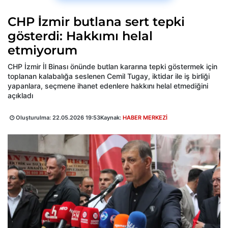
CHP İzmir butlana sert tepki
gösterdi: Hakkımı helal
etmiyorum
CHP İzmir İl Binası önünde butlan kararına tepki göstermek için
toplanan kalabalığa seslenen Cemil Tugay, iktidar ile iş birliği
yapanlara, seçmene ihanet edenlere hakkını helal etmediğini
açıkladı
Oluşturulma:
22.05.2026 19:53
Kaynak:
HABER MERKEZİ