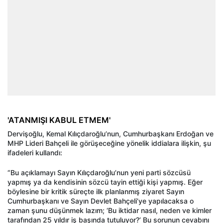
'ATANMIŞI KABUL ETMEM'
Dervişoğlu, Kemal Kılıçdaroğlu’nun, Cumhurbaşkanı Erdoğan ve
MHP Lideri Bahçeli ile görüşeceğine yönelik iddialara ilişkin, şu
ifadeleri kullandı:
“Bu açıklamayı Sayın Kılıçdaroğlu’nun yeni parti sözcüsü
yapmış ya da kendisinin sözcü tayin ettiği kişi yapmış. Eğer
böylesine bir kritik süreçte ilk planlanmış ziyaret Sayın
Cumhurbaşkanı ve Sayın Devlet Bahçeli’ye yapılacaksa o
zaman şunu düşünmek lazım; ‘Bu iktidar nasıl, neden ve kimler
tarafından 25 yıldır iş başında tutuluyor?’ Bu sorunun cevabını