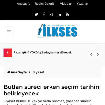
Anasayfa
Resim Galerisi
Videolar
Yazarlar
k
Pazar günü YÖKDİL/2 adayları ter dökecek
B
S
Ana Sayfa
Siyaset
Butlan süreci erken seçim tarihini
belirleyecek
Siyaset Bilimci Dr. Zekiye Seda Sönmez, yaşanan sürecin