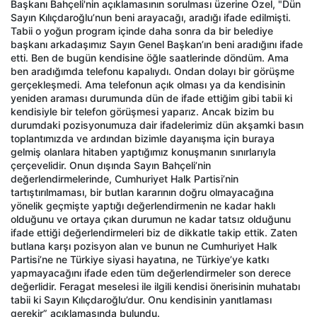
Başkanı Bahçeli'nin açıklamasının sorulması üzerine Özel, "Dün
Sayın Kılıçdaroğlu’nun beni arayacağı, aradığı ifade edilmişti.
Tabii o yoğun program içinde daha sonra da bir belediye
başkanı arkadaşımız Sayın Genel Başkan’ın beni aradığını ifade
etti. Ben de bugün kendisine öğle saatlerinde döndüm. Ama
ben aradığımda telefonu kapalıydı. Ondan dolayı bir görüşme
gerçekleşmedi. Ama telefonun açık olması ya da kendisinin
yeniden araması durumunda dün de ifade ettiğim gibi tabii ki
kendisiyle bir telefon görüşmesi yaparız. Ancak bizim bu
durumdaki pozisyonumuza dair ifadelerimiz dün akşamki basın
toplantımızda ve ardından bizimle dayanışma için buraya
gelmiş olanlara hitaben yaptığımız konuşmanın sınırlarıyla
çerçevelidir. Onun dışında Sayın Bahçeli’nin
değerlendirmelerinde, Cumhuriyet Halk Partisi’nin
tartıştırılmaması, bir butlan kararının doğru olmayacağına
yönelik geçmişte yaptığı değerlendirmenin ne kadar haklı
olduğunu ve ortaya çıkan durumun ne kadar tatsız olduğunu
ifade ettiği değerlendirmeleri biz de dikkatle takip ettik. Zaten
butlana karşı pozisyon alan ve bunun ne Cumhuriyet Halk
Partisi’ne ne Türkiye siyasi hayatına, ne Türkiye’ye katkı
yapmayacağını ifade eden tüm değerlendirmeler son derece
değerlidir. Feragat meselesi ile ilgili kendisi önerisinin muhatabı
tabii ki Sayın Kılıçdaroğlu’dur. Onu kendisinin yanıtlaması
gerekir” açıklamasında bulundu.