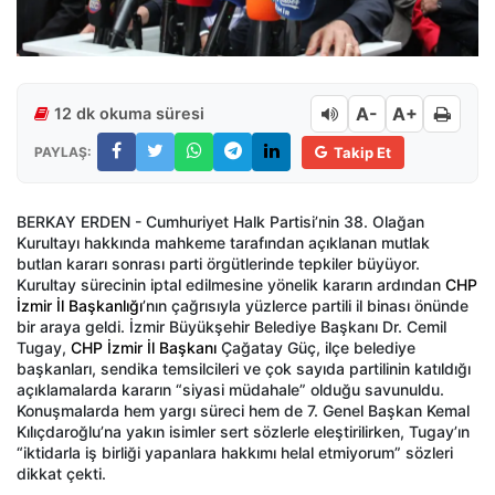
A-
A+
12 dk okuma süresi
PAYLAŞ:
Takip Et
BERKAY ERDEN - Cumhuriyet Halk Partisi’nin 38. Olağan
Kurultayı hakkında mahkeme tarafından açıklanan mutlak
butlan kararı sonrası parti örgütlerinde tepkiler büyüyor.
Kurultay sürecinin iptal edilmesine yönelik kararın ardından
CHP
İzmir İl Başkanlığı
’nın çağrısıyla yüzlerce partili il binası önünde
bir araya geldi. İzmir Büyükşehir Belediye Başkanı Dr. Cemil
Tugay,
CHP İzmir İl Başkanı
Çağatay Güç, ilçe belediye
başkanları, sendika temsilcileri ve çok sayıda partilinin katıldığı
açıklamalarda kararın “siyasi müdahale” olduğu savunuldu.
Konuşmalarda hem yargı süreci hem de 7. Genel Başkan Kemal
Kılıçdaroğlu’na yakın isimler sert sözlerle eleştirilirken, Tugay’ın
“iktidarla iş birliği yapanlara hakkımı helal etmiyorum” sözleri
dikkat çekti.