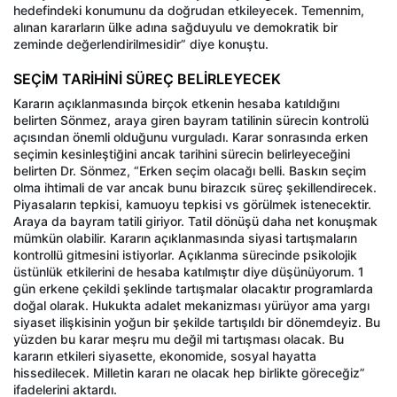
hedefindeki konumunu da doğrudan etkileyecek. Temennim,
alınan kararların ülke adına sağduyulu ve demokratik bir
zeminde değerlendirilmesidir” diye konuştu.
SEÇİM TARİHİNİ SÜREÇ BELİRLEYECEK
Kararın açıklanmasında birçok etkenin hesaba katıldığını
belirten Sönmez, araya giren bayram tatilinin sürecin kontrolü
açısından önemli olduğunu vurguladı. Karar sonrasında erken
seçimin kesinleştiğini ancak tarihini sürecin belirleyeceğini
belirten Dr. Sönmez, “Erken seçim olacağı belli. Baskın seçim
olma ihtimali de var ancak bunu birazcık süreç şekillendirecek.
Piyasaların tepkisi, kamuoyu tepkisi vs görülmek istenecektir.
Araya da bayram tatili giriyor. Tatil dönüşü daha net konuşmak
mümkün olabilir. Kararın açıklanmasında siyasi tartışmaların
kontrollü gitmesini istiyorlar. Açıklanma sürecinde psikolojik
üstünlük etkilerini de hesaba katılmıştır diye düşünüyorum. 1
gün erkene çekildi şeklinde tartışmalar olacaktır programlarda
doğal olarak. Hukukta adalet mekanizması yürüyor ama yargı
siyaset ilişkisinin yoğun bir şekilde tartışıldı bir dönemdeyiz. Bu
yüzden bu karar meşru mu değil mi tartışması olacak. Bu
kararın etkileri siyasette, ekonomide, sosyal hayatta
hissedilecek. Milletin kararı ne olacak hep birlikte göreceğiz”
ifadelerini aktardı.