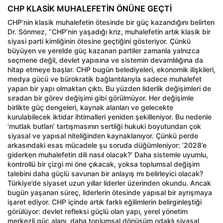
CHP KLASİK MUHALEFETİN ÖNÜNE GEÇTİ
CHP’nin klasik muhalefetin ötesinde bir güç kazandığını belirten
Dr. Sönmez, “CHP’nin yaşadığı kriz, muhalefetin artık klasik bir
siyasi parti kimliğinin ötesine geçtiğini gösteriyor. Çünkü
büyüyen ve yerelde güç kazanan partiler zamanla yalnızca
seçmene değil, devlet yapısına ve sistemin devamlılığına da
hitap etmeye başlar. CHP bugün belediyeleri, ekonomik ilişkileri,
medya gücü ve bürokratik bağlantılarıyla sadece muhalefet
yapan bir yapı olmaktan çıktı. Bu yüzden liderlik değişimleri de
sıradan bir görev değişimi gibi görülmüyor. Her değişimle
birlikte güç dengeleri, kaynak alanları ve gelecekte
kurulabilecek iktidar ihtimalleri yeniden şekilleniyor. Bu nedenle
‘mutlak butlan’ tartışmasının sertliği hukuki boyutundan çok
siyasal ve yapısal niteliğinden kaynaklanıyor. Çünkü perde
arkasındaki esas mücadele şu soruda düğümleniyor: ‘2028’e
giderken muhalefetin dili nasıl olacak?’ Daha sistemle uyumlu,
kontrollü bir çizgi mi öne çıkacak, yoksa toplumsal değişim
talebini daha güçlü savunan bir anlayış mı belirleyici olacak?
Türkiye’de siyaset uzun yıllar liderler üzerinden okundu. Ancak
bugün yaşanan süreç, liderlerin ötesinde yapısal bir ayrışmaya
işaret ediyor. CHP içinde artık farklı eğilimlerin belirginleştiği
görülüyor: devlet refleksi güçlü olan yapı, yerel yönetim
merkezli güç alanı, daha toplumsal dönüşüm odaklı siyasal