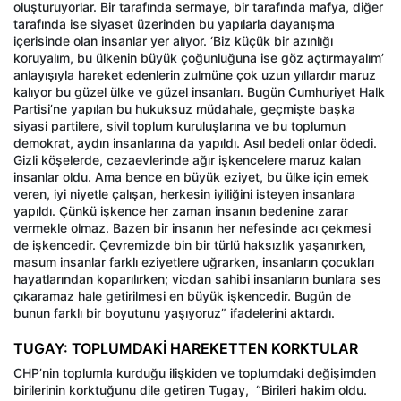
oluşturuyorlar. Bir tarafında sermaye, bir tarafında mafya, diğer
tarafında ise siyaset üzerinden bu yapılarla dayanışma
içerisinde olan insanlar yer alıyor. ‘Biz küçük bir azınlığı
koruyalım, bu ülkenin büyük çoğunluğuna ise göz açtırmayalım’
anlayışıyla hareket edenlerin zulmüne çok uzun yıllardır maruz
kalıyor bu güzel ülke ve güzel insanları. Bugün Cumhuriyet Halk
Partisi’ne yapılan bu hukuksuz müdahale, geçmişte başka
siyasi partilere, sivil toplum kuruluşlarına ve bu toplumun
demokrat, aydın insanlarına da yapıldı. Asıl bedeli onlar ödedi.
Gizli köşelerde, cezaevlerinde ağır işkencelere maruz kalan
insanlar oldu. Ama bence en büyük eziyet, bu ülke için emek
veren, iyi niyetle çalışan, herkesin iyiliğini isteyen insanlara
yapıldı. Çünkü işkence her zaman insanın bedenine zarar
vermekle olmaz. Bazen bir insanın her nefesinde acı çekmesi
de işkencedir. Çevremizde bin bir türlü haksızlık yaşanırken,
masum insanlar farklı eziyetlere uğrarken, insanların çocukları
hayatlarından koparılırken; vicdan sahibi insanların bunlara ses
çıkaramaz hale getirilmesi en büyük işkencedir. Bugün de
bunun farklı bir boyutunu yaşıyoruz” ifadelerini aktardı.
TUGAY: TOPLUMDAKİ HAREKETTEN KORKTULAR
CHP’nin toplumla kurduğu ilişkiden ve toplumdaki değişimden
birilerinin korktuğunu dile getiren Tugay,
“Birileri hakim oldu.