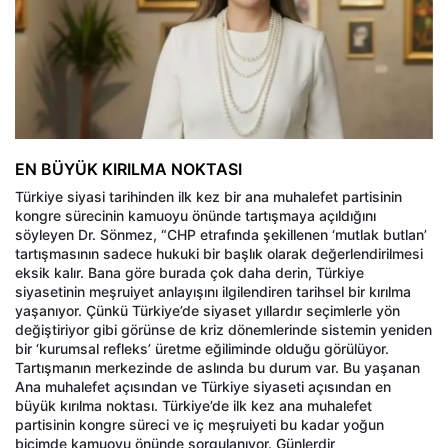
EN BÜYÜK KIRILMA NOKTASI
Türkiye siyasi tarihinden ilk kez bir ana muhalefet partisinin
kongre sürecinin kamuoyu önünde tartışmaya açıldığını
söyleyen Dr. Sönmez, “CHP etrafında şekillenen ‘mutlak butlan’
tartışmasının sadece hukuki bir başlık olarak değerlendirilmesi
eksik kalır. Bana göre burada çok daha derin, Türkiye
siyasetinin meşruiyet anlayışını ilgilendiren tarihsel bir kırılma
yaşanıyor. Çünkü Türkiye’de siyaset yıllardır seçimlerle yön
değiştiriyor gibi görünse de kriz dönemlerinde sistemin yeniden
bir ‘kurumsal refleks’ üretme eğiliminde olduğu görülüyor.
Tartışmanın merkezinde de aslında bu durum var. Bu yaşanan
Ana muhalefet açısından ve Türkiye siyaseti açısından en
büyük kırılma noktası. Türkiye’de ilk kez ana muhalefet
partisinin kongre süreci ve iç meşruiyeti bu kadar yoğun
biçimde kamuoyu önünde sorgulanıyor. Günlerdir