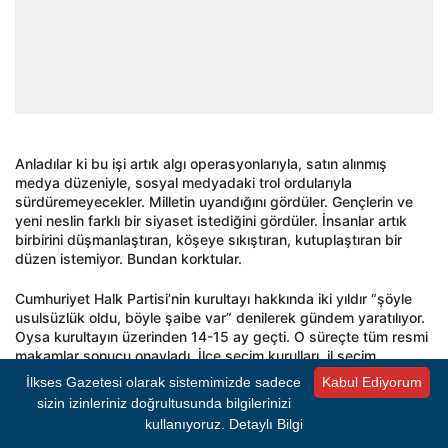
Anladılar ki bu işi artık algı operasyonlarıyla, satın alınmış
medya düzeniyle, sosyal medyadaki trol ordularıyla
sürdüremeyecekler. Milletin uyandığını gördüler. Gençlerin ve
yeni neslin farklı bir siyaset istediğini gördüler. İnsanlar artık
birbirini düşmanlaştıran, köşeye sıkıştıran, kutuplaştıran bir
düzen istemiyor. Bundan korktular.
Cumhuriyet Halk Partisi’nin kurultayı hakkında iki yıldır “şöyle
usulsüzlük oldu, böyle şaibe var” denilerek gündem yaratılıyor.
Oysa kurultayın üzerinden 14-15 ay geçti. O süreçte tüm resmi
makamlar sonucu onayladı. İlçe seçim kurulları, il seçim
kurulları, Yüksek Seçim Kurulu… Hepsi onay verdi. O gün
İlkses Gazetesi olarak sistemimizde sadece
Kabul Ediyorum
kimsenin sesi çıkmadı. Sonra birdenbire ortaya çıkıp “Bu
sizin izinleriniz doğrultusunda bilgilerinizi
kurultayda usulsüzlük var” demeye başladılar.
kullanıyoruz.
Detaylı Bilgi