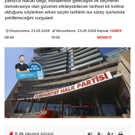
yalnızca hukuki değil, muhalefetin geleceğini ve seçmenin
demokrasiye olan güvenini etkileyebilecek tarihsel bir kırılma
olduğunu söylerken erken seçim tarihinin ise süreç içerisinde
şekilleneceğini vurguladı
Oluşturulma:
23.05.2026
Güncelleme:
23.05.2026
Kaynak:
HABER
09:40
10:05
MERKEZİ
A-
A+
8 dk okuma süresi