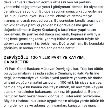
dava var ve ‘O davanın açılmış olmasını ben bu partinin
yönetimini değiştirmeye yeterli görüyorum’ demesi bir siyasete
cerrahi operasyondur. Bu operasyonun sonucu kabul edilemez.
Biz bunu Cumhuriyet Halk Partisi olarak ve demokrasiye
inanmışlar olarak reddediyoruz. Bu sonuçtan kendisi açısından
bir iktidar veya parti içi yeniden bir göreve gelme gibi bir
değerlendirmenin Sayın Kılıçdaroğlu tarafından yapılmasını
beklemem. Bu partiye defalarca seçilerek, hepimizin oylarıyla
seçilerek genel başkanlık yapmış birisinin atanarak böyle bir
görevi üstlenmesini hiç beklemem. Doğru bulmam. Bu konudaki
görüşüm ilk andan itibaren son derece nettir.”
DERVİŞOĞLU: 100 YILLIK PARTİYE KAYYIM,
GARABETTİR
İYİ Parti Genel Başkanı Müsavat Dervişoğlu ise, "Yapılan bütün
bu uygulamaların, aslında sadece Cumhuriyet Halk Partisi’ne
değil, demokrasiye ve bütün siyasi partilere yapılmış bir darbe
girişimi olduğu kanaatini taşıyorum. 100 yıllık bir siyasi partiye,
hem de böyle bir kararla vasi tayin etmek, bir anlamıyla kayyım
atamak neresinden bakarsanız bakınız bir garabettir. Benden
ne tür bir tavır bekleniyordu doğrusunu isterseniz bilmiyorum.
Böyle bir haksız, hukuksuz uygulamanın olduğu yerde bütün bir
ömrü demokrasiye adamış bir insandan, kanaatim ve inancım