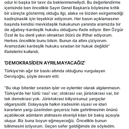
odur ki başka bir tavır da beklenmemeliydi. Bu değerlendirme
içerisinde ben öncelikle Sayın Genel Başkan’a böylesine kritik
bir süreçte göstermiş olduğu ilgi, alaka ve bizden esirgemediği
kadirşinaslık için teşekkür ediyorum. Her basın açıklamasının
başında kendisi mevkidaşlık hukukunun yanında aramızda bir
de ağabey-kardeşlik hukuku olduğunu ifade ediyor. Ben Özgür
Özel ile bu denli yakın olmaktan ötürü de iftihar ediyorum.
Herkes öncelikle bunu bilsin. Bunun da altını çiziyorum.
Aramızdaki kardeşlik hukuku sıradan bir hukuk değildir”
ifadelerini kullandı.
'DEMOKRASİDEN AYRILMAYACAĞIZ'
Türkiye’nin ağır bir baskı altında olduğunu vurgulayan
Dervişoğlu, şöyle devam etti:
“Bu olup bitenler sıradan işler ve eylemler olarak algılanmasın.
Türkiye’de her türlü ‘rasi’ var; otokrasi var, jüristokrasi var, bir
tek demokrasi yok. Jüristokrasi biliyorsunuz yargıçlar
oligarşisidir. Dolayısıyla halkın iradesinin siyasi ve idari
kararların yargı üzerinden geçersiz hale getirilmesinin önünü
açabilecek adımların atılmasını elverişli kılan bir bakış açısıyla
oluşur. Biz buna boyun eğmeyeceğiz. Öncelikle bunun
bilinmesini istiyorum. Geçen sefer geldiğimde de söyledim.