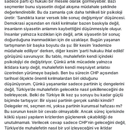
sadece parti içi hukuki bir mesele olarak görmeyebilir. Bazı
seçmenler bunu siyasetin doğal akışına müdahale şeklinde
değerlendirebilir. Bu da zamanla çok daha tehlikeli bir psikoloji
üretir: ‘Sandıkta karar versek bile sonuç değişmiyor’ düşüncesi.
Demokrasi açısından en riskli kırılmalar bazen baskıyla değil,
insanların siyasetin anlamını kaybettiğini düşünmesiyle oluşur.
İnsanlar yalnızca kızdıkları için değil, artık siyasetin bir sonuç
doğurduğuna inanmadıkları için de uzaklaşır. Bugün yaşanan
tartışmanın bir başka boyutu da şu: Bir kesim ‘irademize
müdahale ediliyor’ derken, diğer kesim ‘parti hukuku ihlal edildi’
görüşünü savunuyor. Bu tablo, muhalefetin kendi içindeki
psikolojiyi de değiştiriyor. Çünkü artık mücadele yalnızca
iktidara karşı değil, muhalefetin kendi meşruiyet anlatısı
üzerinden yürümeye başladı. Ben bu sürecin CHP açısından
tarihsel ölçekte önemli kırılmalardan biri olduğunu
düşünüyorum. Çünkü yaşananlar sadece partinin iç dengelerini
değil, Türkiye’de muhalefetin gelecekte nasıl şekilleneceğini de
belirleyecek. Belki de Türkiye ilk kez şu soruyu bu kadar güçlü
biçimde tartışıyor: Bir siyasi partinin gerçek sahibi kimdir?
Delegeler mi, seçmen mi, yoksa partinin kurumsal hafızası mı?
Bu sorunun kesin bir cevabı olmayabilir. Ancak süreç içerisinde
köklü siyasi yapıların krizlerden güçlenerek çıkabildiği de
unutulmamalı. Verilecek cevap sadece CHP’nin geleceğini değil,
Türkiye’de muhalefetin nasıl bir yol izleyeceğini ve iktidar