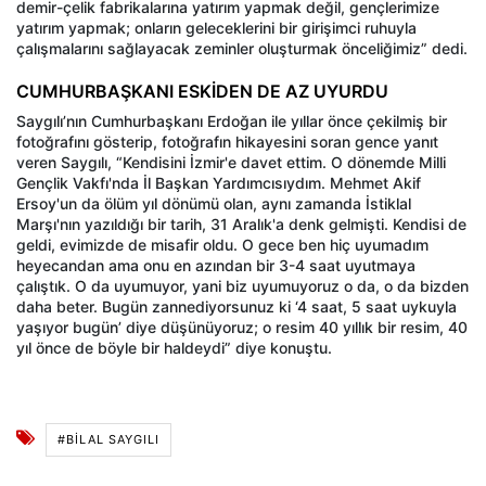
demir-çelik fabrikalarına yatırım yapmak değil, gençlerimize
yatırım yapmak; onların geleceklerini bir girişimci ruhuyla
çalışmalarını sağlayacak zeminler oluşturmak önceliğimiz” dedi.
CUMHURBAŞKANI ESKİDEN DE AZ UYURDU
Saygılı’nın Cumhurbaşkanı Erdoğan ile yıllar önce çekilmiş bir
fotoğrafını gösterip, fotoğrafın hikayesini soran gence yanıt
veren Saygılı, “Kendisini İzmir'e davet ettim. O dönemde Milli
Gençlik Vakfı'nda İl Başkan Yardımcısıydım. Mehmet Akif
Ersoy'un da ölüm yıl dönümü olan, aynı zamanda İstiklal
Marşı'nın yazıldığı bir tarih, 31 Aralık'a denk gelmişti. Kendisi de
geldi, evimizde de misafir oldu. O gece ben hiç uyumadım
heyecandan ama onu en azından bir 3-4 saat uyutmaya
çalıştık. O da uyumuyor, yani biz uyumuyoruz o da, o da bizden
daha beter. Bugün zannediyorsunuz ki ‘4 saat, 5 saat uykuyla
yaşıyor bugün’ diye düşünüyoruz; o resim 40 yıllık bir resim, 40
yıl önce de böyle bir haldeydi” diye konuştu.
#BİLAL SAYGILI