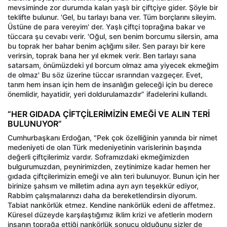
mevsiminde zor durumda kalan yaşlı bir çiftçiye gider. Şöyle bir
teklifte bulunur. 'Gel, bu tarlayı bana ver. Tüm borçlarını sileyim.
Üstüne de para vereyim' der. Yaşlı çiftçi toprağına bakar ve
tüccara şu cevabı verir. 'Oğul, sen benim borcumu silersin, ama
bu toprak her bahar benim açlığımı siler. Sen parayı bir kere
verirsin, toprak bana her yıl ekmek verir. Ben tarlayı sana
satarsam, önümüzdeki yıl borcum olmaz ama yiyecek ekmeğim
de olmaz' Bu söz üzerine tüccar ısrarından vazgeçer. Evet,
tarım hem insan için hem de insanlığın geleceği için bu derece
önemlidir, hayatidir, yeri doldurulamazdır” ifadelerini kullandı.
“HER GIDADA ÇİFTÇİLERİMİZİN EMEĞİ VE ALIN TERİ
BULUNUYOR”
Cumhurbaşkanı Erdoğan, "Pek çok özelliğinin yanında bir nimet
medeniyeti de olan Türk medeniyetinin varislerinin başında
değerli çiftçilerimiz vardır. Soframızdaki ekmeğimizden
bulgurumuzdan, peynirimizden, zeytinimize kadar hemen her
gıdada çiftçilerimizin emeği ve alın teri bulunuyor. Bunun için her
birinize şahsım ve milletim adına ayrı ayrı teşekkür ediyor,
Rabbim çalışmalarınızı daha da bereketlendirsin diyorum.
Tabiat nankörlük etmez. Kendine nankörlük edeni de affetmez.
Küresel düzeyde karşılaştığımız iklim krizi ve afetlerin modern
insanın toprağa ettiği nankörlük sonucu olduğunu sizler de