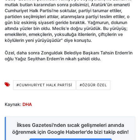
mutlak butlan kararından sonra polisimizi, Atatürk'ün emaneti
Cumhuriyet Halk Partisi'ne soktular, partiyi tarumar ettiler,
partiden seçilmişleri attılar, atanmışlara partiyi teslim ettiler, o
gün biz eskimiş siyaseti geride bıraktık. Yağmurun, dolunun
altında yüzler bin oldu. Meclis'e doğru yürüdük. Bu yürüyüş;
emeklilerin, emekçilerin, yoksulluğa itilenlerin, çiftçilerin ve
köylülerin yeni yürüyüşüdür" diye konuştu.
Özel, daha sonra Zonguldak Belediye Başkanı Tahsin Erdem'in
oğlu Yağız Seyithan Erdem'in nikah şahidi oldu.
#CUMHURİYET HALK PARTİSİ
#ÖZGÜR ÖZEL
Kaynak:
DHA
İlkses Gazetesi'nden sıcak gelişmeleri anında
öğrenmek için Google Haberler'de bizi takip edin!