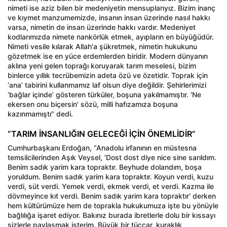
nimeti ise aziz bilen bir medeniyetin mensuplarıyız. Bizim inanç
ve kıymet manzumemizde, insanın insan üzerinde nasıl hakkı
varsa, nimetin de insan üzerinde hakkı vardır. Medeniyet
kodlarımızda nimete nankörlük etmek, ayıpların en büyüğüdür.
Nimeti vesile kılarak Allah'a şükretmek, nimetin hukukunu
gözetmek ise en yüce erdemlerden biridir. Modern dünyanın
aklına yeni gelen toprağı koruyarak tarım meselesi, bizim
binlerce yıllık tecrübemizin adeta özü ve özetidir. Toprak için
‘ana’ tabirini kullanmamız laf olsun diye değildir. Şehirlerimizi
‘bağlar içinde’ gösteren türküler, boşuna yakılmamıştır. 'Ne
ekersen onu biçersin' sözü, milli hafızamıza boşuna
kazınmamıştı" dedi.
“TARIM İNSANLIĞIN GELECEĞİ İÇİN ÖNEMLİDİR”
Cumhurbaşkanı Erdoğan, “Anadolu irfanının en müstesna
temsilcilerinden Aşık Veysel, 'Dost dost diye nice sine sarıldım.
Benim sadık yarim kara topraktır. Beyhude dolandım, boşa
yoruldum. Benim sadık yarim kara topraktır. Koyun verdi, kuzu
verdi, süt verdi. Yemek verdi, ekmek verdi, et verdi. Kazma ile
dövmeyince kıt verdi. Benim sadık yarim kara topraktır' derken
hem kültürümüze hem de toprakla hukukumuza işte bu yönüyle
bağlılığa işaret ediyor. Bakınız burada ibretlerle dolu bir kıssayı
sizlerle paylaşmak isterim. Büyük bir tüccar, kuraklık