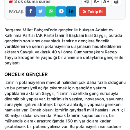
A-
A+
3 dk okuma süresi
PAYLAŞ:
Takip Et
Bergama Millet Bahçesi’nde gençler ile buluşan Adalet ev
Kalkınma Partisi (AK Parti) İzmir İl Başkanı Bilal Saygılı, burada
gençlerin sorularını cevapladı. İzmir’de gençlere öncelik
verdiklerini ve şehrin potansiyeline ulaşmasını hedeflediklerini
aktaran Saygılı, yaklaşık 40 yıl önce Cumhurbaşkanı Recep
Tayyip Erdoğan ile yaşadığı bir anının ise detaylarını gençler ile
paylaştı.
ÖNCELİK GENÇLER
İzmir’in potansiyelinin mevcut halinden çok daha fazla olduğunu
ve bu potansiyeli açığa çıkarmak için gençliğe yatırım
yaptıklarını aktaran Saygılı, “İzmir’in özellikle genç nüfusuyla
dinamik bir yapısı var. İzmir'imizin yazılım, inovasyon, savunma
sanayiyle ilgili ve stratejik birçok alanla ilgili yapması gereken
hamleler var. Örnek olsun; İzmir'in gayrisafi milli hasılası, yurt içi,
80 milyar dolar civarında. Ancak İzmir'in kapasitesinin, bir
mühendis olarak araştırdığımda 150 milyar dolara kadar
çıkabilecek bir potansiyelimiz var. Bu potansiyelin ise sadece