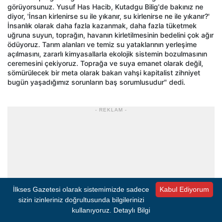
görüyorsunuz. Yusuf Has Hacib, Kutadgu Bilig'de bakınız ne
diyor, 'İnsan kirlenirse su ile yıkanır, su kirlenirse ne ile yıkanır?'
İnsanlık olarak daha fazla kazanmak, daha fazla tüketmek
uğruna suyun, toprağın, havanın kirletilmesinin bedelini çok ağır
ödüyoruz. Tarım alanları ve temiz su yataklarının yerleşime
açılmasını, zararlı kimyasallarla ekolojik sistemin bozulmasının
ceremesini çekiyoruz. Toprağa ve suya emanet olarak değil,
sömürülecek bir meta olarak bakan vahşi kapitalist zihniyet
bugün yaşadığımız sorunların baş sorumlusudur" dedi.
- REKLAM -
İlkses Gazetesi olarak sistemimizde sadece
Kabul Ediyorum
sizin izinleriniz doğrultusunda bilgilerinizi
kullanıyoruz.
Detaylı Bilgi