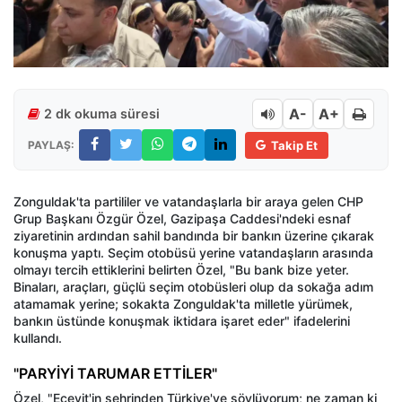
A-
A+
2 dk okuma süresi
PAYLAŞ:
Takip Et
Zonguldak'ta partililer ve vatandaşlarla bir araya gelen CHP
Grup Başkanı Özgür Özel, Gazipaşa Caddesi'ndeki esnaf
ziyaretinin ardından sahil bandında bir bankın üzerine çıkarak
konuşma yaptı. Seçim otobüsü yerine vatandaşların arasında
olmayı tercih ettiklerini belirten Özel, "Bu bank bize yeter.
Binaları, araçları, güçlü seçim otobüsleri olup da sokağa adım
atamamak yerine; sokakta Zonguldak'ta milletle yürümek,
bankın üstünde konuşmak iktidara işaret eder" ifadelerini
kullandı.
"PARYİYİ TARUMAR ETTİLER"
Özel, "Ecevit'in şehrinden Türkiye'ye söylüyorum; ne zaman ki