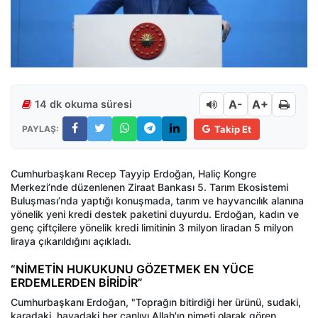
A-
A+
14 dk okuma süresi
PAYLAŞ:
Takip Et
Cumhurbaşkanı Recep Tayyip Erdoğan, Haliç Kongre
Merkezi’nde düzenlenen Ziraat Bankası 5. Tarım Ekosistemi
Buluşması’nda yaptığı konuşmada, tarım ve hayvancılık alanına
yönelik yeni kredi destek paketini duyurdu. Erdoğan, kadın ve
genç çiftçilere yönelik kredi limitinin 3 milyon liradan 5 milyon
liraya çıkarıldığını açıkladı.
“NİMETİN HUKUKUNU GÖZETMEK EN YÜCE
ERDEMLERDEN BİRİDİR”
Cumhurbaşkanı Erdoğan, "Toprağın bitirdiği her ürünü, sudaki,
karadaki, havadaki her canlıyı Allah'ın nimeti olarak gören,