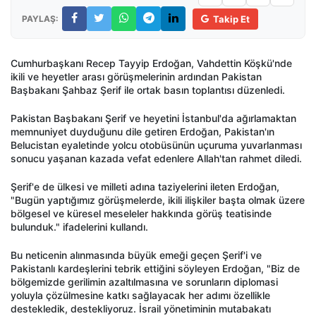
PAYLAŞ:
Takip Et
Cumhurbaşkanı Recep Tayyip Erdoğan, Vahdettin Köşkü'nde
ikili ve heyetler arası görüşmelerinin ardından Pakistan
Başbakanı Şahbaz Şerif ile ortak basın toplantısı düzenledi.
Pakistan Başbakanı Şerif ve heyetini İstanbul'da ağırlamaktan
memnuniyet duyduğunu dile getiren Erdoğan, Pakistan'ın
Belucistan eyaletinde yolcu otobüsünün uçuruma yuvarlanması
sonucu yaşanan kazada vefat edenlere Allah'tan rahmet diledi.
Şerif'e de ülkesi ve milleti adına taziyelerini ileten Erdoğan,
"Bugün yaptığımız görüşmelerde, ikili ilişkiler başta olmak üzere
bölgesel ve küresel meseleler hakkında görüş teatisinde
bulunduk." ifadelerini kullandı.
Bu neticenin alınmasında büyük emeği geçen Şerif'i ve
Pakistanlı kardeşlerini tebrik ettiğini söyleyen Erdoğan, "Biz de
bölgemizde gerilimin azaltılmasına ve sorunların diplomasi
yoluyla çözülmesine katkı sağlayacak her adımı özellikle
destekledik, destekliyoruz. İsrail yönetiminin mutabakatı