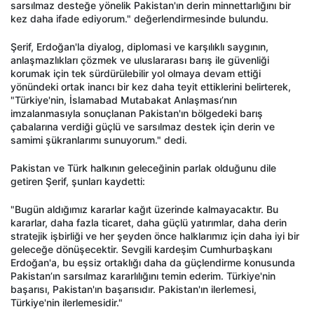
sarsılmaz desteğe yönelik Pakistan'ın derin minnettarlığını bir
kez daha ifade ediyorum." değerlendirmesinde bulundu.
Şerif, Erdoğan'la diyalog, diplomasi ve karşılıklı saygının,
anlaşmazlıkları çözmek ve uluslararası barış ile güvenliği
korumak için tek sürdürülebilir yol olmaya devam ettiği
yönündeki ortak inancı bir kez daha teyit ettiklerini belirterek,
"Türkiye'nin, İslamabad Mutabakat Anlaşması’nın
imzalanmasıyla sonuçlanan Pakistan'ın bölgedeki barış
çabalarına verdiği güçlü ve sarsılmaz destek için derin ve
samimi şükranlarımı sunuyorum." dedi.
Pakistan ve Türk halkının geleceğinin parlak olduğunu dile
getiren Şerif, şunları kaydetti:
"Bugün aldığımız kararlar kağıt üzerinde kalmayacaktır. Bu
kararlar, daha fazla ticaret, daha güçlü yatırımlar, daha derin
stratejik işbirliği ve her şeyden önce halklarımız için daha iyi bir
geleceğe dönüşecektir. Sevgili kardeşim Cumhurbaşkanı
Erdoğan'a, bu eşsiz ortaklığı daha da güçlendirme konusunda
Pakistan’ın sarsılmaz kararlılığını temin ederim. Türkiye'nin
başarısı, Pakistan'ın başarısıdır. Pakistan'ın ilerlemesi,
Türkiye'nin ilerlemesidir."