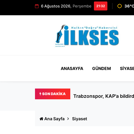
6 Ağustos 2026,
Perşembe
36°C
21:32
ANASAYFA
GÜNDEM
SIYAS
SON DAKIKA
Ertuğrul Özkök hakkında '
Ana Sayfa
Siyaset