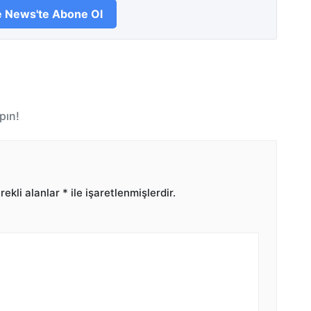
 News'te Abone Ol
pın!
ekli alanlar
*
ile işaretlenmişlerdir.