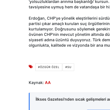
'yolsuzluklardan arınma başkanlığı' kursun.
tavsiyesine uymuş hem de vatandaşa bir hizm
Erdoğan, CHP’ye yönelik eleştirilerini sürd
partisi çıkar amaçlı kurulan suç örgütlerini
kurtulamıyor. Doğrusunu söylemek gerekirse
övünen CHP'nin mevcut yönetim altında düş
siyaseti adına üzüntü duyuyoruz. Türk dem
olgunlukta, kalitede ve vizyonda bir ana m
#ÖZGÜR ÖZEL
#SU
Kaynak:
AA
İlkses Gazetesi'nden sıcak gelişmeleri 