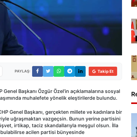
PAYLAŞ:
Takip Et
Genel Başkanı Özgür Özel’in açıklamalarına sosyal
R
aşımında muhalefete yönelik eleştirilerde bulundu.
HP Genel Başkanı, gerçekten millete ve kadınlara bir
eriyle uğraşmaktan vazgeçsin. Bunun yerine partisini
şvet, irtikap, taciz skandallarıyla meşgul olsun. İlla
o bulabilirse acilen partisi bünyesinde