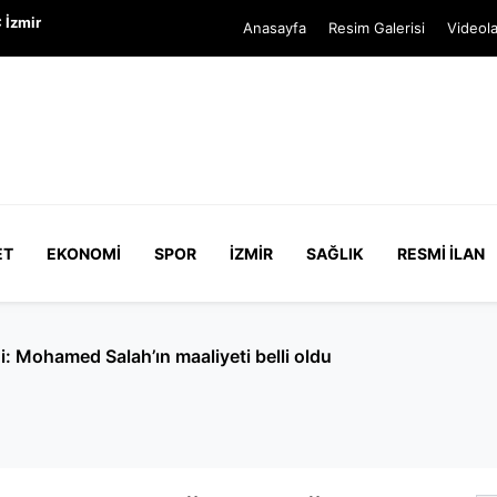
 İzmir
Anasayfa
Resim Galerisi
Videola
ET
EKONOMI
SPOR
İZMIR
SAĞLIK
RESMI İLAN
Cumhurbaşkanı'na hakaret' soruşturması