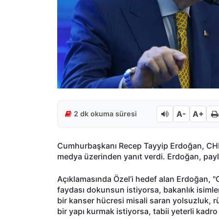
A-
A+
2 dk okuma süresi
Cumhurbaşkanı Recep Tayyip Erdoğan, CHP 
medya üzerinden yanıt verdi. Erdoğan, payl
Açıklamasında Özel’i hedef alan Erdoğan, "C
faydası dokunsun istiyorsa, bakanlık isiml
bir kanser hücresi misali saran yolsuzluk, rü
bir yapı kurmak istiyorsa, tabii yeterli kadr