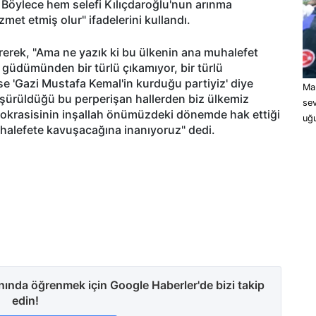
 Böylece hem selefi Kılıçdaroğlu'nun arınma
et etmiş olur" ifadelerini kullandı.
ürerek, "Ama ne yazık ki bu ülkenin ana muhalefet
n güdümünden bir türlü çıkamıyor, bir türlü
 'Gazi Mustafa Kemal'in kurduğu partiyiz' diye
Man
ürüldüğü bu perperişan hallerden biz ülkemiz
sev
okrasisinin inşallah önümüzdeki dönemde hak ettiği
uğu
uhalefete kavuşacağına inanıyoruz" dedi.
anında öğrenmek için Google Haberler'de bizi takip
edin!