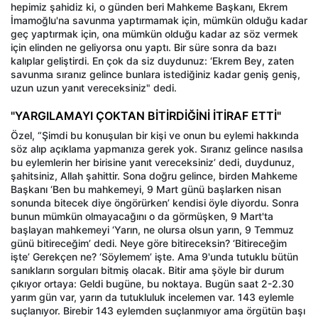
hepimiz şahidiz ki, o günden beri Mahkeme Başkanı, Ekrem
İmamoğlu'na savunma yaptırmamak için, mümkün olduğu kadar
geç yaptırmak için, ona mümkün olduğu kadar az söz vermek
için elinden ne geliyorsa onu yaptı. Bir süre sonra da bazı
kalıplar geliştirdi. En çok da siz duydunuz: ‘Ekrem Bey, zaten
savunma sıranız gelince bunlara istediğiniz kadar geniş geniş,
uzun uzun yanıt vereceksiniz" dedi.
"YARGILAMAYI ÇOKTAN BİTİRDİĞİNİ İTİRAF ETTİ"
Özel, “Şimdi bu konuşulan bir kişi ve onun bu eylemi hakkında
söz alıp açıklama yapmanıza gerek yok. Sıranız gelince nasılsa
bu eylemlerin her birisine yanıt vereceksiniz’ dedi, duydunuz,
şahitsiniz, Allah şahittir. Sona doğru gelince, birden Mahkeme
Başkanı ‘Ben bu mahkemeyi, 9 Mart günü başlarken nisan
sonunda bitecek diye öngörürken’ kendisi öyle diyordu. Sonra
bunun mümkün olmayacağını o da görmüşken, 9 Mart'ta
başlayan mahkemeyi ‘Yarın, ne olursa olsun yarın, 9 Temmuz
günü bitireceğim’ dedi. Neye göre bitireceksin? ‘Bitireceğim
işte’ Gerekçen ne? ‘Söylemem’ işte. Ama 9'unda tutuklu bütün
sanıkların sorguları bitmiş olacak. Bitir ama şöyle bir durum
çıkıyor ortaya: Geldi bugüne, bu noktaya. Bugün saat 2-2.30
yarım gün var, yarın da tutukluluk incelemen var. 143 eylemle
suçlanıyor. Birebir 143 eylemden suçlanmıyor ama örgütün başı