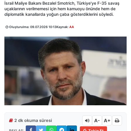
İsrail Maliye Bakanı Bezalel Smotrich, Türkiye'ye F-35 savaş
uçaklarının verilmemesi için hem kamuoyu önünde hem de
diplomatik kanallarda yoğun çaba gösterdiklerini söyledi.
Oluşturulma:
09.07.2026 10:13
Kaynak:
AA
A-
A+
2 dk okuma süresi
PAYLAŞ:
Takip Et