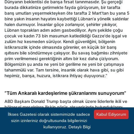
Dünyanın beklentisi de barışa fırsat tanınmasıdır. Şu gerçeği
burada dikkatinize getirmekte fayda görüyorum, bir tarafta
barış umutları yeşermekteyken öte tarafta 2 Mart'tan bu yana 5
bine yakın insanın hayatını kaybettiği Lübnan'a yönelik saldırılar
halen durmuyor. İnsanlar göçe zorlanıyor, şehirler yıkılıyor,
Lübnan toprakları adım adım gasbediliyor. Aynı şekilde çoğu
çocuk ve kadın 73 bin masumun katledildiği Gazze'de işgal ve
zulüm hız kesmeden sürüyor. Kendi güvenliğini, bölgenin
istikrarsızlık içinde olmasında görenler, en küçük bir barış
ışıltısını bile söndürmeye çalışıyor. Bu savaş bağımlısı zihniyete
prim verilmemesi gerektiğinin altını bir kez daha çiziyorum.
Bölgemizin şu anda ne yeni bir gerilime ne yeni bir çatışmaya
tahammülü var. Tam tersine, insanlık olarak hava gibi, su gibi
hepimiz, barışa, huzura, istikrara ihtiyaç duyuyoruz.”
“Tüm Ankaralı kardeşlerime şükranlarımı sunuyorum”
ABD Başkanı Donald Trump başta olmak üzere liderlerle ikili ve
bölgesel meselelere ilişkin görüş alışverişinde bulunduklarını
belirten Erdoğan, zirve marjında Bulgaristan, Kanada,
İlkses Gazetesi olarak sistemimizde sadece
Kabul Ediyorum
Finlandiya, Fransa, İtalya, Almanya, Birleşik Krallık liderleriyle de
sizin izinleriniz doğrultusunda bilgilerinizi
görüşmeler gerçekleştirdiklerini hatırlattı.
kullanıyoruz.
Detaylı Bilgi