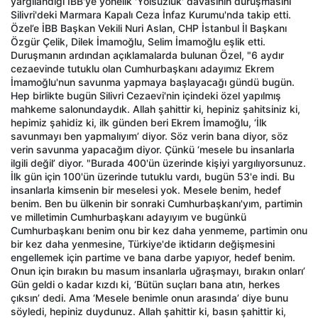
yargılandığı İBB'ye yönelik 'Yolsuzluk' davasının duruşmasını
Silivri'deki Marmara Kapalı Ceza İnfaz Kurumu'nda takip etti.
Özel’e İBB Başkan Vekili Nuri Aslan, CHP İstanbul İl Başkanı
Özgür Çelik, Dilek İmamoğlu, Selim İmamoğlu eşlik etti.
Duruşmanın ardından açıklamalarda bulunan Özel, "6 aydır
cezaevinde tutuklu olan Cumhurbaşkanı adayımız Ekrem
İmamoğlu'nun savunma yapmaya başlayacağı gündü bugün.
Hep birlikte bugün Silivri Cezaevi'nin içindeki özel yapılmış
mahkeme salonundaydık. Allah şahittir ki, hepiniz şahitsiniz ki,
hepimiz şahidiz ki, ilk günden beri Ekrem İmamoğlu, ‘İlk
savunmayı ben yapmalıyım’ diyor. Söz verin bana diyor, söz
verin savunma yapacağım diyor. Çünkü ‘mesele bu insanlarla
ilgili değil’ diyor. "Burada 400'ün üzerinde kişiyi yargılıyorsunuz.
İlk gün için 100'ün üzerinde tutuklu vardı, bugün 53'e indi. Bu
insanlarla kimsenin bir meselesi yok. Mesele benim, hedef
benim. Ben bu ülkenin bir sonraki Cumhurbaşkanı'yım, partimin
ve milletimin Cumhurbaşkanı adayıyım ve bugünkü
Cumhurbaşkanı benim onu bir kez daha yenmeme, partimin onu
bir kez daha yenmesine, Türkiye'de iktidarın değişmesini
engellemek için partime ve bana darbe yapıyor, hedef benim.
Onun için bırakın bu masum insanlarla uğraşmayı, bırakın onları’
Gün geldi o kadar kızdı ki, ‘Bütün suçları bana atın, herkes
çıksın’ dedi. Ama ‘Mesele benimle onun arasında’ diye bunu
söyledi, hepiniz duydunuz. Allah şahittir ki, basın şahittir ki,