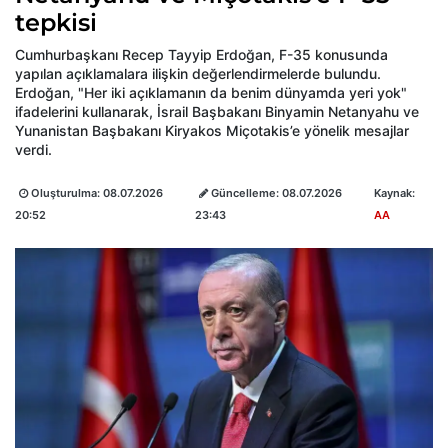
tepkisi
Cumhurbaşkanı Recep Tayyip Erdoğan, F-35 konusunda
yapılan açıklamalara ilişkin değerlendirmelerde bulundu.
Erdoğan, "Her iki açıklamanın da benim dünyamda yeri yok"
ifadelerini kullanarak, İsrail Başbakanı Binyamin Netanyahu ve
Yunanistan Başbakanı Kiryakos Miçotakis’e yönelik mesajlar
verdi.
Oluşturulma:
08.07.2026
Güncelleme:
08.07.2026
Kaynak:
20:52
23:43
AA