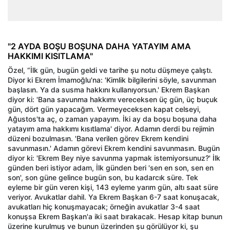
"2 AYDA BOŞU BOŞUNA DAHA YATAYIM AMA
HAKKIMI KISITLAMA"
Özel, “İlk gün, bugün geldi ve tarihe şu notu düşmeye çalıştı.
Diyor ki Ekrem İmamoğlu'na: 'Kimlik bilgilerini söyle, savunman
başlasın. Ya da susma hakkını kullanıyorsun.' Ekrem Başkan
diyor ki: 'Bana savunma hakkımı vereceksen üç gün, üç buçuk
gün, dört gün yapacağım. Vermeyeceksen kapat celseyi,
Ağustos'ta aç, o zaman yapayım. İki ay da boşu boşuna daha
yatayım ama hakkımı kısıtlama' diyor. Adamın derdi bu rejimin
düzeni bozulmasın. 'Bana verilen görev Ekrem kendini
savunmasın.' Adamın görevi Ekrem kendini savunmasın. Bugün
diyor ki: 'Ekrem Bey niye savunma yapmak istemiyorsunuz?' İlk
günden beri istiyor adam, İlk günden beri 'sen en son, sen en
son', son güne gelince bugün son, bu kadarcık süre. Tek
eyleme bir gün veren kişi, 143 eyleme yarım gün, altı saat süre
veriyor. Avukatlar dahil. Ya Ekrem Başkan 6-7 saat konuşacak,
avukatları hiç konuşmayacak; örneğin avukatlar 3-4 saat
konuşsa Ekrem Başkan'a iki saat bırakacak. Hesap kitap bunun
üzerine kurulmuş ve bunun üzerinden şu görülüyor ki, şu