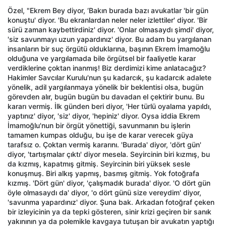
Özel, "Ekrem Bey diyor, ‘Bakın burada bazı avukatlar 'bir gün
konuştu' diyor. 'Bu ekranlardan neler neler izlettiler' diyor. 'Bir
sürü zaman kaybettirdiniz' diyor. 'Onlar olmasaydı şimdi' diyor,
'siz savunmayı uzun yapardınız' diyor. Bu adam bu yargılanan
insanların bir suç örgütü olduklarına, başının Ekrem İmamoğlu
olduğuna ve yargılamada bile örgütsel bir faaliyetle karar
verdiklerine çoktan inanmış! Biz derdimizi kime anlatacağız?
Hakimler Savcılar Kurulu'nun şu kadarcık, şu kadarcık adalete
yönelik, adil yargılanmaya yönelik bir beklentisi olsa, bugün
görevden alır, bugün bugün bu davadan el çektirir bunu. Bu
kararı vermiş. İlk günden beri diyor, 'Her türlü oyalama yapıldı,
yaptınız' diyor, 'siz' diyor, 'hepiniz' diyor. Oysa iddia Ekrem
İmamoğlu'nun bir örgüt yönettiği, savunmanın bu işlerin
tamamen kumpas olduğu, bu işe de karar verecek güya
tarafsız o. Çoktan vermiş kararını. 'Burada' diyor, 'dört gün'
diyor, 'tartışmalar çıktı' diyor mesela. Seyircinin biri kızmış, bu
da kızmış, kapatmış gitmiş. Seyircinin biri yüksek sesle
konuşmuş. Biri alkış yapmış, basmış gitmiş. Yok fotoğrafa
kızmış. 'Dört gün' diyor, 'çalışmadık burada' diyor. 'O dört gün
öyle olmasaydı da' diyor, 'o dört günü size vereydim' diyor,
'savunma yapardınız' diyor. Şuna bak. Arkadan fotoğraf çeken
bir izleyicinin ya da tepki gösteren, sinir krizi geçiren bir sanık
yakınının ya da polemikle kavgaya tutuşan bir avukatın yaptığı