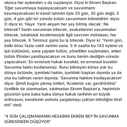
olunca her eylemden o da suçlanıyor. Diyor ki Ekrem Başkan:
'Eğer savunmaya başlayacaksam ve savunmamı
kesmeyeceksen ki kendi tahmini öyle 20 gün, 30 gün değil, 3
gün, 4 gün gibi bir sürede bütün savunmamı bitirebilirim’ diyor.
O diyor ki: 'Hayır. Yarın akşam her şey bitmiş olacak.' Ne
bitecek? Senin savunman bitecek, avukatlarının savunmaları
bitecek, tutukluluk incelemesiyle ilgili savcının mütalaası, her
şey bitecek. 9 Temmuz günü bu iş bitecek. Diyor ki: 'Yarım gün,
belki biraz fazla vakit veririm sana. 5-6 saatte bu 143 eylemi ve
işin bütününü, sana yapılan bütün, yöneltilen suçlamaları, atılan
bütün iftiraları yanıtlayacaksın ve bunu benim dediğim sürede
yapacaksın.' En evrensel hukuk kuralıdır, en evrensel kuraldır:
Savunma hakkı kısıtlanamaz. Bunu bilmeyen kimse yok bu
dünya üstünde, içerideki hakim, içerideki başkan dışında ya da
ona bu talimatı veren dışında. 'Savunma hakkını kısıtlayacaksın'
diyor. Şimdi bugün çıkmış birileri, 'Acelemiz var, geciktirdiniz'
özellikle de utanmadan, sıkılmadan Ekrem Başkan'a, hepimizin
gözünün içine baka baka dünya hukuk tarihinin en büyük
istihzasını, kendisinin aslında yargılamayı çoktan bitirdiğini itiraf
etti" dedi.
"4 GÜN ÇALIŞMAMANIN HESABINI EKREM BEY'İN SAVUNMA
SÜRESİNDEN DÜŞÜYOR"