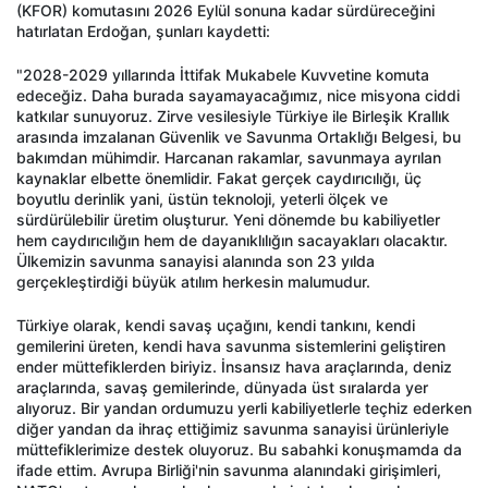
(KFOR) komutasını 2026 Eylül sonuna kadar sürdüreceğini
hatırlatan Erdoğan, şunları kaydetti:
"2028-2029 yıllarında İttifak Mukabele Kuvvetine komuta
edeceğiz. Daha burada sayamayacağımız, nice misyona ciddi
katkılar sunuyoruz. Zirve vesilesiyle Türkiye ile Birleşik Krallık
arasında imzalanan Güvenlik ve Savunma Ortaklığı Belgesi, bu
bakımdan mühimdir. Harcanan rakamlar, savunmaya ayrılan
kaynaklar elbette önemlidir. Fakat gerçek caydırıcılığı, üç
boyutlu derinlik yani, üstün teknoloji, yeterli ölçek ve
sürdürülebilir üretim oluşturur. Yeni dönemde bu kabiliyetler
hem caydırıcılığın hem de dayanıklılığın sacayakları olacaktır.
Ülkemizin savunma sanayisi alanında son 23 yılda
gerçekleştirdiği büyük atılım herkesin malumudur.
Türkiye olarak, kendi savaş uçağını, kendi tankını, kendi
gemilerini üreten, kendi hava savunma sistemlerini geliştiren
ender müttefiklerden biriyiz. İnsansız hava araçlarında, deniz
araçlarında, savaş gemilerinde, dünyada üst sıralarda yer
alıyoruz. Bir yandan ordumuzu yerli kabiliyetlerle teçhiz ederken
diğer yandan da ihraç ettiğimiz savunma sanayisi ürünleriyle
müttefiklerimize destek oluyoruz. Bu sabahki konuşmamda da
ifade ettim. Avrupa Birliği'nin savunma alanındaki girişimleri,