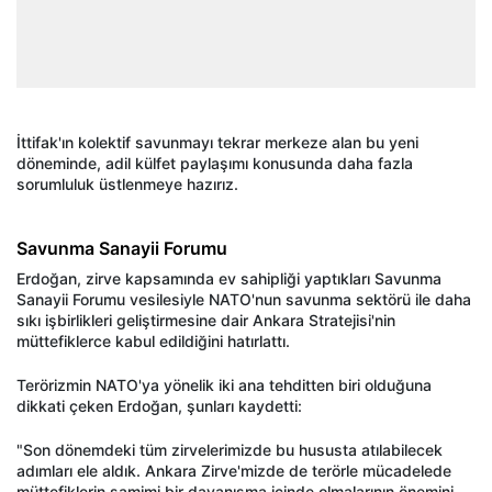
İttifak'ın kolektif savunmayı tekrar merkeze alan bu yeni
döneminde, adil külfet paylaşımı konusunda daha fazla
sorumluluk üstlenmeye hazırız.
Savunma Sanayii Forumu
Erdoğan, zirve kapsamında ev sahipliği yaptıkları Savunma
Sanayii Forumu vesilesiyle NATO'nun savunma sektörü ile daha
sıkı işbirlikleri geliştirmesine dair Ankara Stratejisi'nin
müttefiklerce kabul edildiğini hatırlattı.
Terörizmin NATO'ya yönelik iki ana tehditten biri olduğuna
dikkati çeken Erdoğan, şunları kaydetti:
"Son dönemdeki tüm zirvelerimizde bu hususta atılabilecek
adımları ele aldık. Ankara Zirve'mizde de terörle mücadelede
müttefiklerin samimi bir dayanışma içinde olmalarının önemini