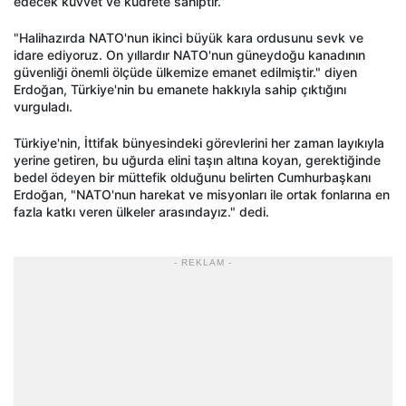
edecek kuvvet ve kudrete sahiptir.”
"Halihazırda NATO'nun ikinci büyük kara ordusunu sevk ve
idare ediyoruz. On yıllardır NATO'nun güneydoğu kanadının
güvenliği önemli ölçüde ülkemize emanet edilmiştir." diyen
Erdoğan, Türkiye'nin bu emanete hakkıyla sahip çıktığını
vurguladı.
Türkiye'nin, İttifak bünyesindeki görevlerini her zaman layıkıyla
yerine getiren, bu uğurda elini taşın altına koyan, gerektiğinde
bedel ödeyen bir müttefik olduğunu belirten Cumhurbaşkanı
Erdoğan, "NATO'nun harekat ve misyonları ile ortak fonlarına en
fazla katkı veren ülkeler arasındayız." dedi.
- REKLAM -