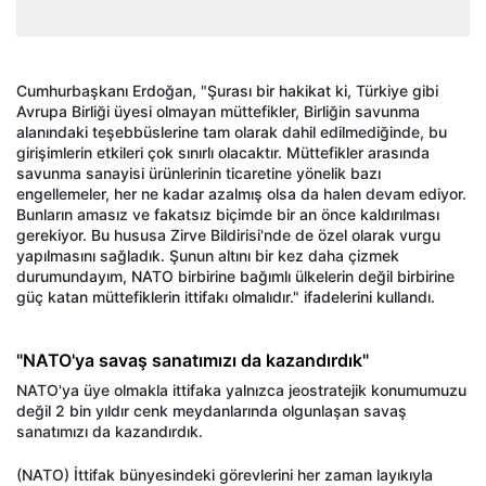
Cumhurbaşkanı Erdoğan, "Şurası bir hakikat ki, Türkiye gibi
Avrupa Birliği üyesi olmayan müttefikler, Birliğin savunma
alanındaki teşebbüslerine tam olarak dahil edilmediğinde, bu
girişimlerin etkileri çok sınırlı olacaktır. Müttefikler arasında
savunma sanayisi ürünlerinin ticaretine yönelik bazı
engellemeler, her ne kadar azalmış olsa da halen devam ediyor.
Bunların amasız ve fakatsız biçimde bir an önce kaldırılması
gerekiyor. Bu hususa Zirve Bildirisi'nde de özel olarak vurgu
yapılmasını sağladık. Şunun altını bir kez daha çizmek
durumundayım, NATO birbirine bağımlı ülkelerin değil birbirine
güç katan müttefiklerin ittifakı olmalıdır." ifadelerini kullandı.
"NATO'ya savaş sanatımızı da kazandırdık"
NATO'ya üye olmakla ittifaka yalnızca jeostratejik konumumuzu
değil 2 bin yıldır cenk meydanlarında olgunlaşan savaş
sanatımızı da kazandırdık.
(NATO) İttifak bünyesindeki görevlerini her zaman layıkıyla