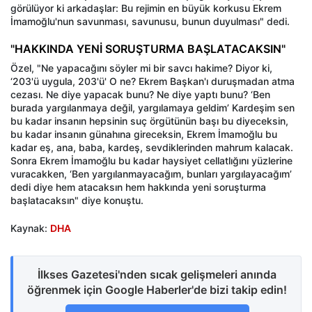
görülüyor ki arkadaşlar: Bu rejimin en büyük korkusu Ekrem
İmamoğlu'nun savunması, savunusu, bunun duyulması" dedi.
"HAKKINDA YENİ SORUŞTURMA BAŞLATACAKSIN"
Özel, "Ne yapacağını söyler mi bir savcı hakime? Diyor ki,
‘203'ü uygula, 203'ü' O ne? Ekrem Başkan'ı duruşmadan atma
cezası. Ne diye yapacak bunu? Ne diye yaptı bunu? ‘Ben
burada yargılanmaya değil, yargılamaya geldim’ Kardeşim sen
bu kadar insanın hepsinin suç örgütünün başı bu diyeceksin,
bu kadar insanın günahına gireceksin, Ekrem İmamoğlu bu
kadar eş, ana, baba, kardeş, sevdiklerinden mahrum kalacak.
Sonra Ekrem İmamoğlu bu kadar haysiyet cellatlığını yüzlerine
vuracakken, ‘Ben yargılanmayacağım, bunları yargılayacağım’
dedi diye hem atacaksın hem hakkında yeni soruşturma
başlatacaksın" diye konuştu.
Kaynak:
DHA
İlkses Gazetesi'nden sıcak gelişmeleri anında
öğrenmek için Google Haberler'de bizi takip edin!