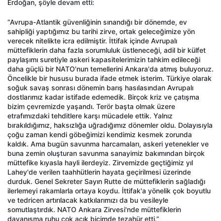
Erdoğan, şöyle devam etti:
“Avrupa-Atlantik güvenliğinin sınandığı bir dönemde, ev
sahipliği yaptığımız bu tarihi zirve, ortak geleceğimize yön
verecek nitelikte icra edilmiştir. İttifak içinde Avrupalı
müttefiklerin daha fazla sorumluluk üstleneceği, adil bir külfet
paylaşımı suretiyle askeri kapasitelerimizin tahkim edileceği
daha güçlü bir NATO'nun temellerini Ankara'da atmış buluyoruz.
Öncelikle bir hususu burada ifade etmek isterim. Türkiye olarak
soğuk savaş sonrası dönemin barış hasılasından Avrupalı
dostlarımız kadar istifade edemedik. Birçok kriz ve çatışma
bizim çevremizde yaşandı. Terör başta olmak üzere
etrafımızdaki tehditlere karşı mücadele ettik. Yalnız
bırakıldığımız, haksızlığa uğradığımız dönemler oldu. Dolayısıyla
çoğu zaman kendi göbeğimizi kendimiz kesmek zorunda
kaldık. Ama bugün savunma harcamaları, askeri yetenekler ve
buna zemin oluşturan savunma sanayimiz bakımından birçok
müttefike kıyasla hayli ilerdeyiz. Zirvemizde geçtiğimiz yıl
Lahey'de verilen taahhütlerin hayata geçirilmesi üzerinde
durduk. Genel Sekreter Sayın Rutte de müttefiklerin sağladığı
ilerlemeyi rakamlarla ortaya koydu. İttifak'a yönelik çok boyutlu
ve tedricen artırılacak katkılarımızı da bu vesileyle
somutlaştırdık. NATO Ankara Zirvesi'nde müttefiklerin
dayanışma ruhu çok açık biçimde tezahür etti.”