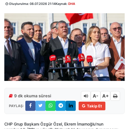
Oluşturulma:
08.07.2026 21:14
Kaynak:
DHA
A-
A+
9 dk okuma süresi
PAYLAŞ:
Takip Et
CHP Grup Başkanı Özgür Özel, Ekrem İmamoğlu'nun