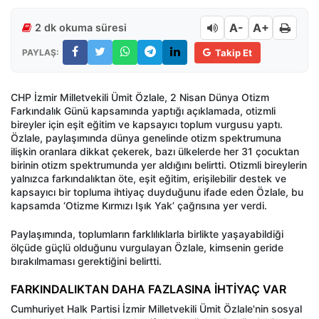
A-
A+
2 dk okuma süresi
PAYLAŞ:
Takip Et
CHP İzmir Milletvekili Ümit Özlale, 2 Nisan Dünya Otizm
Farkındalık Günü kapsamında yaptığı açıklamada, otizmli
bireyler için eşit eğitim ve kapsayıcı toplum vurgusu yaptı.
Özlale, paylaşımında dünya genelinde otizm spektrumuna
ilişkin oranlara dikkat çekerek, bazı ülkelerde her 31 çocuktan
birinin otizm spektrumunda yer aldığını belirtti. Otizmli bireylerin
yalnızca farkındalıktan öte, eşit eğitim, erişilebilir destek ve
kapsayıcı bir topluma ihtiyaç duyduğunu ifade eden Özlale, bu
kapsamda ‘Otizme Kırmızı Işık Yak’ çağrısına yer verdi.
Paylaşımında, toplumların farklılıklarla birlikte yaşayabildiği
ölçüde güçlü olduğunu vurgulayan Özlale, kimsenin geride
bırakılmaması gerektiğini belirtti.
FARKINDALIKTAN DAHA FAZLASINA İHTİYAÇ VAR
Cumhuriyet Halk Partisi İzmir Milletvekili Ümit Özlale'nin sosyal