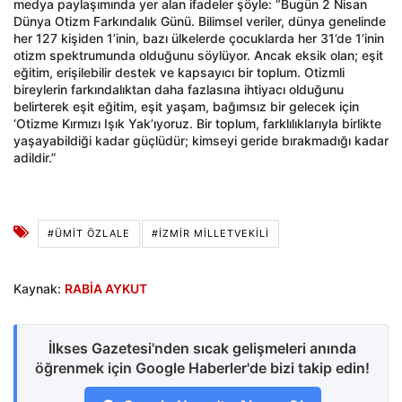
medya paylaşımında yer alan ifadeler şöyle: “Bugün 2 Nisan
Dünya Otizm Farkındalık Günü. Bilimsel veriler, dünya genelinde
her 127 kişiden 1’inin, bazı ülkelerde çocuklarda her 31’de 1’inin
otizm spektrumunda olduğunu söylüyor. Ancak eksik olan; eşit
eğitim, erişilebilir destek ve kapsayıcı bir toplum. Otizmli
bireylerin farkındalıktan daha fazlasına ihtiyacı olduğunu
belirterek eşit eğitim, eşit yaşam, bağımsız bir gelecek için
‘Otizme Kırmızı Işık Yak’ıyoruz. Bir toplum, farklılıklarıyla birlikte
yaşayabildiği kadar güçlüdür; kimseyi geride bırakmadığı kadar
adildir.”
#ÜMIT ÖZLALE
#İZMIR MILLETVEKILI
Kaynak:
RABİA AYKUT
İlkses Gazetesi'nden sıcak gelişmeleri anında
öğrenmek için Google Haberler'de bizi takip edin!