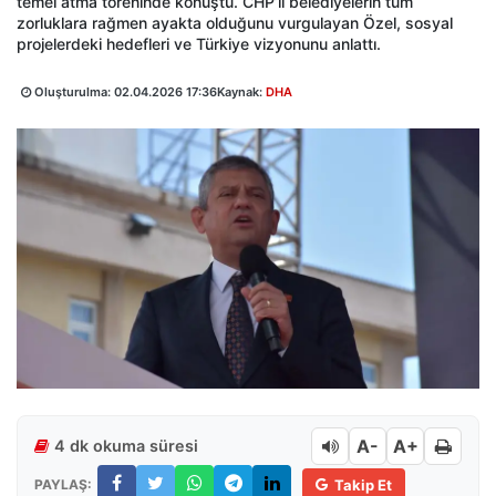
temel atma töreninde konuştu. CHP’li belediyelerin tüm
zorluklara rağmen ayakta olduğunu vurgulayan Özel, sosyal
projelerdeki hedefleri ve Türkiye vizyonunu anlattı.
Oluşturulma:
02.04.2026 17:36
Kaynak:
DHA
A-
A+
4 dk okuma süresi
PAYLAŞ:
Takip Et