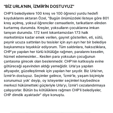
"BİZ URLA'NIN, İZMİR'İN DOSTUYUZ"
CHP’li belediyelere 100 kreş ve 100 öğrenci yurdu hedefi
koyduklarını aktaran Özel, "Bugün önümüzdeki listeye göre 801
kreş açılmış, yoksul öğrenciler cemaatlerin, tarikatların elinden
kurtarmış durumda. Kreşler, yoksulların çocuklarına imkan
tanıyan durumda. 172 kent lokantamızdan 173 halk
marketimize kadar emek verilen, gayret gösterilen, eti, sütü,
peynir ucuza sattırılan bu tesisler için ayrı ayrı her bir belediye
başkanımıza teşekkür ediyorum. Tüm saldırılara, haksızlıklara,
CHP’ye yapılan her türlü kötülüğe rağmen, paralarını keselim,
hizmet edemesinler… Kesilen para yoksulun çocuğunun
çantasına girecek olan beslenmedir. CHP'nin katkısıyla evine
götüreceği aşevinden aldığı yemeğidir. Urla'ya yapılan
altyapıdır, güzelleştirmek için yapılan her şeydir. Biz Urla'nın,
İzmir'in dostuyuz. Seçimler gelince, 'İzmir’le, yaşam biçimiyle
sorunumuz yok' deyip, oy isteyenler seçimleri kaybedince
merkezi hükümetteki güçleriyle Urla'yı, İzmir'i cezalandırmaya
çalışıyorlar. Bütün bu kötülüklere rağmen CHP’li belediyeler,
CHP dimdik ayaktadır" diye konuştu.