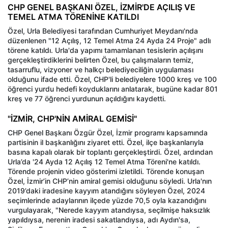
CHP GENEL BAŞKANI ÖZEL, İZMİR'DE AÇILIŞ VE
TEMEL ATMA TÖRENİNE KATILDI
Özel, Urla Belediyesi tarafından Cumhuriyet Meydanı'nda
düzenlenen "12 Açılış, 12 Temel Atma 24 Ayda 24 Proje" adlı
törene katıldı. Urla'da yapımı tamamlanan tesislerin açılışını
gerçekleştirdiklerini belirten Özel, bu çalışmaların temiz,
tasarruflu, vizyoner ve halkçı belediyeciliğin uygulaması
olduğunu ifade etti. Özel, CHP'li belediyelere 1000 kreş ve 100
öğrenci yurdu hedefi koyduklarını anlatarak, bugüne kadar 801
kreş ve 77 öğrenci yurdunun açıldığını kaydetti.
"İZMİR, CHP'NİN AMİRAL GEMİSİ"
CHP Genel Başkanı Özgür Özel, İzmir programı kapsamında
partisinin il başkanlığını ziyaret etti. Özel, ilçe başkanlarıyla
basına kapalı olarak bir toplantı gerçekleştirdi. Özel, ardından
Urla’da '24 Ayda 12 Açılış 12 Temel Atma Töreni'ne katıldı.
Törende projenin video gösterimi izletildi. Törende konuşan
Özel, İzmir’in CHP’nin amiral gemisi olduğunu söyledi. Urla'nın
2019’daki iradesine kayyım atandığını söyleyen Özel, 2024
seçimlerinde adaylarının ilçede yüzde 70,5 oyla kazandığını
vurgulayarak, "Nerede kayyım atandıysa, seçilmişe haksızlık
yapıldıysa, nerenin iradesi sakatlandıysa, adı Aydın'sa,