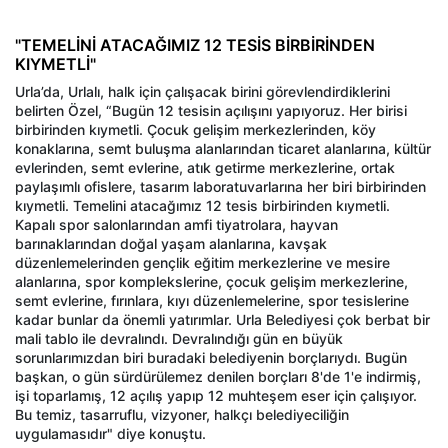
"TEMELİNİ ATACAĞIMIZ 12 TESİS BİRBİRİNDEN
KIYMETLİ"
Urla’da, Urlalı, halk için çalışacak birini görevlendirdiklerini
belirten Özel, “Bugün 12 tesisin açılışını yapıyoruz. Her birisi
birbirinden kıymetli. Çocuk gelişim merkezlerinden, köy
konaklarına, semt buluşma alanlarından ticaret alanlarına, kültür
evlerinden, semt evlerine, atık getirme merkezlerine, ortak
paylaşımlı ofislere, tasarım laboratuvarlarına her biri birbirinden
kıymetli. Temelini atacağımız 12 tesis birbirinden kıymetli.
Kapalı spor salonlarından amfi tiyatrolara, hayvan
barınaklarından doğal yaşam alanlarına, kavşak
düzenlemelerinden gençlik eğitim merkezlerine ve mesire
alanlarına, spor komplekslerine, çocuk gelişim merkezlerine,
semt evlerine, fırınlara, kıyı düzenlemelerine, spor tesislerine
kadar bunlar da önemli yatırımlar. Urla Belediyesi çok berbat bir
mali tablo ile devralındı. Devralındığı gün en büyük
sorunlarımızdan biri buradaki belediyenin borçlarıydı. Bugün
başkan, o gün sürdürülemez denilen borçları 8'de 1'e indirmiş,
işi toparlamış, 12 açılış yapıp 12 muhteşem eser için çalışıyor.
Bu temiz, tasarruflu, vizyoner, halkçı belediyeciliğin
uygulamasıdır" diye konuştu.