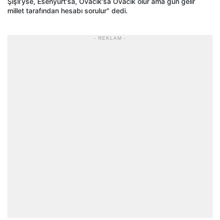
Şişli’yse, Esenyurt'sa, Ovacık'sa Ovacık olur ama gün gelir
millet tarafından hesabı sorulur" dedi.
- REKLAM -