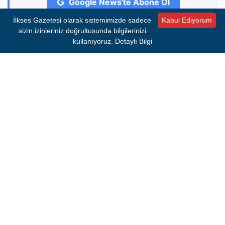
Google News'te Abone Ol
İlkses Gazetesi olarak sistemimizde sadece
Kabul Ediyorum
sizin izinleriniz doğrultusunda bilgilerinizi
kullanıyoruz.
Detaylı Bilgi
0 Yorum
Henüz yorum yapılmamış. İlk yorumu siz yapın!
Bir Yorum Bırakın
E-posta adresiniz yayımlanmayacaktır.
Gerekli
alanlar
*
ile işaretlenmişlerdir.
Yorum
*