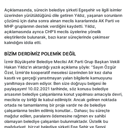
Açıklamasında, sürecin belediye şirketi Egeşehir ve ilgili isimler
üzerinden yürütüldüğünü dile getiren Yıldız, yaşanan sorunların
çözümü için daha sonra alınan meclis kararlarında AK Parti ve
MHP gruplarının destek verdiğini kaydetti. Yıldız,
açıklamasında ayrıca CHP’li meclis üyelerine yönelik
eleştirilerde bulunarak, bazı karar süreçlerinde çekimser
kalındığını iddia etti.
BİZİM DERDİMİZ POLEMİK DEĞİL
İzmir Büyükşehir Belediye Meclisi AK Parti Grup Başkan Vekili
Hakan Yıldız'ın aktardığı yazılı açıklama şöyle: “Sayın Özgür
Özel, İzmir’de kooperatif meselesi üzerinden bir kez daha
kasıtlı ve gerçeği yansıtmayan yalan bilgilerle kamuoyunu
yanıltmaya devam ediyor. Ben size doğruyu belgesi ile
paylaşayım! 10.02.2021 tarihinde, söz konusu belediye
arsasının belediye çalışanlarına konut yapılması amacıyla devri,
mecliste oy birliği ile kabul edilmiştir. Ancak gelinen noktada
ortada ne tamamlanmış bir proje vardır ne de belediye
çalışanlarına teslim edilmiş konutlar… Dahası; bu süreçte
mağdur edilen, paralarını ödemesine rağmen ev sahibi
olamayan belediye çalışanları bulunmaktadır. Üstelik bu
mağduriyet, bizzat belediye şirketi Ege Şehir ve Şenol