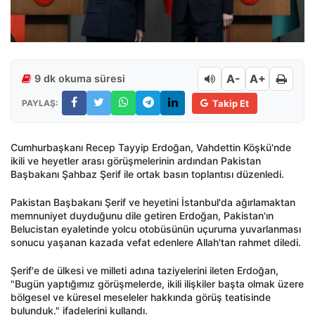
A-
A+
9 dk okuma süresi
PAYLAŞ:
Takip Et
Cumhurbaşkanı Recep Tayyip Erdoğan, Vahdettin Köşkü'nde
ikili ve heyetler arası görüşmelerinin ardından Pakistan
Başbakanı Şahbaz Şerif ile ortak basın toplantısı düzenledi.
Pakistan Başbakanı Şerif ve heyetini İstanbul'da ağırlamaktan
memnuniyet duyduğunu dile getiren Erdoğan, Pakistan'ın
Belucistan eyaletinde yolcu otobüsünün uçuruma yuvarlanması
sonucu yaşanan kazada vefat edenlere Allah'tan rahmet diledi.
Şerif'e de ülkesi ve milleti adına taziyelerini ileten Erdoğan,
"Bugün yaptığımız görüşmelerde, ikili ilişkiler başta olmak üzere
bölgesel ve küresel meseleler hakkında görüş teatisinde
bulunduk." ifadelerini kullandı.