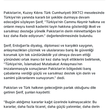
Pakistan'ın, Kuzey Kıbrıs Türk Cumhuriyeti (KKTC) meselesinde
Türkiye'nin yanında kararlı bir şekilde durmaya devam
edeceğini söyleyen Şerif, "Türkiye'nin Cammu Keşmir halkına ve
onların meşru kendi kaderini tayin hakkına gösterdiği ilkeli ve
sarsılmaz desteğe yönelik Pakistan'ın derin minnettarlığını bir
kez daha ifade ediyorum." değerlendirmesinde bulundu.
Şerif, Erdoğan'la diyalog, diplomasi ve karşılıklı saygının,
anlaşmazlıkları çözmek ve uluslararası barış ile güvenliği
korumak için tek sürdürülebilir yol olmaya devam ettiği
yönündeki ortak inancı bir kez daha teyit ettiklerini belirterek,
"Türkiye'nin, İslamabad Mutabakat Anlaşması’nın
imzalanmasıyla sonuçlanan Pakistan'ın bölgedeki barış
çabalarına verdiği güçlü ve sarsılmaz destek için derin ve
samimi şükranlarımı sunuyorum." dedi.
Pakistan ve Türk halkının geleceğinin parlak olduğunu dile
getiren Şerif, şunları kaydetti:
"Bugün aldığımız kararlar kağıt üzerinde kalmayacaktır. Bu
kararlar, daha fazla ticaret, daha güçlü yatırımlar, daha derin