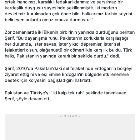
ortak inancımız, karşılıklı fedakarlıklarımız ve sarsılmaz bir
kardeşlik duygusu sayesinde şekillenmiştir. İki modern
devletimiz kurulmadan çok önce bile, halklarımız tarihin seyrini
belirleyen anlarda omuz omuza durmuştur.”
Zor zamanlarda iki ülkenin birbirinin yanında durduğunu belirten
Şerif, "Bu dayanışma ruhu, Pakistan'ın zorluklarla karşılaştığı
her durumda, ister savaş, ister yıkıcı depremler, ister sel
felaketleri olsun, olağanüstü bir cömertlikle karşılık buldu, Türk
halkı, Pakistan'ın yanında kararlı bir şekilde durdu." dedi.
Şerif, 2010'da Pakistan'daki sel felaketinde Erdoğan'ın bölgeyi
ziyaret ettiğini ve eşi Emine Erdoğan'ın bölgede etkilenenlere
destek için kolyesini bağışladığını hatırlattı.
Pakistan ve Türkiye'yi "iki kalp tek ruh" şeklinde tanımlayan
Şerif, şöyle devam etti:
- REKLAM -