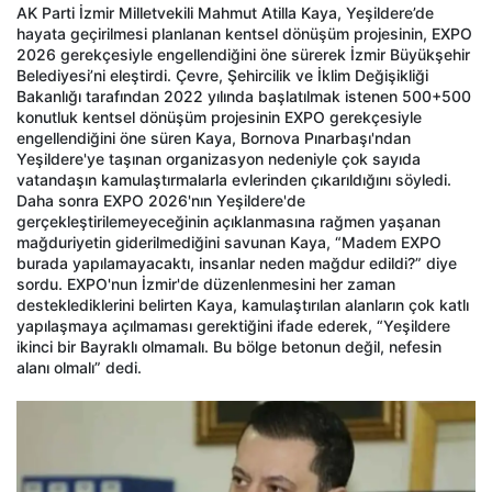
AK Parti İzmir Milletvekili Mahmut Atilla Kaya, Yeşildere’de
hayata geçirilmesi planlanan kentsel dönüşüm projesinin, EXPO
2026 gerekçesiyle engellendiğini öne sürerek İzmir Büyükşehir
Belediyesi’ni eleştirdi.
Çevre, Şehircilik ve İklim Değişikliği
Bakanlığı tarafından 2022 yılında başlatılmak istenen 500+500
konutluk kentsel dönüşüm projesinin EXPO gerekçesiyle
engellendiğini öne süren Kaya, Bornova Pınarbaşı'ndan
Yeşildere'ye taşınan organizasyon nedeniyle çok sayıda
vatandaşın kamulaştırmalarla evlerinden çıkarıldığını söyledi.
Daha sonra EXPO 2026'nın Yeşildere'de
gerçekleştirilemeyeceğinin açıklanmasına rağmen yaşanan
mağduriyetin giderilmediğini savunan Kaya, “Madem EXPO
burada yapılamayacaktı, insanlar neden mağdur edildi?” diye
sordu. EXPO'nun İzmir'de düzenlenmesini her zaman
desteklediklerini belirten Kaya, kamulaştırılan alanların çok katlı
yapılaşmaya açılmaması gerektiğini ifade ederek, “Yeşildere
ikinci bir Bayraklı olmamalı. Bu bölge betonun değil, nefesin
alanı olmalı” dedi.