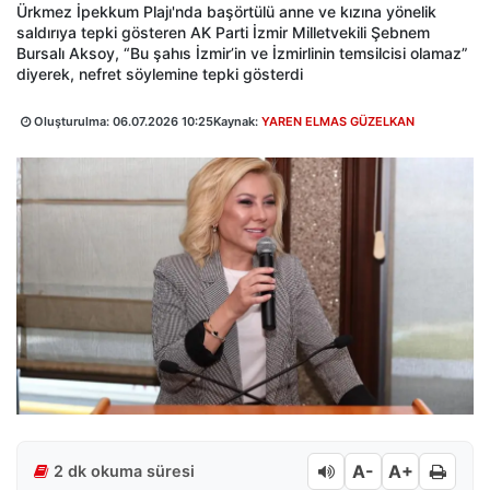
Ürkmez İpekkum Plajı'nda başörtülü anne ve kızına yönelik
saldırıya tepki gösteren AK Parti İzmir Milletvekili Şebnem
Bursalı Aksoy, “Bu şahıs İzmir’in ve İzmirlinin temsilcisi olamaz”
diyerek, nefret söylemine tepki gösterdi
Oluşturulma:
06.07.2026 10:25
Kaynak:
YAREN ELMAS GÜZELKAN
A-
A+
2 dk okuma süresi