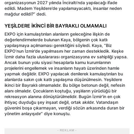
organizasyonun 2027 yılında İnciraltı’nda yapılacağı ifade
edildi. Madem Yeşildere’de yapılamayacaktı, insanlar neden
mağdur edildi?” dedi.
YEŞİLDERE İKİNCİ BİR BAYRAKLI OLMAMALI
EXPO için kamulaştırılan alanların geleceğine ilişkin de
değerlendirmelerde bulunan Kaya, bölgenin çok katlı
yapılaşmaya açılmaması gerektiğini söyledi. Kaya, “Biz
EXPO’nun İzmir’de yapılmasını her zaman destekledik. Keşke
İzmir daha fazla uluslararası organizasyona ev sahipliği yapsa.
Ancak bunun yolu siyasi hesaplarla kamu kurumlarının
projelerini engellemek ve insanların hayatı üzerinden hamle
yapmak değildir. EXPO yapılacak denilerek kamulaştırılan bu
alanlarda sakın çok katlı yapılaşma düşünülmesin. Yeşildere
ikinci bir Bayraklı olmamalıdır. Bu bölge betonun değil, nefesin
alanı olmalıdır. Çocukların koştuğu, yaşlıların yürüdüğü bir
rekreasyon alanına dönüştürülmelidir. Bugün İzmir’in en çok
ihtiyaç duyduğu şey inşaat değil, ortak akıldır. Vatandaşın
güvenini boşa çıkarmayan, verdiği sözün arkasında duran bir
yönetim anlayışıdır” diye konuştu.
- REKLAM -