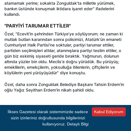
atamamak yerine; sokakta Zonguldak'ta milletle yürümek,
bankın üstünde konuşmak iktidara işaret eder" ifadelerini
kullandı.
"PARYİYİ TARUMAR ETTİLER"
Özel, "Ecevit'in şehrinden Türkiye'ye söylüyorum; ne zaman ki
mutlak butlan kararından sonra polisimizi, Atatürk'ün emaneti
Cumhuriyet Halk Partisi'ne soktular, partiyi tarumar ettiler,
partiden seçilmişleri attılar, atanmışlara partiyi teslim ettiler, o
gün biz eskimiş siyaseti geride bıraktık. Yağmurun, dolunun
altında yüzler bin oldu. Meclis'e doğru yürüdük. Bu yürüyüş;
emeklilerin, emekçilerin, yoksulluğa itilenlerin, çiftçilerin ve
köylülerin yeni yürüyüşüdür" diye konuştu.
Özel, daha sonra Zonguldak Belediye Başkanı Tahsin Erdem'in
oğlu Yağız Seyithan Erdem'in nikah şahidi oldu.
İlkses Gazetesi olarak sistemimizde sadece
Kabul Ediyorum
#CUMHURİYET HALK PARTİSİ
#ÖZGÜR ÖZEL
sizin izinleriniz doğrultusunda bilgilerinizi
kullanıyoruz.
Detaylı Bilgi