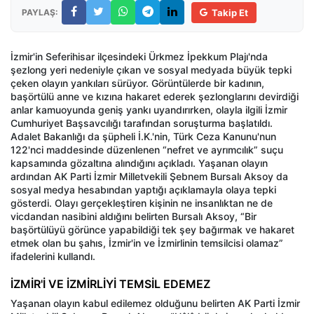
PAYLAŞ:
Takip Et
İzmir'in Seferihisar ilçesindeki Ürkmez İpekkum Plajı'nda
şezlong yeri nedeniyle çıkan ve sosyal medyada büyük tepki
çeken olayın yankıları sürüyor. Görüntülerde bir kadının,
başörtülü anne ve kızına hakaret ederek şezlonglarını devirdiği
anlar kamuoyunda geniş yankı uyandırırken, olayla ilgili İzmir
Cumhuriyet Başsavcılığı tarafından soruşturma başlatıldı.
Adalet Bakanlığı da şüpheli İ.K.'nin, Türk Ceza Kanunu'nun
122'nci maddesinde düzenlenen “nefret ve ayrımcılık” suçu
kapsamında gözaltına alındığını açıkladı. Yaşanan olayın
ardından AK Parti İzmir Milletvekili Şebnem Bursalı Aksoy da
sosyal medya hesabından yaptığı açıklamayla olaya tepki
gösterdi. Olayı gerçekleştiren kişinin ne insanlıktan ne de
vicdandan nasibini aldığını belirten Bursalı Aksoy, “Bir
başörtülüyü görünce yapabildiği tek şey bağırmak ve hakaret
etmek olan bu şahıs, İzmir'in ve İzmirlinin temsilcisi olamaz”
ifadelerini kullandı.
İZMİR'İ VE İZMİRLİYİ TEMSİL EDEMEZ
Yaşanan olayın kabul edilemez olduğunu belirten AK Parti İzmir