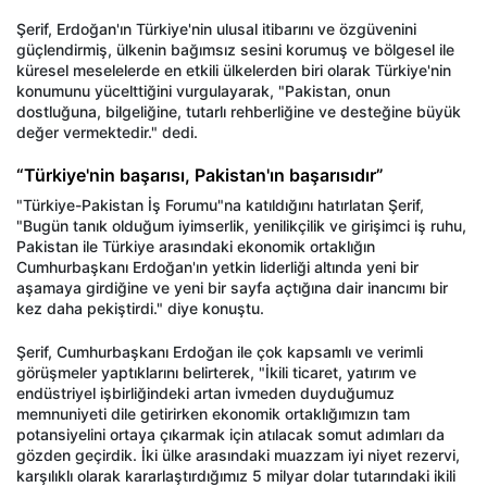
Şerif, Erdoğan'ın Türkiye'nin ulusal itibarını ve özgüvenini
güçlendirmiş, ülkenin bağımsız sesini korumuş ve bölgesel ile
küresel meselelerde en etkili ülkelerden biri olarak Türkiye'nin
konumunu yücelttiğini vurgulayarak, "Pakistan, onun
dostluğuna, bilgeliğine, tutarlı rehberliğine ve desteğine büyük
değer vermektedir." dedi.
“Türkiye'nin başarısı, Pakistan'ın başarısıdır”
"Türkiye-Pakistan İş Forumu"na katıldığını hatırlatan Şerif,
"Bugün tanık olduğum iyimserlik, yenilikçilik ve girişimci iş ruhu,
Pakistan ile Türkiye arasındaki ekonomik ortaklığın
Cumhurbaşkanı Erdoğan'ın yetkin liderliği altında yeni bir
aşamaya girdiğine ve yeni bir sayfa açtığına dair inancımı bir
kez daha pekiştirdi." diye konuştu.
Şerif, Cumhurbaşkanı Erdoğan ile çok kapsamlı ve verimli
görüşmeler yaptıklarını belirterek, "İkili ticaret, yatırım ve
endüstriyel işbirliğindeki artan ivmeden duyduğumuz
memnuniyeti dile getirirken ekonomik ortaklığımızın tam
potansiyelini ortaya çıkarmak için atılacak somut adımları da
gözden geçirdik. İki ülke arasındaki muazzam iyi niyet rezervi,
karşılıklı olarak kararlaştırdığımız 5 milyar dolar tutarındaki ikili