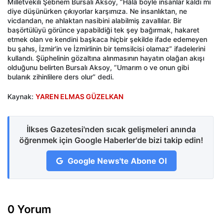
Milletvekili Şebnem Bursalı Aksoy, “Hâlâ böyle insanlar kaldı mı
diye düşünürken çıkıyorlar karşımıza. Ne insanlıktan, ne
vicdandan, ne ahlaktan nasibini alabilmiş zavallılar. Bir
başörtülüyü görünce yapabildiği tek şey bağırmak, hakaret
etmek olan ve kendini başkaca hiçbir şekilde ifade edemeyen
bu şahıs, İzmir'in ve İzmirlinin bir temsilcisi olamaz” ifadelerini
kullandı. Şüphelinin gözaltına alınmasının hayatın olağan akışı
olduğunu belirten Bursalı Aksoy, “Umarım o ve onun gibi
bulanık zihinlilere ders olur” dedi.
Kaynak:
YAREN ELMAS GÜZELKAN
İlkses Gazetesi'nden sıcak gelişmeleri anında
öğrenmek için Google Haberler'de bizi takip edin!
Google News'te Abone Ol
0 Yorum