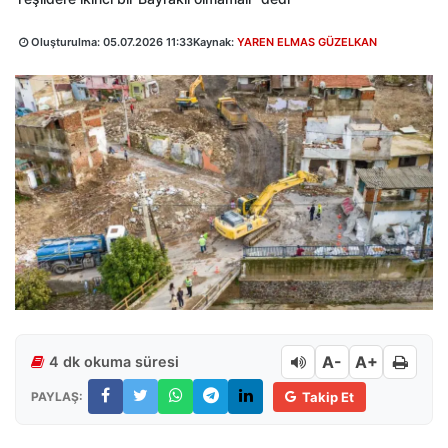
Oluşturulma:
05.07.2026 11:33
Kaynak:
YAREN ELMAS GÜZELKAN
A-
A+
4 dk okuma süresi
PAYLAŞ:
Takip Et