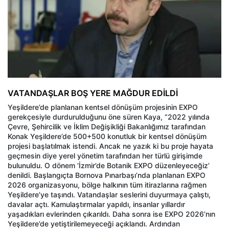
VATANDAŞLAR BOŞ YERE MAĞDUR EDİLDİ
Yeşildere’de planlanan kentsel dönüşüm projesinin EXPO
gerekçesiyle durdurulduğunu öne süren Kaya, “2022 yılında
Çevre, Şehircilik ve İklim Değişikliği Bakanlığımız tarafından
Konak Yeşildere’de 500+500 konutluk bir kentsel dönüşüm
projesi başlatılmak istendi. Ancak ne yazık ki bu proje hayata
geçmesin diye yerel yönetim tarafından her türlü girişimde
bulunuldu. O dönem ‘İzmir’de Botanik EXPO düzenleyeceğiz’
denildi. Başlangıçta Bornova Pınarbaşı’nda planlanan EXPO
2026 organizasyonu, bölge halkının tüm itirazlarına rağmen
Yeşildere’ye taşındı. Vatandaşlar seslerini duyurmaya çalıştı,
davalar açtı. Kamulaştırmalar yapıldı, insanlar yıllardır
yaşadıkları evlerinden çıkarıldı. Daha sonra ise EXPO 2026’nın
Yeşildere’de yetiştirilemeyeceği açıklandı. Ardından