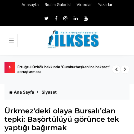
Anasayfa
Resim Galerisi
Videolar
Yazarlar
 belli
Ertuğrul Özkök hakkında 'Cumhurbaşkanı'na hakaret'
Ç
soruşturması
k
Ana Sayfa
Siyaset
Ürkmez'deki olaya Bursalı’dan
tepki: Başörtülüyü görünce tek
yaptığı bağırmak