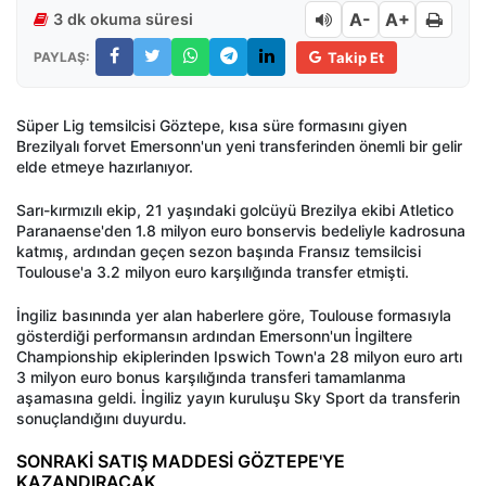
A-
A+
3 dk okuma süresi
PAYLAŞ:
Takip Et
Süper Lig temsilcisi Göztepe, kısa süre formasını giyen
Brezilyalı forvet Emersonn'un yeni transferinden önemli bir gelir
elde etmeye hazırlanıyor.
Sarı-kırmızılı ekip, 21 yaşındaki golcüyü Brezilya ekibi Atletico
Paranaense'den 1.8 milyon euro bonservis bedeliyle kadrosuna
katmış, ardından geçen sezon başında Fransız temsilcisi
Toulouse'a 3.2 milyon euro karşılığında transfer etmişti.
İngiliz basınında yer alan haberlere göre, Toulouse formasıyla
gösterdiği performansın ardından Emersonn'un İngiltere
Championship ekiplerinden Ipswich Town'a 28 milyon euro artı
3 milyon euro bonus karşılığında transferi tamamlanma
aşamasına geldi. İngiliz yayın kuruluşu Sky Sport da transferin
sonuçlandığını duyurdu.
SONRAKİ SATIŞ MADDESİ GÖZTEPE'YE
KAZANDIRACAK