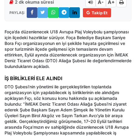
A-
A+
2 dk okuma süresi
PAYLAŞ:
Takip Et
Foça’da düzenlenecek U18 Avrupa Plaj Voleybolu şampiyonası
için ilçedeki hazırlıklar sürüyor. Foça Belediye Başkanı Saniye
Bora Fıçı organizasyonun en iyi şekilde hayata geçirilmesi ve
spor turizminin ilçede gelişmesi için temaslarını devam
ettirirken, Eylül ayında düzenlenecek organizasyon için İMEAK
Deniz Ticaret Odası (DTO) Aliağa Şubesi ile değerlendirmelerde
bulunduklarını açıkladı.
İŞ BİRLİKLERİ ELE ALINDI
DTO Şubesi’nin yönetimi ile gerçekleştirilen toplantıda
organizasyon için yapılabilecek iş birliklerinin ele alındığını
açıklayan Fıçı, söz konusu konu hakkında şu açıklamada
bulundu: “İMEAK Deniz Ticaret Odası Aliağa Şubesi'ni ziyaret
ederek Şube Başkanı Sayın Adem Şimşek ile Yönetim Kurulu
Üyeleri Sayın Birol Akgöz ve Sayın Tarkan Avcı’yla bir araya
geldik. Gerçekleştirdiğimiz görüşmede, 17–20 Eylül tarihleri
arasında Foça'mızın ev sahipliğinde düzenlenecek U18 Avrupa
Plaj Voleybolu Şampiyonası kapsamında yapılabilecek iş