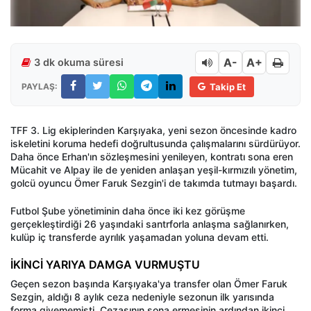
A-
A+
3 dk okuma süresi
PAYLAŞ:
Takip Et
TFF 3. Lig ekiplerinden Karşıyaka, yeni sezon öncesinde kadro
iskeletini koruma hedefi doğrultusunda çalışmalarını sürdürüyor.
Daha önce Erhan'ın sözleşmesini yenileyen, kontratı sona eren
Mücahit ve Alpay ile de yeniden anlaşan yeşil-kırmızılı yönetim,
golcü oyuncu Ömer Faruk Sezgin'i de takımda tutmayı başardı.
Futbol Şube yönetiminin daha önce iki kez görüşme
gerçekleştirdiği 26 yaşındaki santrforla anlaşma sağlanırken,
kulüp iç transferde ayrılık yaşamadan yoluna devam etti.
İKİNCİ YARIYA DAMGA VURMUŞTU
Geçen sezon başında Karşıyaka'ya transfer olan Ömer Faruk
Sezgin, aldığı 8 aylık ceza nedeniyle sezonun ilk yarısında
forma giyememişti. Cezasının sona ermesinin ardından ikinci