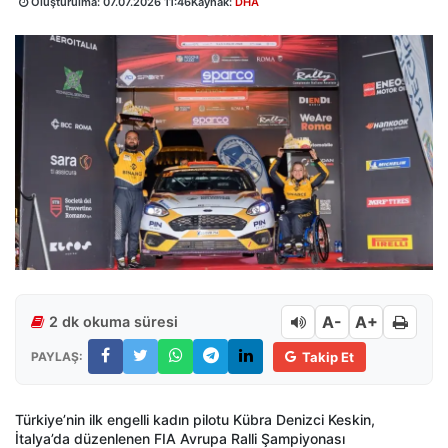
Oluşturulma:
07.07.2026 11:46
Kaynak:
DHA
A-
A+
2 dk okuma süresi
PAYLAŞ:
Takip Et
Türkiye’nin ilk engelli kadın pilotu Kübra Denizci Keskin,
İtalya’da düzenlenen FIA Avrupa Ralli Şampiyonası