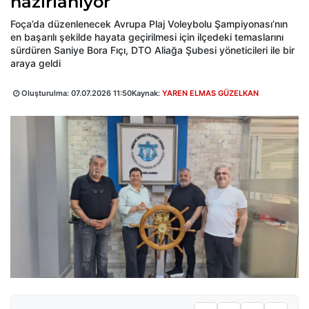
hazırlanıyor
Foça’da düzenlenecek Avrupa Plaj Voleybolu Şampiyonası’nın
en başarılı şekilde hayata geçirilmesi için ilçedeki temaslarını
sürdüren Saniye Bora Fıçı, DTO Aliağa Şubesi yöneticileri ile bir
araya geldi
Oluşturulma:
07.07.2026 11:50
Kaynak:
YAREN ELMAS GÜZELKAN