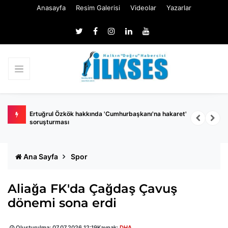
Anasayfa
Resim Galerisi
Videolar
Yazarlar
 belli
Ertuğrul Özkök hakkında 'Cumhurbaşkanı'na hakaret'
Ç
soruşturması
k
Ana Sayfa
Spor
Aliağa FK'da Çağdaş Çavuş
dönemi sona erdi
Oluşturulma:
07.07.2026 12:19
Kaynak:
DHA