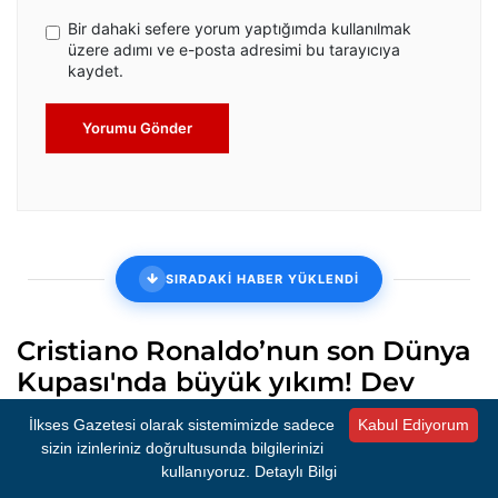
Bir dahaki sefere yorum yaptığımda kullanılmak
üzere adımı ve e-posta adresimi bu tarayıcıya
kaydet.
Yorumu Gönder
SIRADAKİ HABER YÜKLENDİ
Cristiano Ronaldo’nun son Dünya
Kupası'nda büyük yıkım! Dev
maçta İspanya çeyrek finalde!
İlkses Gazetesi olarak sistemimizde sadece
Kabul Ediyorum
sizin izinleriniz doğrultusunda bilgilerinizi
2026 FIFA Dünya Kupası son 16 turunda İspanya, uzatma
anlarında bulduğu golle Portekiz’i 1-0 mağlup ederek çeyrek
kullanıyoruz.
Detaylı Bilgi
finale yükseldi