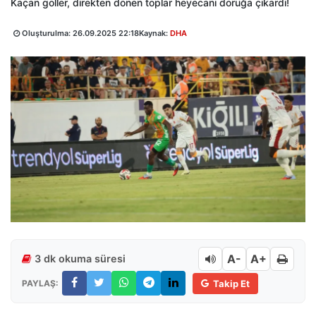
Kaçan goller, direkten dönen toplar heyecanı doruğa çıkardı!
Oluşturulma:
26.09.2025 22:18
Kaynak:
DHA
A-
A+
3 dk okuma süresi
PAYLAŞ:
Takip Et