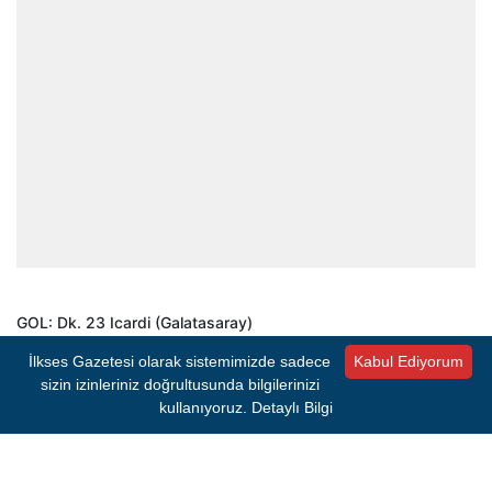
GOL: Dk. 23 Icardi (Galatasaray)
İlkses Gazetesi olarak sistemimizde sadece
Kabul Ediyorum
SARI KARTLAR: Makouta, Aliti (Alanyaspor) – Sanchez
sizin izinleriniz doğrultusunda bilgilerinizi
(Galatasaray)
kullanıyoruz.
Detaylı Bilgi
Süper Lig'in 7’nci haftasında Corendon Alanyaspor sahasında
Galatasaray’ı konuk etti. Mücadele Galatasaray'ın 1-0'lık
üstünlüğüyle tamamlandı.