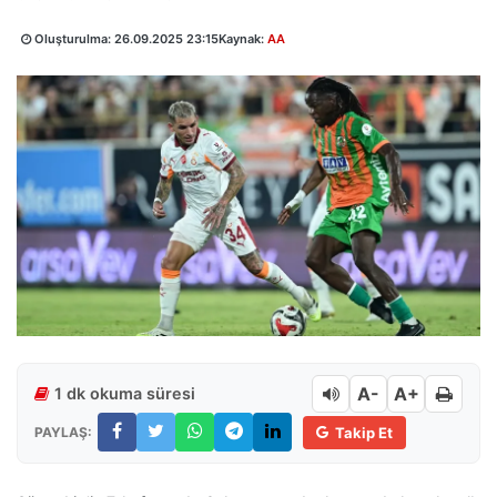
Oluşturulma:
26.09.2025 23:15
Kaynak:
AA
A-
A+
1 dk okuma süresi
PAYLAŞ:
Takip Et