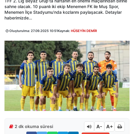
TFF 2. Lig Beyaz Grup’ta haftanın en önemli maçlarından birine
sahne olacak. 10 puanlı iki ekip Menemen FK ile Muş Spor,
Menemen İlçe Stadyumu’nda kozlarını paylaşacak. Detaylar
haberimizde…
Oluşturulma:
27.09.2025 10:51
Kaynak:
HÜSEYİN DEMİR
A-
A+
2 dk okuma süresi