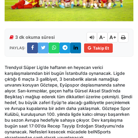
A-
A+
3 dk okuma süresi
PAYLAŞ:
Takip Et
Trendyol Süper Lig’de haftanın en heyecan verici
karşılaşmalarından biri bugün İstanbul’da oynanacak. Ligde
çıktığı 6 maçta 3 galibiyet, 3 beraberlik alarak namağlup
unvanını koruyan Göztepe, Eyüpspor deplasmanında sahne
alıyor. Sarı-kırmızılılar, geçen hafta Gürsel Aksel Stadı’nda
Beşiktaş’ı mağlup ederek tüm dikkatleri üzerine çekmişti. Şimdi
hedef, bu büyük zaferi Eyüp’te alacağı galibiyetle perçinlemek
ve Avrupa kupalarına bir adım daha yaklaşmak. Göztepe Spor
Kulübü, kuruluşunun 100. yılında ligde kalıcı olmayı başarırken
bu sezon Avrupa hedefiyle sahaya çıkıyor. Dev karşılaşma
bugün saat 17:00’da Recep Tayyip Erdoğan Stadyumu’nda
oynanacak. Nefesleri kesecek mücadele beINSports
ekranlarından canlı olarak yayınlanacak.