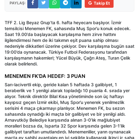
PAYLAŞ:
Takip Et
TFF 2. Lig Beyaz Grup’ta 6. hafta heyecanı başlıyor. İzmir
temsilcisi Menemen FK, sahasında Muş Spor’u konuk edecek.
Saat 19.00’da başlayacak karşılaşma hem zirve hattını
ilgilendirmesi hem de iki takımın eşit puana sahip olması
nedeniyle dikkatleri üzerine çekiyor. Dev karşılaşma bugün saat
19:00’da oynanacak. Türkiye Futbol Federasyonu tarafından
karşılaşmanın hakemleri; Yücel Büyük, Çağrı Ateş, Turan Çelik
olarak belirlendi.
MENEMEN FK’DA HEDEF: 3 PUAN
Sarı-lacivertli ekip, geride kalan 5 haftada 3 galibiyet, 1
beraberlik ve 1 yenilgi alarak topladığı 10 puanla 4. sırada yer
alıyor. Teknik direktör Bilal Kısa yönetiminde son üç haftayı
kayıpsız geçen İzmir ekibi, Muş Spor’u yenerek yenilmezlik
serisini 4 maça çıkarmayı planlıyor. Menemen FK, bu sezon
sahasında oynadığı iki maçta bir galibiyet ve bir yenilgi aldı.
Arnavutköy Belediye karşısında alınan 3-0’lık mağlubiyet
moralleri bozsa da, Isparta 32 Spor karşısında gelen 3-1’lik
galibiyet taraftarı umutlandırdı. Menemenliler, yarın oynanacak
maçta ev sahibi avantajını en iyi şekilde kullanarak ikinci iç saha