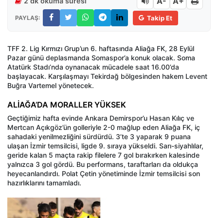
A-
A+
2 dk okuma süresi
PAYLAŞ:
Takip Et
TFF 2. Lig Kırmızı Grup’un 6. haftasında Aliağa FK, 28 Eylül
Pazar günü deplasmanda Somaspor’a konuk olacak. Soma
Atatürk Stadı’nda oynanacak mücadele saat 16.00’da
başlayacak. Karşılaşmayı Tekirdağ bölgesinden hakem Levent
Buğra Vartemel yönetecek.
ALİAĞA’DA MORALLER YÜKSEK
Geçtiğimiz hafta evinde Ankara Demirspor’u Hasan Kılıç ve
Mertcan Açıkgöz’ün golleriyle 2-0 mağlup eden Aliağa FK, iç
sahadaki yenilmezliğini sürdürdü. 3’te 3 yaparak 9 puana
ulaşan İzmir temsilcisi, ligde 9. sıraya yükseldi. Sarı-siyahlılar,
geride kalan 5 maçta rakip filelere 7 gol bırakırken kalesinde
yalnızca 3 gol gördü. Bu performans, taraftarları da oldukça
heyecanlandırdı. Polat Çetin yönetiminde İzmir temsilcisi son
hazırlıklarını tamamladı.