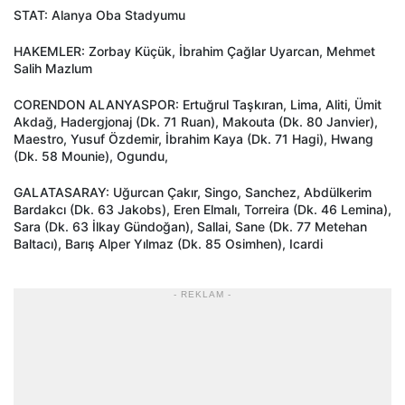
STAT: Alanya Oba Stadyumu
HAKEMLER: Zorbay Küçük, İbrahim Çağlar Uyarcan, Mehmet
Salih Mazlum
CORENDON ALANYASPOR: Ertuğrul Taşkıran, Lima, Aliti, Ümit
Akdağ, Hadergjonaj (Dk. 71 Ruan), Makouta (Dk. 80 Janvier),
Maestro, Yusuf Özdemir, İbrahim Kaya (Dk. 71 Hagi), Hwang
(Dk. 58 Mounie), Ogundu,
GALATASARAY: Uğurcan Çakır, Singo, Sanchez, Abdülkerim
Bardakcı (Dk. 63 Jakobs), Eren Elmalı, Torreira (Dk. 46 Lemina),
Sara (Dk. 63 İlkay Gündoğan), Sallai, Sane (Dk. 77 Metehan
Baltacı), Barış Alper Yılmaz (Dk. 85 Osimhen), Icardi
- REKLAM -