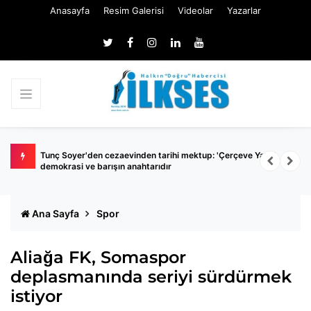
Anasayfa
Resim Galerisi
Videolar
Yazarlar
ız 144
Tunç Soyer'den cezaevinden tarihi mektup: 'Çerçeve Yasa'
B
demokrasi ve barışın anahtarıdır
Ana Sayfa
Spor
Aliağa FK, Somaspor
deplasmanında seriyi sürdürmek
istiyor