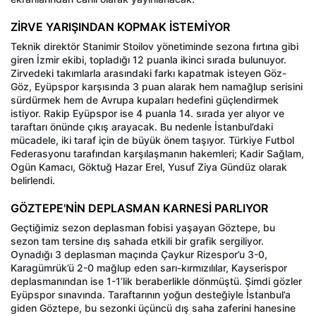
ZİRVE YARIŞINDAN KOPMAK İSTEMİYOR
Teknik direktör Stanimir Stoilov yönetiminde sezona fırtına gibi
giren İzmir ekibi, topladığı 12 puanla ikinci sırada bulunuyor.
Zirvedeki takımlarla arasındaki farkı kapatmak isteyen Göz-
Göz, Eyüpspor karşısında 3 puan alarak hem namağlup serisini
sürdürmek hem de Avrupa kupaları hedefini güçlendirmek
istiyor. Rakip Eyüpspor ise 4 puanla 14. sırada yer alıyor ve
taraftarı önünde çıkış arayacak. Bu nedenle İstanbul’daki
mücadele, iki taraf için de büyük önem taşıyor. Türkiye Futbol
Federasyonu tarafından karşılaşmanın hakemleri; Kadir Sağlam,
Ogün Kamacı, Göktuğ Hazar Erel, Yusuf Ziya Gündüz olarak
belirlendi.
GÖZTEPE'NİN DEPLASMAN KARNESİ PARLIYOR
Geçtiğimiz sezon deplasman fobisi yaşayan Göztepe, bu
sezon tam tersine dış sahada etkili bir grafik sergiliyor.
Oynadığı 3 deplasman maçında Çaykur Rizespor’u 3-0,
Karagümrük’ü 2-0 mağlup eden sarı-kırmızılılar, Kayserispor
deplasmanından ise 1-1’lik beraberlikle dönmüştü. Şimdi gözler
Eyüpspor sınavında. Taraftarının yoğun desteğiyle İstanbul’a
giden Göztepe, bu sezonki üçüncü dış saha zaferini hanesine