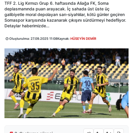
TFF 2. Lig Kırmızı Grup 6. haftasında Aliağa FK, Soma
deplasmanında puan arayacak. İç sahada üst üste üç
galibiyetle moral depolayan sarı-siyahlılar, kötü günler geçiren
Somaspor karşısında kazanarak çıkışını sürdürmeyi hedefliyor.
Detaylar haberimizde…
Oluşturulma:
27.09.2025 11:08
Kaynak:
HÜSEYİN DEMİR