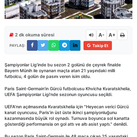
A-
A+
2 dk okuma süresi
PAYLAŞ:
Takip Et
Şampiyonlar Lig'inde bu sezon 2 golünü de çeyrek finalde
Bayern Münih ile oynanan maçta atan 21 yaşındaki milli
futbolcu, 4 golün de pasını veren isim oldu.
Paris Saint-Germain'in Gürcü futbolcusu Khvicha Kvaratskhelia,
UEFA Şampiyonlar Ligi'nde sezonun oyuncusu seçildi.
UEFA'nın açılmasında Kvaratskhelia için "Heyecan verici Gürcü
kanat oyuncusu, Paris'in üst üste ikinci şampiyonluğunu
kazanmasında büyük rol oynadı. Turnuva boyunca sol kanatta
gösterdiği performansla on gol attı ve altı asist yaptı." denildi.
Bu sezon Paris Saint-Germain ile 48 maça çıkan 25 yaşındaki