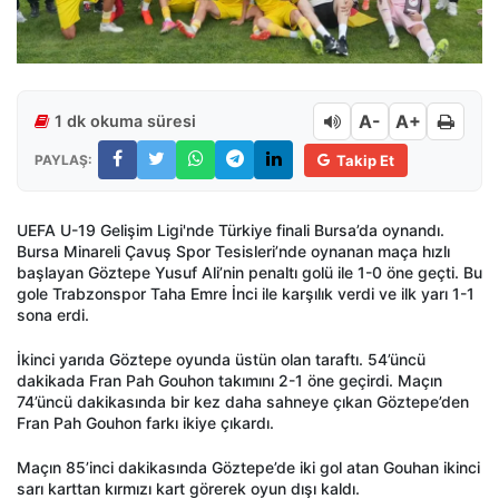
A-
A+
1 dk okuma süresi
PAYLAŞ:
Takip Et
UEFA U-19 Gelişim Ligi'nde Türkiye finali Bursa’da oynandı.
Bursa Minareli Çavuş Spor Tesisleri’nde oynanan maça hızlı
başlayan Göztepe Yusuf Ali’nin penaltı golü ile 1-0 öne geçti. Bu
gole Trabzonspor Taha Emre İnci ile karşılık verdi ve ilk yarı 1-1
sona erdi.
İkinci yarıda Göztepe oyunda üstün olan taraftı. 54’üncü
dakikada Fran Pah Gouhon takımını 2-1 öne geçirdi. Maçın
74’üncü dakikasında bir kez daha sahneye çıkan Göztepe’den
Fran Pah Gouhon farkı ikiye çıkardı.
Maçın 85’inci dakikasında Göztepe’de iki gol atan Gouhan ikinci
sarı karttan kırmızı kart görerek oyun dışı kaldı.