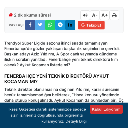
A-
A+
2 dk okuma süresi
PAYLAŞ:
Takip Et
Trendyol Süper Lig’de sezonu ikinci sırada tamamlayan
Fenerbahçe’de gözler yaklaşan başkanlık seçimlerine çevrildi.
Başkan adayı Aziz Yıldırım, A Spor canlı yayınında gündeme
ilişkin soruları yanıtladı. Fenerbahçe yeni teknik direktörü kim
olacak? Aykut Kocaman listede mi?
FENERBAHÇE YENİ TEKNİK DİREKTÖRÜ AYKUT
KOCAMAN MI?
Teknik direktör planlamasına değinen Yıldırım, karar sürecinin
henüz tamamlanmadığını belirterek, “Hoca konusu yönetimde
daha oturup konuşulmadı. Aykut Kocaman da bunlardan biri. Üç
yabancı ile görüşmeler yapılıyor” ifadelerini kullandı. Aziz Yıldırı
İlkses Gazetesi olarak sistemimizde sadece
Kabul Ediyorum
şu ifadeleri kullandı;
sizin izinleriniz doğrultusunda bilgilerinizi
"Hoca konusu yönetimde daha oturup konuşulmadı. Aykut
kullanıyoruz.
Detaylı Bilgi
Kocaman da bunlardan biri. Üç yabancı ile görüşmeler yapılıyor.
Aykut Kocaman illa bizim hocamız olacak diye bir şey yok ama