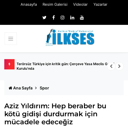
Anasayfa
Resim Galerisi
Videolar
Yazarlar
a
Terörsüz Türkiye için kritik gün: Çerçeve Yasa Meclis Genel
E
Kurulu'nda
Ana Sayfa
Spor
Aziz Yıldırım: Hep beraber bu
kötü gidişi durdurmak için
mücadele edeceğiz