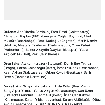
Defans:
Abdülkerim Bardakcı, Eren Elmalı (Galatasaray),
Ahmetcan Kaplan (NEC Nijmegen), Çağlar Söyüncü, Mert
Müldür (Fenerbahçe), Ferdi Kadıoğlu (Brighton), Merih Demiral
(Al-Ahli), Mustafa Eskihellaç (Trabzonspor), Ozan Kabak
(Hoffenheim), Samet Akaydin (Çaykur Rizespor), Yusuf
Akçiçek (Al-Hilal), Zeki Çelik (Roma)
Orta Saha:
Atakan Karazor (Stuttgart), Demir Ege Tıknaz
(Braga), Hakan Çalhanoğlu (Inter), İsmail Yüksek (Fenerbahçe),
Kaan Ayhan (Galatasaray), Orkun Kökçü (Beşiktaş), Salih
Özcan (Borussia Dortmund)
Forvet:
Aral Şimşir (Midtjylland), Arda Güler (Real Madrid),
Barış Alper Yılmaz, Yunus Akgün (Galatasaray), Can Uzun
(Eintracht Frankfurt), Deniz Gül (Porto), İrfan Can Kahveci
(Kasımpaşa), Kenan Yıldız (Juventus), Kerem Aktürkoğlu, Oğuz
Aydın (Fenerbahçe), Yusuf Sarı (RAMS Başakşehir)