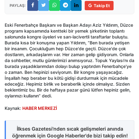
PAYLAŞ:
Takip Et
Eski Fenerbahçe Başkanı ve Başkan Adayı Aziz Yıldırım, Düzce
programı kapsamında kentteki bir yemek şirketinin toplantı
salonunda kongre üyeleri ve sarı-lacivertli taraftarlar buluştu.
Burada kısa bir konuşma yapan Yıldırım, “Ben burada yetişen
bir insanım. Çocukluğum hep Düzce'de geçti. Düzce'de çok
dostlarım, arkadaşlarım var. Her zaman gelip gidiyorum. Onlarla
da sohbetler, mutlu günlerimizi anımsıyoruz. Topuk Yaylası'nı da
burada yaşadıklarımdan dolayı bulup yaptırdım Fenerbahçe'ye
o zaman. Ben hepinizi seviyorum. Bir kongre yaşayacağız.
İnşallah hep beraber bu kötü gidişi durdurmak için mücadele
edeceğiz. Hepimiz birlik ve beraberlik içinde olmalıyız. Sizden
beklentimiz bu. Bir de haftaya pazar günü lütfen hepiniz gelin,
oylarınızı kullanın” dedi.
Kaynak:
HABER MERKEZİ
İlkses Gazetesi'nden sıcak gelişmeleri anında
öğrenmek için Google Haberler'de bizi takip edin!