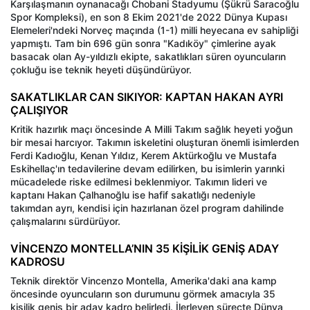
Karşılaşmanın oynanacağı Chobani Stadyumu (Şükrü Saracoğlu
Spor Kompleksi), en son 8 Ekim 2021'de 2022 Dünya Kupası
Elemeleri'ndeki Norveç maçında (1-1) milli heyecana ev sahipliği
yapmıştı. Tam bin 696 gün sonra "Kadıköy" çimlerine ayak
basacak olan Ay-yıldızlı ekipte, sakatlıkları süren oyuncuların
çokluğu ise teknik heyeti düşündürüyor.
SAKATLIKLAR CAN SIKIYOR: KAPTAN HAKAN AYRI
ÇALIŞIYOR
Kritik hazırlık maçı öncesinde A Milli Takım sağlık heyeti yoğun
bir mesai harcıyor. Takımın iskeletini oluşturan önemli isimlerden
Ferdi Kadıoğlu, Kenan Yıldız, Kerem Aktürkoğlu ve Mustafa
Eskihellaç'ın tedavilerine devam edilirken, bu isimlerin yarınki
mücadelede riske edilmesi beklenmiyor. Takımın lideri ve
kaptanı Hakan Çalhanoğlu ise hafif sakatlığı nedeniyle
takımdan ayrı, kendisi için hazırlanan özel program dahilinde
çalışmalarını sürdürüyor.
VİNCENZO MONTELLA’NIN 35 KİŞİLİK GENİŞ ADAY
KADROSU
Teknik direktör Vincenzo Montella, Amerika'daki ana kamp
öncesinde oyuncuların son durumunu görmek amacıyla 35
kişilik geniş bir aday kadro belirledi. İlerleyen süreçte Dünya