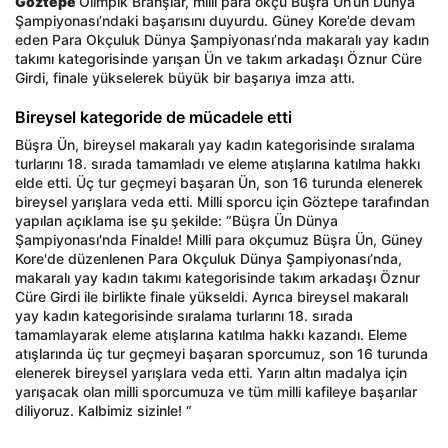
Göztepe
Olimpik Branşlar, milli para okçu Büşra Ün’ün Dünya
Şampiyonası’ndaki başarısını duyurdu. Güney Kore’de devam
eden Para Okçuluk Dünya Şampiyonası’nda makaralı yay kadın
takımı kategorisinde yarışan Ün ve takım arkadaşı Öznur Cüre
Girdi, finale yükselerek büyük bir başarıya imza attı.
Bireysel kategoride de mücadele etti
Büşra Ün, bireysel makaralı yay kadın kategorisinde sıralama
turlarını 18. sırada tamamladı ve eleme atışlarına katılma hakkı
elde etti. Üç tur geçmeyi başaran Ün, son 16 turunda elenerek
bireysel yarışlara veda etti. Milli sporcu için Göztepe tarafından
yapılan açıklama ise şu şekilde: “Büşra Ün Dünya
Şampiyonası'nda Finalde! Milli para okçumuz Büşra Ün, Güney
Kore'de düzenlenen Para Okçuluk Dünya Şampiyonası’nda,
makaralı yay kadın takımı kategorisinde takım arkadaşı Öznur
Cüre Girdi ile birlikte finale yükseldi. Ayrıca bireysel makaralı
yay kadın kategorisinde sıralama turlarını 18. sırada
tamamlayarak eleme atışlarına katılma hakkı kazandı. Eleme
atışlarında üç tur geçmeyi başaran sporcumuz, son 16 turunda
elenerek bireysel yarışlara veda etti. Yarın altın madalya için
yarışacak olan milli sporcumuza ve tüm milli kafileye başarılar
diliyoruz. Kalbimiz sizinle! “