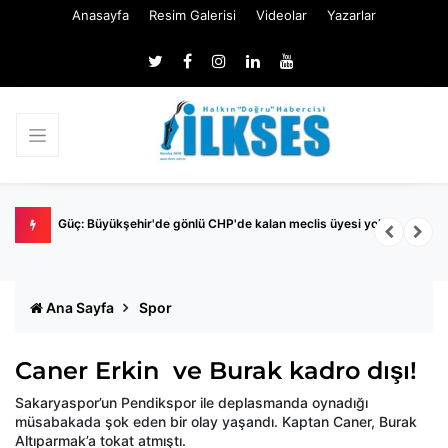
Anasayfa
Resim Galerisi
Videolar
Yazarlar
k
Pazar günü YÖKDİL/2 adayları ter dökecek
B
S
Ana Sayfa
Spor
Caner Erkin ve Burak kadro dışı!
Sakaryaspor’un Pendikspor ile deplasmanda oynadığı
müsabakada şok eden bir olay yaşandı. Kaptan Caner, Burak
Altıparmak’a tokat atmıştı.