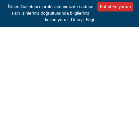
İlkses Gazetesi olarak sistemimizde sadece
Kabul Ediyorum
sizin izinleriniz doğrultusunda bilgilerinizi
kullanıyoruz.
Detaylı Bilgi
#GÖZTEPE
Kaynak:
BERKAY ERDEN
İlkses Gazetesi'nden sıcak gelişmeleri anında
öğrenmek için Google Haberler'de bizi takip edin!
Google News'te Abone Ol