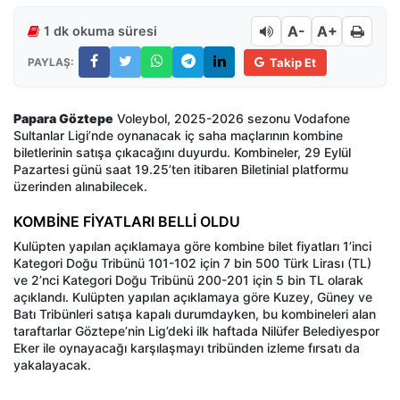
A-
A+
1 dk okuma süresi
PAYLAŞ:
Takip Et
Papara Göztepe
Voleybol, 2025-2026 sezonu Vodafone
Sultanlar Ligi’nde oynanacak iç saha maçlarının kombine
biletlerinin satışa çıkacağını duyurdu. Kombineler, 29 Eylül
Pazartesi günü saat 19.25’ten itibaren Biletinial platformu
üzerinden alınabilecek.
KOMBİNE FİYATLARI BELLİ OLDU
Kulüpten yapılan açıklamaya göre kombine bilet fiyatları 1’inci
Kategori Doğu Tribünü 101-102 için 7 bin 500 Türk Lirası (TL)
ve 2’nci Kategori Doğu Tribünü 200-201 için 5 bin TL olarak
açıklandı. Kulüpten yapılan açıklamaya göre Kuzey, Güney ve
Batı Tribünleri satışa kapalı durumdayken, bu kombineleri alan
taraftarlar Göztepe’nin Lig’deki ilk haftada Nilüfer Belediyespor
Eker ile oynayacağı karşılaşmayı tribünden izleme fırsatı da
yakalayacak.