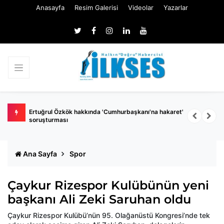
Anasayfa
Resim Galerisi
Videolar
Yazarlar
 belli
Ertuğrul Özkök hakkında 'Cumhurbaşkanı'na hakaret'
Ç
soruşturması
k
Ana Sayfa
Spor
Çaykur Rizespor Kulübünün yeni
başkanı Ali Zeki Saruhan oldu
Çaykur Rizespor Kulübü’nün 95. Olağanüstü Kongresi’nde tek