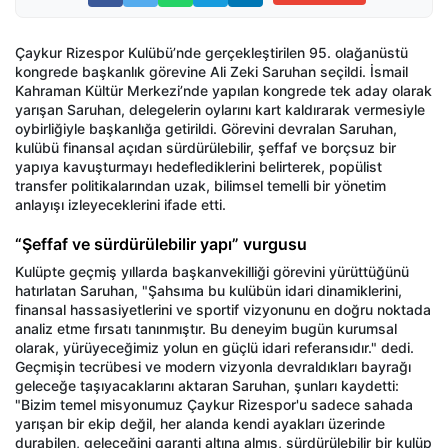
Çaykur Rizespor Kulübü’nde gerçekleştirilen 95. olağanüstü
kongrede başkanlık görevine Ali Zeki Saruhan seçildi. İsmail
Kahraman Kültür Merkezi’nde yapılan kongrede tek aday olarak
yarışan Saruhan, delegelerin oylarını kart kaldırarak vermesiyle
oybirliğiyle başkanlığa getirildi. Görevini devralan Saruhan,
kulübü finansal açıdan sürdürülebilir, şeffaf ve borçsuz bir
yapıya kavuşturmayı hedeflediklerini belirterek, popülist
transfer politikalarından uzak, bilimsel temelli bir yönetim
anlayışı izleyeceklerini ifade etti.
“Şeffaf ve sürdürülebilir yapı” vurgusu
Kulüpte geçmiş yıllarda başkanvekilliği görevini yürüttüğünü
hatırlatan Saruhan, "Şahsıma bu kulübün idari dinamiklerini,
finansal hassasiyetlerini ve sportif vizyonunu en doğru noktada
analiz etme fırsatı tanınmıştır. Bu deneyim bugün kurumsal
olarak, yürüyeceğimiz yolun en güçlü idari referansıdır." dedi.
Geçmişin tecrübesi ve modern vizyonla devraldıkları bayrağı
geleceğe taşıyacaklarını aktaran Saruhan, şunları kaydetti:
"Bizim temel misyonumuz Çaykur Rizespor'u sadece sahada
yarışan bir ekip değil, her alanda kendi ayakları üzerinde
durabilen, geleceğini garanti altına almış, sürdürülebilir bir kulüp