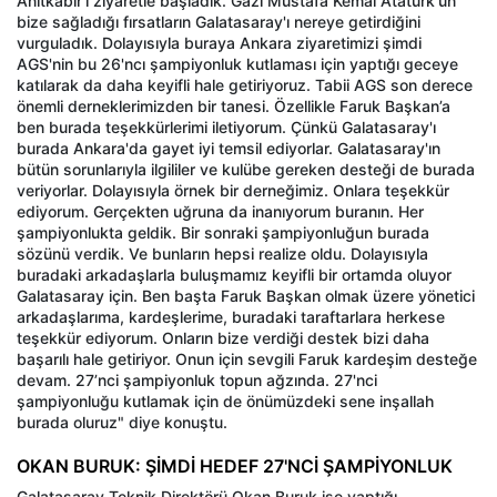
Anıtkabir'i ziyaretle başladık. Gazi Mustafa Kemal Atatürk'ün
bize sağladığı fırsatların Galatasaray'ı nereye getirdiğini
vurguladık. Dolayısıyla buraya Ankara ziyaretimizi şimdi
AGS'nin bu 26'ncı şampiyonluk kutlaması için yaptığı geceye
katılarak da daha keyifli hale getiriyoruz. Tabii AGS son derece
önemli derneklerimizden bir tanesi. Özellikle Faruk Başkan’a
ben burada teşekkürlerimi iletiyorum. Çünkü Galatasaray'ı
burada Ankara'da gayet iyi temsil ediyorlar. Galatasaray'ın
bütün sorunlarıyla ilgililer ve kulübe gereken desteği de burada
veriyorlar. Dolayısıyla örnek bir derneğimiz. Onlara teşekkür
ediyorum. Gerçekten uğruna da inanıyorum buranın. Her
şampiyonlukta geldik. Bir sonraki şampiyonluğun burada
sözünü verdik. Ve bunların hepsi realize oldu. Dolayısıyla
buradaki arkadaşlarla buluşmamız keyifli bir ortamda oluyor
Galatasaray için. Ben başta Faruk Başkan olmak üzere yönetici
arkadaşlarıma, kardeşlerime, buradaki taraftarlara herkese
teşekkür ediyorum. Onların bize verdiği destek bizi daha
başarılı hale getiriyor. Onun için sevgili Faruk kardeşim desteğe
devam. 27’nci şampiyonluk topun ağzında. 27'nci
şampiyonluğu kutlamak için de önümüzdeki sene inşallah
burada oluruz" diye konuştu.
OKAN BURUK: ŞİMDİ HEDEF 27'NCİ ŞAMPİYONLUK
Galatasaray Teknik Direktörü Okan Buruk ise yaptığı