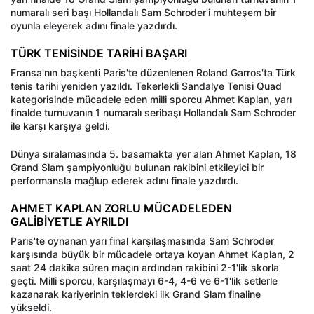
numaralı seri başı Hollandalı Sam Schroder'i muhteşem bir
oyunla eleyerek adını finale yazdırdı.
TÜRK TENİSİNDE TARİHİ BAŞARI
Fransa'nın başkenti Paris'te düzenlenen Roland Garros'ta Türk
tenis tarihi yeniden yazıldı. Tekerlekli Sandalye Tenisi Quad
kategorisinde mücadele eden milli sporcu Ahmet Kaplan, yarı
finalde turnuvanın 1 numaralı seribaşı Hollandalı Sam Schroder
ile karşı karşıya geldi.
Dünya sıralamasında 5. basamakta yer alan Ahmet Kaplan, 18
Grand Slam şampiyonluğu bulunan rakibini etkileyici bir
performansla mağlup ederek adını finale yazdırdı.
AHMET KAPLAN ZORLU MÜCADELEDEN
GALİBİYETLE AYRILDI
Paris'te oynanan yarı final karşılaşmasında Sam Schroder
karşısında büyük bir mücadele ortaya koyan Ahmet Kaplan, 2
saat 24 dakika süren maçın ardından rakibini 2-1'lik skorla
geçti. Milli sporcu, karşılaşmayı 6-4, 4-6 ve 6-1'lik setlerle
kazanarak kariyerinin teklerdeki ilk Grand Slam finaline
yükseldi.