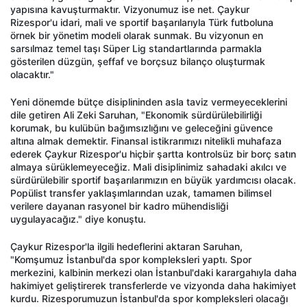
yapısına kavuşturmaktır. Vizyonumuz ise net. Çaykur
Rizespor'u idari, mali ve sportif başarılarıyla Türk futboluna
örnek bir yönetim modeli olarak sunmak. Bu vizyonun en
sarsılmaz temel taşı Süper Lig standartlarında parmakla
gösterilen düzgün, şeffaf ve borçsuz bilanço oluşturmak
olacaktır."
Yeni dönemde bütçe disiplininden asla taviz vermeyeceklerini
dile getiren Ali Zeki Saruhan, "Ekonomik sürdürülebilirliği
korumak, bu kulübün bağımsızlığını ve geleceğini güvence
altına almak demektir. Finansal istikrarımızı nitelikli muhafaza
ederek Çaykur Rizespor'u hiçbir şartta kontrolsüz bir borç satın
almaya sürüklemeyeceğiz. Mali disiplinimiz sahadaki akılcı ve
sürdürülebilir sportif başarılarımızın en büyük yardımcısı olacak.
Popülist transfer yaklaşımlarından uzak, tamamen bilimsel
verilere dayanan rasyonel bir kadro mühendisliği
uygulayacağız." diye konuştu.
Çaykur Rizespor'la ilgili hedeflerini aktaran Saruhan,
"Komşumuz İstanbul'da spor kompleksleri yaptı. Spor
merkezini, kalbinin merkezi olan İstanbul'daki karargahıyla daha
hakimiyet geliştirerek transferlerde ve vizyonda daha hakimiyet
kurdu. Rizesporumuzun İstanbul'da spor kompleksleri olacağı