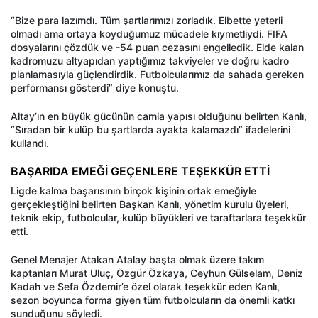
“Bize para lazımdı. Tüm şartlarımızı zorladık. Elbette yeterli
olmadı ama ortaya koyduğumuz mücadele kıymetliydi. FIFA
dosyalarını çözdük ve -54 puan cezasını engelledik. Elde kalan
kadromuzu altyapıdan yaptığımız takviyeler ve doğru kadro
planlamasıyla güçlendirdik. Futbolcularımız da sahada gereken
performansı gösterdi” diye konuştu.
Altay’ın en büyük gücünün camia yapısı olduğunu belirten Kanlı,
“Sıradan bir kulüp bu şartlarda ayakta kalamazdı” ifadelerini
kullandı.
BAŞARIDA EMEĞİ GEÇENLERE TEŞEKKÜR ETTİ
Ligde kalma başarısının birçok kişinin ortak emeğiyle
gerçekleştiğini belirten Başkan Kanlı, yönetim kurulu üyeleri,
teknik ekip, futbolcular, kulüp büyükleri ve taraftarlara teşekkür
etti.
Genel Menajer Atakan Atalay başta olmak üzere takım
kaptanları Murat Uluç, Özgür Özkaya, Ceyhun Gülselam, Deniz
Kadah ve Sefa Özdemir’e özel olarak teşekkür eden Kanlı,
sezon boyunca forma giyen tüm futbolcuların da önemli katkı
sunduğunu söyledi.