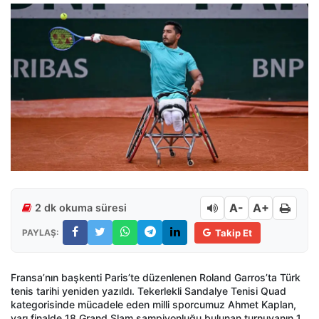
A-
A+
2 dk okuma süresi
PAYLAŞ:
Takip Et
Fransa’nın başkenti Paris’te düzenlenen Roland Garros’ta Türk
tenis tarihi yeniden yazıldı. Tekerlekli Sandalye Tenisi Quad
kategorisinde mücadele eden milli sporcumuz Ahmet Kaplan,
yarı finalde 18 Grand Slam şampiyonluğu bulunan turnuvanın 1