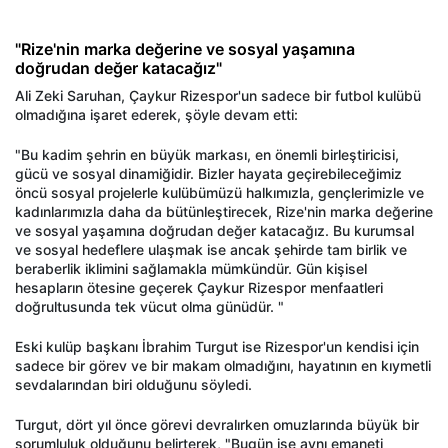
"Rize'nin marka değerine ve sosyal yaşamına
doğrudan değer katacağız"
Ali Zeki Saruhan, Çaykur Rizespor'un sadece bir futbol kulübü
olmadığına işaret ederek, şöyle devam etti:
"Bu kadim şehrin en büyük markası, en önemli birleştiricisi,
gücü ve sosyal dinamiğidir. Bizler hayata geçirebileceğimiz
öncü sosyal projelerle kulübümüzü halkımızla, gençlerimizle ve
kadınlarımızla daha da bütünleştirecek, Rize'nin marka değerine
ve sosyal yaşamına doğrudan değer katacağız. Bu kurumsal
ve sosyal hedeflere ulaşmak ise ancak şehirde tam birlik ve
beraberlik iklimini sağlamakla mümkündür. Gün kişisel
hesapların ötesine geçerek Çaykur Rizespor menfaatleri
doğrultusunda tek vücut olma günüdür. "
Eski kulüp başkanı İbrahim Turgut ise Rizespor'un kendisi için
sadece bir görev ve bir makam olmadığını, hayatının en kıymetli
sevdalarından biri olduğunu söyledi.
Turgut, dört yıl önce görevi devralırken omuzlarında büyük bir
sorumluluk olduğunu belirterek, "Bugün ise aynı emaneti