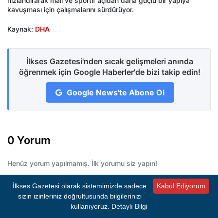
hızlandırarak mali ve sportif açıdan daha güçlü bir yapıya
kavuşması için çalışmalarını sürdürüyor.
Kaynak:
DHA
İlkses Gazetesi'nden sıcak gelişmeleri anında
öğrenmek için Google Haberler'de bizi takip edin!
Google News'te Abone Ol
0 Yorum
Henüz yorum yapılmamış. İlk yorumu siz yapın!
İlkses Gazetesi olarak sistemimizde sadece
Kabul Ediyorum
sizin izinleriniz doğrultusunda bilgilerinizi
Bir Yorum Bırakın
kullanıyoruz.
Detaylı Bilgi
E-posta adresiniz yayımlanmayacaktır.
Gerekli