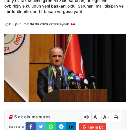
aday olarak seçime giren Ali Zeki Saruhan, delegelerin
oybirliğiyle kulübün yeni başkanı oldu. Saruhan, mali disiplin ve
sürdürülebilir sportif başarı vurgusu yaptı
Oluşturulma:
04.06.2026 22:00
Kaynak:
AA
A-
A+
5 dk okuma süresi
PAYLAŞ:
Takip Et