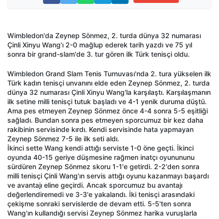
Wimbledon'da Zeynep Sönmez, 2. turda dünya 32 numarası
Çinli Xinyu Wang'ı 2-0 mağlup ederek tarih yazdı ve 75 yıl
sonra bir grand-slam'de 3. tur gören ilk Türk tenisçi oldu.
Wimbledon Grand Slam Tenis Turnuvası'nda 2. tura yükselen ilk
Türk kadın tenisçi unvanını elde eden Zeynep Sönmez, 2. turda
dünya 32 numarası Çinli Xinyu Wang'la karşılaştı. Karşılaşmanın
ilk setine milli tenisçi tutuk başladı ve 4-1 yenik duruma düştü.
Ama pes etmeyen Zeynep Sönmez önce 4-4 sonra 5-5 eşitliği
sağladı. Bundan sonra pes etmeyen sporcumuz bir kez daha
rakibinin servisinde kırdı. Kendi servisinde hata yapmayan
Zeynep Sönmez 7-5 ile ilk seti aldı.
İkinci sette Wang kendi attığı serviste 1-0 öne geçti. İkinci
oyunda 40-15 geriye düşmesine rağmen inatçı oyunununu
sürdüren Zeynep Sönmez skoru 1-1'e getirdi. 2-2'den sonra
milli tenisçi Çinli Wang'ın servis attığı oyunu kazanmayı başardı
ve avantajı eline geçirdi. Ancak sporcumuz bu avantajı
değerlendiremedi ve 3-3'e yakalandı. İki tenisçi arasındaki
çekişme sonraki servislerde de devam etti. 5-5'ten sonra
Wang'ın kullandığı servisi Zeynep Sönmez harika vuruşlarla