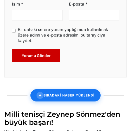
İsim
*
E-posta
*
Bir dahaki sefere yorum yaptığımda kullanılmak
üzere adımı ve e-posta adresimi bu tarayıcıya
kaydet.
Yorumu Gönder
SIRADAKİ HABER YÜKLENDİ
Milli tenisçi Zeynep Sönmez'den
büyük başarı!