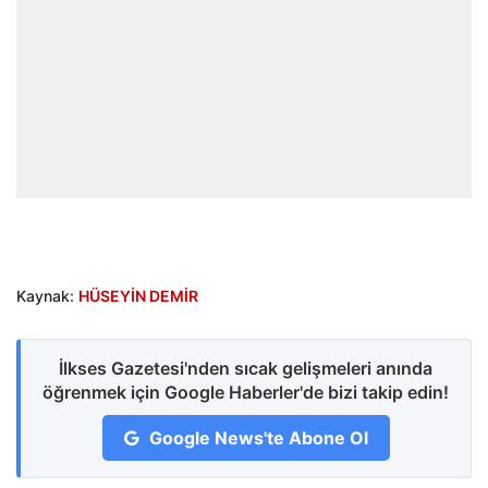
Kaynak:
HÜSEYİN DEMİR
İlkses Gazetesi'nden sıcak gelişmeleri anında
öğrenmek için Google Haberler'de bizi takip edin!
Google News'te Abone Ol