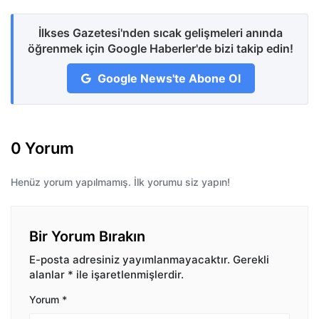
İlkses Gazetesi'nden sıcak gelişmeleri anında
öğrenmek için Google Haberler'de bizi takip edin!
Google News'te Abone Ol
0 Yorum
Henüz yorum yapılmamış. İlk yorumu siz yapın!
Bir Yorum Bırakın
E-posta adresiniz yayımlanmayacaktır.
Gerekli
alanlar
*
ile işaretlenmişlerdir.
Yorum
*