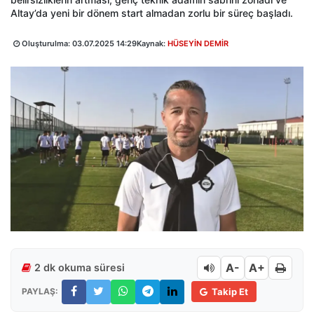
Altay’da yeni bir dönem start almadan zorlu bir süreç başladı.
Oluşturulma:
03.07.2025 14:29
Kaynak:
HÜSEYİN DEMİR
A-
A+
2 dk okuma süresi
PAYLAŞ:
Takip Et