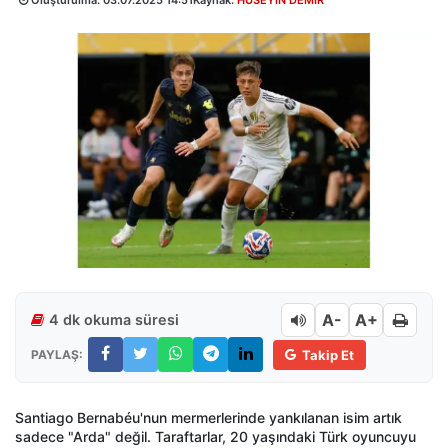
Oluşturulma:
03.07.2025 14:51
Kaynak:
HÜSEYİN DEMİR
A-
A+
4 dk okuma süresi
PAYLAŞ:
Takip Et
Santiago Bernabéu'nun mermerlerinde yankılanan isim artık
sadece "Arda" değil. Taraftarlar, 20 yaşındaki Türk oyuncuyu