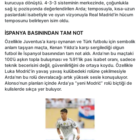
kurucuya dönüştü. 4-3-3 sisteminin merkezinde, çoğunlukla
sağ iç pozisyonda değerlendirilen Arda; temposuyla, kısa-uzun
paslardaki isabetiyle ve oyun vizyonuyla Real Madrid’in hücum
temposunu belirleyen isim oldu.
İSPANYA BASININDAN TAM NOT
Özellikle Juventus’a karşı oynanan ve Türk futbolu için sembolik
anlam taşıyan maçta, Kenan Yıldız’a karşı sergilediği olgun
futbol ile İspanyol basınından tam not aldı. Arda’nın bu maçtaki
100’ü aşkın topla buluşması ve %91’lik pas isabet oranı, sadece
teknik becerisini değil, güvenilirliğini de ortaya koydu. Özellikle
Luka Modrić’in yavaş yavaş kulübedeki rolüne çekilmesiyle
Arda’nın bu rolü devralacağı artık yüksek sesle konuşuluyor.
Alonso’nun planları içinde Arda’ya “yeni Modrić” rolü biçtiği de
kulislerde sıkça yer buluyor.