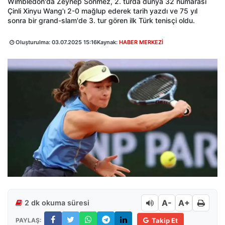
Wimbledon'da Zeynep Sönmez, 2. turda dünya 32 numarası
Çinli Xinyu Wang'ı 2-0 mağlup ederek tarih yazdı ve 75 yıl
sonra bir grand-slam'de 3. tur gören ilk Türk tenisçi oldu.
Oluşturulma:
03.07.2025 15:16
Kaynak:
HABER MERKEZİ
A-
A+
2 dk okuma süresi
PAYLAŞ:
Takip Et