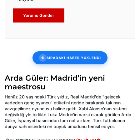
Yorumu Gönder
SIRADAKİ HABER YÜKLENDİ
Arda Güler: Madrid’in yeni
maestrosu
Henüz 20 yaşındaki Türk yıldız, Real Madrid'de "gelecek
vadeden genç oyuncu" etiketini geride bırakarak takımın
vazgeçilmez oyuncusu haline geldi. Xabi Alonso'nun sistem
değişikliğiyle birlikte Luka Modrić'in varisi olarak görülen Arda
Güler, İspanyol basınından tam not alırken, Türk futbolunun
dünya sahnesindeki en büyük umudunu temsil ediyor.