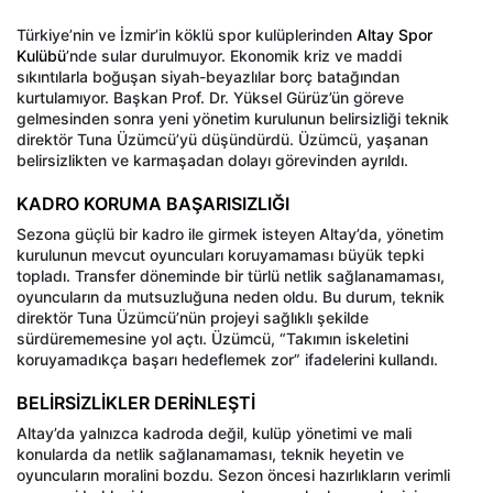
Türkiye’nin ve İzmir’in köklü spor kulüplerinden
Altay Spor
Kulübü
’nde sular durulmuyor. Ekonomik kriz ve maddi
sıkıntılarla boğuşan siyah-beyazlılar borç batağından
kurtulamıyor. Başkan Prof. Dr. Yüksel Gürüz’ün göreve
gelmesinden sonra yeni yönetim kurulunun belirsizliği teknik
direktör Tuna Üzümcü’yü düşündürdü. Üzümcü, yaşanan
belirsizlikten ve karmaşadan dolayı görevinden ayrıldı.
KADRO KORUMA BAŞARISIZLIĞI
Sezona güçlü bir kadro ile girmek isteyen Altay’da, yönetim
kurulunun mevcut oyuncuları koruyamaması büyük tepki
topladı. Transfer döneminde bir türlü netlik sağlanamaması,
oyuncuların da mutsuzluğuna neden oldu. Bu durum, teknik
direktör Tuna Üzümcü’nün projeyi sağlıklı şekilde
sürdürememesine yol açtı. Üzümcü, “Takımın iskeletini
koruyamadıkça başarı hedeflemek zor” ifadelerini kullandı.
BELİRSİZLİKLER DERİNLEŞTİ
Altay’da yalnızca kadroda değil, kulüp yönetimi ve mali
konularda da netlik sağlanamaması, teknik heyetin ve
oyuncuların moralini bozdu. Sezon öncesi hazırlıkların verimli