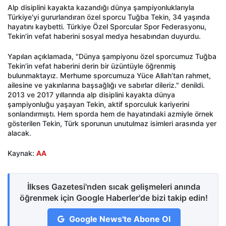
Alp disiplini kayakta kazandığı dünya şampiyonluklarıyla
Türkiye'yi gururlandıran özel sporcu Tuğba Tekin, 34 yaşında
hayatını kaybetti. Türkiye Özel Sporcular Spor Federasyonu,
Tekin’in vefat haberini sosyal medya hesabından duyurdu.
Yapılan açıklamada, "Dünya şampiyonu özel sporcumuz Tuğba
Tekin’in vefat haberini derin bir üzüntüyle öğrenmiş
bulunmaktayız. Merhume sporcumuza Yüce Allah’tan rahmet,
ailesine ve yakınlarına başsağlığı ve sabırlar dileriz." denildi.
2013 ve 2017 yıllarında alp disiplini kayakta dünya
şampiyonluğu yaşayan Tekin, aktif sporculuk kariyerini
sonlandırmıştı. Hem sporda hem de hayatındaki azmiyle örnek
gösterilen Tekin, Türk sporunun unutulmaz isimleri arasında yer
alacak.
Kaynak:
AA
İlkses Gazetesi'nden sıcak gelişmeleri anında
öğrenmek için Google Haberler'de bizi takip edin!
Google News'te Abone Ol