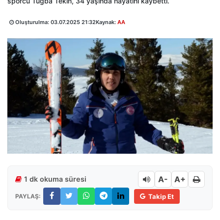
sporcu Tuğba Tekin, 34 yaşında hayatını kaybetti.
Oluşturulma:
03.07.2025 21:32
Kaynak:
AA
A-
A+
1 dk okuma süresi
PAYLAŞ:
Takip Et