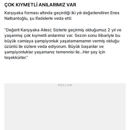
ÇOK KIYMETLİ ANILARIMIZ VAR
Karşıyaka forması altında geçirdiği iki yılı değerlendiren Enes
Nalbantoğlu, şu ifadelerle veda etti:
“Değerli Karşıyaka Ailesi; Sizlerle geçirmiş olduğumuz 2 yıl ve
yaşanmış çok kıymetli anılarımız var. Sezon sonu itibariyle bu
büyük camiaya şampiyonluk yaşatamamamın vermiş olduğu
üzüntü ile sizlere veda ediyorum. Büyük başarılar ve
şampiyonluklar yaşamanız temennisi ile…Her şey için
teşekkürler.”
- REKLAM -