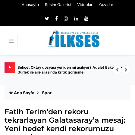
Anasayfa
Resim Galerisi
Videolar
Yazarlar
dalgıç
Behçet Oktay dosyası yeniden mi açılıyor? Adalet Bakanı Akın
A
Gürlek ile aile arasında kritik görüşme!
A
Ana Sayfa
Spor
Fatih Terim’den rekoru
tekrarlayan Galatasaray’a mesaj:
Yeni hedef kendi rekorumuzu