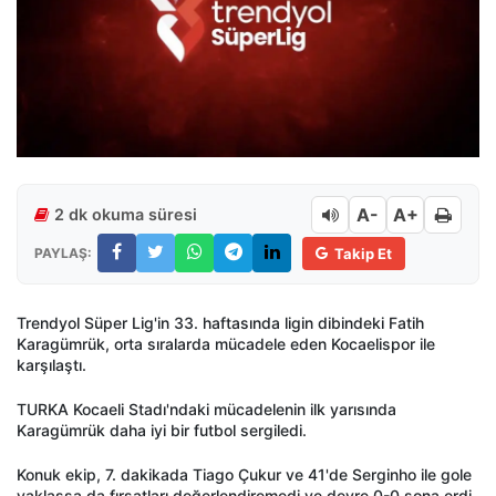
A-
A+
2 dk okuma süresi
PAYLAŞ:
Takip Et
Trendyol Süper Lig'in 33. haftasında ligin dibindeki Fatih
Karagümrük, orta sıralarda mücadele eden Kocaelispor ile
karşılaştı.
TURKA Kocaeli Stadı'ndaki mücadelenin ilk yarısında
Karagümrük daha iyi bir futbol sergiledi.
Konuk ekip, 7. dakikada Tiago Çukur ve 41'de Serginho ile gole
yaklaşsa da fırsatları değerlendiremedi ve devre 0-0 sona erdi.