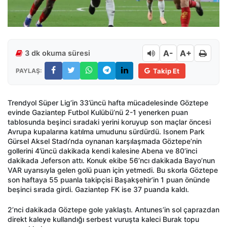
A-
A+
3 dk okuma süresi
PAYLAŞ:
Takip Et
Trendyol Süper Lig’in 33’üncü hafta mücadelesinde Göztepe
evinde Gaziantep Futbol Kulübü’nü 2-1 yenerken puan
tablosunda beşinci sıradaki yerini koruyup son maçlar öncesi
Avrupa kupalarına katılma umudunu sürdürdü. Isonem Park
Gürsel Aksel Stadı’nda oynanan karşılaşmada Göztepe’nin
gollerini 4’üncü dakikada kendi kalesine Abena ve 80’inci
dakikada Jeferson attı. Konuk ekibe 56’ncı dakikada Bayo’nun
VAR uyarısıyla gelen golü puan için yetmedi. Bu skorla Göztepe
son haftaya 55 puanla takipçisi Başakşehir’in 1 puan önünde
beşinci sırada girdi. Gaziantep FK ise 37 puanda kaldı.
2’nci dakikada Göztepe gole yaklaştı. Antunes’in sol çaprazdan
direkt kaleye kullandığı serbest vuruşta kaleci Burak topu