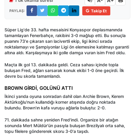
A-
A+
1 dk okuma süresi
PAYLAŞ:
Takip Et
Süper Lig'de 33. hafta mesaisini Konyaspor deplasmanında
tamamlayan Fenerbahçe, rakibini 3-0 mağlup etti. Bu sonuçla
puanını 73'e çıkaran sarı lacivertli ekip, ligi ikinci sırada
noktalamayı ve Şampiyonlar Ligi ön elemesine katılmayı garanti
altına aldı. Karşılaşmaya iki golle damga vuran isim Fred oldu.
Maçta ilk gol 13. dakikada geldi. Ceza sahası içinde topla
buluşan Fred, ağları sarsarak konuk ekibi 1-0 öne geçirdi. İlk
devre bu skorla tamamlandı.
BROWN GİRDİ, GOLÜNÜ ATTI
İkinci yarıda oyuna sonradan dahil olan Archie Brown, Kerem
Aktürkoğlu'nun kullandığı korner atışında doğru noktada
bulundu. Brown'ın kafa vuruşu ağlarla buluştu: 2-0.
71. dakikada sahne yeniden Fred'indi. Organize bir atağın
sonunda Mert Müldür'ün pasıyla buluşan Brezilyalı orta saha,
topu filelere göndererek skoru 3-0'a taşıdı.