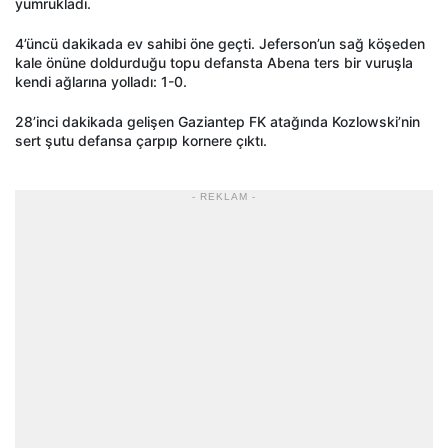
yumrukladı.
4’üncü dakikada ev sahibi öne geçti. Jeferson’un sağ köşeden
kale önüne doldurduğu topu defansta Abena ters bir vuruşla
kendi ağlarına yolladı: 1-0.
28’inci dakikada gelişen Gaziantep FK atağında Kozlowski’nin
sert şutu defansa çarpıp kornere çıktı.
- REKLAM -