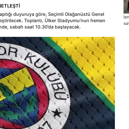
NETLEŞTİ
aptığı duyuruya göre, Seçimli Olağanüstü Genel
İzm
leştirilecek. Toplantı, Ülker Stadyumu’nun hemen
sü
inde, sabah saat 10.30’da başlayacak.