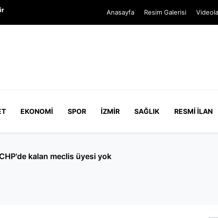
ir
Anasayfa
Resim Galerisi
Videola
ET
EKONOMI
SPOR
İZMIR
SAĞLIK
RESMI İLAN
arı ter dökecek