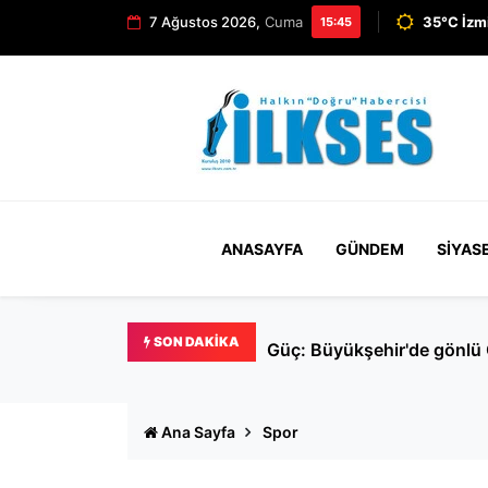
7 Ağustos 2026,
Cuma
35°C İzm
15:45
ANASAYFA
GÜNDEM
SIYAS
SON DAKIKA
Pazar günü YÖKDİL/2 adayl
Ana Sayfa
Spor