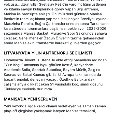
yolcusu… Uzun yıllar Svetislav Pešić’in yardımcılığını üstlenen
ve kıtanın saygın kulüplerinde görev yapan Sırp antrenör,
Manisa ile prensipte anlaştı. Önümüzdeki günlerde Manisa
Basket’in resmi açıklama yapması bekleniyor. Brezilyalı oyuncu
Maozinha Pereira, Buğra Çal transferlerinden sonra Tarzanların
kısa sürede antrenmanlara başlaması bekleniyor. 2025-2026
sezonunda Manisa Basket, Muradiye Spor Salonunda sahaya
çıkacak. Genel menajer Özgün Önver’in takıma gelmesinden
sonra Manisa ekibi transferde hareketli günlerden geçiyor.
LİTVANYA’DA YILIN ANTRENÖRÜ SEÇİLMİŞTİ
Litvanya’da Juventus Utena ile elde ettiği başarıların ardından
“Yılın Koçu” unvanına layık görülen Kostić, kariyerinde
Academic Sofia, Spartak Subotica, Bayern Münih, Zalgiris
Kaunas ve Baltai Kaunas gibi farklı Avrupa takımlarında da
başantrenörlük deneyimi yaşadı. Özellikle Baltıklar’daki
çalışmalarıyla dikkat çeken 51 yaşındaki koç, şimdi gözünü
Türkiye’ye çevirmiş durumda.
MANİSA’DA YENİ SERÜVEN
Yeni sezonda ligde kalıcı olmayı hedefleyen ve zaman zaman
play-off çizgisine yaklaşmak isteyen Manisa temsilcisi,