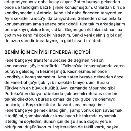
adaptasyonunuz daha kolay oluyor. Zaten buraya gelmeden
önce de tanıdığım bazı kişilerle konuşmuştum. Onlardan biri de
kondisyonerimiz Antonio. Kendisini daha önceden tanıyordum.
Aynı şekilde Talisca’yı da tanıyordum. Gelmeden önce onlarla
konuşmuştum ama sadece onlar değil, tüm takım arkadaşlarım
beni çok iyi şekilde karşıladılar. Geçen gün ilk takım idmanıma
çıktım ve kendimi çok iyi hissettim. Sanki yeni gelmiş gibi değil
de uzun süredir buradaymışım gibi hissettim” dedi.
BENİM İÇİN EN İYİSİ FENERBAHÇE’YDİ
Fenerbahçe’ye transfer sürecine de değinen Nelson,
konuşmasını şöyle sürdürdü: “Talisca’yla konuştuğumda zaten
buraya geleceğim kesinleşmişti. Kesinleşmeden önce
kendisiyle konuşmamıştım. Ama zaten buraya gelmeden önce
de Fenerbahçe’yi çok iyi bir şekilde tanıyordum. Burası
Türkiye’nin en büyük kulübü. Aynı zamanda Mourinho gibi
Portekiz’den dünya futbolunda çok önemli referans olan bir
teknik direktörün burada olması da çok güzel ve önemliydi
benim için. Başka imkânlar da vardı ama menajerime
Fenerbahçe’ye gelmek istediğimi, şampiyonluk için savaşmak
istediğimi, şampiyonluklar kovalayan bir takımda oynamak
istediğimi söyledim. Bunun için de şu anda doğru yerde
olduğumu düşünüyorum. İngiltere’den de teklif vardı, başka