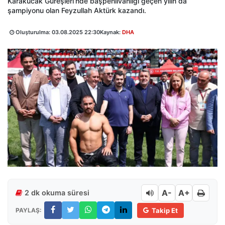
Karakucak Güreşleri’nde başpehlivanlığı geçen yılın da
şampiyonu olan Feyzullah Aktürk kazandı.
Oluşturulma:
03.08.2025 22:30
Kaynak:
DHA
A-
A+
2 dk okuma süresi
PAYLAŞ:
Takip Et