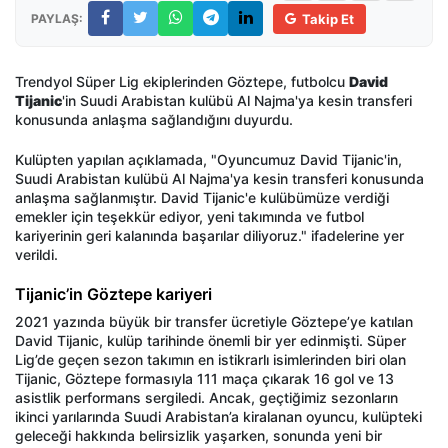
PAYLAŞ:
Takip Et
Trendyol Süper Lig ekiplerinden Göztepe, futbolcu
David
Tijanic
'in Suudi Arabistan kulübü Al Najma'ya kesin transferi
konusunda anlaşma sağlandığını duyurdu.
Kulüpten yapılan açıklamada, "Oyuncumuz David Tijanic'in,
Suudi Arabistan kulübü Al Najma'ya kesin transferi konusunda
anlaşma sağlanmıştır. David Tijanic'e kulübümüze verdiği
emekler için teşekkür ediyor, yeni takımında ve futbol
kariyerinin geri kalanında başarılar diliyoruz." ifadelerine yer
verildi.
Tijanic’in Göztepe kariyeri
2021 yazında büyük bir transfer ücretiyle Göztepe’ye katılan
David Tijanic, kulüp tarihinde önemli bir yer edinmişti. Süper
Lig’de geçen sezon takımın en istikrarlı isimlerinden biri olan
Tijanic, Göztepe formasıyla 111 maça çıkarak 16 gol ve 13
asistlik performans sergiledi. Ancak, geçtiğimiz sezonların
ikinci yarılarında Suudi Arabistan’a kiralanan oyuncu, kulüpteki
geleceği hakkında belirsizlik yaşarken, sonunda yeni bir