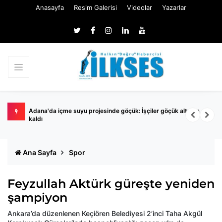
Anasayfa
Resim Galerisi
Videolar
Yazarlar
yıl
Adana'da içme suyu projesinde göçük: İşçiler göçük altında
M
kaldı
Ana Sayfa
Spor
Feyzullah Aktürk güreşte yeniden
şampiyon
Ankara’da düzenlenen Keçiören Belediyesi 2’inci Taha Akgül