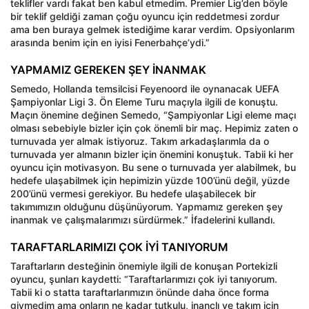
teklifler vardı fakat ben kabul etmedim. Premier Lig’den böyle
bir teklif geldiği zaman çoğu oyuncu için reddetmesi zordur
ama ben buraya gelmek istediğime karar verdim. Opsiyonlarım
arasında benim için en iyisi Fenerbahçe’ydi.”
YAPMAMIZ GEREKEN ŞEY İNANMAK
Semedo, Hollanda temsilcisi Feyenoord ile oynanacak UEFA
Şampiyonlar Ligi 3. Ön Eleme Turu maçıyla ilgili de konuştu.
Maçın önemine değinen Semedo, “Şampiyonlar Ligi eleme maçı
olması sebebiyle bizler için çok önemli bir maç. Hepimiz zaten o
turnuvada yer almak istiyoruz. Takım arkadaşlarımla da o
turnuvada yer almanın bizler için önemini konuştuk. Tabii ki her
oyuncu için motivasyon. Bu sene o turnuvada yer alabilmek, bu
hedefe ulaşabilmek için hepimizin yüzde 100’ünü değil, yüzde
200’ünü vermesi gerekiyor. Bu hedefe ulaşabilecek bir
takımımızın olduğunu düşünüyorum. Yapmamız gereken şey
inanmak ve çalışmalarımızı sürdürmek.” İfadelerini kullandı.
TARAFTARLARIMIZI ÇOK İYİ TANIYORUM
Taraftarların desteğinin önemiyle ilgili de konuşan Portekizli
oyuncu, şunları kaydetti: “Taraftarlarımızı çok iyi tanıyorum.
Tabii ki o statta taraftarlarımızın önünde daha önce forma
giymedim ama onların ne kadar tutkulu, inançlı ve takım için