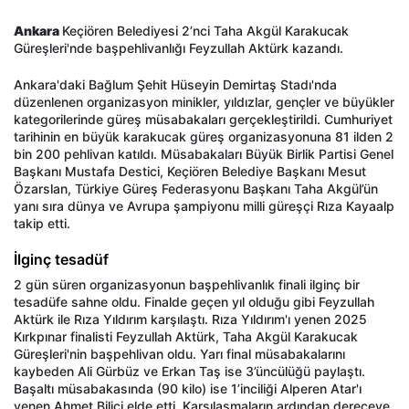
Ankara
Keçiören Belediyesi 2’nci Taha Akgül Karakucak
Güreşleri'nde başpehlivanlığı Feyzullah Aktürk kazandı.
Ankara'daki Bağlum Şehit Hüseyin Demirtaş Stadı'nda
düzenlenen organizasyon minikler, yıldızlar, gençler ve büyükler
kategorilerinde güreş müsabakaları gerçekleştirildi. Cumhuriyet
tarihinin en büyük karakucak güreş organizasyonuna 81 ilden 2
bin 200 pehlivan katıldı. Müsabakaları Büyük Birlik Partisi Genel
Başkanı Mustafa Destici, Keçiören Belediye Başkanı Mesut
Özarslan, Türkiye Güreş Federasyonu Başkanı Taha Akgül’ün
yanı sıra dünya ve Avrupa şampiyonu milli güreşçi Rıza Kayaalp
takip etti.
İlginç tesadüf
2 gün süren organizasyonun başpehlivanlık finali ilginç bir
tesadüfe sahne oldu. Finalde geçen yıl olduğu gibi Feyzullah
Aktürk ile Rıza Yıldırım karşılaştı. Rıza Yıldırım'ı yenen 2025
Kırkpınar finalisti Feyzullah Aktürk, Taha Akgül Karakucak
Güreşleri'nin başpehlivan oldu. Yarı final müsabakalarını
kaybeden Ali Gürbüz ve Erkan Taş ise 3’üncülüğü paylaştı.
Başaltı müsabakasında (90 kilo) ise 1’inciliği Alperen Atar'ı
yenen Ahmet Bilici elde etti. Karşılaşmaların ardından dereceye