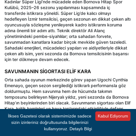
Kadınlar Süper Ligi’nde mücadele eden Bornova Hitap Spor
Kulübü, 2025–26 sezonu yapılanması kapsamında iç
transferde istikrara yöneldi. Süper Lig’de kalıcı olmayı
hedefleyen İzmir temsilcisi, geçen sezonun en dikkat çeken altı
oyuncusuyla sözleşme yenileyerek kadro istikrarını koruma
adına önemli bir adım attı. Teknik direktör Ali Alanç
yönetimindeki pembe-siyahlılar; orta sahadan forvete,
savunmadan kanatlara kadar birçok mevkide güven tazeledi.
Sahadaki enerjileri, mücadeleci yapıları ve aidiyetleriyle dikkat
çeken altı isim, yeni sezonda da Bornova temsilcisinin başarısı
için ter dökmeye devam edecek.
SAVUNMANIN SİGORTASI ELİF KARA
Orta sahada oyunun merkezinde görev yapan Ugochi Cynthia
Emenayo, geçen sezon sergilediği istikrarlı performansla göz
doldurmuştu. Hem savunma hem de hücumda takımın
temposunu belirleyen Nijeryalı yıldız, yeni sezonda da Bornova
Hitap’ın beyinlerinden biri olacak. Savunmanın sigortası olan Elif
Kara, kritik hamleleri ve hava toplarındaki etkinliğiyle defans
hattının en güvenilir isimlerinden biri olmuştu. Takımın yerli
İlkses Gazetesi olarak sistemimizde sadece
Kabul Ediyorum
stoperiyle yola devam edilmesi, teknik heyet açısından
sizin izinleriniz doğrultusunda bilgilerinizi
istikrarın habercisi olarak yorumlandı. Defansın bir diğer kilit
kullanıyoruz.
Detaylı Bilgi
parçası Ellen Coleman da yeniden pembe-siyahlı formayı