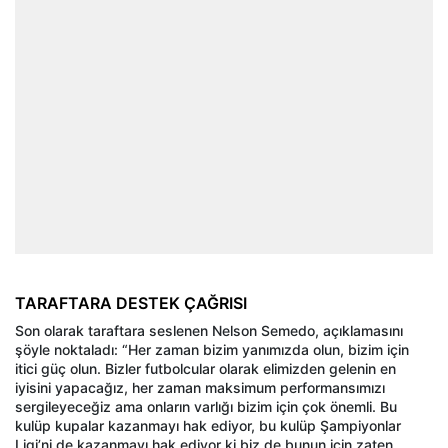
TARAFTARA DESTEK ÇAĞRISI
Son olarak taraftara seslenen Nelson Semedo, açıklamasını
şöyle noktaladı: “Her zaman bizim yanımızda olun, bizim için
itici güç olun. Bizler futbolcular olarak elimizden gelenin en
iyisini yapacağız, her zaman maksimum performansımızı
sergileyeceğiz ama onların varlığı bizim için çok önemli. Bu
kulüp kupalar kazanmayı hak ediyor, bu kulüp Şampiyonlar
Ligi’ni de kazanmayı hak ediyor ki biz de bunun için zaten