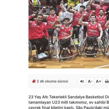
A-
A+
2 dk okuma süresi
23 Yaş Altı Tekerlekli Sandalye Basketbol 
tamamlayan U23 milli takımımız, ev sahibi Br
çeyrek final biletini kaptı. São Paulo’daki m