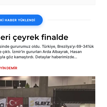
Kİ HABER YÜKLENDİ
leri çeyrek finalde
inde gururumuz oldu. Türkiye, Brezilya’yı 69-34’lük
le çıktı. İzmir’in gururları Arda Albayrak, Hasan
yla göz kamaştırdı. Detaylar haberimizde…
YİN DEMİR