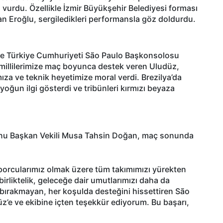
urdu. Özellikle İzmir Büyükşehir Belediyesi forması
n Eroğlu, sergiledikleri performansla göz doldurdu.
rde Türkiye Cumhuriyeti São Paulo Başkonsolosu
e millilerimize maç boyunca destek veren Uludüz,
mıza ve teknik heyetimize moral verdi. Brezilya’da
oğun ilgi gösterdi ve tribünleri kırmızı beyaza
yonu Başkan Vekili Musa Tahsin Doğan, maç sonunda
 sporcularımız olmak üzere tüm takımımızı yürekten
birliktelik, geleceğe dair umutlarımızı daha da
ız bırakmayan, her koşulda desteğini hissettiren São
e ve ekibine içten teşekkür ediyorum. Bu başarı,