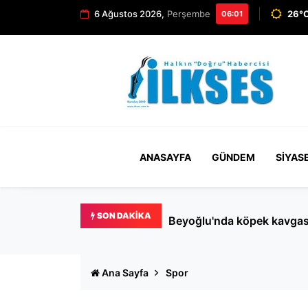
6 Ağustos 2026,
Perşembe
26°C
06:01
ANASAYFA
GÜNDEM
SIYAS
SON DAKIKA
Beyoğlu'nda köpek kavgası k
Ana Sayfa
Spor