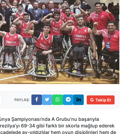
PAYLAŞ:
Takip Et
Dünya Şampiyonası’nda A Grubu’nu başarıyla
ezilya’yı 69-34 gibi farklı bir skorla mağlup ederek
ücadelede ay-yıldızlılar hem oyun disiplinleri hem de