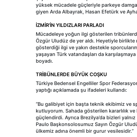
yüksek mücadele güçleriyle parkeye damga v
giyen Arda Albayrak, Hasan Efetürk ve Ayha
İZMİR’İN YILDIZLARI PARLADI
Mücadeleye yoğun ilgi gösterilen tribünle
Özgür Uludüz de yer aldı. Heyetiyle birlikt
gösterdiği ilgi ve yakın destekle sporcuları
yaşayan Türk vatandaşları da karşılaşmaya y
boyadı.
TRİBÜNLERDE BÜYÜK COŞKU
Türkiye Bedensel Engelliler Spor Federas
yaptığı açıklamada şu ifadeleri kullandı:
“Bu galibiyet için başta teknik ekibimiz ve
kutluyorum. Sahada gösterilen kararlılık ve 
güçlendirdi. Ayrıca Brezilya’da bizleri yaln
Paulo Başkonsolosumuz Sayın Özgür Uludüz’
ülkemiz adına önemli bir gurur vesilesidir.”