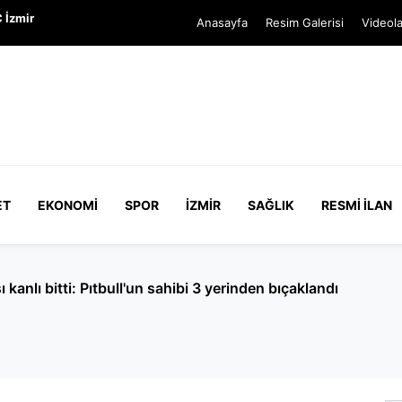
 İzmir
Anasayfa
Resim Galerisi
Videola
ET
EKONOMI
SPOR
İZMIR
SAĞLIK
RESMI İLAN
anlı bitti: Pıtbull'un sahibi 3 yerinden bıçaklandı