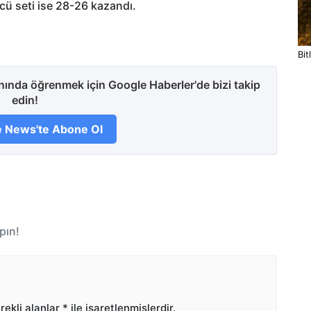
üncü seti ise 28-26 kazandı.
Bit
anında öğrenmek için Google Haberler'de bizi takip
edin!
 News'te Abone Ol
pın!
ekli alanlar
*
ile işaretlenmişlerdir.