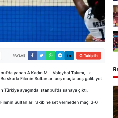
PAYLAŞ:
Takip Et
R
anbul'da yapan A Kadın Milli Voleybol Takımı, ilk
u skorla Filenin Sultanları beş maçta beş galibiyet
'nin Türkiye ayağında İstanbul'da sahaya çıktı.
 Filenin Sultanları rakibine set vermeden maçı 3-0