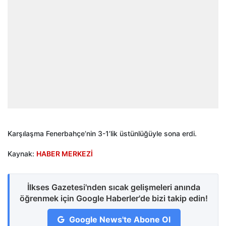
Karşılaşma Fenerbahçe’nin 3-1’lik üstünlüğüyle sona erdi.
Kaynak:
HABER MERKEZİ
İlkses Gazetesi'nden sıcak gelişmeleri anında
öğrenmek için Google Haberler'de bizi takip edin!
Google News'te Abone Ol