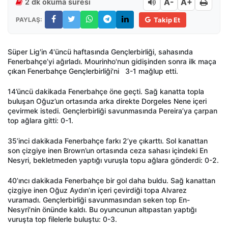
A-
A+
2 dk okuma süresi
PAYLAŞ:
Takip Et
Süper Lig'in 4'üncü haftasında Gençlerbirliği, sahasında
Fenerbahçe’yi ağırladı. Mourinho'nun gidişinden sonra ilk maça
çıkan Fenerbahçe Gençlerbirliği'ni 3-1 mağlup etti.
14’üncü dakikada Fenerbahçe öne geçti. Sağ kanatta topla
buluşan Oğuz’un ortasında arka direkte Dorgeles Nene içeri
çevirmek istedi. Gençlerbirliği savunmasında Pereira’ya çarpan
top ağlara gitti: 0-1.
35’inci dakikada Fenerbahçe farkı 2’ye çıkarttı. Sol kanattan
son çizgiye inen Brown’un ortasında ceza sahası içindeki En
Nesyri, bekletmeden yaptığı vuruşla topu ağlara gönderdi: 0-2.
40’ıncı dakikada Fenerbahçe bir gol daha buldu. Sağ kanattan
çizgiye inen Oğuz Aydın’ın içeri çevirdiği topa Alvarez
vuramadı. Gençlerbirliği savunmasından seken top En-
Nesyri’nin önünde kaldı. Bu oyuncunun altıpastan yaptığı
vuruşta top filelerle buluştu: 0-3.