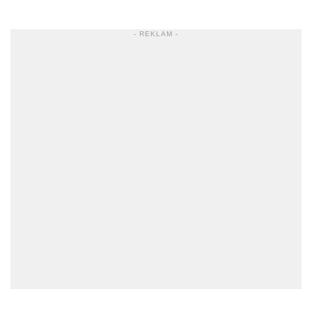
- REKLAM -