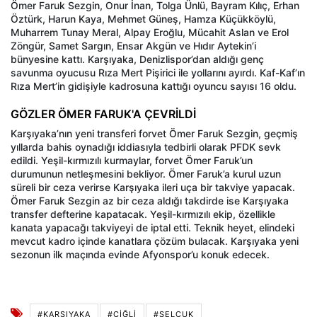
Ömer Faruk Sezgin, Onur İnan, Tolga Ünlü, Bayram Kılıç, Erhan
Öztürk, Harun Kaya, Mehmet Güneş, Hamza Küçükköylü,
Muharrem Tunay Meral, Alpay Eroğlu, Mücahit Aslan ve Erol
Zöngür, Samet Sargın, Ensar Akgün ve Hıdır Aytekin’i
bünyesine kattı. Karşıyaka, Denizlispor’dan aldığı genç
savunma oyucusu Rıza Mert Pişirici ile yollarını ayırdı. Kaf-Kaf’ın
Rıza Mert’in gidişiyle kadrosuna kattığı oyuncu sayısı 16 oldu.
GÖZLER ÖMER FARUK'A ÇEVRİLDİ
Karşıyaka’nın yeni transferi forvet Ömer Faruk Sezgin, geçmiş
yıllarda bahis oynadığı iddiasıyla tedbirli olarak PFDK sevk
edildi. Yeşil-kırmızılı kurmaylar, forvet Ömer Faruk’un
durumunun netleşmesini bekliyor. Ömer Faruk’a kurul uzun
süreli bir ceza verirse Karşıyaka ileri uça bir takviye yapacak.
Ömer Faruk Sezgin az bir ceza aldığı takdirde ise Karşıyaka
transfer defterine kapatacak. Yeşil-kırmızılı ekip, özellikle
kanata yapacağı takviyeyi de iptal etti. Teknik heyet, elindeki
mevcut kadro içinde kanatlara çözüm bulacak. Karşıyaka yeni
sezonun ilk maçında evinde Afyonspor’u konuk edecek.
#KARŞIYAKA
#ÇIĞLI
#SELÇUK