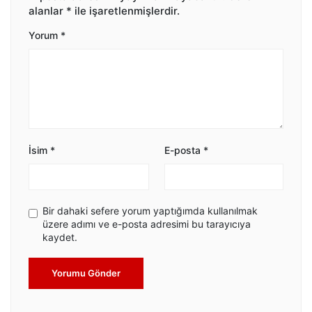
alanlar
*
ile işaretlenmişlerdir.
Yorum
*
İsim
*
E-posta
*
Bir dahaki sefere yorum yaptığımda kullanılmak
üzere adımı ve e-posta adresimi bu tarayıcıya
kaydet.
Yorumu Gönder