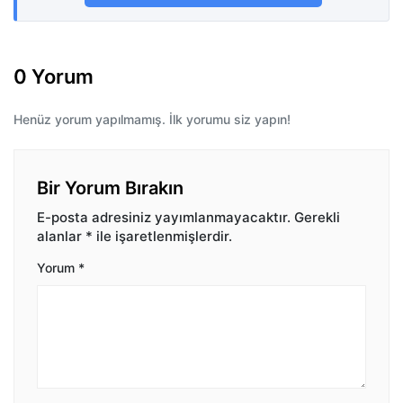
0 Yorum
Henüz yorum yapılmamış. İlk yorumu siz yapın!
Bir Yorum Bırakın
E-posta adresiniz yayımlanmayacaktır.
Gerekli
alanlar
*
ile işaretlenmişlerdir.
Yorum
*