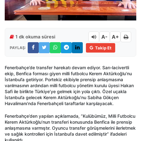
A-
A+
1 dk okuma süresi
PAYLAŞ:
Takip Et
Fenerbahçe’de transfer harekatı devam ediyor. Sarı-lacivertli
ekip, Benfica forması giyen milli futbolcu Kerem Aktürkoğlu’nu
İstanbul’a getiriyor. Portekiz ekibiyle prensip anlaşmasına
varılmasının ardından milli futbolcu yönetim kurulu üyesi Hakan
Safi ile birlikte Türkiye’ye gelmek için yola çıktı. Özel uçakla
İstanbul’a gelecek Kerem Aktürkoğlu’nu Sabiha Gökçen
Havalimanı’nda Fenerbahçeli taraftarlar karşılayacak.
Fenerbahçe’den yapılan açıklamada, “Kulübümüz, Milli Futbolcu
Kerem Aktürkoğlu’nun transferi konusunda Benfica ile prensip
anlaşmasına varmıştır. Oyuncu transfer görüşmelerini ilerletmek
ve sağlık kontrolleri için İstanbul’a davet edilmiştir” ifadeleri
kullanıldı.