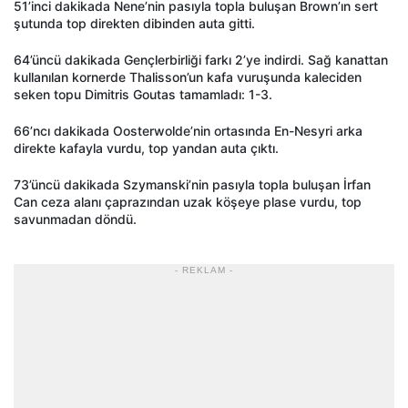
51’inci dakikada Nene’nin pasıyla topla buluşan Brown’ın sert
şutunda top direkten dibinden auta gitti.
64’üncü dakikada Gençlerbirliği farkı 2’ye indirdi. Sağ kanattan
kullanılan kornerde Thalisson’un kafa vuruşunda kaleciden
seken topu Dimitris Goutas tamamladı: 1-3.
66’ncı dakikada Oosterwolde’nin ortasında En-Nesyri arka
direkte kafayla vurdu, top yandan auta çıktı.
73’üncü dakikada Szymanski’nin pasıyla topla buluşan İrfan
Can ceza alanı çaprazından uzak köşeye plase vurdu, top
savunmadan döndü.
- REKLAM -