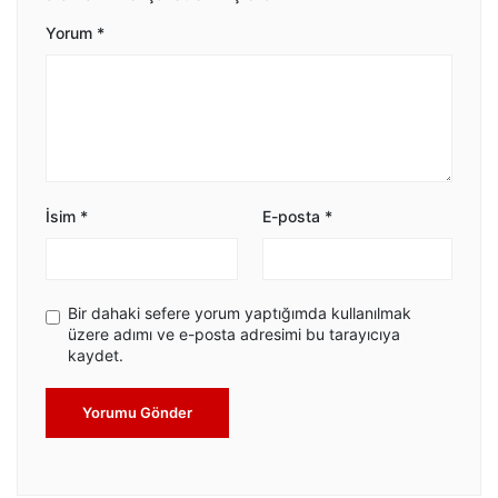
Yorum
*
İsim
*
E-posta
*
Bir dahaki sefere yorum yaptığımda kullanılmak
üzere adımı ve e-posta adresimi bu tarayıcıya
kaydet.
Yorumu Gönder