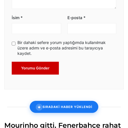
İsim
*
E-posta
*
Bir dahaki sefere yorum yaptığımda kullanılmak
üzere adımı ve e-posta adresimi bu tarayıcıya
kaydet.
Yorumu Gönder
SIRADAKİ HABER YÜKLENDİ
Mourinho gitti, Fenerbahçe rahat