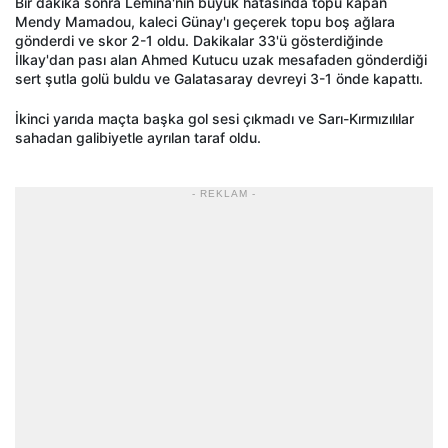
Bir dakika sonra Lemina'nın büyük hatasında topu kapan
Mendy Mamadou, kaleci Günay'ı geçerek topu boş ağlara
gönderdi ve skor 2-1 oldu. Dakikalar 33'ü gösterdiğinde
İlkay'dan pası alan Ahmed Kutucu uzak mesafaden gönderdiği
sert şutla golü buldu ve Galatasaray devreyi 3-1 önde kapattı.
İkinci yarıda maçta başka gol sesi çıkmadı ve Sarı-Kırmızılılar
sahadan galibiyetle ayrılan taraf oldu.
- REKLAM -