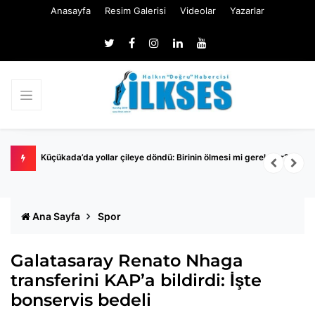
Anasayfa
Resim Galerisi
Videolar
Yazarlar
Küçükada’da yollar çileye döndü: Birinin ölmesi mi gerekiyor?
B
k
Ana Sayfa
Spor
Galatasaray Renato Nhaga
transferini KAP’a bildirdi: İşte
bonservis bedeli