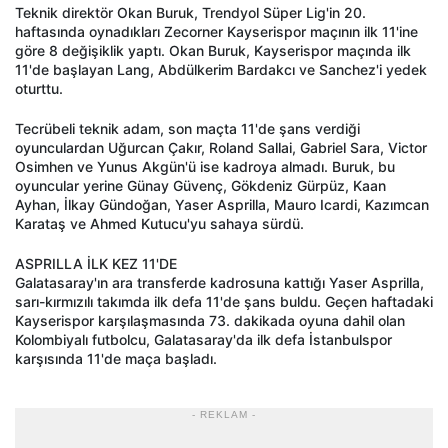
Teknik direktör Okan Buruk, Trendyol Süper Lig'in 20.
haftasında oynadıkları Zecorner Kayserispor maçının ilk 11'ine
göre 8 değişiklik yaptı. Okan Buruk, Kayserispor maçında ilk
11'de başlayan Lang, Abdülkerim Bardakcı ve Sanchez'i yedek
oturttu.
Tecrübeli teknik adam, son maçta 11'de şans verdiği
oyunculardan Uğurcan Çakır, Roland Sallai, Gabriel Sara, Victor
Osimhen ve Yunus Akgün'ü ise kadroya almadı. Buruk, bu
oyuncular yerine Günay Güvenç, Gökdeniz Gürpüz, Kaan
Ayhan, İlkay Gündoğan, Yaser Asprilla, Mauro Icardi, Kazımcan
Karataş ve Ahmed Kutucu'yu sahaya sürdü.
ASPRILLA İLK KEZ 11'DE
Galatasaray'ın ara transferde kadrosuna kattığı Yaser Asprilla,
sarı-kırmızılı takımda ilk defa 11'de şans buldu. Geçen haftadaki
Kayserispor karşılaşmasında 73. dakikada oyuna dahil olan
Kolombiyalı futbolcu, Galatasaray'da ilk defa İstanbulspor
karşısında 11'de maça başladı.
- REKLAM -