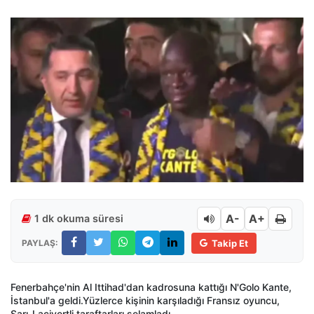
A-
A+
1 dk okuma süresi
PAYLAŞ:
Takip Et
Fenerbahçe'nin Al Ittihad'dan kadrosuna kattığı N'Golo Kante,
İstanbul'a geldi.Yüzlerce kişinin karşıladığı Fransız oyuncu,
Sarı-Lacivertli taraftarları selamladı.