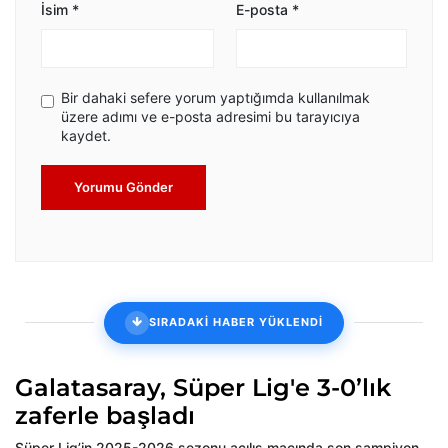
İsim
*
E-posta
*
Bir dahaki sefere yorum yaptığımda kullanılmak
üzere adımı ve e-posta adresimi bu tarayıcıya
kaydet.
Yorumu Gönder
SIRADAKİ HABER YÜKLENDİ
Galatasaray, Süper Lig'e 3-0’lık
zaferle başladı
Süper Lig’in 2025-2026 sezonu açılış maçında son şampiyon