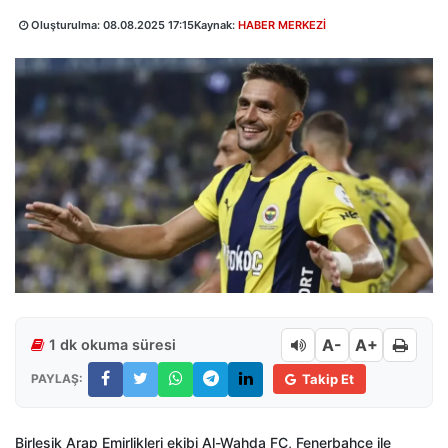
Oluşturulma:
08.08.2025 17:15
Kaynak:
HABER MERKEZİ
A-
A+
1 dk okuma süresi
PAYLAŞ:
Takip Et
Birleşik Arap Emirlikleri ekibi Al-Wahda FC, Fenerbahçe ile