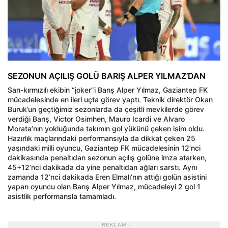
SEZONUN AÇILIŞ GOLÜ BARIŞ ALPER YILMAZ’DAN
Sarı-kırmızılı ekibin “joker”i Barış Alper Yılmaz, Gaziantep FK
mücadelesinde en ileri uçta görev yaptı. Teknik direktör Okan
Buruk’un geçtiğimiz sezonlarda da çeşitli mevkilerde görev
verdiği Barış, Victor Osimhen, Mauro Icardi ve Alvaro
Morata’nın yokluğunda takımın gol yükünü çeken isim oldu.
Hazırlık maçlarındaki performansıyla da dikkat çeken 25
yaşındaki milli oyuncu, Gaziantep FK mücadelesinin 12’nci
dakikasında penaltıdan sezonun açılış golüne imza atarken,
45+12’nci dakikada da yine penaltıdan ağları sarstı. Aynı
zamanda 12’nci dakikada Eren Elmalı’nın attığı golün asistini
yapan oyuncu olan Barış Alper Yılmaz, mücadeleyi 2 gol 1
asistlik performansla tamamladı.
- REKLAM -