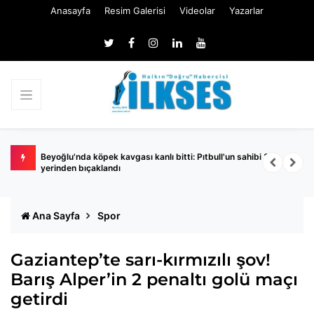
Anasayfa
Resim Galerisi
Videolar
Yazarlar
urusu!
Beyoğlu'nda köpek kavgası kanlı bitti: Pıtbull'un sahibi 3
C
yerinden bıçaklandı
Ana Sayfa
Spor
Gaziantep’te sarı-kırmızılı şov!
Barış Alper’in 2 penaltı golü maçı
getirdi