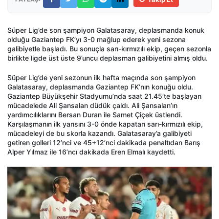
Süper Lig’de son şampiyon Galatasaray, deplasmanda konuk
olduğu Gaziantep FK’yı 3-0 mağlup ederek yeni sezona
galibiyetle başladı. Bu sonuçla sarı-kırmızılı ekip, geçen sezonla
birlikte ligde üst üste 9’uncu deplasman galibiyetini almış oldu.
Süper Lig’de yeni sezonun ilk hafta maçında son şampiyon
Galatasaray, deplasmanda Gaziantep FK’nın konuğu oldu.
Gaziantep Büyükşehir Stadyumu’nda saat 21.45’te başlayan
mücadelede Ali Şansalan düdük çaldı. Ali Şansalan’ın
yardımcılıklarını Bersan Duran ile Samet Çiçek üstlendi.
Karşılaşmanın ilk yarısını 3-0 önde kapatan sarı-kırmızılı ekip,
mücadeleyi de bu skorla kazandı. Galatasaray’a galibiyeti
getiren golleri 12’nci ve 45+12’nci dakikada penaltıdan Barış
Alper Yılmaz ile 16’ncı dakikada Eren Elmalı kaydetti.