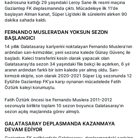
kadrosuna kattığı 29 yaşındaki Leroy Sane ilk resmi maçına
Gaziantep FK deplasmanında çıktı. Mücadeleye ilk 11’de
başlayan Alman kanat, Süper Lig’deki ilk sürelerini alırken 90
dakika sahada kaldı.
FERNANDO MUSLERA’DAN YOKSUN SEZON
BAŞLANGICI
14 yıllık Galatasaray kariyerini noktalayan Fernando Muslera’nın
ardından sarı-kırmızılılar, yeni sezona kalede Günay Güvenç ile
başladı. Kaleci transferini kesin olarak yapacak olan
Galatasaray’da sezon 34 yaşındaki file bekçi ile açılırken, 6 yıl
aranın ardından farklı bir isim kalede yer almış oldu. Sarı-
kırmızılı ekipte, son olarak 2020-2021 Süper Lig sezonunda 12
Eylül’de Gaziantep FK’ya karşı oynanan mücadelede Fatih
Öztürk kaleyi korumuştu.
Fatih Öztürk öncesi ise Fernando Muslera 2011-2012
sezonuyla birlikte toplam 10 sezon boyunca Galatasaray’ın
sezon açılış maçlarında görev almıştı.
GALATASARAY DEPLASMANDA KAZANMAYA
DEVAM EDİYOR
Gaziantep FK galibiyetiyle Galatasaray, deplasmandaki serisine