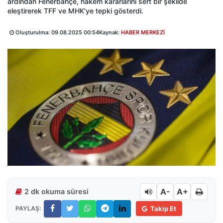
ardından Fenerbahçe, hakem kararlarını sert bir şekilde
eleştirerek TFF ve MHK’ye tepki gösterdi.
Oluşturulma:
09.08.2025 00:54
Kaynak:
HABER MERKEZİ
A-
A+
2 dk okuma süresi
PAYLAŞ:
Takip Et