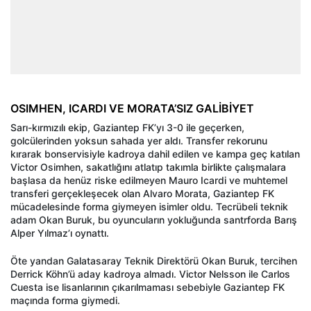
OSIMHEN, ICARDI VE MORATA’SIZ GALİBİYET
Sarı-kırmızılı ekip, Gaziantep FK’yı 3-0 ile geçerken,
golcülerinden yoksun sahada yer aldı. Transfer rekorunu
kırarak bonservisiyle kadroya dahil edilen ve kampa geç katılan
Victor Osimhen, sakatlığını atlatıp takımla birlikte çalışmalara
başlasa da henüz riske edilmeyen Mauro Icardi ve muhtemel
transferi gerçekleşecek olan Alvaro Morata, Gaziantep FK
mücadelesinde forma giymeyen isimler oldu. Tecrübeli teknik
adam Okan Buruk, bu oyuncuların yokluğunda santrforda Barış
Alper Yılmaz’ı oynattı.
Öte yandan Galatasaray Teknik Direktörü Okan Buruk, tercihen
Derrick Köhn’ü aday kadroya almadı. Victor Nelsson ile Carlos
Cuesta ise lisanlarının çıkarılmaması sebebiyle Gaziantep FK
maçında forma giymedi.