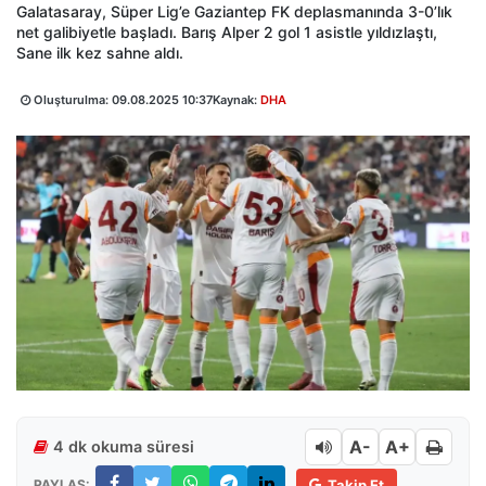
Galatasaray, Süper Lig’e Gaziantep FK deplasmanında 3-0’lık
net galibiyetle başladı. Barış Alper 2 gol 1 asistle yıldızlaştı,
Sane ilk kez sahne aldı.
Oluşturulma:
09.08.2025 10:37
Kaynak:
DHA
A-
A+
4 dk okuma süresi
PAYLAŞ:
Takip Et