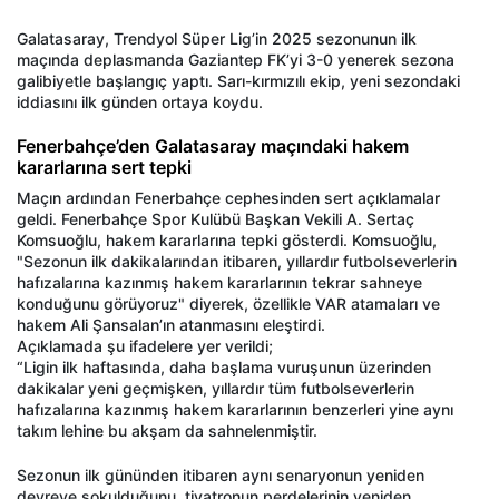
Galatasaray, Trendyol Süper Lig’in 2025 sezonunun ilk
maçında deplasmanda Gaziantep FK’yi 3-0 yenerek sezona
galibiyetle başlangıç yaptı. Sarı-kırmızılı ekip, yeni sezondaki
iddiasını ilk günden ortaya koydu.
Fenerbahçe’den Galatasaray maçındaki hakem
kararlarına sert tepki
Maçın ardından Fenerbahçe cephesinden sert açıklamalar
geldi. Fenerbahçe Spor Kulübü Başkan Vekili A. Sertaç
Komsuoğlu, hakem kararlarına tepki gösterdi. Komsuoğlu,
"Sezonun ilk dakikalarından itibaren, yıllardır futbolseverlerin
hafızalarına kazınmış hakem kararlarının tekrar sahneye
konduğunu görüyoruz" diyerek, özellikle VAR atamaları ve
hakem Ali Şansalan’ın atanmasını eleştirdi.
Açıklamada şu ifadelere yer verildi;
“Ligin ilk haftasında, daha başlama vuruşunun üzerinden
dakikalar yeni geçmişken, yıllardır tüm futbolseverlerin
hafızalarına kazınmış hakem kararlarının benzerleri yine aynı
takım lehine bu akşam da sahnelenmiştir.
Sezonun ilk gününden itibaren aynı senaryonun yeniden
devreye sokulduğunu, tiyatronun perdelerinin yeniden