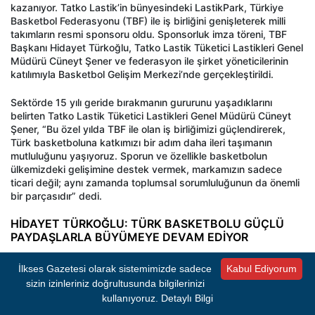
kazanıyor. Tatko Lastik’in bünyesindeki LastikPark, Türkiye
Basketbol Federasyonu (TBF) ile iş birliğini genişleterek milli
takımların resmi sponsoru oldu. Sponsorluk imza töreni, TBF
Başkanı Hidayet Türkoğlu, Tatko Lastik Tüketici Lastikleri Genel
Müdürü Cüneyt Şener ve federasyon ile şirket yöneticilerinin
katılımıyla Basketbol Gelişim Merkezi’nde gerçekleştirildi.
Sektörde 15 yılı geride bırakmanın gururunu yaşadıklarını
belirten Tatko Lastik Tüketici Lastikleri Genel Müdürü Cüneyt
Şener, “Bu özel yılda TBF ile olan iş birliğimizi güçlendirerek,
Türk basketboluna katkımızı bir adım daha ileri taşımanın
mutluluğunu yaşıyoruz. Sporun ve özellikle basketbolun
ülkemizdeki gelişimine destek vermek, markamızın sadece
ticari değil; aynı zamanda toplumsal sorumluluğunun da önemli
bir parçasıdır” dedi.
HİDAYET TÜRKOĞLU: TÜRK BASKETBOLU GÜÇLÜ
PAYDAŞLARLA BÜYÜMEYE DEVAM EDİYOR
Lig düzeyinde destek aldıkları markanın şimdi ise milli takımların
İlkses Gazetesi olarak sistemimizde sadece
Kabul Ediyorum
yanında yer almasından büyük mutluluk duyduklarını dile
getiren TBF Başkanı Hidayet Türkoğlu, “Basketbolumuza daha
sizin izinleriniz doğrultusunda bilgilerinizi
önce lig düzeyinde destek veren paydaşımızın şimdi de milli
kullanıyoruz.
Detaylı Bilgi
takımlarımızın yanında yer alması bizler için son derece anlamlı.