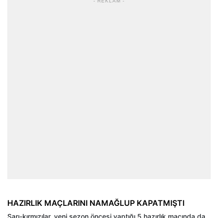
- REKLAM -
HAZIRLIK MAÇLARINI NAMAĞLUP KAPATMIŞTI
Sarı-kırmızılar, yeni sezon öncesi yaptığı 5 hazırlık maçında da