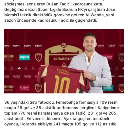
sözleşmesi sona eren Dušan Tadić’i kadrosuna kattı.
Geçtiğimiz sezon Süper Lig’de Bodrum FK’yı çalıştıran José
Morais’i teknik direktörlük görevine getiren Al-Wahda, yeni
sezon öncesinde kadrosunu Tadić ile güçlendirdi.
36 yaşındaki Sırp futbolcu, Fenerbahçe formasıyla 109 resmi
maçta 29 gol ve 35 asistlik performans sergiledi. Kariyerinde
toplam 770 resmi karşılaşmaya çıkan Tadić, 231 gol ve 265
asist üretti. En verimli dönemini Ajax’ta geçiren tecrübeli
oyuncu, Hollanda ekibiyle 241 maçta 105 gol ve 112 asistlik