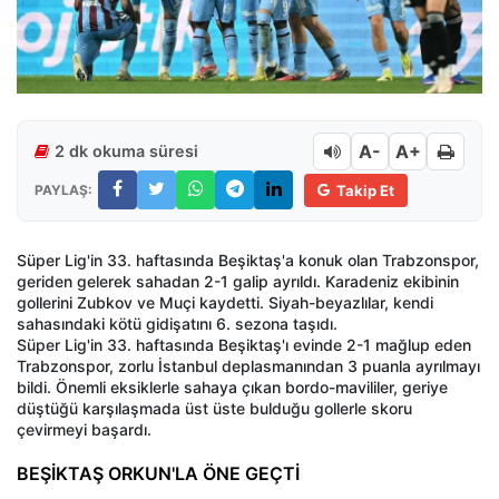
A-
A+
2 dk okuma süresi
PAYLAŞ:
Takip Et
Süper Lig'in 33. haftasında Beşiktaş'a konuk olan Trabzonspor,
geriden gelerek sahadan 2-1 galip ayrıldı. Karadeniz ekibinin
gollerini Zubkov ve Muçi kaydetti. Siyah-beyazlılar, kendi
sahasındaki kötü gidişatını 6. sezona taşıdı.
Süper Lig'in 33. haftasında Beşiktaş'ı evinde 2-1 mağlup eden
Trabzonspor, zorlu İstanbul deplasmanından 3 puanla ayrılmayı
bildi. Önemli eksiklerle sahaya çıkan bordo-mavililer, geriye
düştüğü karşılaşmada üst üste bulduğu gollerle skoru
çevirmeyi başardı.
BEŞİKTAŞ ORKUN'LA ÖNE GEÇTİ