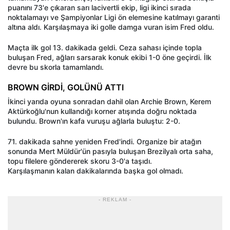
puanını 73'e çıkaran sarı lacivertli ekip, ligi ikinci sırada
noktalamayı ve Şampiyonlar Ligi ön elemesine katılmayı garanti
altına aldı. Karşılaşmaya iki golle damga vuran isim Fred oldu.
Maçta ilk gol 13. dakikada geldi. Ceza sahası içinde topla
buluşan Fred, ağları sarsarak konuk ekibi 1-0 öne geçirdi. İlk
devre bu skorla tamamlandı.
BROWN GİRDİ, GOLÜNÜ ATTI
İkinci yarıda oyuna sonradan dahil olan Archie Brown, Kerem
Aktürkoğlu'nun kullandığı korner atışında doğru noktada
bulundu. Brown'ın kafa vuruşu ağlarla buluştu: 2-0.
71. dakikada sahne yeniden Fred'indi. Organize bir atağın
sonunda Mert Müldür'ün pasıyla buluşan Brezilyalı orta saha,
topu filelere göndererek skoru 3-0'a taşıdı.
Karşılaşmanın kalan dakikalarında başka gol olmadı.
- REKLAM -