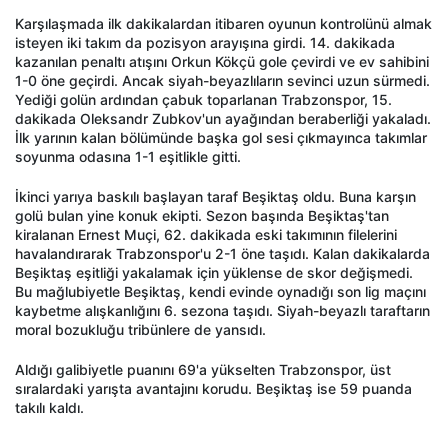
Karşılaşmada ilk dakikalardan itibaren oyunun kontrolünü almak
isteyen iki takım da pozisyon arayışına girdi. 14. dakikada
kazanılan penaltı atışını Orkun Kökçü gole çevirdi ve ev sahibini
1-0 öne geçirdi. Ancak siyah-beyazlıların sevinci uzun sürmedi.
Yediği golün ardından çabuk toparlanan Trabzonspor, 15.
dakikada Oleksandr Zubkov'un ayağından beraberliği yakaladı.
İlk yarının kalan bölümünde başka gol sesi çıkmayınca takımlar
soyunma odasına 1-1 eşitlikle gitti.
İkinci yarıya baskılı başlayan taraf Beşiktaş oldu. Buna karşın
golü bulan yine konuk ekipti. Sezon başında Beşiktaş'tan
kiralanan Ernest Muçi, 62. dakikada eski takımının filelerini
havalandırarak Trabzonspor'u 2-1 öne taşıdı. Kalan dakikalarda
Beşiktaş eşitliği yakalamak için yüklense de skor değişmedi.
Bu mağlubiyetle Beşiktaş, kendi evinde oynadığı son lig maçını
kaybetme alışkanlığını 6. sezona taşıdı. Siyah-beyazlı taraftarın
moral bozukluğu tribünlere de yansıdı.
Aldığı galibiyetle puanını 69'a yükselten Trabzonspor, üst
sıralardaki yarışta avantajını korudu. Beşiktaş ise 59 puanda
takılı kaldı.