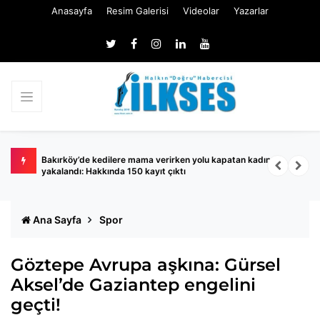
Anasayfa
Resim Galerisi
Videolar
Yazarlar
ında
Bakırköy’de kedilere mama verirken yolu kapatan kadın
S
yakalandı: Hakkında 150 kayıt çıktı
A
Ana Sayfa
Spor
Göztepe Avrupa aşkına: Gürsel
Aksel’de Gaziantep engelini
geçti!