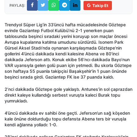
PAYLAŞ:
Takip Et
Trendyol Süper Lig’in 33’üncü hafta mücadelesinde Göztepe
evinde Gaziantep Futbol Kulübü’nü 2-1 yenerken puan
tablosunda beşinci sıradaki yerini koruyup son maçlar öncesi
Avrupa kupalarına katılma umudunu sürdürdü. Isonem Park
Gürsel Aksel Stadı’nda oynanan karşılaşmada Göztepe’nin
gollerini 4’üncü dakikada kendi kalesine Abena ve 80’inci
dakikada Jeferson attı. Konuk ekibe 56’ncı dakikada Bayo’nun
VAR uyarısıyla gelen golü puan için yetmedi. Bu skorla Göztepe
son haftaya 55 puanla takipçisi Başakşehir’in 1 puan önünde
beşinci sırada girdi. Gaziantep FK ise 37 puanda kaldı.
2’nci dakikada Göztepe gole yaklaştı. Antunes’in sol çaprazdan
direkt kaleye kullandığı serbest vuruşta kaleci Burak topu
yumrukladı.
4’üncü dakikada ev sahibi öne geçti. Jeferson’un sağ köşeden
kale önüne doldurduğu topu defansta Abena ters bir vuruşla
kendi ağlarına yolladı: 1-0.
28’inci dakikada gelişen Gaziantep FK atağında Kozlowski’nin