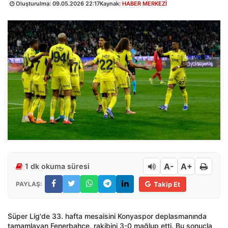
Oluşturulma:
09.05.2026 22:17
Kaynak:
HABER MERKEZİ
A-
A+
1 dk okuma süresi
PAYLAŞ:
Takip Et
Süper Lig'de 33. hafta mesaisini Konyaspor deplasmanında
tamamlayan Fenerbahçe, rakibini 3-0 mağlup etti. Bu sonuçla