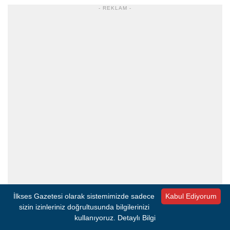
- REKLAM -
İlkses Gazetesi olarak sistemimizde sadece
Kabul Ediyorum
sizin izinleriniz doğrultusunda bilgilerinizi
kullanıyoruz.
Detaylı Bilgi
Süper Lig'in son haftasında siyah-beyazlılar Çaykur Rizespor