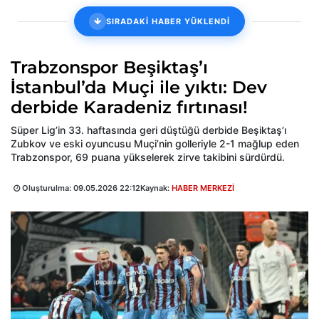
SIRADAKİ HABER YÜKLENDİ
Trabzonspor Beşiktaş’ı
İstanbul’da Muçi ile yıktı: Dev
derbide Karadeniz fırtınası!
Süper Lig’in 33. haftasında geri düştüğü derbide Beşiktaş’ı
Zubkov ve eski oyuncusu Muçi’nin golleriyle 2-1 mağlup eden
Trabzonspor, 69 puana yükselerek zirve takibini sürdürdü.
Oluşturulma:
09.05.2026 22:12
Kaynak:
HABER MERKEZİ