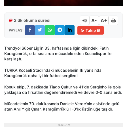
A-
A+
2 dk okuma süresi
PAYLAŞ:
Takip Et
Trendyol Süper Lig'in 33. haftasında ligin dibindeki Fatih
Karagümrük, orta sıralarda mücadele eden Kocaelispor ile
karşılaştı.
TURKA Kocaeli Stadı'ndaki mücadelenin ilk yarısında
Karagümrük daha iyi bir futbol sergiledi.
Konuk ekip, 7. dakikada Tiago Çukur ve 41'de Serginho ile gole
yaklaşsa da fırsatları değerlendiremedi ve devre 0-0 sona erdi.
Mücadelenin 70. dakikasında Daniele Verde'nin asistinde golü
atan Anıl Yiğit Çınar, Karagümrük'ü 1-0'lık üstünlüğe taşıdı.
- REKLAM -