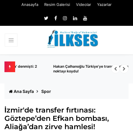
Anasayfa
Resim Galerisi
Videolar
Yazarlar
2
Hakan Çalhanoğlu Türkiye’ye transfer olacak mı? Milli yıldız son
B
noktayı koydu!
y
Ana Sayfa
Spor
İzmir'de transfer fırtınası:
Göztepe’den Efkan bombası,
Aliağa’dan zirve hamlesi!