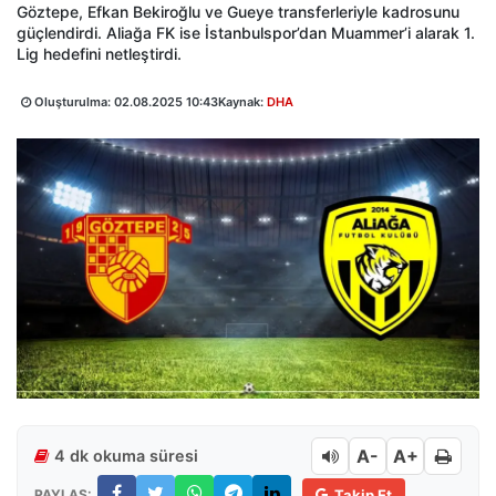
Göztepe, Efkan Bekiroğlu ve Gueye transferleriyle kadrosunu
güçlendirdi. Aliağa FK ise İstanbulspor’dan Muammer’i alarak 1.
Lig hedefini netleştirdi.
Oluşturulma:
02.08.2025 10:43
Kaynak:
DHA
A-
A+
4 dk okuma süresi
PAYLAŞ:
Takip Et