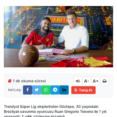
A-
A+
1 dk okuma süresi
PAYLAŞ:
Takip Et
Trendyol Süper Lig ekiplerinden Göztepe, 30 yaşındaki
Brezilyalı savunma oyuncusu Ruan Gregorio Teixeira ile 1 yılı
opsiyonlu 2 yıllık sözleşme imzaladı.