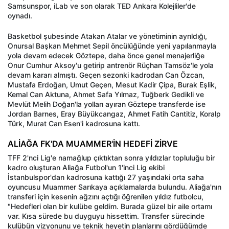
Samsunspor, iLab ve son olarak TED Ankara Kolejliler'de
oynadı.
Basketbol şubesinde Atakan Atalar ve yönetiminin ayrıldığı,
Onursal Başkan Mehmet Sepil öncülüğünde yeni yapılanmayla
yola devam edecek Göztepe, daha önce genel menajerliğe
Onur Cumhur Aksoy'u getirip antrenör Rüçhan Tamsöz'le yola
devam kararı almıştı. Geçen sezonki kadrodan Can Özcan,
Mustafa Erdoğan, Umut Geçen, Mesut Kadir Çipa, Burak Eşlik,
Kemal Can Aktuna, Ahmet Safa Yılmaz, Tuğberk Gedikli ve
Mevlüt Melih Doğan'la yolları ayıran Göztepe transferde ise
Jordan Barnes, Eray Büyükcangaz, Ahmet Fatih Cantitiz, Koralp
Türk, Murat Can Esen'i kadrosuna kattı.
ALİAĞA FK'DA MUAMMER'İN HEDEFİ ZİRVE
TFF 2'nci Lig'e namağlup çıktıktan sonra yıldızlar topluluğu bir
kadro oluşturan Aliağa Futbol'un 1'inci Lig ekibi
İstanbulspor'dan kadrosuna kattığı 27 yaşındaki orta saha
oyuncusu Muammer Sarıkaya açıklamalarda bulundu. Aliağa'nın
transferi için kesenin ağzını açtığı öğrenilen yıldız futbolcu,
"Hedefleri olan bir kulübe geldim. Burada güzel bir aile ortamı
var. Kısa sürede bu duyguyu hissettim. Transfer sürecinde
kulübün vizyonunu ve teknik heyetin planlarını gördüğümde