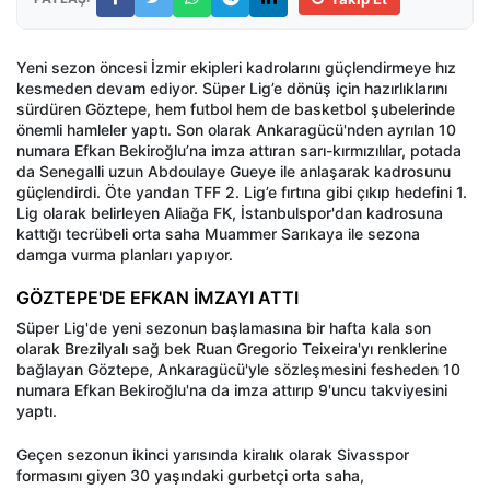
Yeni sezon öncesi İzmir ekipleri kadrolarını güçlendirmeye hız
kesmeden devam ediyor. Süper Lig’e dönüş için hazırlıklarını
sürdüren Göztepe, hem futbol hem de basketbol şubelerinde
önemli hamleler yaptı. Son olarak Ankaragücü'nden ayrılan 10
numara Efkan Bekiroğlu’na imza attıran sarı-kırmızılılar, potada
da Senegalli uzun Abdoulaye Gueye ile anlaşarak kadrosunu
güçlendirdi. Öte yandan TFF 2. Lig’e fırtına gibi çıkıp hedefini 1.
Lig olarak belirleyen Aliağa FK, İstanbulspor'dan kadrosuna
kattığı tecrübeli orta saha Muammer Sarıkaya ile sezona
damga vurma planları yapıyor.
GÖZTEPE'DE EFKAN İMZAYI ATTI
Süper Lig'de yeni sezonun başlamasına bir hafta kala son
olarak Brezilyalı sağ bek Ruan Gregorio Teixeira'yı renklerine
bağlayan Göztepe, Ankaragücü'yle sözleşmesini fesheden 10
numara Efkan Bekiroğlu'na da imza attırıp 9'uncu takviyesini
yaptı.
Geçen sezonun ikinci yarısında kiralık olarak Sivasspor
formasını giyen 30 yaşındaki gurbetçi orta saha,