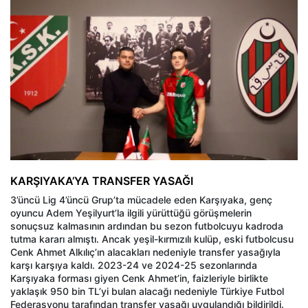
KARŞIYAKA’YA TRANSFER YASAĞI
3’üncü Lig 4’üncü Grup’ta mücadele eden Karşıyaka, genç
oyuncu Adem Yeşilyurt’la ilgili yürüttüğü görüşmelerin
sonuçsuz kalmasının ardından bu sezon futbolcuyu kadroda
tutma kararı almıştı. Ancak yeşil-kırmızılı kulüp, eski futbolcusu
Cenk Ahmet Alkılıç’ın alacakları nedeniyle transfer yasağıyla
karşı karşıya kaldı. 2023-24 ve 2024-25 sezonlarında
Karşıyaka forması giyen Cenk Ahmet’in, faizleriyle birlikte
yaklaşık 950 bin TL’yi bulan alacağı nedeniyle Türkiye Futbol
Federasyonu tarafından transfer yasağı uygulandığı bildirildi.