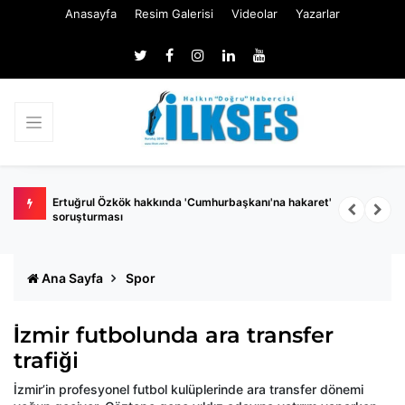
Anasayfa
Resim Galerisi
Videolar
Yazarlar
 belli
Ertuğrul Özkök hakkında 'Cumhurbaşkanı'na hakaret'
Ç
soruşturması
k
Ana Sayfa
Spor
İzmir futbolunda ara transfer
trafiği
İzmir’in profesyonel futbol kulüplerinde ara transfer dönemi