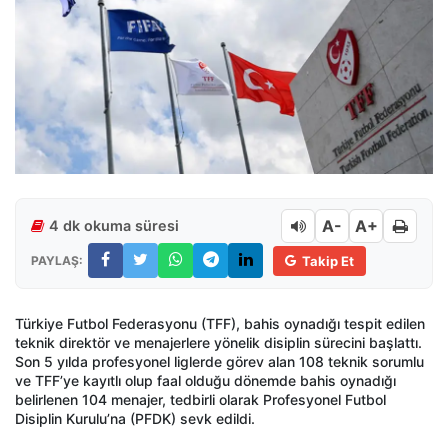
A-
A+
4 dk okuma süresi
PAYLAŞ:
Takip Et
T
ürkiye Futbol Federasyonu (TFF), bahis oynad
ığı tespit edilen
teknik direkt
ör ve menajerlere yönelik disiplin sürecini ba
şlattı.
Son 5 yılda profesyonel liglerde g
örev alan 108 teknik sorumlu
ve
TFF’ye
kay
ıtlı olup faal olduğu d
önemde bahis oynad
ığı
belirlenen 104 menajer, tedbirli olarak Profesyonel Futbol
Disiplin Kurulu’na (PFDK) sevk edildi.