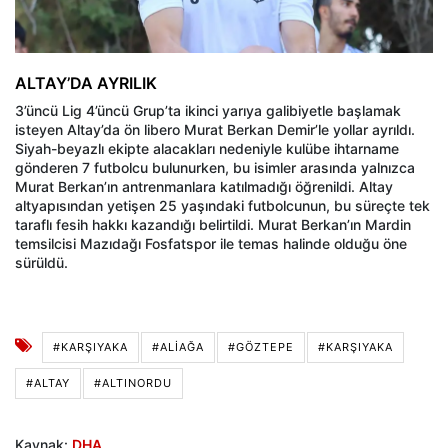
ALTAY’DA AYRILIK
3’üncü Lig 4’üncü Grup’ta ikinci yarıya galibiyetle başlamak
isteyen Altay’da ön libero Murat Berkan Demir’le yollar ayrıldı.
Siyah-beyazlı ekipte alacakları nedeniyle kulübe ihtarname
gönderen 7 futbolcu bulunurken, bu isimler arasında yalnızca
Murat Berkan’ın antrenmanlara katılmadığı öğrenildi. Altay
altyapısından yetişen 25 yaşındaki futbolcunun, bu süreçte tek
taraflı fesih hakkı kazandığı belirtildi. Murat Berkan’ın Mardin
temsilcisi Mazıdağı Fosfatspor ile temas halinde olduğu öne
sürüldü.
#KARŞIYAKA
#ALIAĞA
#GÖZTEPE
#KARŞIYAKA
#ALTAY
#ALTINORDU
Kaynak:
DHA