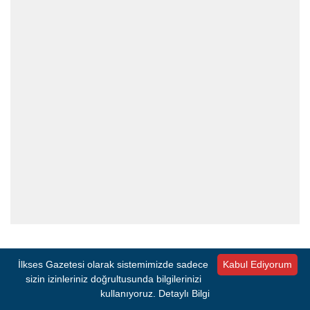
Murat Sönmez
İlkses Gazetesi olarak sistemimizde sadece
Kabul Ediyorum
sizin izinleriniz doğrultusunda bilgilerinizi
Ahmet Yurtsever
kullanıyoruz.
Detaylı Bilgi