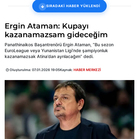
SIRADAKİ HABER YÜKLENDİ
Ergin Ataman: Kupayı
kazanamazsam gideceğim
Panathinaikos Başantrenörü Ergin Ataman, “Bu sezon
EuroLeague veya Yunanistan Ligi’nde şampiyonluk
kazanamazsak Atina’dan ayrılacağım” dedi.
Oluşturulma:
07.01.2026 19:05
Kaynak:
HABER MERKEZİ