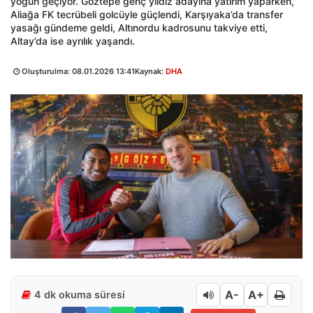
yoğun geçiyor. Göztepe genç yıldız adayına yatırım yaparken,
Aliağa FK tecrübeli golcüyle güçlendi, Karşıyaka’da transfer
yasağı gündeme geldi, Altınordu kadrosunu takviye etti,
Altay’da ise ayrılık yaşandı.
Oluşturulma:
08.01.2026 13:41
Kaynak:
DHA
A-
A+
4 dk okuma süresi