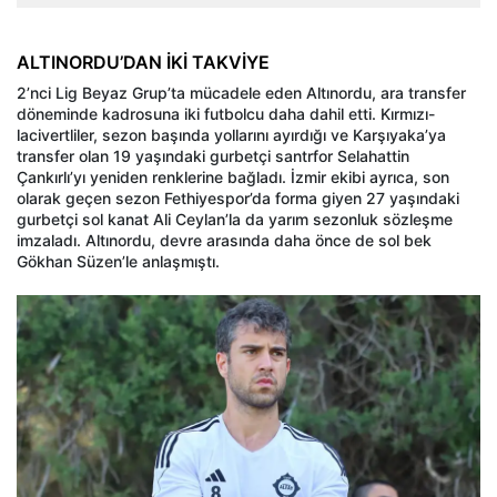
ALTINORDU’DAN İKİ TAKVİYE
2’nci Lig Beyaz Grup’ta mücadele eden Altınordu, ara transfer
döneminde kadrosuna iki futbolcu daha dahil etti. Kırmızı-
lacivertliler, sezon başında yollarını ayırdığı ve Karşıyaka’ya
transfer olan 19 yaşındaki gurbetçi santrfor Selahattin
Çankırlı’yı yeniden renklerine bağladı. İzmir ekibi ayrıca, son
olarak geçen sezon Fethiyespor’da forma giyen 27 yaşındaki
gurbetçi sol kanat Ali Ceylan’la da yarım sezonluk sözleşme
imzaladı. Altınordu, devre arasında daha önce de sol bek
Gökhan Süzen’le anlaşmıştı.