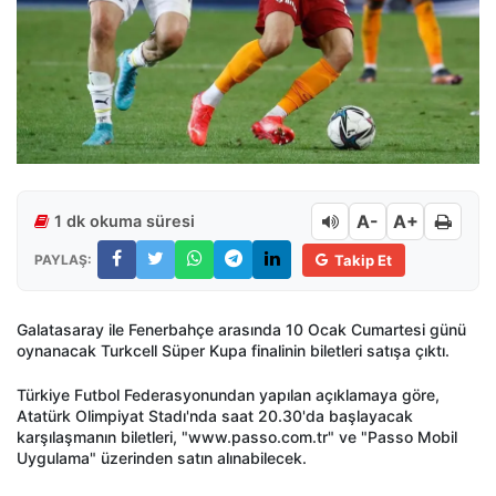
A-
A+
1 dk okuma süresi
PAYLAŞ:
Takip Et
Galatasaray ile Fenerbah
çe aras
ında 10 Ocak Cumartesi g
ünü
oynanacak Turkcell Süper Kupa finalinin biletleri sat
ışa
ç
ıktı.
T
ürkiye Futbol Federasyonundan yap
ılan a
ç
ıklamaya g
öre,
Atatürk Olimpiyat Stad
ı'nda saat 20.30'da başlayacak
karşılaşmanın biletleri, "www.passo.com.tr" ve "Passo Mobil
Uygulama"
üzerinden sat
ın alınabilecek.