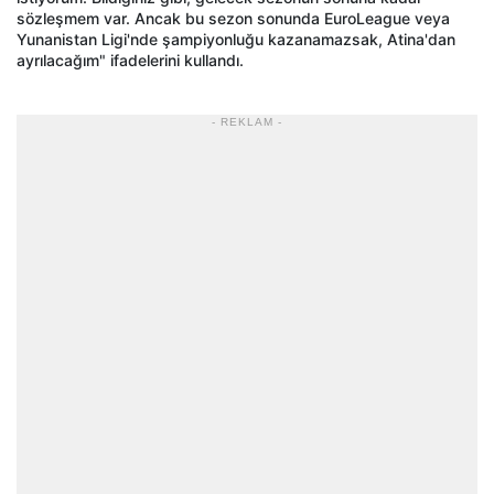
s
özle
şmem var. Ancak bu sezon sonunda EuroLeague veya
Yunanistan Ligi'nde şampiyonluğu kazanamazsak, Atina'dan
ayrılacağım" ifadelerini kullandı.
- REKLAM -