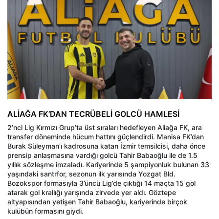
ALİAĞA FK’DAN TECRÜBELİ GOLCÜ HAMLESİ
2’nci Lig Kırmızı Grup’ta üst sıraları hedefleyen Aliağa FK, ara
transfer döneminde hücum hattını güçlendirdi. Manisa FK’dan
Burak Süleyman’ı kadrosuna katan İzmir temsilcisi, daha önce
prensip anlaşmasına vardığı golcü Tahir Babaoğlu ile de 1.5
yıllık sözleşme imzaladı. Kariyerinde 5 şampiyonluk bulunan 33
yaşındaki santrfor, sezonun ilk yarısında Yozgat Bld.
Bozokspor formasıyla 3’üncü Lig’de çıktığı 14 maçta 15 gol
atarak gol krallığı yarışında zirvede yer aldı. Göztepe
altyapısından yetişen Tahir Babaoğlu, kariyerinde birçok
kulübün formasını giydi.