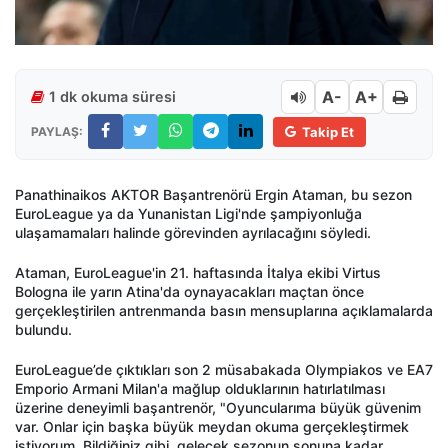
A-
A+
1 dk okuma süresi
PAYLAŞ:
Takip Et
Panathinaikos AKTOR Başantren
örü Ergin Ataman, bu sezon
EuroLeague ya da Yunanistan Ligi'nde
şampiyonluğa
ulaşamamaları halinde g
örevinden ayr
ılacağını s
öyledi.
Ataman, EuroLeague'in 21. haftas
ında İtalya ekibi Virtus
Bologna ile yarın Atina'da oynayacakları ma
çtan önce
gerçekle
ştirilen antrenmanda basın mensuplarına a
ç
ıklamalarda
bulundu.
EuroLeague’de
ç
ıktıkları son 2 m
üsabakada Olympiakos ve EA7
Emporio Armani Milan'a ma
ğlup olduklarının hatırlatılması
üzerine deneyimli ba
şantren
ör, "Oyuncular
ıma b
üyük güvenim
var. Onlar için ba
şka b
üyük meydan okuma gerçekle
ştirmek
istiyorum. Bildiğiniz gibi, gelecek sezonun sonuna kadar