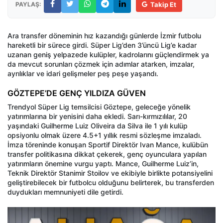
PAYLAŞ:
Takip Et
Ara transfer döneminin hız kazandığı günlerde İzmir futbolu
hareketli bir sürece girdi. Süper Lig’den 3’üncü Lig’e kadar
uzanan geniş yelpazede kulüpler, kadrolarını güçlendirmek ya
da mevcut sorunları çözmek için adımlar atarken, imzalar,
ayrılıklar ve idari gelişmeler peş peşe yaşandı.
GÖZTEPE’DE GENÇ YILDIZA GÜVEN
Trendyol Süper Lig temsilcisi Göztepe, geleceğe yönelik
yatırımlarına bir yenisini daha ekledi. Sarı-kırmızılılar, 20
yaşındaki Guilherme Luiz Oliveira da Silva ile 1 yılı kulüp
opsiyonlu olmak üzere 4.5+1 yıllık resmi sözleşme imzaladı.
İmza töreninde konuşan Sportif Direktör Ivan Mance, kulübün
transfer politikasına dikkat çekerek, genç oyunculara yapılan
yatırımların önemine vurgu yaptı. Mance, Guilherme Luiz’in,
Teknik Direktör Stanimir Stoilov ve ekibiyle birlikte potansiyelini
geliştirebilecek bir futbolcu olduğunu belirterek, bu transferden
duydukları memnuniyeti dile getirdi.