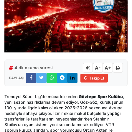
A-
A+
4 dk okuma süresi
PAYLAŞ:
Takip Et
Trendyol Süper Lig’de mücadele eden
Göztepe Spor Kulübü
,
yeni sezon hazırlıklarına devam ediyor. Göz-Göz, kuruluşunun
100. yılında ligde kalıcı olurken 2025-2026 sezonuna Avrupa
hedefiyle sahaya çıkıyor. İzmir ekibi makul bütçelerle yaptığı
transferler ile taraftarlarını heyecanlandırırken Stanimir
Stoilov’un oyun sistemi yeni sezonda merak ediliyor. VTR
sporun kurucularından, spor yorumcusu Orçun Akten ile