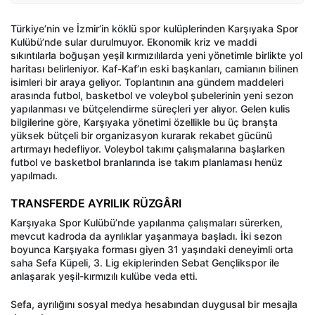
Türkiye’nin ve İzmir’in köklü spor kulüplerinden Karşıyaka Spor
Kulübü’nde sular durulmuyor. Ekonomik kriz ve maddi
sıkıntılarla boğuşan yeşil kırmızılılarda yeni yönetimle birlikte yol
haritası belirleniyor. Kaf-Kaf’ın eski başkanları, camianın bilinen
isimleri bir araya geliyor. Toplantının ana gündem maddeleri
arasında futbol, basketbol ve voleybol şubelerinin yeni sezon
yapılanması ve bütçelendirme süreçleri yer alıyor. Gelen kulis
bilgilerine göre, Karşıyaka yönetimi özellikle bu üç branşta
yüksek bütçeli bir organizasyon kurarak rekabet gücünü
artırmayı hedefliyor. Voleybol takımı çalışmalarına başlarken
futbol ve basketbol branlarında ise takım planlaması henüz
yapılmadı.
TRANSFERDE AYRILIK RÜZGÂRI
Karşıyaka Spor Kulübü’nde yapılanma çalışmaları sürerken,
mevcut kadroda da ayrılıklar yaşanmaya başladı. İki sezon
boyunca Karşıyaka forması giyen 31 yaşındaki deneyimli orta
saha Sefa Küpeli, 3. Lig ekiplerinden Sebat Gençlikspor ile
anlaşarak yeşil-kırmızılı kulübe veda etti.
Sefa, ayrılığını sosyal medya hesabından duygusal bir mesajla