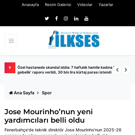
Anasayfa
Resim Galerisi
Videolar
Yazarlar
a yüzde
Özel hastanede skandal iddia: 7 haftalık hamile kadına ‘boş
İ
gebelik’ raporu verildi, 30 bin lira kürtaj parası istendi
g
Ana Sayfa
Spor
Jose Mourinho’nun yeni
yardımcıları belli oldu
Fenerbahçe'de teknik direktör Jose Mourinho’nun 2025-26