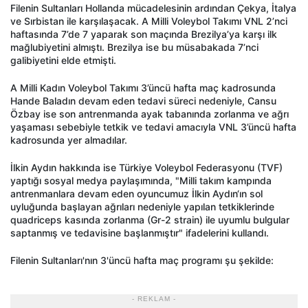
Filenin Sultanları Hollanda mücadelesinin ardından Çekya, İtalya
ve Sırbistan ile karşılaşacak. A Milli Voleybol Takımı VNL 2’nci
haftasında 7’de 7 yaparak son maçında Brezilya’ya karşı ilk
mağlubiyetini almıştı. Brezilya ise bu müsabakada 7’nci
galibiyetini elde etmişti.
A Milli Kadın Voleybol Takımı 3’üncü hafta maç kadrosunda
Hande Baladın devam eden tedavi süreci nedeniyle, Cansu
Özbay ise son antrenmanda ayak tabanında zorlanma ve ağrı
yaşaması sebebiyle tetkik ve tedavi amacıyla VNL 3’üncü hafta
kadrosunda yer almadılar.
İlkin Aydın hakkında ise Türkiye Voleybol Federasyonu (TVF)
yaptığı sosyal medya paylaşımında, "Milli takım kampında
antrenmanlara devam eden oyuncumuz İlkin Aydın‘ın sol
uyluğunda başlayan ağrıları nedeniyle yapılan tetkiklerinde
quadriceps kasında zorlanma (Gr-2 strain) ile uyumlu bulgular
saptanmış ve tedavisine başlanmıştır" ifadelerini kullandı.
Filenin Sultanları'nın 3'üncü hafta maç programı şu şekilde:
- REKLAM -