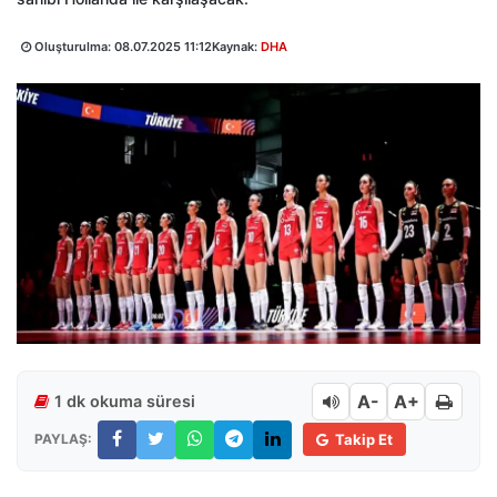
Oluşturulma:
08.07.2025 11:12
Kaynak:
DHA
A-
A+
1 dk okuma süresi
PAYLAŞ:
Takip Et