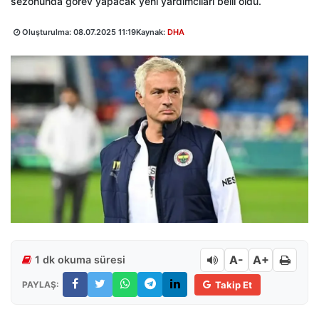
sezonunda görev yapacak yeni yardımcıları belli oldu.
Oluşturulma:
08.07.2025 11:19
Kaynak:
DHA
A-
A+
1 dk okuma süresi
PAYLAŞ:
Takip Et