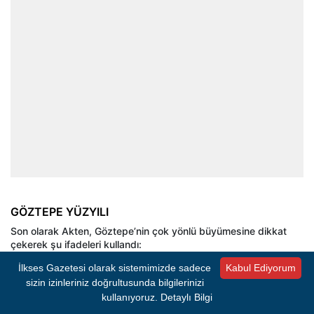
GÖZTEPE YÜZYILI
Son olarak Akten, Göztepe’nin çok yönlü büyümesine dikkat
çekerek şu ifadeleri kullandı:
“Futbol başta olmak üzere tüm branşlarda başarıyı hedefleyen,
İlkses Gazetesi olarak sistemimizde sadece
Kabul Ediyorum
tesisleşmeye ve altyapıya önem veren sistemli bir yapı
sizin izinleriniz doğrultusunda bilgilerinizi
kuruluyor. Bu yeni dönem, Göztepe’nin sadece İzmir’in değil
Türk sporunun da lokomotifi olacağının sinyallerini veriyor.
kullanıyoruz.
Detaylı Bilgi
Göztepe Yüzyılı resmen başladı.”