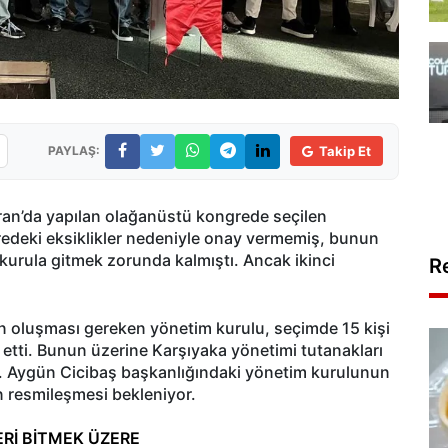
PAYLAŞ:
Takip Et
iran’da yapılan olağanüstü kongrede seçilen
gredeki eksiklikler nedeniyle onay vermemiş, bunun
kurula gitmek zorunda kalmıştı. Ancak ikinci
R
en oluşması gereken yönetim kurulu, seçimde 15 kişi
az etti. Bunun üzerine Karşıyaka yönetimi tutanakları
dı. Aygün Cicibaş başkanlığındaki yönetim kurulunun
 resmileşmesi bekleniyor.
Rİ BİTMEK ÜZERE