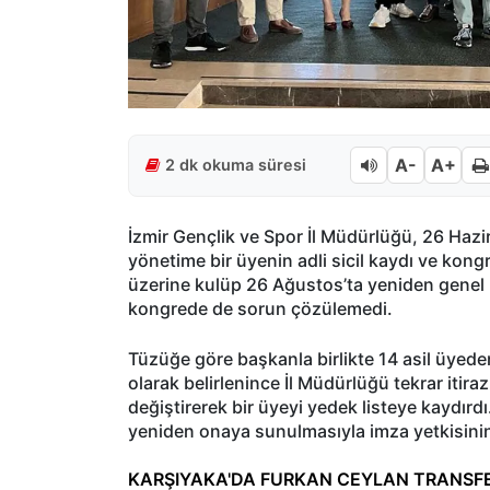
A-
A+
2 dk okuma süresi
İzmir Gençlik ve Spor İl Müdürlüğü, 26 Haz
yönetime bir üyenin adli sicil kaydı ve kon
üzerine kulüp 26 Ağustos’ta yeniden genel 
kongrede de sorun çözülemedi.
Tüzüğe göre başkanla birlikte 14 asil üyed
olarak belirlenince İl Müdürlüğü tekrar itir
değiştirerek bir üyeyi yedek listeye kaydır
yeniden onaya sunulmasıyla imza yetkisinin
KARŞIYAKA'DA FURKAN CEYLAN TRANSFE