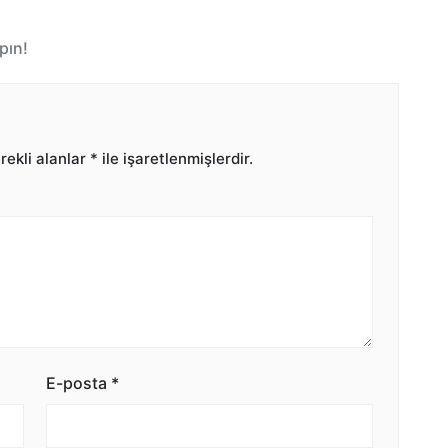
pın!
ekli alanlar
*
ile işaretlenmişlerdir.
E-posta
*