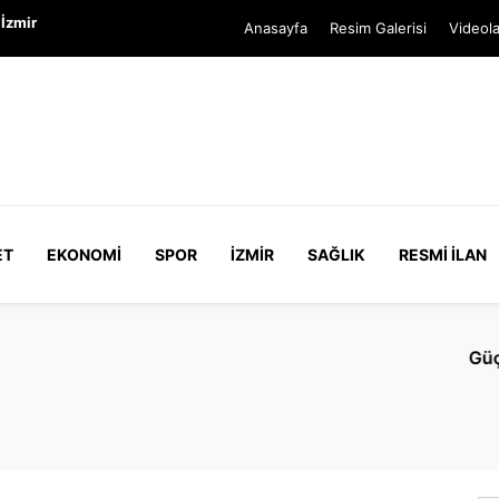
İzmir
Anasayfa
Resim Galerisi
Videola
ET
EKONOMI
SPOR
İZMIR
SAĞLIK
RESMI İLAN
CHP'de kalan meclis üyesi yok