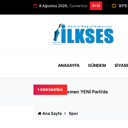
8 Ağustos 2026,
Cumartesi
31°C 
01:12
ANASAYFA
GÜNDEM
SIYAS
SON DAKIKA
Güç: Büyükşehir'de gönlü 
Ana Sayfa
Spor