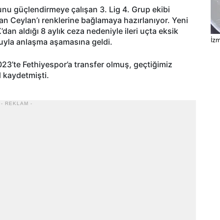
u güçlendirmeye çalışan 3. Lig 4. Grup ekibi
an Ceylan’ı renklerine bağlamaya hazırlanıyor. Yeni
an aldığı 8 aylık ceza nedeniyle ileri uçta eksik
İzm
lcuyla anlaşma aşamasına geldi.
23’te Fethiyespor’a transfer olmuş, geçtiğimiz
l kaydetmişti.
- REKLAM -