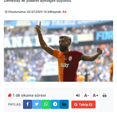
Demirbay ile yollarını ayırdığını duyurdu.
Oluşturulma:
02.07.2025 13:34
Kaynak:
AA
A-
A+
1 dk okuma süresi
PAYLAŞ:
Takip Et