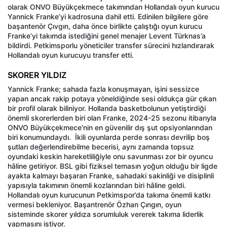
olarak ONVO Büyükçekmece takımından Hollandalı oyun kurucu
Yannick Franke’yi kadrosuna dahil etti. Edinilen bilgilere göre
başantenör Çıvgın, daha önce birlikte çalıştığı oyun kurucu
Franke’yi takımda istediğini genel menajer Levent Türknas’a
bildirdi. Petkimsporlu yöneticiler transfer sürecini hızlandırarak
Hollandalı oyun kurucuyu transfer etti.
SKORER YILDIZ
Yannick Franke; sahada fazla konuşmayan, işini sessizce
yapan ancak rakip potaya yöneldiğinde sesi oldukça gür çıkan
bir profil olarak biliniyor. Hollanda basketbolunun yetiştirdiği
önemli skorerlerden biri olan Franke, 2024-25 sezonu itibarıyla
ONVO Büyükçekmece'nin en güvenilir dış şut opsiyonlarından
biri konumundaydı. İkili oyunlarda perde sonrası devrilip boş
şutları değerlendirebilme becerisi, aynı zamanda topsuz
oyundaki keskin hareketliliğiyle onu savunması zor bir oyuncu
hâline getiriyor. BSL gibi fiziksel temasın yoğun olduğu bir ligde
ayakta kalmayı başaran Franke, sahadaki sakinliği ve disiplinli
yapısıyla takımının önemli kozlarından biri hâline geldi.
Hollandalı oyun kurucunun Petkimspor’da takıma önemli katkı
vermesi bekleniyor. Başantrenör Özhan Çıngın, oyun
sisteminde skorer yıldıza sorumluluk vererek takıma liderlik
yapmasını istiyor.