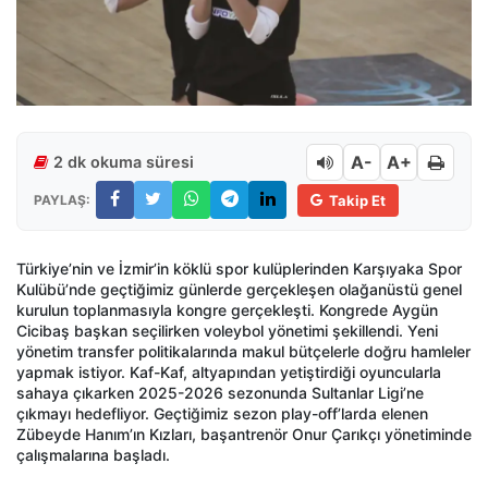
A-
A+
2 dk okuma süresi
PAYLAŞ:
Takip Et
Türkiye’nin ve İzmir’in köklü spor kulüplerinden Karşıyaka Spor
Kulübü’nde geçtiğimiz günlerde gerçekleşen olağanüstü genel
kurulun toplanmasıyla kongre gerçekleşti. Kongrede Aygün
Cicibaş başkan seçilirken voleybol yönetimi şekillendi. Yeni
yönetim transfer politikalarında makul bütçelerle doğru hamleler
yapmak istiyor. Kaf-Kaf, altyapından yetiştirdiği oyuncularla
sahaya çıkarken 2025-2026 sezonunda Sultanlar Ligi’ne
çıkmayı hedefliyor. Geçtiğimiz sezon play-off’larda elenen
Zübeyde Hanım’ın Kızları, başantrenör Onur Çarıkçı yönetiminde
çalışmalarına başladı.