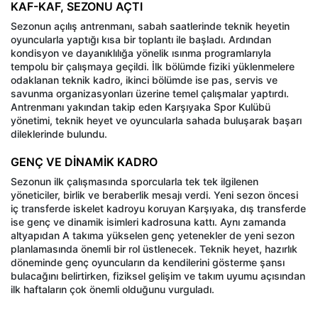
KAF-KAF, SEZONU AÇTI
Sezonun açılış antrenmanı, sabah saatlerinde teknik heyetin
oyuncularla yaptığı kısa bir toplantı ile başladı. Ardından
kondisyon ve dayanıklılığa yönelik ısınma programlarıyla
tempolu bir çalışmaya geçildi. İlk bölümde fiziki yüklenmelere
odaklanan teknik kadro, ikinci bölümde ise pas, servis ve
savunma organizasyonları üzerine temel çalışmalar yaptırdı.
Antrenmanı yakından takip eden Karşıyaka Spor Kulübü
yönetimi, teknik heyet ve oyuncularla sahada buluşarak başarı
dileklerinde bulundu.
GENÇ VE DİNAMİK KADRO
Sezonun ilk çalışmasında sporcularla tek tek ilgilenen
yöneticiler, birlik ve beraberlik mesajı verdi. Yeni sezon öncesi
iç transferde iskelet kadroyu koruyan Karşıyaka, dış transferde
ise genç ve dinamik isimleri kadrosuna kattı. Aynı zamanda
altyapıdan A takıma yükselen genç yetenekler de yeni sezon
planlamasında önemli bir rol üstlenecek. Teknik heyet, hazırlık
döneminde genç oyuncuların da kendilerini gösterme şansı
bulacağını belirtirken, fiziksel gelişim ve takım uyumu açısından
ilk haftaların çok önemli olduğunu vurguladı.