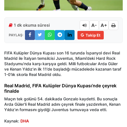
A-
A+
1 dk okuma süresi
PAYLAŞ:
Takip Et
FIFA Kulüpler Dünya Kupası son 16 turunda İspanyol devi Real
Madrid ile İtalyan temsilcisi Juventus, Miami’deki Hard Rock
Stadyumu’nda karşı karşıya geldi. Milli futbolcular Arda Güler
ve Kenan Yıldız’ın ilk 11’de başladığı mücadelede kazanan taraf
1-0’lık skorla Real Madrid oldu.
Real Madrid, FIFA Kulüpler Dünya Kupası’nde çeyrek
finalde
Maçın tek golünü 54. dakikada Gonzalo kaydetti. Bu sonuçla
Arda Güler’li Real Madrid adını çeyrek finale yazdırırken, Kenan
Yıldız’ın formasını giydiği Juventus turnuvaya veda etti.
Kaynak:
DHA