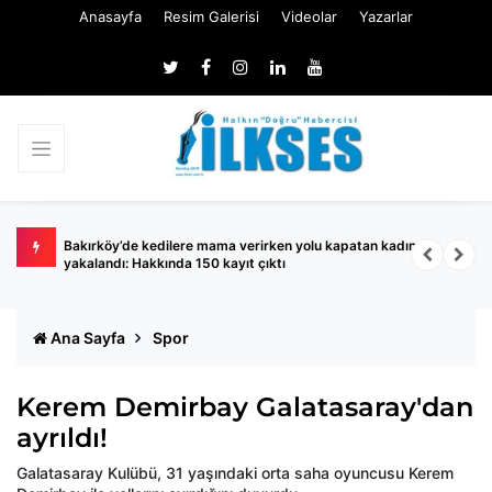
Anasayfa
Resim Galerisi
Videolar
Yazarlar
ında
Bakırköy’de kedilere mama verirken yolu kapatan kadın
S
yakalandı: Hakkında 150 kayıt çıktı
A
Ana Sayfa
Spor
Kerem Demirbay Galatasaray'dan
ayrıldı!
Galatasaray Kulübü, 31 yaşındaki orta saha oyuncusu Kerem