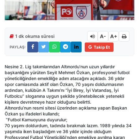
A-
A+
1 dk okuma süresi
PAYLAŞ:
Takip Et
Nesine 2. Lig takımlarından Altınordu’nun uzun yıllardır
başkanlığını yürüten Seyit Mehmet Özkan, profesyonel futbol
yöneticiliğinden emekliliğe adım atacağını açıkladı. 36 yıldır
spor camiasında aktif olan Özkan, 70 yaşını doldurmasının
ardından, kulübün A Takımı’nı “İyi Birey, İyi Vatandaş, İyi
Futbolcu” sloganına uygun şekilde yönetebilecek yetenekli
kişilere devretmeye hazır olduğunu belirtti.
Altınordu’nun resmi sitesi üzerinden açıklama yapan Başkan
Özkan şu ifadeleri kullandı;
“Futbol Kamuoyuna duyurulur;
70 yaşımı doldurdum, tadında bırakmak lazım. 1989 yılında 34
yaşımda iken başladığım ve 36 yıldır içinde olduğum
Profesyonel Futbol Yöneticiliği’nden emekliye ayrılma kararı