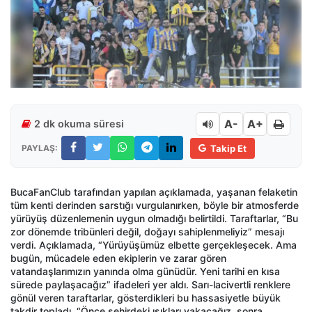
A-
A+
2 dk okuma süresi
PAYLAŞ:
Takip Et
BucaFanClub tarafından yapılan açıklamada, yaşanan felaketin
tüm kenti derinden sarstığı vurgulanırken, böyle bir atmosferde
yürüyüş düzenlemenin uygun olmadığı belirtildi. Taraftarlar, “Bu
zor dönemde tribünleri değil, doğayı sahiplenmeliyiz” mesajı
verdi. Açıklamada, “Yürüyüşümüz elbette gerçekleşecek. Ama
bugün, mücadele eden ekiplerin ve zarar gören
vatandaşlarımızın yanında olma günüdür. Yeni tarihi en kısa
sürede paylaşacağız” ifadeleri yer aldı. Sarı-lacivertli renklere
gönül veren taraftarlar, gösterdikleri bu hassasiyetle büyük
takdir topladı. “Önce şehirdeki ışıkları yakacağız, sonra