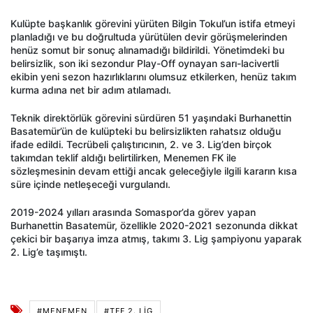
Kulüpte başkanlık görevini yürüten Bilgin Tokul’un istifa etmeyi
planladığı ve bu doğrultuda yürütülen devir görüşmelerinden
henüz somut bir sonuç alınamadığı bildirildi. Yönetimdeki bu
belirsizlik, son iki sezondur Play-Off oynayan sarı-lacivertli
ekibin yeni sezon hazırlıklarını olumsuz etkilerken, henüz takım
kurma adına net bir adım atılamadı.
Teknik direktörlük görevini sürdüren 51 yaşındaki Burhanettin
Basatemür’ün de kulüpteki bu belirsizlikten rahatsız olduğu
ifade edildi. Tecrübeli çalıştırıcının, 2. ve 3. Lig’den birçok
takımdan teklif aldığı belirtilirken, Menemen FK ile
sözleşmesinin devam ettiği ancak geleceğiyle ilgili kararın kısa
süre içinde netleşeceği vurgulandı.
2019-2024 yılları arasında Somaspor’da görev yapan
Burhanettin Basatemür, özellikle 2020-2021 sezonunda dikkat
çekici bir başarıya imza atmış, takımı 3. Lig şampiyonu yaparak
2. Lig’e taşımıştı.
#MENEMEN
#TFF 2. LIG