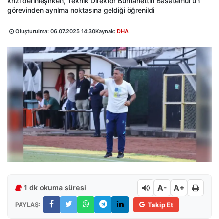
krizi derinleşirken, Teknik Direktör Burhanettin Basatemür’ün
görevinden ayrılma noktasına geldiği öğrenildi
Oluşturulma:
06.07.2025 14:30
Kaynak:
DHA
A-
A+
1 dk okuma süresi
PAYLAŞ:
Takip Et