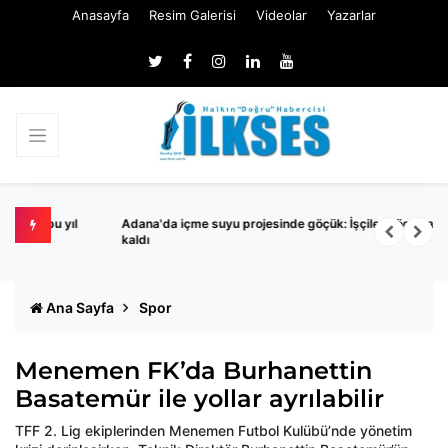
Anasayfa
Resim Galerisi
Videolar
Yazarlar
yıl
Adana'da içme suyu projesinde göçük: İşçiler göçük altında
M
kaldı
Ana Sayfa
Spor
Menemen FK’da Burhanettin
Basatemür ile yollar ayrılabilir
TFF 2. Lig ekiplerinden Menemen Futbol Kulübü’nde yönetim