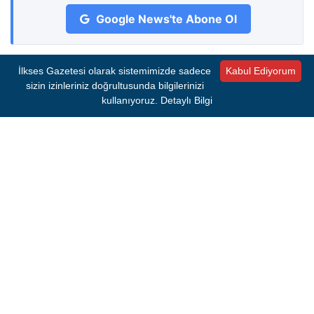
Google News'te Abone Ol
İlkses Gazetesi olarak sistemimizde sadece
Kabul Ediyorum
0 Yorum
sizin izinleriniz doğrultusunda bilgilerinizi
kullanıyoruz.
Detaylı Bilgi
Henüz yorum yapılmamış. İlk yorumu siz yapın!
Bir Yorum Bırakın
E-posta adresiniz yayımlanmayacaktır.
Gerekli
alanlar
*
ile işaretlenmişlerdir.
Yorum
*