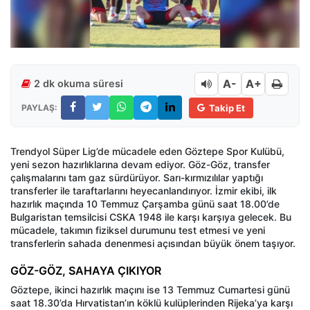
A-
A+
2 dk okuma süresi
PAYLAŞ:
Takip Et
Trendyol Süper Lig’de mücadele eden Göztepe Spor Kulübü,
yeni sezon hazırlıklarına devam ediyor. Göz-Göz, transfer
çalışmalarını tam gaz sürdürüyor. Sarı-kırmızılılar yaptığı
transferler ile taraftarlarını heyecanlandırıyor. İzmir ekibi, ilk
hazırlık maçında 10 Temmuz Çarşamba günü saat 18.00’de
Bulgaristan temsilcisi CSKA 1948 ile karşı karşıya gelecek. Bu
mücadele, takımın fiziksel durumunu test etmesi ve yeni
transferlerin sahada denenmesi açısından büyük önem taşıyor.
GÖZ-GÖZ, SAHAYA ÇIKIYOR
Göztepe, ikinci hazırlık maçını ise 13 Temmuz Cumartesi günü
saat 18.30’da Hırvatistan’ın köklü kulüplerinden Rijeka’ya karşı