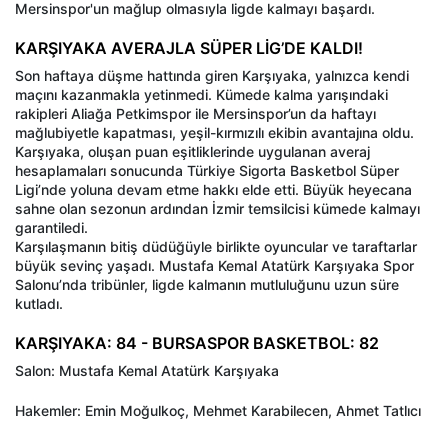
Mersinspor'un mağlup olmasıyla ligde kalmayı başardı.
KARŞIYAKA AVERAJLA SÜPER LİG’DE KALDI!
Son haftaya düşme hattında giren Karşıyaka, yalnızca kendi
maçını kazanmakla yetinmedi. Kümede kalma yarışındaki
rakipleri Aliağa Petkimspor ile Mersinspor’un da haftayı
mağlubiyetle kapatması, yeşil-kırmızılı ekibin avantajına oldu.
Karşıyaka, oluşan puan eşitliklerinde uygulanan averaj
hesaplamaları sonucunda Türkiye Sigorta Basketbol Süper
Ligi’nde yoluna devam etme hakkı elde etti. Büyük heyecana
sahne olan sezonun ardından İzmir temsilcisi kümede kalmayı
garantiledi.
Karşılaşmanın bitiş düdüğüyle birlikte oyuncular ve taraftarlar
büyük sevinç yaşadı. Mustafa Kemal Atatürk Karşıyaka Spor
Salonu’nda tribünler, ligde kalmanın mutluluğunu uzun süre
kutladı.
KARŞIYAKA: 84 - BURSASPOR BASKETBOL: 82
Salon: Mustafa Kemal Atatürk Karşıyaka
Hakemler: Emin Moğulkoç, Mehmet Karabilecen, Ahmet Tatlıcı