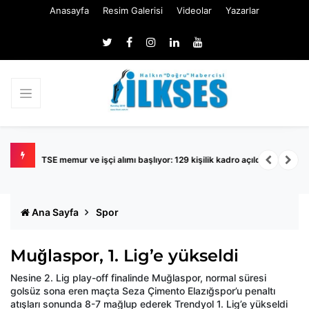
Anasayfa
Resim Galerisi
Videolar
Yazarlar
TSE memur ve işçi alımı başlıyor: 129 kişilik kadro açıldı
K
Ana Sayfa
Spor
Muğlaspor, 1. Lig’e yükseldi
Nesine 2. Lig play-off finalinde Muğlaspor, normal süresi
golsüz sona eren maçta Seza Çimento Elazığspor’u penaltı
atışları sonunda 8-7 mağlup ederek Trendyol 1. Lig’e yükseldi