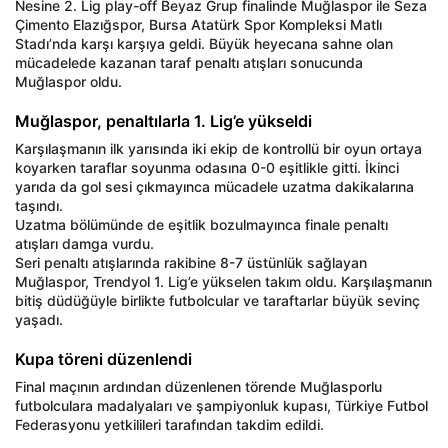
Nesine 2. Lig play-off Beyaz Grup finalinde Muğlaspor ile Seza
Çimento Elazığspor, Bursa Atatürk Spor Kompleksi Matlı
Stadı’nda karşı karşıya geldi. Büyük heyecana sahne olan
mücadelede kazanan taraf penaltı atışları sonucunda
Muğlaspor oldu.
Muğlaspor, penaltılarla 1. Lig’e yükseldi
Karşılaşmanın ilk yarısında iki ekip de kontrollü bir oyun ortaya
koyarken taraflar soyunma odasına 0-0 eşitlikle gitti. İkinci
yarıda da gol sesi çıkmayınca mücadele uzatma dakikalarına
taşındı.
Uzatma bölümünde de eşitlik bozulmayınca finale penaltı
atışları damga vurdu.
Seri penaltı atışlarında rakibine 8-7 üstünlük sağlayan
Muğlaspor, Trendyol 1. Lig’e yükselen takım oldu. Karşılaşmanın
bitiş düdüğüyle birlikte futbolcular ve taraftarlar büyük sevinç
yaşadı.
Kupa töreni düzenlendi
Final maçının ardından düzenlenen törende Muğlasporlu
futbolculara madalyaları ve şampiyonluk kupası, Türkiye Futbol
Federasyonu yetkilileri tarafından takdim edildi.