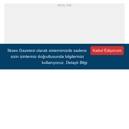
- REKLAM -
İlkses Gazetesi olarak sistemimizde sadece
Kabul Ediyorum
sizin izinleriniz doğrultusunda bilgilerinizi
kullanıyoruz.
Detaylı Bilgi
Karşıyaka: Sokolowski 11, Samet Geyik 1, Bishop 8, Manning