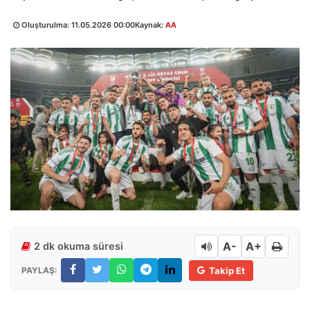
Oluşturulma:
11.05.2026 00:00
Kaynak:
AA
A-
A+
2 dk okuma süresi
PAYLAŞ:
Takip Et