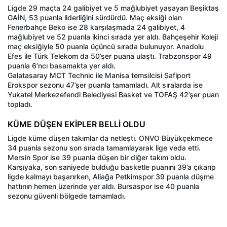
Ligde 29 maçta 24 galibiyet ve 5 mağlubiyet yaşayan Beşiktaş
GAİN, 53 puanla liderliğini sürdürdü. Maç eksiği olan
Fenerbahçe Beko ise 28 karşılaşmada 24 galibiyet, 4
mağlubiyet ve 52 puanla ikinci sırada yer aldı. Bahçeşehir Koleji
maç eksiğiyle 50 puanla üçüncü sırada bulunuyor. Anadolu
Efes ile Türk Telekom da 50’şer puana ulaştı. Trabzonspor 49
puanla 6’ncı basamakta yer aldı.
Galatasaray MCT Technic ile Manisa temsilcisi Safiport
Erokspor sezonu 47’şer puanla tamamladı. Alt sıralarda ise
Yukatel Merkezefendi Belediyesi Basket ve TOFAŞ 42’şer puan
topladı.
KÜME DÜŞEN EKİPLER BELLİ OLDU
Ligde küme düşen takımlar da netleşti. ONVO Büyükçekmece
34 puanla sezonu son sırada tamamlayarak lige veda etti.
Mersin Spor ise 39 puanla düşen bir diğer takım oldu.
Karşıyaka, son saniyede bulduğu basketle puanını 39’a çıkarıp
ligde kalmayı başarırken, Aliağa Petkimspor 39 puanla düşme
hattının hemen üzerinde yer aldı. Bursaspor ise 40 puanla
sezonu güvenli bölgede tamamladı.