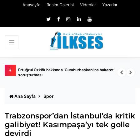
Anasayfa
Resim Galerisi
Videolar
Yazarlar
 belli
Ertuğrul Özkök hakkında 'Cumhurbaşkanı'na hakaret'
Ç
soruşturması
k
Ana Sayfa
Spor
Trabzonspor’dan İstanbul’da kritik
galibiyet! Kasımpaşa’yı tek golle
devirdi