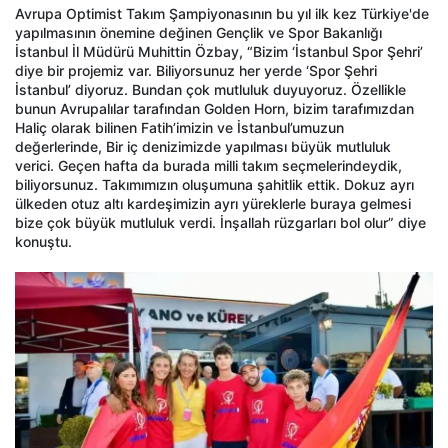
Avrupa Optimist Takım Şampiyonasının bu yıl ilk kez Türkiye'de
yapılmasının önemine değinen Gençlik ve Spor Bakanlığı
İstanbul İl Müdürü Muhittin Özbay, “Bizim ‘İstanbul Spor Şehri’
diye bir projemiz var. Biliyorsunuz her yerde ‘Spor Şehri
İstanbul’ diyoruz. Bundan çok mutluluk duyuyoruz. Özellikle
bunun Avrupalılar tarafından Golden Horn, bizim tarafımızdan
Haliç olarak bilinen Fatih’imizin ve İstanbul’umuzun
değerlerinde, Bir iç denizimizde yapılması büyük mutluluk
verici. Geçen hafta da burada milli takım seçmelerindeydik,
biliyorsunuz. Takımımızın oluşumuna şahitlik ettik. Dokuz ayrı
ülkeden otuz altı kardeşimizin ayrı yüreklerle buraya gelmesi
bize çok büyük mutluluk verdi. İnşallah rüzgarları bol olur” diye
konuştu.