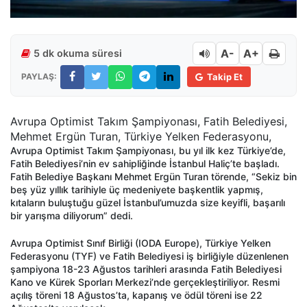
A-
A+
5 dk okuma süresi
PAYLAŞ:
Takip Et
Avrupa Optimist Takım Şampiyonası, Fatih Belediyesi,
Mehmet Ergün Turan, Türkiye Yelken Federasyonu,
Avrupa Optimist Takım Şampiyonası, bu yıl ilk kez Türkiye’de,
Fatih Belediyesi’nin ev sahipliğinde İstanbul Haliç’te başladı.
Fatih Belediye Başkanı Mehmet Ergün Turan törende, “Sekiz bin
beş yüz yıllık tarihiyle üç medeniyete başkentlik yapmış,
kıtaların buluştuğu güzel İstanbul’umuzda size keyifli, başarılı
bir yarışma diliyorum” dedi.
Avrupa Optimist Sınıf Birliği (IODA Europe), Türkiye Yelken
Federasyonu (TYF) ve Fatih Belediyesi iş birliğiyle düzenlenen
şampiyona 18-23 Ağustos tarihleri arasında Fatih Belediyesi
Kano ve Kürek Sporları Merkezi’nde gerçekleştiriliyor. Resmi
açılış töreni 18 Ağustos’ta, kapanış ve ödül töreni ise 22