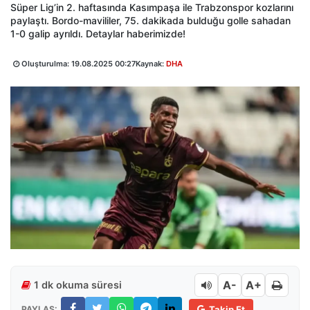
Süper Lig’in 2. haftasında Kasımpaşa ile Trabzonspor kozlarını
paylaştı. Bordo-mavililer, 75. dakikada bulduğu golle sahadan
1-0 galip ayrıldı. Detaylar haberimizde!
Oluşturulma:
19.08.2025 00:27
Kaynak:
DHA
A-
A+
1 dk okuma süresi
PAYLAŞ:
Takip Et