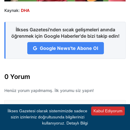
Kaynak:
DHA
İlkses Gazetesi'nden sıcak gelişmeleri anında
öğrenmek için Google Haberler'de bizi takip edin!
Google News'te Abone Ol
0 Yorum
Henüz yorum yapılmamış. İlk yorumu siz yapın!
İlkses Gazetesi olarak sistemimizde sadece
Kabul Ediyorum
Bir Yorum Bırakın
sizin izinleriniz doğrultusunda bilgilerinizi
E-posta adresiniz yayımlanmayacaktır.
Gerekli
kullanıyoruz.
Detaylı Bilgi
alanlar
*
ile işaretlenmişlerdir.