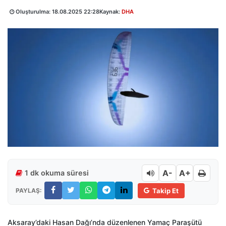
Oluşturulma:
18.08.2025 22:28
Kaynak:
DHA
A-
A+
1 dk okuma süresi
PAYLAŞ:
Takip Et
Aksaray’daki Hasan Dağı’nda düzenlenen Yamaç Paraşütü