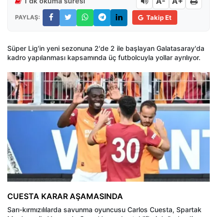
A-
A+
1 dk okuma süresi
PAYLAŞ:
Takip Et
Süper Lig'in yeni sezonuna 2'de 2 ile başlayan Galatasaray'da
kadro yapılanması kapsamında üç futbolcuyla yollar ayrılıyor.
CUESTA KARAR AŞAMASINDA
Sarı-kırmızılılarda savunma oyuncusu Carlos Cuesta, Spartak