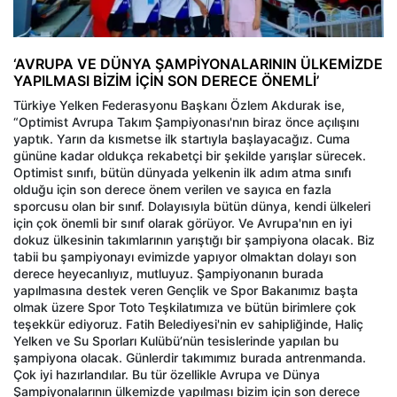
‘AVRUPA VE DÜNYA ŞAMPİYONALARININ ÜLKEMİZDE
YAPILMASI BİZİM İÇİN SON DERECE ÖNEMLİ’
Türkiye Yelken Federasyonu Başkanı Özlem Akdurak ise,
“Optimist Avrupa Takım Şampiyonası'nın biraz önce açılışını
yaptık. Yarın da kısmetse ilk startıyla başlayacağız. Cuma
gününe kadar oldukça rekabetçi bir şekilde yarışlar sürecek.
Optimist sınıfı, bütün dünyada yelkenin ilk adım atma sınıfı
olduğu için son derece önem verilen ve sayıca en fazla
sporcusu olan bir sınıf. Dolayısıyla bütün dünya, kendi ülkeleri
için çok önemli bir sınıf olarak görüyor. Ve Avrupa'nın en iyi
dokuz ülkesinin takımlarının yarıştığı bir şampiyona olacak. Biz
tabii bu şampiyonayı evimizde yapıyor olmaktan dolayı son
derece heyecanlıyız, mutluyuz. Şampiyonanın burada
yapılmasına destek veren Gençlik ve Spor Bakanımız başta
olmak üzere Spor Toto Teşkilatımıza ve bütün birimlere çok
teşekkür ediyoruz. Fatih Belediyesi'nin ev sahipliğinde, Haliç
Yelken ve Su Sporları Kulübü’nün tesislerinde yapılan bu
şampiyona olacak. Günlerdir takımımız burada antrenmanda.
Çok iyi hazırlandılar. Bu tür özellikle Avrupa ve Dünya
Şampiyonalarının ülkemizde yapılması bizim için son derece