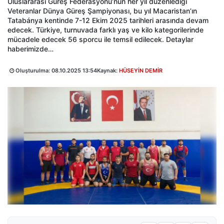
Uluslararası Güreş Federasyonu’nun her yıl düzenlediği
Veteranlar Dünya Güreş Şampiyonası, bu yıl Macaristan’ın
Tatabánya kentinde 7-12 Ekim 2025 tarihleri arasında devam
edecek. Türkiye, turnuvada farklı yaş ve kilo kategorilerinde
mücadele edecek 56 sporcu ile temsil edilecek. Detaylar
haberimizde…
Oluşturulma:
08.10.2025 13:54
Kaynak:
HÜSEYİN DEMİR