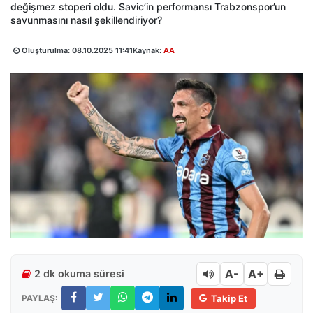
değişmez stoperi oldu. Savic’in performansı Trabzonspor’un
savunmasını nasıl şekillendiriyor?
Oluşturulma:
08.10.2025 11:41
Kaynak:
AA
A-
A+
2 dk okuma süresi
PAYLAŞ:
Takip Et