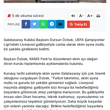
A-
A+
5 dk okuma süresi
PAYLAŞ:
Takip Et
Galatasaray Kulübü Başkanı Dursun Özbek, UEFA Şampiyonlar
Ligi'ndeki Liverpool galibiyetiyle camia olarak ekim ayına mutlu
bir şekilde girdiklerini belirtti.
Başkan Özbek, RAMS Park'ta düzenlenen ekim ayı olağan
divan kurulu toplantısında açıklamalarda bulundu.
Kuruluş tarihi sebebiyle ekim ayının Galatasaray için çok önemli
olduğunu vurgulayan Özbek, "Futbol takımımız, ekim ayına
mutlu ve gururlu bir şekilde girmemizi sağladı. Liverpool
maçında aldığımız galibiyetin bizi Avrupa'da hedeflediğimiz
başarılara götürecek ateşi yaktığına inanıyorum. Bu galibiyette
imzası olan Okan hocamız, teknik kadromuz, oyuncularımız ve
çalışanlarımıza teşekkür gönderiyorum. Daha büyük başarılar
için onların yanında olacağız. Birlikte hedeflediğimiz başarılara