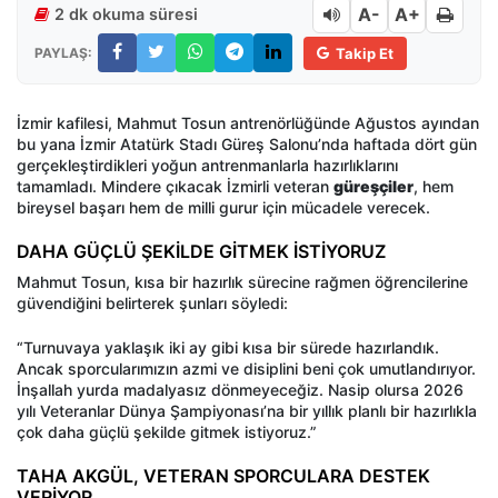
A-
A+
2 dk okuma süresi
PAYLAŞ:
Takip Et
İzmir kafilesi, Mahmut Tosun antrenörlüğünde Ağustos ayından
bu yana İzmir Atatürk Stadı Güreş Salonu’nda haftada dört gün
gerçekleştirdikleri yoğun antrenmanlarla hazırlıklarını
tamamladı.
Mindere çıkacak İzmirli veteran
güreşçiler
, hem
bireysel başarı hem de milli gurur için mücadele verecek.
DAHA GÜÇLÜ ŞEKİLDE GİTMEK İSTİYORUZ
Mahmut Tosun, kısa bir hazırlık sürecine rağmen öğrencilerine
güvendiğini belirterek şunları söyledi:
“Turnuvaya yaklaşık iki ay gibi kısa bir sürede hazırlandık.
Ancak sporcularımızın azmi ve disiplini beni çok umutlandırıyor.
İnşallah yurda madalyasız dönmeyeceğiz. Nasip olursa 2026
yılı Veteranlar Dünya Şampiyonası’na bir yıllık planlı bir hazırlıkla
çok daha güçlü şekilde gitmek istiyoruz.”
TAHA AKGÜL, VETERAN SPORCULARA DESTEK
VERİYOR