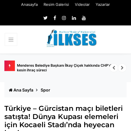
Anasayfa
Resim Galerisi
Videolar
Yazarlar
gaard
Menderes Belediye Başkanı İlkay Çiçek hakkında CHP'den
P
kesin ihraç süreci
Ana Sayfa
Spor
Türkiye – Gürcistan maçı biletleri
satışta! Dünya Kupası elemeleri
için Kocaeli Stadı’nda heyecan