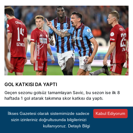
GOL KATKISI DA YAPTI
Geçen sezonu golsüz tamamlayan Savic, bu sezon ise ilk 8
haftada 1 gol atarak takımına skor katkısı da yaptı.
Uğurcan Çakır'ın Galatasaray'a transfer olmasıyla kaptanlık
İlkses Gazetesi olarak sistemimizde sadece
Kabul Ediyorum
görevine getirilen Karadağlı futbolcu, Trabzonspor'un ligin 3.
sizin izinleriniz doğrultusunda bilgilerinizi
haftasında Hesap.com Antalyaspor'u sahasında 1-0 yendiği
kullanıyoruz.
Detaylı Bilgi
karşılaşmada takımının galibiyet golünü atarak 3 puanı getiren
isim oldu.