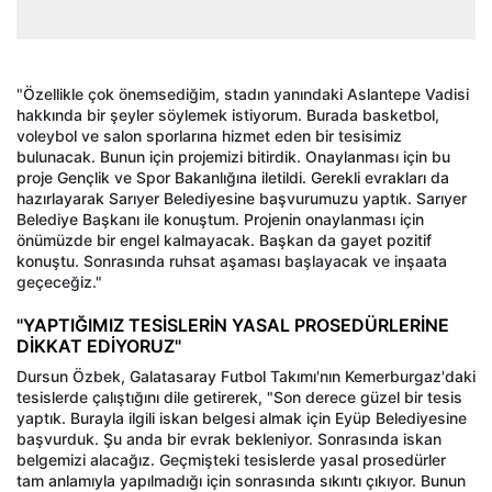
"Özellikle çok önemsediğim, stadın yanındaki Aslantepe Vadisi
hakkında bir şeyler söylemek istiyorum. Burada basketbol,
voleybol ve salon sporlarına hizmet eden bir tesisimiz
bulunacak. Bunun için projemizi bitirdik. Onaylanması için bu
proje Gençlik ve Spor Bakanlığına iletildi. Gerekli evrakları da
hazırlayarak Sarıyer Belediyesine başvurumuzu yaptık. Sarıyer
Belediye Başkanı ile konuştum. Projenin onaylanması için
önümüzde bir engel kalmayacak. Başkan da gayet pozitif
konuştu. Sonrasında ruhsat aşaması başlayacak ve inşaata
geçeceğiz."
"YAPTIĞIMIZ TESİSLERİN YASAL PROSEDÜRLERİNE
DİKKAT EDİYORUZ"
Dursun Özbek, Galatasaray Futbol Takımı'nın Kemerburgaz'daki
tesislerde çalıştığını dile getirerek, "Son derece güzel bir tesis
yaptık. Burayla ilgili iskan belgesi almak için Eyüp Belediyesine
başvurduk. Şu anda bir evrak bekleniyor. Sonrasında iskan
belgemizi alacağız. Geçmişteki tesislerde yasal prosedürler
tam anlamıyla yapılmadığı için sonrasında sıkıntı çıkıyor. Bunun