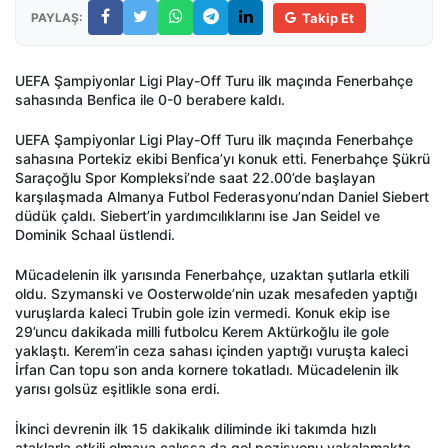
PAYLAŞ:
Takip Et
UEFA Şampiyonlar Ligi Play-Off Turu ilk maçında Fenerbahçe
sahasında Benfica ile 0-0 berabere kaldı.
UEFA Şampiyonlar Ligi Play-Off Turu ilk maçında Fenerbahçe
sahasına Portekiz ekibi Benfica’yı konuk etti. Fenerbahçe Şükrü
Saraçoğlu Spor Kompleksi’nde saat 22.00’de başlayan
karşılaşmada Almanya Futbol Federasyonu’ndan Daniel Siebert
düdük çaldı. Siebert’in yardımcılıklarını ise Jan Seidel ve
Dominik Schaal üstlendi.
Mücadelenin ilk yarısında Fenerbahçe, uzaktan şutlarla etkili
oldu. Szymanski ve Oosterwolde’nin uzak mesafeden yaptığı
vuruşlarda kaleci Trubin gole izin vermedi. Konuk ekip ise
29’uncu dakikada milli futbolcu Kerem Aktürkoğlu ile gole
yaklaştı. Kerem’in ceza sahası içinden yaptığı vuruşta kaleci
İrfan Can topu son anda kornere tokatladı. Mücadelenin ilk
yarısı golsüz eşitlikle sona erdi.
İkinci devrenin ilk 15 dakikalık diliminde iki takımda hızlı
ataklarla etkili olmaya çalışsa da gol pozisyonu yakalamakta