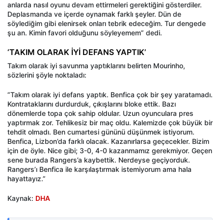
anlarda nasıl oyunu devam ettirmeleri gerektiğini gösterdiler.
Deplasmanda ve içerde oynamak farklı şeyler. Dün de
söylediğim gibi elenirsek onları tebrik edeceğim. Tur dengede
şu an. Kimin favori olduğunu söyleyemem” dedi.
‘TAKIM OLARAK İYİ DEFANS YAPTIK’
Takım olarak iyi savunma yaptıklarını belirten Mourinho,
sözlerini şöyle noktaladı:
“Takım olarak iyi defans yaptık. Benfica çok bir şey yaratamadı.
Kontrataklarını durdurduk, çıkışlarını bloke ettik. Bazı
dönemlerde topa çok sahip oldular. Uzun oyunculara pres
yaptırmak zor. Tehlikesiz bir maç oldu. Kalemizde çok büyük bir
tehdit olmadı. Ben cumartesi gününü düşünmek istiyorum.
Benfica, Lizbon’da farklı olacak. Kazanırlarsa geçecekler. Bizim
için de öyle. Nice gibi; 3-0, 4-0 kazanmamız gerekmiyor. Geçen
sene burada Rangers’a kaybettik. Nerdeyse geçiyorduk.
Rangers’ı Benfica ile karşılaştırmak istemiyorum ama hala
hayattayız.”
Kaynak:
DHA