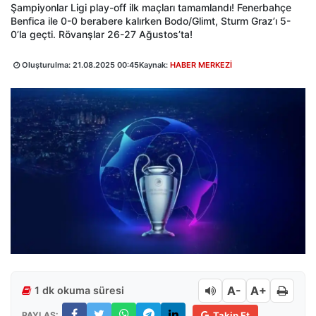
Şampiyonlar Ligi play-off ilk maçları tamamlandı! Fenerbahçe
Benfica ile 0-0 berabere kalırken Bodo/Glimt, Sturm Graz’ı 5-
0’la geçti. Rövanşlar 26-27 Ağustos’ta!
Oluşturulma:
21.08.2025 00:45
Kaynak:
HABER MERKEZİ
A-
A+
1 dk okuma süresi
PAYLAŞ:
Takip Et