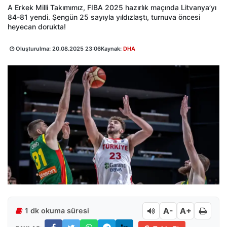
A Erkek Milli Takımımız, FIBA 2025 hazırlık maçında Litvanya’yı
84-81 yendi. Şengün 25 sayıyla yıldızlaştı, turnuva öncesi
heyecan dorukta!
Oluşturulma:
20.08.2025 23:06
Kaynak:
DHA
A-
A+
1 dk okuma süresi