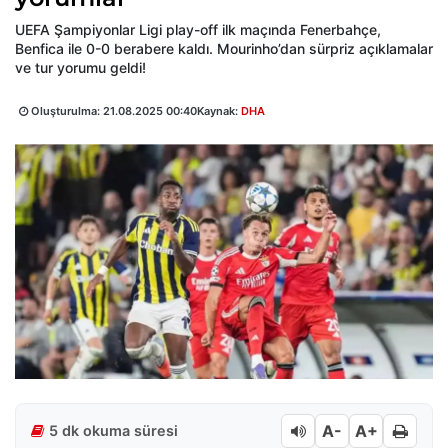
UEFA Şampiyonlar Ligi play-off ilk maçında Fenerbahçe,
Benfica ile 0-0 berabere kaldı. Mourinho’dan sürpriz açıklamalar
ve tur yorumu geldi!
Oluşturulma:
21.08.2025 00:40
Kaynak:
DHA
A-
A+
5 dk okuma süresi