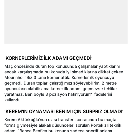
‘KORNERLERİMİZ İLK ADAMI GEÇMEDİ’
Maç öncesinde duran top konusunda çalışmalar yaptıklarını
ancak karşılaşmada bu konuda iyi olmadıklarına dikkat çeken
Mourinho, “Biz 3 tane korner attık. Kornerler ilk oyuncuyu
geçmedi. Duran topları çalıştığımızı söyleyebilirim. 2 metre
oyuncuların olabilir ama korner ilk adamı geçmezse tehlike
yaratmaz. Ben böyle 3 pozisyon hatırlıyorum” ifadelerini
kullandı.
‘KEREM’İN OYNAMASI BENİM İÇİN SÜRPRİZ OLMADI’
Kerem Aktürkoğlu’nun olası transferi sonrasında bu maçta
forma giymesiyle alakalı düşünceleri sorulan Portekizli teknik
adam, “Bence Benfica bu konuda sadece sportif anlamı