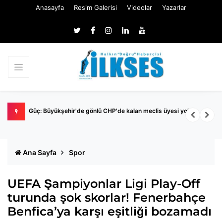
Anasayfa
Resim Galerisi
Videolar
Yazarlar
Nİ
Güç: Büyükşehir'de gönlü CHP'de kalan meclis üyesi yok
M
İ
Ana Sayfa
Spor
UEFA Şampiyonlar Ligi Play-Off
turunda şok skorlar! Fenerbahçe
Benfica’ya karşı eşitliği bozamadı