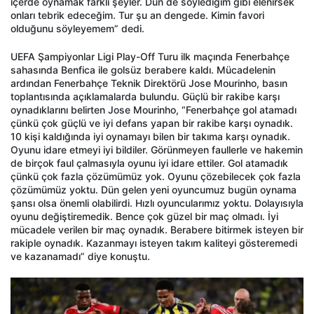
içerde oynamak farklı şeyler. Dün de söylediğim gibi elenirsek
onları tebrik edeceğim. Tur şu an dengede. Kimin favori
olduğunu söyleyemem” dedi.
UEFA Şampiyonlar Ligi Play-Off Turu ilk maçında Fenerbahçe
sahasında Benfica ile golsüz berabere kaldı. Mücadelenin
ardından Fenerbahçe Teknik Direktörü Jose Mourinho, basın
toplantısında açıklamalarda bulundu. Güçlü bir rakibe karşı
oynadıklarını belirten Jose Mourinho, “Fenerbahçe gol atamadı
çünkü çok güçlü ve iyi defans yapan bir rakibe karşı oynadık.
10 kişi kaldığında iyi oynamayı bilen bir takıma karşı oynadık.
Oyunu idare etmeyi iyi bildiler. Görünmeyen faullerle ve hakemin
de birçok faul çalmasıyla oyunu iyi idare ettiler. Gol atamadık
çünkü çok fazla çözümümüz yok. Oyunu çözebilecek çok fazla
çözümümüz yoktu. Dün gelen yeni oyuncumuz bugün oynama
şansı olsa önemli olabilirdi. Hızlı oyuncularımız yoktu. Dolayısıyla
oyunu değiştiremedik. Bence çok güzel bir maç olmadı. İyi
mücadele verilen bir maç oynadık. Berabere bitirmek isteyen bir
rakiple oynadık. Kazanmayı isteyen takım kaliteyi gösteremedi
ve kazanamadı” diye konuştu.