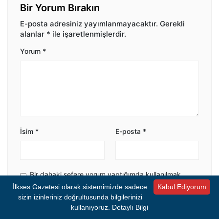
Bir Yorum Bırakın
E-posta adresiniz yayımlanmayacaktır.
Gerekli
alanlar
*
ile işaretlenmişlerdir.
Yorum
*
İsim
*
E-posta
*
Bir dahaki sefere yorum yaptığımda kullanılmak
üzere adımı ve e-posta adresimi bu tarayıcıya
İlkses Gazetesi olarak sistemimizde sadece
Kabul Ediyorum
kaydet.
sizin izinleriniz doğrultusunda bilgilerinizi
kullanıyoruz.
Detaylı Bilgi
Yorumu Gönder