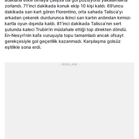
zorlandı. 71’inci dakikada konuk ekip 10 kişi kaldı. 69’uncu
dakikada sarı kart gören Florentino, orta sahada Talisca’yı
arkadan çekerek durdurunca ikinci sarı kartın ardından kırmızı
kartla oyun dışında kaldı. 81’inci dakikada Talisca’nın sert
şutunda kaleci Trubin’in müdahale ettiği top direkten döndü.
En-Nesyri’nin kafa vuruşuyla topu tamamladı ancak ofsayt
gerekçesiyle gol geçerlilik kazanmadı. Karşılaşma golsüz
eşitlikle sona erdi.
- REKLAM -