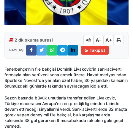
A-
A+
2 dk okuma süresi
PAYLAŞ:
Takip Et
Fenerbahçe’nin file bekçisi Dominik Livakovic’in sarı-lacivertli
formayla olan serüveni sona ermek üzere. Hırvat medyasından
Sportske Novosti’de yer alan özel haber, 30 yaşındaki kalecinin
önümüzdeki günlerde takımdan ayrılacağını iddia etti.
Sezon başında büyük umutlarla transfer edilen Livakovic,
Türkiye macerasını Avrupa’nın en prestijli liglerinden birinde
devam ettireceği sinyallerini verdi. Sarı-lacivertlilerde 32 maçta
görev yapan deneyimli file bekçisi, bu karşılaşmalarda
kalesinde 38 gol görürken 9 müsabakada rakipleri gole geçit
vermedi.