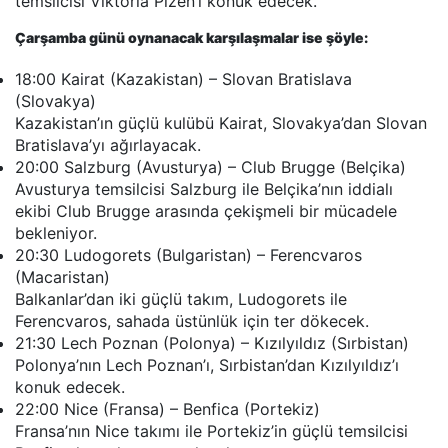
temsilcisi Viktoria Plzen’i konuk edecek.
Çarşamba günü oynanacak karşılaşmalar ise şöyle:
18:00 Kairat (Kazakistan) – Slovan Bratislava
(Slovakya)
Kazakistan’ın güçlü kulübü Kairat, Slovakya’dan Slovan
Bratislava’yı ağırlayacak.
20:00 Salzburg (Avusturya) – Club Brugge (Belçika)
Avusturya temsilcisi Salzburg ile Belçika’nın iddialı
ekibi Club Brugge arasında çekişmeli bir mücadele
bekleniyor.
20:30 Ludogorets (Bulgaristan) – Ferencvaros
(Macaristan)
Balkanlar’dan iki güçlü takım, Ludogorets ile
Ferencvaros, sahada üstünlük için ter dökecek.
21:30 Lech Poznan (Polonya) – Kızılyıldız (Sırbistan)
Polonya’nın Lech Poznan’ı, Sırbistan’dan Kızılyıldız’ı
konuk edecek.
22:00 Nice (Fransa) – Benfica (Portekiz)
Fransa’nın Nice takımı ile Portekiz’in güçlü temsilcisi