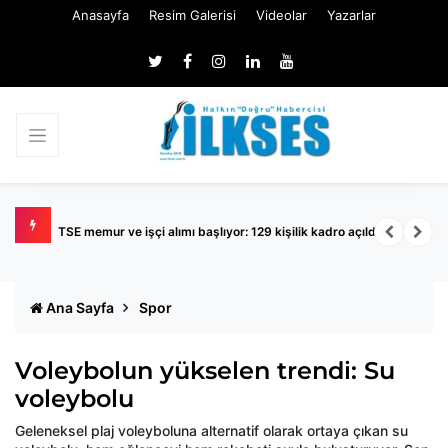
Anasayfa
Resim Galerisi
Videolar
Yazarlar
TSE memur ve işçi alımı başlıyor: 129 kişilik kadro açıldı
K
Ana Sayfa
Spor
Voleybolun yükselen trendi: Su
voleybolu
Geleneksel plaj voleyboluna alternatif olarak ortaya çıkan su