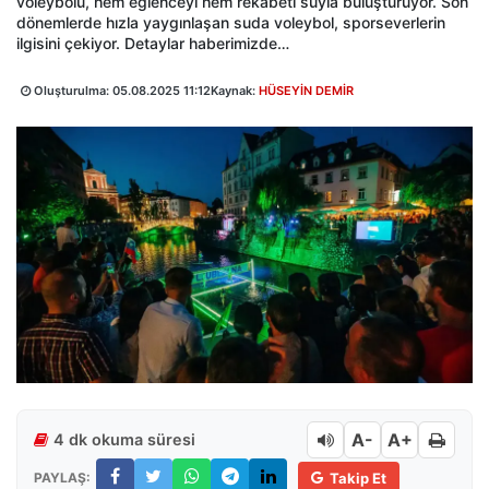
voleybolu, hem eğlenceyi hem rekabeti suyla buluşturuyor. Son
dönemlerde hızla yaygınlaşan suda voleybol, sporseverlerin
ilgisini çekiyor. Detaylar haberimizde…
Oluşturulma:
05.08.2025 11:12
Kaynak:
HÜSEYİN DEMİR
A-
A+
4 dk okuma süresi
PAYLAŞ:
Takip Et