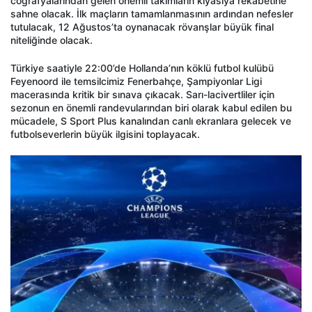
coğrafyalarından gelen önemli takımların kıyasıya rekabetine
sahne olacak. İlk maçların tamamlanmasının ardından nefesler
tutulacak, 12 Ağustos’ta oynanacak rövanşlar büyük final
niteliğinde olacak.
Türkiye saatiyle 22:00’de Hollanda’nın köklü futbol kulübü
Feyenoord ile temsilcimiz Fenerbahçe, Şampiyonlar Ligi
macerasında kritik bir sınava çıkacak. Sarı-lacivertliler için
sezonun en önemli randevularından biri olarak kabul edilen bu
mücadele, S Sport Plus kanalından canlı ekranlara gelecek ve
futbolseverlerin büyük ilgisini toplayacak.