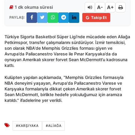
A-
A+
1 dk okuma süresi
PAYLAŞ:
Takip Et
Türkiye Sigorta Basketbol Süper Ligi'nde mücadele eden Aliağa
Petkimspor, transfer çalışmalarını sürdürüyor. İzmir temsilcisi,
son olarak NBA'de Memphis Grizzlies forması giyen ve
Avrupa’da Pallacanestro Varese ile Pınar Karşıyaka’da da
oynayan Amerikalı skorer forvet Sean McDermott’u kadrosuna
kattı.
Kulüpten yapılan açıklamada, "Memphis Grizzlies formasıyla
NBA deneyimi yaşayan, Avrupa'da Pallacanestro Varese ve
Karşıyaka formalarıyla dikkat çeken Amerikalı skorer forvet
Sean McDermott, birlikte hedefe yolculuğumuz için aramıza
katıldı." ifadelerine yer verildi.
#KARŞIYAKA
#ALIAĞA