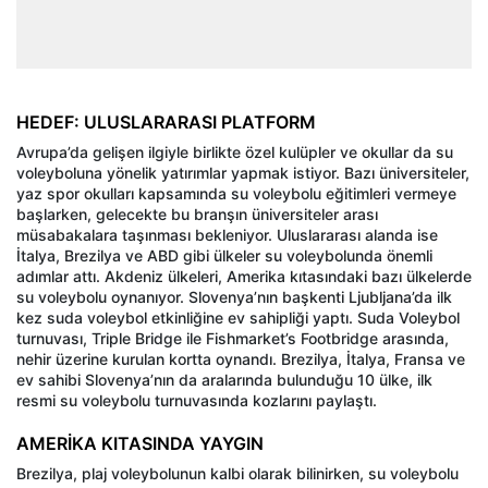
HEDEF: ULUSLARARASI PLATFORM
Avrupa’da gelişen ilgiyle birlikte özel kulüpler ve okullar da su
voleyboluna yönelik yatırımlar yapmak istiyor. Bazı üniversiteler,
yaz spor okulları kapsamında su voleybolu eğitimleri vermeye
başlarken, gelecekte bu branşın üniversiteler arası
müsabakalara taşınması bekleniyor. Uluslararası alanda ise
İtalya, Brezilya ve ABD gibi ülkeler su voleybolunda önemli
adımlar attı. Akdeniz ülkeleri, Amerika kıtasındaki bazı ülkelerde
su voleybolu oynanıyor. Slovenya’nın başkenti Ljubljana’da ilk
kez suda voleybol etkinliğine ev sahipliği yaptı. Suda Voleybol
turnuvası, Triple Bridge ile Fishmarket’s Footbridge arasında,
nehir üzerine kurulan kortta oynandı. Brezilya, İtalya, Fransa ve
ev sahibi Slovenya’nın da aralarında bulunduğu 10 ülke, ilk
resmi su voleybolu turnuvasında kozlarını paylaştı.
AMERİKA KITASINDA YAYGIN
Brezilya, plaj voleybolunun kalbi olarak bilinirken, su voleybolu