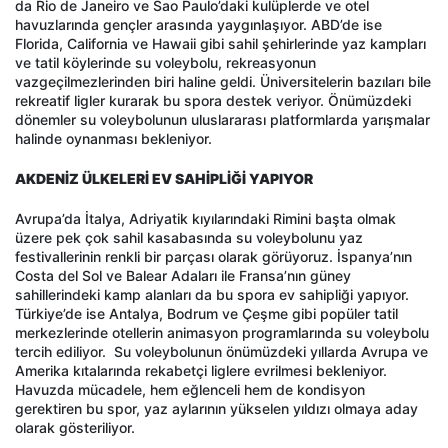
da Rio de Janeiro ve Sao Paulo’daki kulüplerde ve otel
havuzlarında gençler arasında yaygınlaşıyor. ABD’de ise
Florida, California ve Hawaii gibi sahil şehirlerinde yaz kampları
ve tatil köylerinde su voleybolu, rekreasyonun
vazgeçilmezlerinden biri haline geldi. Üniversitelerin bazıları bile
rekreatif ligler kurarak bu spora destek veriyor. Önümüzdeki
dönemler su voleybolunun uluslararası platformlarda yarışmalar
halinde oynanması bekleniyor.
AKDENİZ ÜLKELERİ EV SAHİPLİĞİ YAPIYOR
Avrupa’da İtalya, Adriyatik kıyılarındaki Rimini başta olmak
üzere pek çok sahil kasabasında su voleybolunu yaz
festivallerinin renkli bir parçası olarak görüyoruz. İspanya’nın
Costa del Sol ve Balear Adaları ile Fransa’nın güney
sahillerindeki kamp alanları da bu spora ev sahipliği yapıyor.
Türkiye’de ise Antalya, Bodrum ve Çeşme gibi popüler tatil
merkezlerinde otellerin animasyon programlarında su voleybolu
tercih ediliyor. Su voleybolunun önümüzdeki yıllarda Avrupa ve
Amerika kıtalarında rekabetçi liglere evrilmesi bekleniyor.
Havuzda mücadele, hem eğlenceli hem de kondisyon
gerektiren bu spor, yaz aylarının yükselen yıldızı olmaya aday
olarak gösteriliyor.