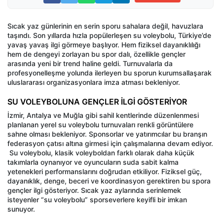
Sıcak yaz günlerinin en serin sporu sahalara değil, havuzlara
taşındı. Son yıllarda hızla popülerleşen su voleybolu, Türkiye’de
yavaş yavaş ilgi görmeye başlıyor. Hem fiziksel dayanıklılığı
hem de dengeyi zorlayan bu spor dalı, özellikle gençler
arasında yeni bir trend haline geldi. Turnuvalarla da
profesyonelleşme yolunda ilerleyen bu sporun kurumsallaşarak
uluslararası organizasyonlara imza atması bekleniyor.
SU VOLEYBOLUNA GENÇLER İLGİ GÖSTERİYOR
İzmir, Antalya ve Muğla gibi sahil kentlerinde düzenlenmesi
planlanan yerel su voleybolu turnuvaları renkli görüntülere
sahne olması bekleniyor. Sponsorlar ve yatırımcılar bu branşın
federasyon çatısı altına girmesi için çalışmalarına devam ediyor.
Su voleybolu, klasik voleyboldan farklı olarak daha küçük
takımlarla oynanıyor ve oyuncuların suda sabit kalma
yetenekleri performanslarını doğrudan etkiliyor. Fiziksel güç,
dayanıklık, denge, beceri ve koordinasyon gerektiren bu spora
gençler ilgi gösteriyor. Sıcak yaz aylarında serinlemek
isteyenler “su voleybolu” sporseverlere keyifli bir imkan
sunuyor.