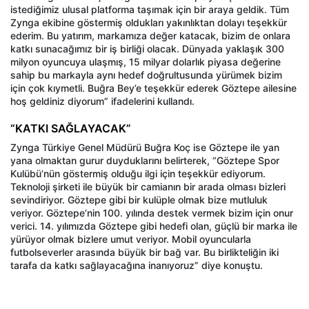
istediğimiz ulusal platforma taşımak için bir araya geldik. Tüm
Zynga ekibine göstermiş oldukları yakınlıktan dolayı teşekkür
ederim. Bu yatırım, markamıza değer katacak, bizim de onlara
katkı sunacağımız bir iş birliği olacak. Dünyada yaklaşık 300
milyon oyuncuya ulaşmış, 15 milyar dolarlık piyasa değerine
sahip bu markayla aynı hedef doğrultusunda yürümek bizim
için çok kıymetli. Buğra Bey’e teşekkür ederek Göztepe ailesine
hoş geldiniz diyorum” ifadelerini kullandı.
“KATKI SAĞLAYACAK”
Zynga Türkiye Genel Müdürü Buğra Koç ise Göztepe ile yan
yana olmaktan gurur duyduklarını belirterek, “Göztepe Spor
Kulübü’nün göstermiş olduğu ilgi için teşekkür ediyorum.
Teknoloji şirketi ile büyük bir camianın bir arada olması bizleri
sevindiriyor. Göztepe gibi bir kulüple olmak bize mutluluk
veriyor. Göztepe’nin 100. yılında destek vermek bizim için onur
verici. 14. yılımızda Göztepe gibi hedefi olan, güçlü bir marka ile
yürüyor olmak bizlere umut veriyor. Mobil oyuncularla
futbolseverler arasında büyük bir bağ var. Bu birlikteliğin iki
tarafa da katkı sağlayacağına inanıyoruz” diye konuştu.