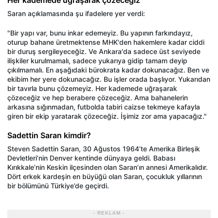
Her kademede uğraşarak çözeceğiz
Saran açıklamasında şu ifadelere yer verdi:
"Bir yapı var, bunu inkar edemeyiz. Bu yapının farkındayız,
oturup bahane üretmektense MHK'den hakemlere kadar ciddi
bir duruş sergileyeceğiz. Ve Ankara'da sadece üst seviyede
ilişkiler kurulmamalı, sadece yukarıya gidip tamam deyip
çıkılmamalı. En aşağıdaki bürokrata kadar dokunacağız. Ben ve
ekibim her yere dokunacağız. Bu işler orada başlıyor. Yukarıdan
bir tavırla bunu çözemeyiz. Her kademede uğraşarak
çözeceğiz ve hep berabere çözeceğiz. Ama bahanelerin
arkasına sığınmadan, futbolda tabiri caizse tekmeye kafayla
giren bir ekip yaratarak çözeceğiz. İşimiz zor ama yapacağız."
Sadettin Saran kimdir?
Steven Sadettin Saran, 30 Ağustos 1964’te Amerika Birleşik
Devletleri’nin Denver kentinde dünyaya geldi. Babası
Kırıkkale’nin Keskin ilçesinden olan Saran’ın annesi Amerikalıdır.
Dört erkek kardeşin en büyüğü olan Saran, çocukluk yıllarının
bir bölümünü Türkiye’de geçirdi.
- REKLAM -