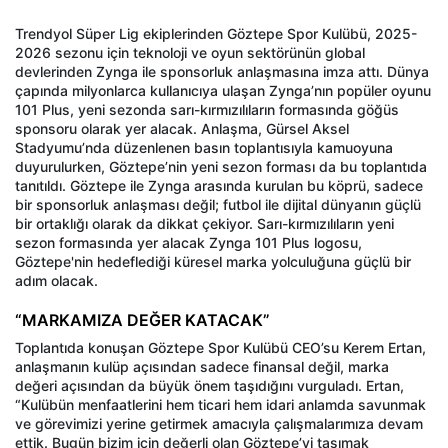
Trendyol Süper Lig ekiplerinden Göztepe Spor Kulübü, 2025-
2026 sezonu için teknoloji ve oyun sektörünün global
devlerinden Zynga ile sponsorluk anlaşmasına imza attı. Dünya
çapında milyonlarca kullanıcıya ulaşan Zynga’nın popüler oyunu
101 Plus, yeni sezonda sarı-kırmızılıların formasında göğüs
sponsoru olarak yer alacak. Anlaşma, Gürsel Aksel
Stadyumu’nda düzenlenen basın toplantısıyla kamuoyuna
duyurulurken, Göztepe’nin yeni sezon forması da bu toplantıda
tanıtıldı. Göztepe ile Zynga arasında kurulan bu köprü, sadece
bir sponsorluk anlaşması değil; futbol ile dijital dünyanın güçlü
bir ortaklığı olarak da dikkat çekiyor. Sarı-kırmızılıların yeni
sezon formasında yer alacak Zynga 101 Plus logosu,
Göztepe'nin hedeflediği küresel marka yolculuğuna güçlü bir
adım olacak.
“MARKAMIZA DEĞER KATACAK”
Toplantıda konuşan Göztepe Spor Kulübü CEO’su Kerem Ertan,
anlaşmanın kulüp açısından sadece finansal değil, marka
değeri açısından da büyük önem taşıdığını vurguladı. Ertan,
“Kulübün menfaatlerini hem ticari hem idari anlamda savunmak
ve görevimizi yerine getirmek amacıyla çalışmalarımıza devam
ettik. Bugün bizim için değerli olan Göztepe’yi taşımak