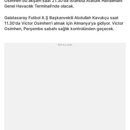
Osimhen
bu ak
şam saat 21.30'da İstanbul Atat
ürk Havaliman
ı
Genel Havacılık Terminali'nde olacak.
Galatasaray Futbol A.Ş Başkanvekili Abdullah Kavuk
çu saat
11.30'da Victor
Osimhen'i
almak için Almanya'ya gidiyor. Victor
Osimhen
, Per
şembe sabahı sağlık kontrol
ünden geçecek.
- REKLAM -