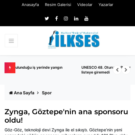
Anasayfa
Resim Galerisi
Videolar
Yazarlar
UNESCO 48. Oturumu Busan’da tamamlandı: Türkiye bu yıl
A
listeye giremedi
Ana Sayfa
Spor
Zynga, Göztepe'nin ana sponsoru
oldu!
Göz-Göz, teknoloji devi Zynga ile el sıkıştı. Göztepe’nin yeni