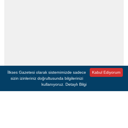
İlkses Gazetesi olarak sistemimizde sadece
Kabul Ediyorum
sizin izinleriniz doğrultusunda bilgilerinizi
kullanıyoruz.
Detaylı Bilgi
Lise öğreniminin ardından üniversite eğitimi için yeniden
Amerika’ya dönen Saran, Kentucky Üniversitesi’nde makine
mühendisliği okudu. Üniversite yıllarında yalnızca mühendislik