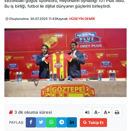
sezondaki göğüs sponsoru, milyonların oynadığı 101 Plus oldu.
Bu iş birliği, futbol ile dijital dünyanın güçlerini birleştirdi.
Oluşturulma:
30.07.2025 11:43
Kaynak:
HÜSEYİN DEMİR
A-
A+
3 dk okuma süresi
PAYLAŞ:
Takip Et