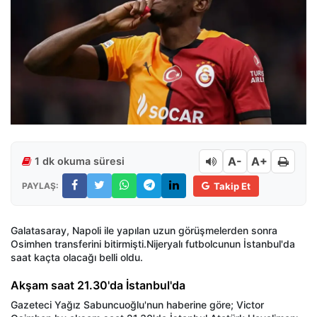
A-
A+
1 dk okuma süresi
PAYLAŞ:
Takip Et
Galatasaray, Napoli ile yapılan uzun g
örü
şmelerden sonra
Osimhen
transferini bitirmişti.
Nijeryalı futbolcunun İstanbul'da
saat ka
çta olaca
ğı belli oldu.
Ak
şam saat 21.30'da İstanbul'da
Gazeteci Yağız Sabuncuoğlu'nun haberine g
öre; Victor