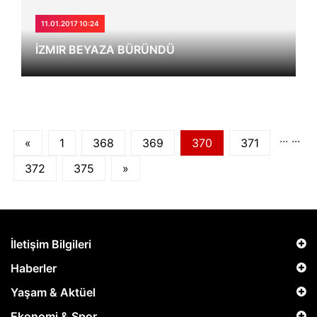
11.01.2017 10:24
İZMIR BEYAZA BÜRÜNDÜ
...
...
«
1
368
369
370
371
372
375
»
İletişim Bilgileri
Haberler
Yaşam & Aktüel
Ekonomi & Spor