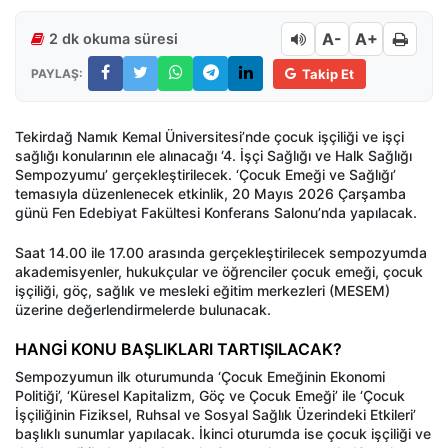
A-
A+
2 dk okuma süresi
PAYLAŞ:
Takip Et
Tekirdağ Namık Kemal Üniversitesi’nde çocuk işçiliği ve işçi
sağlığı konularının ele alınacağı ‘4. İşçi Sağlığı ve Halk Sağlığı
Sempozyumu’ gerçekleştirilecek. ‘Çocuk Emeği ve Sağlığı’
temasıyla düzenlenecek etkinlik, 20 Mayıs 2026 Çarşamba
günü Fen Edebiyat Fakültesi Konferans Salonu’nda yapılacak.
Saat 14.00 ile 17.00 arasında gerçekleştirilecek sempozyumda
akademisyenler, hukukçular ve öğrenciler çocuk emeği, çocuk
işçiliği, göç, sağlık ve mesleki eğitim merkezleri (MESEM)
üzerine değerlendirmelerde bulunacak.
HANGİ KONU BAŞLIKLARI TARTIŞILACAK?
Sempozyumun ilk oturumunda ‘Çocuk Emeğinin Ekonomi
Politiği’, ‘Küresel Kapitalizm, Göç ve Çocuk Emeği’ ile ‘Çocuk
İşçiliğinin Fiziksel, Ruhsal ve Sosyal Sağlık Üzerindeki Etkileri’
başlıklı sunumlar yapılacak. İkinci oturumda ise çocuk işçiliği ve