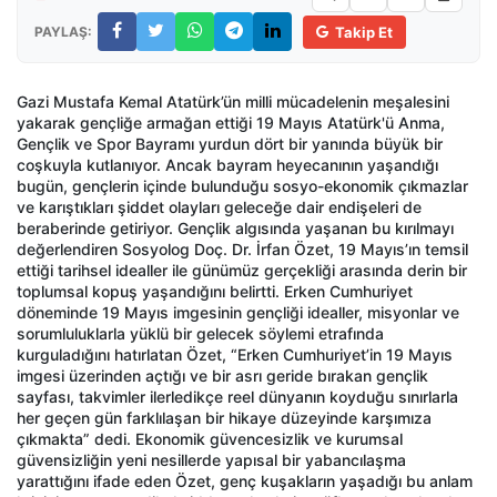
PAYLAŞ:
Takip Et
Gazi Mustafa Kemal Atatürk’ün milli mücadelenin meşalesini
yakarak gençliğe armağan ettiği 19 Mayıs Atatürk'ü Anma,
Gençlik ve Spor Bayramı yurdun dört bir yanında büyük bir
coşkuyla kutlanıyor. Ancak bayram heyecanının yaşandığı
bugün, gençlerin içinde bulunduğu sosyo-ekonomik çıkmazlar
ve karıştıkları şiddet olayları geleceğe dair endişeleri de
beraberinde getiriyor. Gençlik algısında yaşanan bu kırılmayı
değerlendiren Sosyolog Doç. Dr. İrfan Özet, 19 Mayıs’ın temsil
ettiği tarihsel idealler ile günümüz gerçekliği arasında derin bir
toplumsal kopuş yaşandığını belirtti. Erken Cumhuriyet
döneminde 19 Mayıs imgesinin gençliği idealler, misyonlar ve
sorumluluklarla yüklü bir gelecek söylemi etrafında
kurguladığını hatırlatan Özet, “Erken Cumhuriyet’in 19 Mayıs
imgesi üzerinden açtığı ve bir asrı geride bırakan gençlik
sayfası, takvimler ilerledikçe reel dünyanın koyduğu sınırlarla
her geçen gün farklılaşan bir hikaye düzeyinde karşımıza
çıkmakta” dedi. Ekonomik güvencesizlik ve kurumsal
güvensizliğin yeni nesillerde yapısal bir yabancılaşma
yarattığını ifade eden Özet, genç kuşakların yaşadığı bu anlam