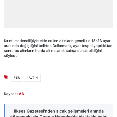
Kırıntı madenciliğiyle elde edilen altınların genellikle 18-23 ayar
arasında değiştiğini belirten Deliormanlı, ayar tespiti yapıldıktan
sonra bu altınların hurda altın olarak satışa sunulabildiğini
söyledi.
#SU
#ALTIN
Kaynak:
AA
İlkses Gazetesi'nden sıcak gelişmeleri anında
öğrenmek için Google Haberler'de bizi takip edin!