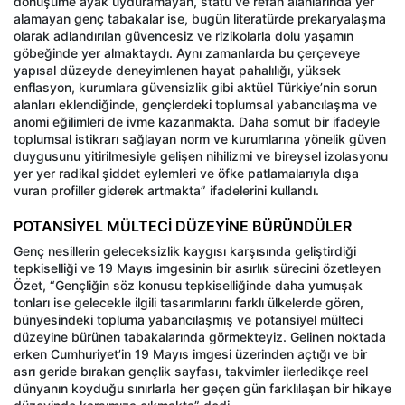
dönüşüme ayak uyduramayan, statü ve refah alanlarında yer
alamayan genç tabakalar ise, bugün literatürde prekaryalaşma
olarak adlandırılan güvencesiz ve rizikolarla dolu yaşamın
göbeğinde yer almaktaydı. Aynı zamanlarda bu çerçeveye
yapısal düzeyde deneyimlenen hayat pahalılığı, yüksek
enflasyon, kurumlara güvensizlik gibi aktüel Türkiye’nin sorun
alanları eklendiğinde, gençlerdeki toplumsal yabancılaşma ve
anomi eğilimleri de ivme kazanmakta. Daha somut bir ifadeyle
toplumsal istikrarı sağlayan norm ve kurumlarına yönelik güven
duygusunu yitirilmesiyle gelişen nihilizmi ve bireysel izolasyonu
yer yer radikal şiddet eylemleri ve öfke patlamalarıyla dışa
vuran profiller giderek artmakta” ifadelerini kullandı.
POTANSİYEL MÜLTECİ DÜZEYİNE BÜRÜNDÜLER
Genç nesillerin geleceksizlik kaygısı karşısında geliştirdiği
tepkiselliği ve 19 Mayıs imgesinin bir asırlık sürecini özetleyen
Özet, “Gençliğin söz konusu tepkiselliğinde daha yumuşak
tonları ise gelecekle ilgili tasarımlarını farklı ülkelerde gören,
bünyesindeki topluma yabancılaşmış ve potansiyel mülteci
düzeyine bürünen tabakalarında görmekteyiz. Gelinen noktada
erken Cumhuriyet’in 19 Mayıs imgesi üzerinden açtığı ve bir
asrı geride bırakan gençlik sayfası, takvimler ilerledikçe reel
dünyanın koyduğu sınırlarla her geçen gün farklılaşan bir hikaye