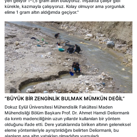
yeri geliyor 1-1,5 gram altın buluyoruz. İnşaatta çalışır gibi
kürekle, kazmayla çalışıyoruz. Kolay olmuyor ama yorgunluk
elime 1 gram altın aldığımda geçiyor."
“BÜYÜK BİR ZENGİNLİK BULMAK MÜMKÜN DEĞİL”
Dokuz Eylül Üniversitesi Mühendislik Fakültesi Maden
Mühendisliği Bölüm Başkanı Prof. Dr. Ahmet Hamdi Deliormanlı
da kırıntı madenciliğinin uzun yıllardır kullanılan bir yöntem
olduğunu ifade etti. Dere yataklarında biriken altının geleneksel
eleme yöntemleriyle ayrıştırıldığını belirten Deliormanlı, bu
alanların ana altın yatakları olmadığını vurguladı.