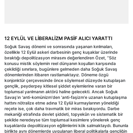
12 EYLÜL VE LİBERALİZM PASİF ALICI YARATTI
Soğuk Savaş dönemi ve sonrasında yaşanan kırılmaları,
özellikle 12 Eylül askeri darbesinin genç kuşaklar üzerinde
bıraktığı depolitizasyon mirasını değerlendiren Özet, “Söz
konusu mistik söylemin reel dünyanın koşulları karşısında
çekildiği sınırlara, bugünlere gelmeden daha Soğuk Savaş
dönemlerinden itibaren rastlamaktayız. Döneme özgü
konjonktür çerçevesinde önce söylemsel düzeyde kutuplaşan
gençlik, peyderpey kitlesel şiddet eylemlerine varan bir
toplumsal yarılmanın aktörü haline gelecekti. Ancak Soğuk
Savaş’ın 'anti-komünizm'den 'anti-faşizm'e uzanan kutuplaşma
hattını nötralize etme adına 12 Eylül kurmaylarının yöneldiği
reçete ise, çok daha travmatik bir miras bırakıyordu. Darbe
mekaniği etrafında devlet şiddeti, topyekûn ve sistematik bir
şekilde neredeyse tüm toplumsal kesimlere yönelerek genç
kuşaklarda depolitizasyon eğilimlerini kök salmaktaydı. Bununla
birlikte aynı dönemlerde uygulanan liberal politikalarla gençliğin