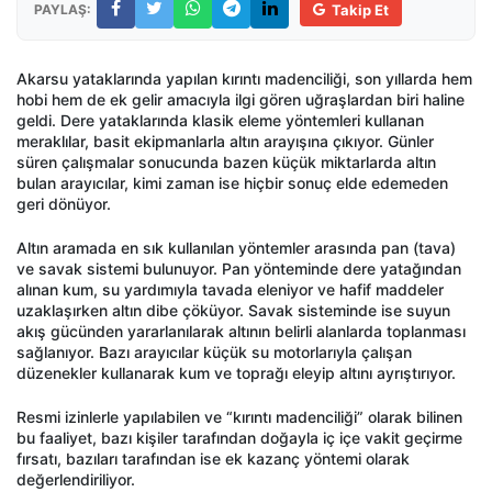
PAYLAŞ:
Takip Et
Akarsu yataklarında yapılan kırıntı madenciliği, son yıllarda hem
hobi hem de ek gelir amacıyla ilgi gören uğraşlardan biri haline
geldi. Dere yataklarında klasik eleme yöntemleri kullanan
meraklılar, basit ekipmanlarla altın arayışına çıkıyor. Günler
süren çalışmalar sonucunda bazen küçük miktarlarda altın
bulan arayıcılar, kimi zaman ise hiçbir sonuç elde edemeden
geri dönüyor.
Altın aramada en sık kullanılan yöntemler arasında pan (tava)
ve savak sistemi bulunuyor. Pan yönteminde dere yatağından
alınan kum, su yardımıyla tavada eleniyor ve hafif maddeler
uzaklaşırken altın dibe çöküyor. Savak sisteminde ise suyun
akış gücünden yararlanılarak altının belirli alanlarda toplanması
sağlanıyor. Bazı arayıcılar küçük su motorlarıyla çalışan
düzenekler kullanarak kum ve toprağı eleyip altını ayrıştırıyor.
Resmi izinlerle yapılabilen ve “kırıntı madenciliği” olarak bilinen
bu faaliyet, bazı kişiler tarafından doğayla iç içe vakit geçirme
fırsatı, bazıları tarafından ise ek kazanç yöntemi olarak
değerlendiriliyor.