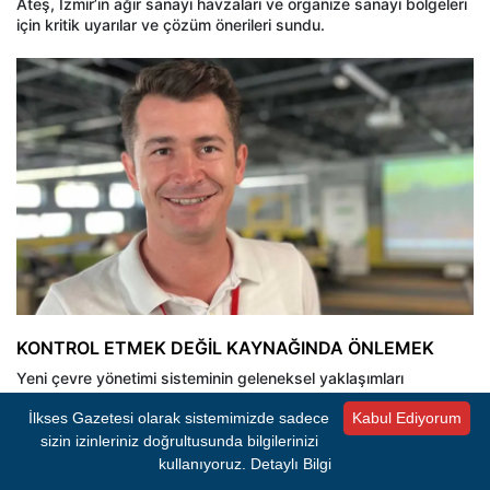
Ateş, İzmir’in ağır sanayi havzaları ve organize sanayi bölgeleri
için kritik uyarılar ve çözüm önerileri sundu.
KONTROL ETMEK DEĞİL KAYNAĞINDA ÖNLEMEK
Yeni çevre yönetimi sisteminin geleneksel yaklaşımları
tamamen tasfiye ettiğini ve üretim süreçlerinde köklü bir
İlkses Gazetesi olarak sistemimizde sadece
Kabul Ediyorum
transformasyon baskısı oluşturacağını ifade eden Ateş,
“Cumhuriyet tarihimizin çevre yönetimi açısından en köklü ve
sizin izinleriniz doğrultusunda bilgilerinizi
yapısal dönüşümlerinden birine tanıklık ediyoruz. Yeni sistem,
kullanıyoruz.
Detaylı Bilgi
gelenekselleşmiş olan ‘kirlettikten sonra atığı kontrol et veya