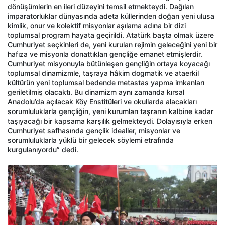
dönüşümlerin en ileri düzeyini temsil etmekteydi. Dağılan
imparatorluklar dünyasında adeta küllerinden doğan yeni ulusa
kimlik, onur ve kolektif misyonlar aşılama adına bir dizi
toplumsal program hayata geçirildi. Atatürk başta olmak üzere
Cumhuriyet seçkinleri de, yeni kurulan rejimin geleceğini yeni bir
hafıza ve misyonla donattıkları gençliğe emanet etmişlerdir.
Cumhuriyet misyonuyla bütünleşen gençliğin ortaya koyacağı
toplumsal dinamizmle, taşraya hâkim dogmatik ve ataerkil
kültürün yeni toplumsal bedende metastas yapma imkanları
geriletilmiş olacaktı. Bu dinamizm aynı zamanda kırsal
Anadolu’da açılacak Köy Enstitüleri ve okullarda alacakları
sorumluluklarla gençliğin, yeni kurumları taşranın kalbine kadar
taşıyacağı bir kapsama karşılık gelmekteydi. Dolayısıyla erken
Cumhuriyet safhasında gençlik idealler, misyonlar ve
sorumluluklarla yüklü bir gelecek söylemi etrafında
kurgulanıyordu” dedi.