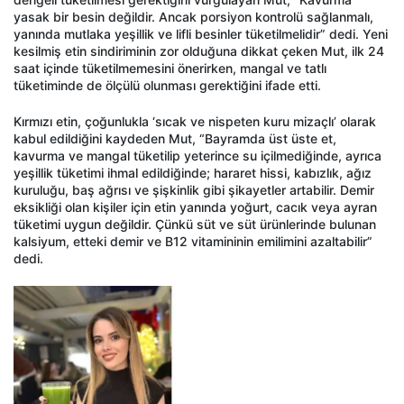
yasak bir besin değildir. Ancak porsiyon kontrolü sağlanmalı,
yanında mutlaka yeşillik ve lifli besinler tüketilmelidir” dedi. Yeni
kesilmiş etin sindiriminin zor olduğuna dikkat çeken Mut, ilk 24
saat içinde tüketilmemesini önerirken, mangal ve tatlı
tüketiminde de ölçülü olunması gerektiğini ifade etti.
Kırmızı etin, çoğunlukla ‘sıcak ve nispeten kuru mizaçlı’ olarak
kabul edildiğini kaydeden Mut, “Bayramda üst üste et,
kavurma ve mangal tüketilip yeterince su içilmediğinde, ayrıca
yeşillik tüketimi ihmal edildiğinde; hararet hissi, kabızlık, ağız
kuruluğu, baş ağrısı ve şişkinlik gibi şikayetler artabilir. Demir
eksikliği olan kişiler için etin yanında yoğurt, cacık veya ayran
tüketimi uygun değildir. Çünkü süt ve süt ürünlerinde bulunan
kalsiyum, etteki demir ve B12 vitamininin emilimini azaltabilir”
dedi.