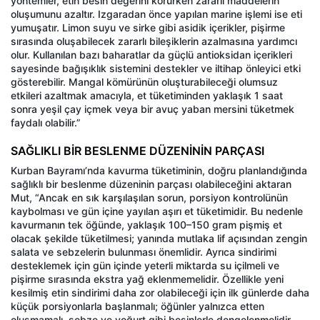
yöntemler, etin besin değerini korurken zararlı maddelerin
oluşumunu azaltır. Izgaradan önce yapılan marine işlemi ise eti
yumuşatır. Limon suyu ve sirke gibi asidik içerikler, pişirme
sırasında oluşabilecek zararlı bileşiklerin azalmasına yardımcı
olur. Kullanılan bazı baharatlar da güçlü antioksidan içerikleri
sayesinde bağışıklık sistemini destekler ve iltihap önleyici etki
gösterebilir. Mangal kömürünün oluşturabileceği olumsuz
etkileri azaltmak amacıyla, et tüketiminden yaklaşık 1 saat
sonra yeşil çay içmek veya bir avuç yaban mersini tüketmek
faydalı olabilir.”
SAĞLIKLI BİR BESLENME DÜZENİNİN PARÇASI
Kurban Bayramı’nda kavurma tüketiminin, doğru planlandığında
sağlıklı bir beslenme düzeninin parçası olabileceğini aktaran
Mut, “Ancak en sık karşılaşılan sorun, porsiyon kontrolünün
kaybolması ve gün içine yayılan aşırı et tüketimidir. Bu nedenle
kavurmanın tek öğünde, yaklaşık 100–150 gram pişmiş et
olacak şekilde tüketilmesi; yanında mutlaka lif açısından zengin
salata ve sebzelerin bulunması önemlidir. Ayrıca sindirimi
desteklemek için gün içinde yeterli miktarda su içilmeli ve
pişirme sırasında ekstra yağ eklenmemelidir. Özellikle yeni
kesilmiş etin sindirimi daha zor olabileceği için ilk günlerde daha
küçük porsiyonlarla başlanmalı; öğünler yalnızca etten
oluşmamalı, sebze ve yoğurt gibi besinlerle dengelenmelidir.