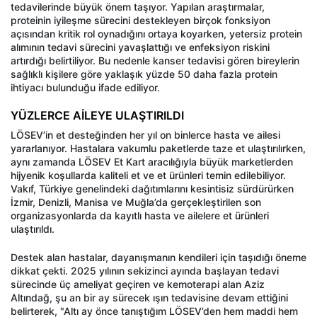
tedavilerinde büyük önem taşıyor. Yapılan araştırmalar,
proteinin iyileşme sürecini destekleyen birçok fonksiyon
açısından kritik rol oynadığını ortaya koyarken, yetersiz protein
alımının tedavi sürecini yavaşlattığı ve enfeksiyon riskini
artırdığı belirtiliyor. Bu nedenle kanser tedavisi gören bireylerin
sağlıklı kişilere göre yaklaşık yüzde 50 daha fazla protein
ihtiyacı bulunduğu ifade ediliyor.
YÜZLERCE AİLEYE ULAŞTIRILDI
LÖSEV’in et desteğinden her yıl on binlerce hasta ve ailesi
yararlanıyor. Hastalara vakumlu paketlerde taze et ulaştırılırken,
aynı zamanda LÖSEV Et Kart aracılığıyla büyük marketlerden
hijyenik koşullarda kaliteli et ve et ürünleri temin edilebiliyor.
Vakıf, Türkiye genelindeki dağıtımlarını kesintisiz sürdürürken
İzmir, Denizli, Manisa ve Muğla’da gerçekleştirilen son
organizasyonlarda da kayıtlı hasta ve ailelere et ürünleri
ulaştırıldı.
Destek alan hastalar, dayanışmanın kendileri için taşıdığı öneme
dikkat çekti. 2025 yılının sekizinci ayında başlayan tedavi
sürecinde üç ameliyat geçiren ve kemoterapi alan Aziz
Altındağ, şu an bir ay sürecek ışın tedavisine devam ettiğini
belirterek, "Altı ay önce tanıştığım LÖSEV’den hem maddi hem