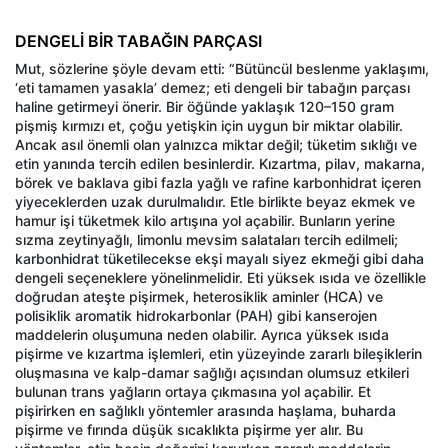
DENGELİ BİR TABAĞIN PARÇASI
Mut, sözlerine şöyle devam etti: “Bütüncül beslenme yaklaşımı,
‘eti tamamen yasakla’ demez; eti dengeli bir tabağın parçası
haline getirmeyi önerir. Bir öğünde yaklaşık 120–150 gram
pişmiş kırmızı et, çoğu yetişkin için uygun bir miktar olabilir.
Ancak asıl önemli olan yalnızca miktar değil; tüketim sıklığı ve
etin yanında tercih edilen besinlerdir. Kızartma, pilav, makarna,
börek ve baklava gibi fazla yağlı ve rafine karbonhidrat içeren
yiyeceklerden uzak durulmalıdır. Etle birlikte beyaz ekmek ve
hamur işi tüketmek kilo artışına yol açabilir. Bunların yerine
sızma zeytinyağlı, limonlu mevsim salataları tercih edilmeli;
karbonhidrat tüketilecekse ekşi mayalı siyez ekmeği gibi daha
dengeli seçeneklere yönelinmelidir. Eti yüksek ısıda ve özellikle
doğrudan ateşte pişirmek, heterosiklik aminler (HCA) ve
polisiklik aromatik hidrokarbonlar (PAH) gibi kanserojen
maddelerin oluşumuna neden olabilir. Ayrıca yüksek ısıda
pişirme ve kızartma işlemleri, etin yüzeyinde zararlı bileşiklerin
oluşmasına ve kalp-damar sağlığı açısından olumsuz etkileri
bulunan trans yağların ortaya çıkmasına yol açabilir. Et
pişirirken en sağlıklı yöntemler arasında haşlama, buharda
pişirme ve fırında düşük sıcaklıkta pişirme yer alır. Bu