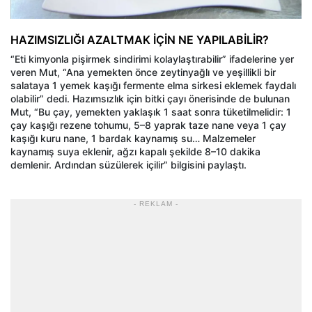
HAZIMSIZLIĞI AZALTMAK İÇİN NE YAPILABİLİR?
“Eti kimyonla pişirmek sindirimi kolaylaştırabilir” ifadelerine yer
veren Mut, “Ana yemekten önce zeytinyağlı ve yeşillikli bir
salataya 1 yemek kaşığı fermente elma sirkesi eklemek faydalı
olabilir” dedi. Hazımsızlık için bitki çayı önerisinde de bulunan
Mut, “Bu çay, yemekten yaklaşık 1 saat sonra tüketilmelidir: 1
çay kaşığı rezene tohumu, 5–8 yaprak taze nane veya 1 çay
kaşığı kuru nane, 1 bardak kaynamış su… Malzemeler
kaynamış suya eklenir, ağzı kapalı şekilde 8–10 dakika
demlenir. Ardından süzülerek içilir” bilgisini paylaştı.
- REKLAM -