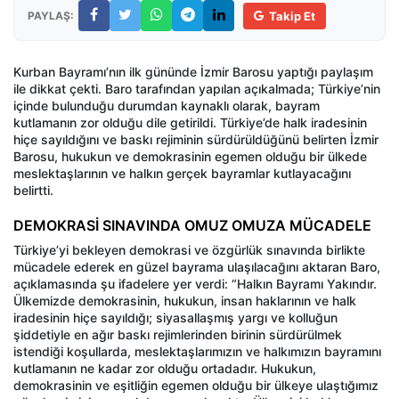
PAYLAŞ:
Takip Et
Kurban Bayramı’nın ilk gününde İzmir Barosu yaptığı paylaşım
ile dikkat çekti. Baro tarafından yapılan açıkalmada; Türkiye’nin
içinde bulunduğu durumdan kaynaklı olarak, bayram
kutlamanın zor olduğu dile getirildi. Türkiye’de halk iradesinin
hiçe sayıldığını ve baskı rejiminin sürdürüldüğünü belirten İzmir
Barosu, hukukun ve demokrasinin egemen olduğu bir ülkede
meslektaşlarının ve halkın gerçek bayramlar kutlayacağını
belirtti.
DEMOKRASİ SINAVINDA OMUZ OMUZA MÜCADELE
Türkiye’yi bekleyen demokrasi ve özgürlük sınavında birlikte
mücadele ederek en güzel bayrama ulaşılacağını aktaran Baro,
açıklamasında şu ifadelere yer verdi: “Halkın Bayramı Yakındır.
Ülkemizde demokrasinin, hukukun, insan haklarının ve halk
iradesinin hiçe sayıldığı; siyasallaşmış yargı ve kolluğun
şiddetiyle en ağır baskı rejimlerinden birinin sürdürülmek
istendiği koşullarda, meslektaşlarımızın ve halkımızın bayramını
kutlamanın ne kadar zor olduğu ortadadır. Hukukun,
demokrasinin ve eşitliğin egemen olduğu bir ülkeye ulaştığımız