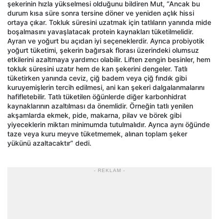
şekerinin hızla yükselmesi olduğunu bildiren Mut, “Ancak bu
durum kısa süre sonra tersine döner ve yeniden açlık hissi
ortaya çıkar. Tokluk süresini uzatmak için tatlıların yanında mide
boşalmasını yavaşlatacak protein kaynakları tüketilmelidir.
Ayran ve yoğurt bu açıdan iyi seçeneklerdir. Ayrıca probiyotik
yoğurt tüketimi, şekerin bağırsak florası üzerindeki olumsuz
etkilerini azaltmaya yardımcı olabilir. Liften zengin besinler, hem
tokluk süresini uzatır hem de kan şekerini dengeler. Tatlı
tüketirken yanında ceviz, çiğ badem veya çiğ fındık gibi
kuruyemişlerin tercih edilmesi, ani kan şekeri dalgalanmalarını
hafifletebilir. Tatlı tüketilen öğünlerde diğer karbonhidrat
kaynaklarının azaltılması da önemlidir. Örneğin tatlı yenilen
akşamlarda ekmek, pide, makarna, pilav ve börek gibi
yiyeceklerin miktarı minimumda tutulmalıdır. Ayrıca aynı öğünde
taze veya kuru meyve tüketmemek, alınan toplam şeker
yükünü azaltacaktır” dedi.
- REKLAM -