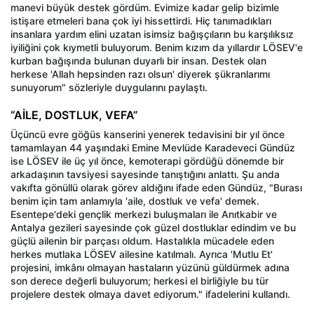
manevi büyük destek gördüm. Evimize kadar gelip bizimle
istişare etmeleri bana çok iyi hissettirdi. Hiç tanımadıkları
insanlara yardım elini uzatan isimsiz bağışçıların bu karşılıksız
iyiliğini çok kıymetli buluyorum. Benim kızım da yıllardır LÖSEV'e
kurban bağışında bulunan duyarlı bir insan. Destek olan
herkese 'Allah hepsinden razı olsun' diyerek şükranlarımı
sunuyorum" sözleriyle duygularını paylaştı.
“AİLE, DOSTLUK, VEFA”
Üçüncü evre göğüs kanserini yenerek tedavisini bir yıl önce
tamamlayan 44 yaşındaki Emine Mevlüde Karadeveci Gündüz
ise LÖSEV ile üç yıl önce, kemoterapi gördüğü dönemde bir
arkadaşının tavsiyesi sayesinde tanıştığını anlattı. Şu anda
vakıfta gönüllü olarak görev aldığını ifade eden Gündüz, "Burası
benim için tam anlamıyla 'aile, dostluk ve vefa' demek.
Esentepe'deki gençlik merkezi buluşmaları ile Anıtkabir ve
Antalya gezileri sayesinde çok güzel dostluklar edindim ve bu
güçlü ailenin bir parçası oldum. Hastalıkla mücadele eden
herkes mutlaka LÖSEV ailesine katılmalı. Ayrıca 'Mutlu Et'
projesini, imkânı olmayan hastaların yüzünü güldürmek adına
son derece değerli buluyorum; herkesi el birliğiyle bu tür
projelere destek olmaya davet ediyorum." ifadelerini kullandı.