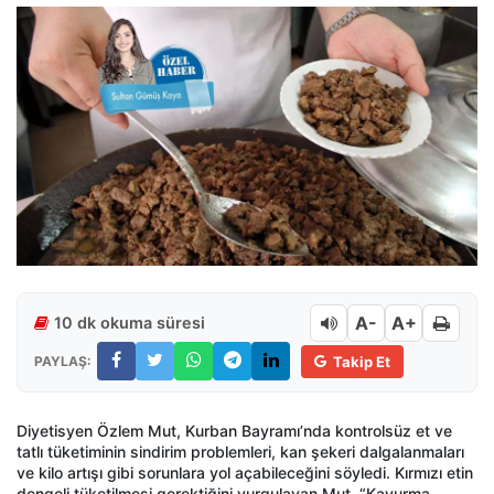
A-
A+
10 dk okuma süresi
PAYLAŞ:
Takip Et
Diyetisyen Özlem Mut, Kurban Bayramı’nda kontrolsüz et ve
tatlı tüketiminin sindirim problemleri, kan şekeri dalgalanmaları
ve kilo artışı gibi sorunlara yol açabileceğini söyledi. Kırmızı etin
dengeli tüketilmesi gerektiğini vurgulayan Mut, “Kavurma