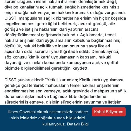
sorumluluğunun insan hakları ihlallerini derinleştirmek değil;
diyalog kanallarını açık tutmak, sağlık hizmetlerine kesintisiz
erişimi sağlamak ve yaşam hakkını korumak olduğu vurgulandı.
CİSST, mahpusların sağlık hizmetlerine erişiminin hiçbir koşulda
engellenmemesi gerektiğini belirterek, avukat görüşü, aile
görüşü ve iletişim haklarının idari yaptırım aracına
dönüştürülmemesi çağrısında bulundu. Açıklamada, temel
haklara erişimin idari uygulamaların kabulüne bağlanmasının;
ölçülülük, hukuki belirlilik ve insan onuruna saygı ilkeleri
açısından ciddi sorunlar yarattığı ifade edildi. Dernek ayrıca,
söz konusu ‘kimlik kartı’ uygulamasının kapsamı, hukuki
dayanağı ve sınırları konusunda kamuoyunun açık ve şeffaf
biçimde bilgilendirilmesi gerektiğini kaydetti.
CİSST şunları ekledi: “Yetkili kurumları; Kimlik kartı uygulaması
gerekçe gösterilerek mahpusların temel haklara erişimlerinin
engellenmesine son vermeye, açlık grevindeki mahpusun sağlık
durumuna ilişkin acil ve bağımsız tıbbi değerlendirme
süreçlerini işletmeye, disiplin süreçlerinin savunma ve iletişim
hakları üzerinde baskı aracına dönüşmesini engellemeye,
İlkses Gazetesi olarak sistemimizde sadece
Kabul Ediyorum
bağımsız izleme ve başvuru mekanizmalarının etkili biçimde
sizin izinleriniz doğrultusunda bilgilerinizi
işletilmesini sağlamaya çağırıyoruz.”
kullanıyoruz.
Detaylı Bilgi