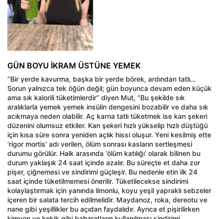
GÜN BOYU İKRAM ÜSTÜNE YEMEK
“Bir yerde kavurma, başka bir yerde börek, ardından tatlı…
Sorun yalnızca tek öğün değil; gün boyunca devam eden küçük
ama sık kalorili tüketimlerdir” diyen Mut, “Bu şekilde sık
aralıklarla yemek yemek insülin dengesini bozabilir ve daha sık
acıkmaya neden olabilir. Aç karna tatlı tüketmek ise kan şekeri
düzenini olumsuz etkiler. Kan şekeri hızlı yükselip hızlı düştüğü
için kısa süre sonra yeniden açlık hissi oluşur. Yeni kesilmiş ette
‘rigor mortis’ adı verilen, ölüm sonrası kasların sertleşmesi
durumu görülür. Halk arasında ‘ölüm katılığı’ olarak bilinen bu
durum yaklaşık 24 saat içinde azalır. Bu süreçte et daha zor
pişer, çiğnemesi ve sindirimi güçleşir. Bu nedenle etin ilk 24
saat içinde tüketilmemesi önerilir. Tüketilecekse sindirimi
kolaylaştırmak için yanında limonlu, koyu yeşil yapraklı sebzeler
içeren bir salata tercih edilmelidir. Maydanoz, roka, dereotu ve
nane gibi yeşillikler bu açıdan faydalıdır. Ayrıca et pişirilirken
kimyon ve kekik gibi baharatların kullanılması sindirimi