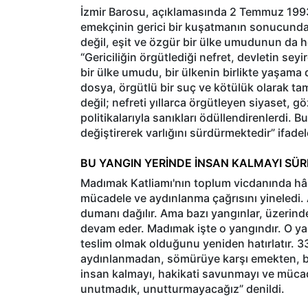
İzmir Barosu, açıklamasında 2 Temmuz 1993
emekçinin gerici bir kuşatmanın sonucunda ka
değil, eşit ve özgür bir ülke umudunun da h
“Gericiliğin örgütlediği nefret, devletin seyi
bir ülke umudu, bir ülkenin birlikte yaşam
dosya, örgütlü bir suç ve kötülük olarak ta
değil; nefreti yıllarca örgütleyen siyaset, 
politikalarıyla sanıkları ödüllendirenlerdi.
değiştirerek varlığını sürdürmektedir” ifadele
BU YANGIN YERİNDE İNSAN KALMAYI SÜ
Madımak Katliamı'nın toplum vicdanında hâl
mücadele ve aydınlanma çağrısını yineledi. 
dumanı dağılır. Ama bazı yangınlar, üzerind
devam eder. Madımak işte o yangındır. O y
teslim olmak olduğunu yeniden hatırlatır. 33
aydınlanmadan, sömürüye karşı emekten, ba
insan kalmayı, hakikati savunmayı ve müca
unutmadık, unutturmayacağız” denildi.