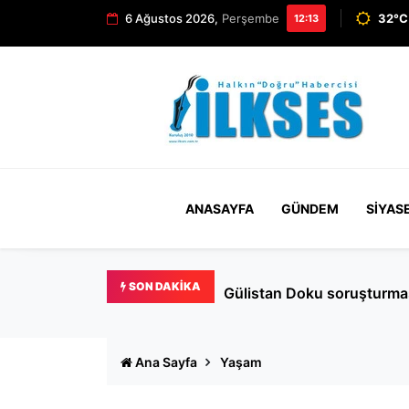
6 Ağustos 2026,
Perşembe
32°C 
12:13
ANASAYFA
GÜNDEM
SIYAS
SON DAKIKA
Behçet Oktay dosyası yenid
Ana Sayfa
Yaşam