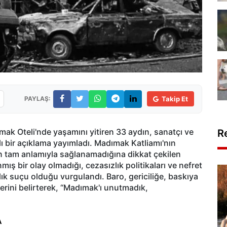
PAYLAŞ:
Takip Et
ak Oteli'nde yaşamını yitiren 33 aydın, sanatçı ve
R
ı bir açıklama yayımladı. Madımak Katliamı'nın
n tam anlamıyla sağlanamadığına dikkat çekilen
ış bir olay olmadığı, cezasızlık politikaları ve nefret
lık suçu olduğu vurgulandı. Baro, gericiliğe, baskıya
erini belirterek, “Madımak'ı unutmadık,
A