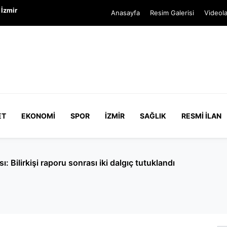
İzmir
Anasayfa
Resim Galerisi
Videola
ET
EKONOMI
SPOR
İZMIR
SAĞLIK
RESMI İLAN
en mi açılıyor? Adalet Bakanı Akın Gürlek ile aile arasında