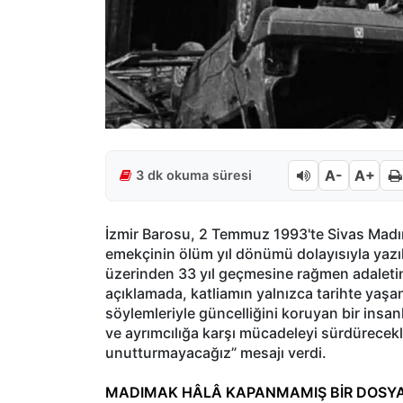
A-
A+
3 dk okuma süresi
İzmir Barosu, 2 Temmuz 1993'te Sivas Madım
emekçinin ölüm yıl dönümü dolayısıyla yazıl
üzerinden 33 yıl geçmesine rağmen adaleti
açıklamada, katliamın yalnızca tarihte yaşanm
söylemleriyle güncelliğini koruyan bir insan
ve ayrımcılığa karşı mücadeleyi sürdürecekl
unutturmayacağız” mesajı verdi.
MADIMAK HÂLÂ KAPANMAMIŞ BİR DOSY