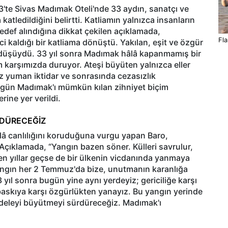
'te Sivas Madımak Oteli'nde 33 aydın, sanatçı ve
tledildiğini belirtti. Katliamın yalnızca insanların
edef alındığına dikkat çekilen açıklamada,
Fla
rci kaldığı bir katliama dönüştü. Yakılan, eşit ve özgür
a düşüydü. 33 yıl sonra Madımak hâlâ kapanmamış bir
m karşımızda duruyor. Ateşi büyüten yalnızca eller
göz yuman iktidar ve sonrasında cezasızlık
 Bugün Madımak'ı mümkün kılan zihniyet biçim
rine yer verildi.
RDÜRECEĞİZ
â canlılığını koruduğuna vurgu yapan Baro,
Açıklamada, “Yangın bazen söner. Külleri savrulur,
en yıllar geçse de bir ülkenin vicdanında yanmaya
angın her 2 Temmuz'da bize, unutmanın karanlığa
 yıl sonra bugün yine aynı yerdeyiz; gericiliğe karşı
skıya karşı özgürlükten yanayız. Bu yangın yerinde
deleyi büyütmeyi sürdüreceğiz. Madımak'ı