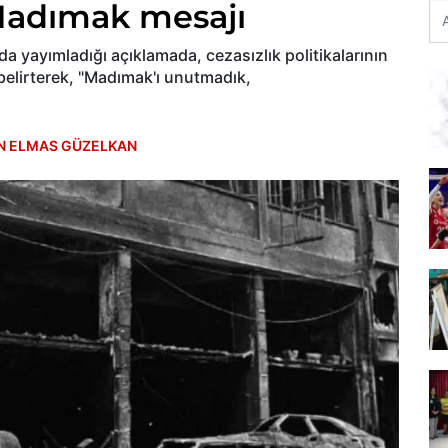
Madımak mesajı
da yayımladığı açıklamada, cezasızlık politikalarının
 belirterek, "Madımak'ı unutmadık,
N ELMAS GÜZELKAN