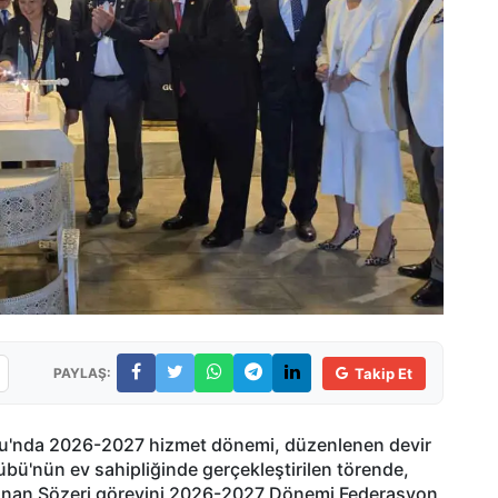
PAYLAŞ:
Takip Et
nu'nda 2026-2027 hizmet dönemi, düzenlenen devir
übü'nün ev sahipliğinde gerçekleştirilen törende,
nan Sözeri görevini 2026-2027 Dönemi Federasyon