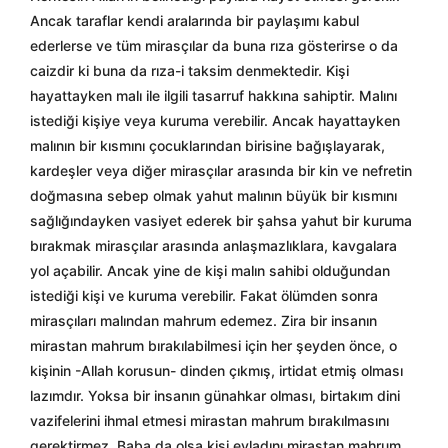
Ancak taraflar kendi aralarında bir paylaşımı kabul
ederlerse ve tüm mirasçılar da buna rıza gösterirse o da
caizdir ki buna da rıza-i taksim denmektedir. Kişi
hayattayken malı ile ilgili tasarruf hakkına sahiptir. Malını
istediği kişiye veya kuruma verebilir. Ancak hayattayken
malının bir kısmını çocuklarından birisine bağışlayarak,
kardeşler veya diğer mirasçılar arasında bir kin ve nefretin
doğmasına sebep olmak yahut malının büyük bir kısmını
sağlığındayken vasiyet ederek bir şahsa yahut bir kuruma
bırakmak mirasçılar arasında anlaşmazlıklara, kavgalara
yol açabilir. Ancak yine de kişi malın sahibi olduğundan
istediği kişi ve kuruma verebilir. Fakat ölümden sonra
mirasçıları malından mahrum edemez. Zira bir insanın
mirastan mahrum bırakılabilmesi için her şeyden önce, o
kişinin -Allah korusun- dinden çıkmış, irtidat etmiş olması
lazımdır. Yoksa bir insanın günahkar olması, birtakım dini
vazifelerini ihmal etmesi mirastan mahrum bırakılmasını
gerektirmez. Baba da olsa kişi evladını mirastan mahrum