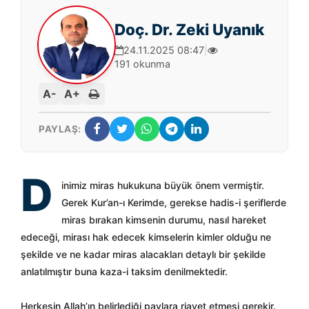
Doç. Dr. Zeki Uyanık
24.11.2025 08:47
|
191 okunma
A-
A+
PAYLAŞ:
D
inimiz miras hukukuna büyük önem vermiştir.
Gerek Kur’an-ı Kerimde, gerekse hadis-i şeriflerde
miras bırakan kimsenin durumu, nasıl hareket
edeceği, mirası hak edecek kimselerin kimler olduğu ne
şekilde ve ne kadar miras alacakları detaylı bir şekilde
anlatılmıştır buna kaza-i taksim denilmektedir.
Herkesin Allah’ın belirlediği paylara riayet etmesi gerekir.