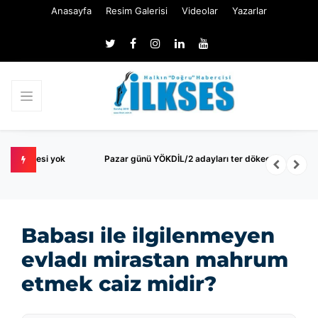
Anasayfa
Resim Galerisi
Videolar
Yazarlar
k
Pazar günü YÖKDİL/2 adayları ter dökecek
B
S
Babası ile ilgilenmeyen
evladı mirastan mahrum
etmek caiz midir?