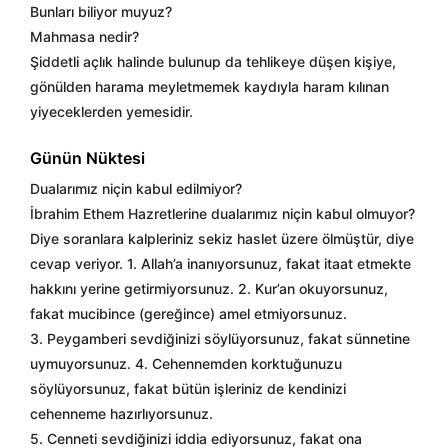
Bunları biliyor muyuz?
Mahmasa nedir?
Şiddetli açlık halinde bulunup da tehlikeye düşen kişiye,
gönülden harama meyletmemek kaydıyla haram kılınan
yiyeceklerden yemesidir.
Günün Nüktesi
Dualarımız niçin kabul edilmiyor?
İbrahim Ethem Hazretlerine dualarımız niçin kabul olmuyor?
Diye soranlara kalpleriniz sekiz haslet üzere ölmüştür, diye
cevap veriyor. 1. Allah’a inanıyorsunuz, fakat itaat etmekte
hakkını yerine getirmiyorsunuz. 2. Kur’an okuyorsunuz,
fakat mucibince (gereğince) amel etmiyorsunuz.
3. Peygamberi sevdiğinizi söylüyorsunuz, fakat sünnetine
uymuyorsunuz. 4. Cehennemden korktuğunuzu
söylüyorsunuz, fakat bütün işleriniz de kendinizi
cehenneme hazırlıyorsunuz.
5. Cenneti sevdiğinizi iddia ediyorsunuz, fakat ona