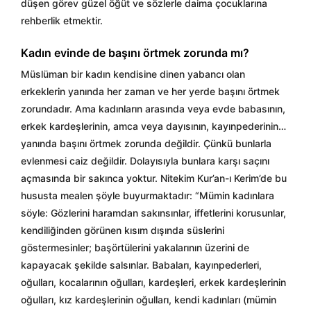
düşen görev güzel öğüt ve sözlerle daima çocuklarına
rehberlik etmektir.
Kadın evinde de başını örtmek zorunda mı?
Müslüman bir kadın kendisine dinen yabancı olan
erkeklerin yanında her zaman ve her yerde başını örtmek
zorundadır. Ama kadınların arasında veya evde babasının,
erkek kardeşlerinin, amca veya dayısının, kayınpederinin…
yanında başını örtmek zorunda değildir. Çünkü bunlarla
evlenmesi caiz değildir. Dolayısıyla bunlara karşı saçını
açmasında bir sakınca yoktur. Nitekim Kur’an-ı Kerim’de bu
hususta mealen şöyle buyurmaktadır: “Mümin kadınlara
söyle: Gözlerini haramdan sakınsınlar, iffetlerini korusunlar,
kendiliğinden görünen kısım dışında süslerini
göstermesinler; başörtülerini yakalarının üzerini de
kapayacak şekilde salsınlar. Babaları, kayınpederleri,
oğulları, kocalarının oğulları, kardeşleri, erkek kardeşlerinin
oğulları, kız kardeşlerinin oğulları, kendi kadınları (mümin