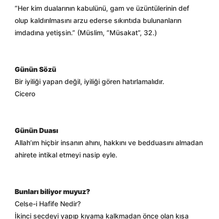
“Her kim dualarının kabulünü, gam ve üzüntülerinin def
olup kaldırılmasını arzu ederse sıkıntıda bulunanların
imdadına yetişsin.” (Müslim, “Müsakat”, 32.)
Günün Sözü
Bir iyiliği yapan değil, iyiliği gören hatırlamalıdır.
Cicero
Günün Duası
Allah’ım hiçbir insanın ahını, hakkını ve bedduasını almadan
ahirete intikal etmeyi nasip eyle.
Bunları biliyor muyuz?
Celse-i Hafife Nedir?
İkinci secdeyi yapıp kıyama kalkmadan önce olan kısa