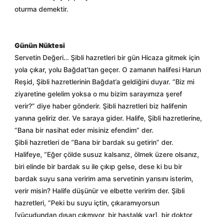
oturma demektir.
Günün Nüktesi
Servetin Değeri… Şibli hazretleri bir gün Hicaza gitmek için
yola çıkar, yolu Bağdat’tan geçer. O zamanın halifesi Harun
Reşid, Şibli hazretlerinin Bağdat’a geldiğini duyar. “Biz mi
ziyaretine gelelim yoksa o mu bizim sarayımıza şeref
verir?” diye haber gönderir. Şibli hazretleri biz halifenin
yanına geliriz der. Ve saraya gider. Halife, Şibli hazretlerine,
“Bana bir nasihat eder misiniz efendim” der.
Şibli hazretleri de “Bana bir bardak su getirin” der.
Halifeye, “Eğer çölde susuz kalsanız, ölmek üzere olsanız,
biri elinde bir bardak su ile çıkıp gelse, dese ki bu bir
bardak suyu sana veririm ama servetinin yarısını isterim,
verir misin? Halife düşünür ve elbette veririm der. Şibli
hazretleri, “Peki bu suyu içtin, çıkaramıyorsun
[vücudundan dışarı çıkmıyor, bir hastalık var], bir doktor