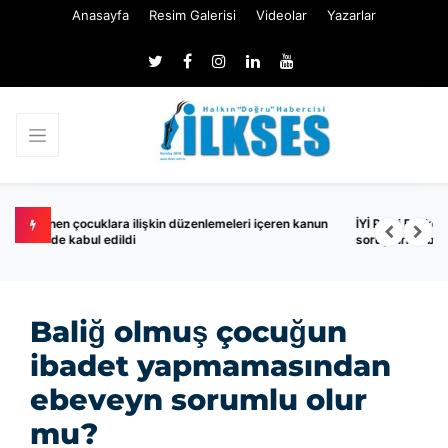
Anasayfa
Resim Galerisi
Videolar
Yazarlar
n kanun
İYİ Parti Balıkesir Milletvekili Turhan Çömez hakkında
soruşturma başlatıldı
Baliğ olmuş çocuğun
ibadet yapmamasından
ebeveyn sorumlu olur
mu?