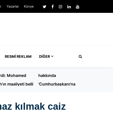
r
Yazarlar
Künye
RESMI REKLAM
DIĞER
zonspor, KAP'a
Ertuğrul Özkök
irdi: Mohamed
hakkında
h’ın maaliyeti belli
'Cumhurbaşkanı'na
hakaret' soruşturması
e namaz kılmak