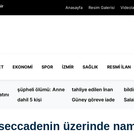
ir
Anasayfa
Resim Galerisi
Videola
ET
EKONOMI
SPOR
İZMIR
SAĞLIK
RESMI İLAN
4 yaşındaki çocuğun
İBB davasında
Trab
sı: 9
şüpheli ölümü: Anne
tahliye edilen İnan
bild
tını
dahil 5 kişi
Güney göreve iade
Sala
ımda
gözaltında
edilmedi
oldu
bir seccadenin üzerind