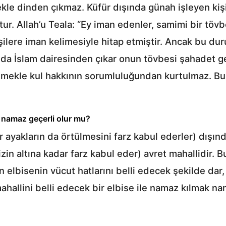
kle dinden çıkmaz. Küfür dışında günah işleyen ki
r. Allah’u Teala: “Ey iman edenler, samimi bir tövbe
şilere iman kelimesiyle hitap etmiştir. Ancak bu du
a İslam dairesinden çıkar onun tövbesi şahadet ge
mekle kul hakkının sorumluluğundan kurtulmaz. Bun
an namaz geçerli olur mu?
ler ayakların da örtülmesini farz kabul ederler) dışı
dizin altına kadar farz kabul eder) avret mahallidir
n elbisenin vücut hatlarını belli edecek şekilde dar
hallini belli edecek bir elbise ile namaz kılmak na