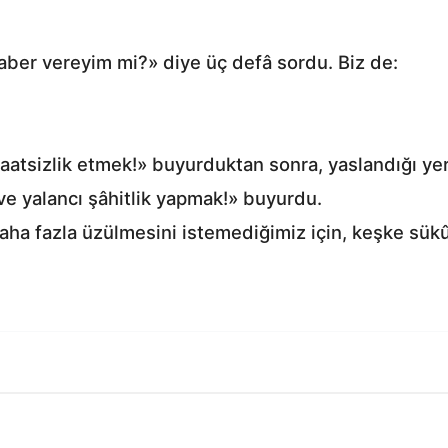
haber vereyim mi?» diye üç defâ sordu. Biz de:
taatsizlik etmek!» buyurduktan sonra, yaslandığı y
 ve yalancı şâhitlik yapmak!» buyurdu.
daha fazla üzülmesini istemediğimiz için, keşke sük