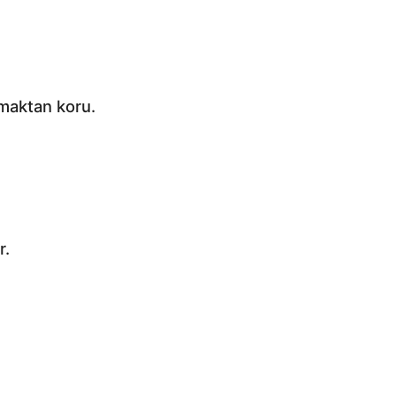
lmaktan koru.
r.