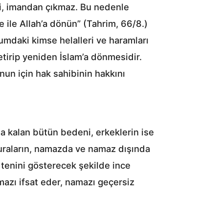
şi, imandan çıkmaz. Bu nedenle
 ile Allah’a dönün” (Tahrim, 66/8.)
rumdaki kimse helalleri ve haramları
tirip yeniden İslam’a dönmesidir.
un için hak sahibinin hakkını
nda kalan bütün bedeni, erkeklerin ise
. Buraların, namazda ve namaz dışında
, tenini gösterecek şekilde ince
mazı ifsat eder, namazı geçersiz