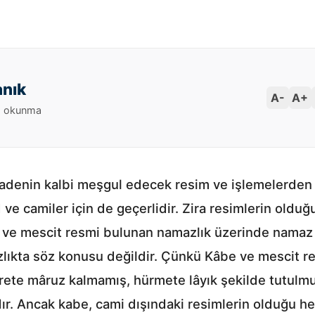
anık
A-
A+
 okunma
cadenin kalbi meşgul edecek resim ve işlemelerden
ve camiler için de geçerlidir. Zira resimlerin old
be ve mescit resmi bulunan namazlık üzerinde namaz 
ızlıkta söz konusu değildir. Çünkü Kâbe ve mescit r
rete mâruz kalmamış, hürmete lâyık şekilde tutul
r. Ancak kabe, cami dışındaki resimlerin olduğu h