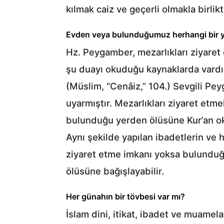
kılmak caiz ve geçerli olmakla birlik
Evden veya bulunduğumuz herhangi bir ye
Hz. Peygamber, mezarlıkları ziyaret 
şu duayı okuduğu kaynaklarda vardır:
(Müslim, “Cenâiz,” 104.) Sevgili P
uyarmıştır. Mezarlıkları ziyaret et
bulunduğu yerden ölüsüne Kur’an o
Aynı şekilde yapılan ibadetlerin ve 
ziyaret etme imkanı yoksa bulunduğu 
ölüsüne bağışlayabilir.
Her günahın bir tövbesi var mı?
İslam dini, itikat, ibadet ve muamelatt