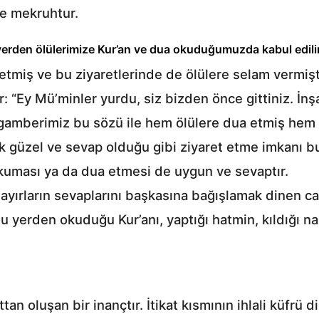
te mekruhtur.
rden ölülerimize Kur’an ve dua okuduğumuzda kabul edili
etmiş ve bu ziyaretlerinde de ölülere selam vermişt
 “Ey Mü’minler yurdu, siz bizden önce gittiniz. İnşa
eygamberimiz bu sözü ile hem ölülere dua etmiş he
mek güzel ve sevap olduğu gibi ziyaret etme imkanı 
kuması ya da dua etmesi de uygun ve sevaptır.
hayırların sevaplarını başkasına bağışlamak dinen cai
yerden okuduğu Kur’anı, yaptığı hatmin, kıldığı nam
an oluşan bir inançtır. İtikat kısmının ihlali küfrü di