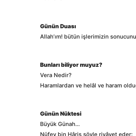
Günün Duası
Allah’ım! bütün işlerimizin sonucun
Bunları biliyor muyuz?
Vera Nedir?
Haramlardan ve helâl ve haram oldu
Günün Nüktesi
Büyük Günah…
Nüfey bin Hâris şöyle rivâyet eder: