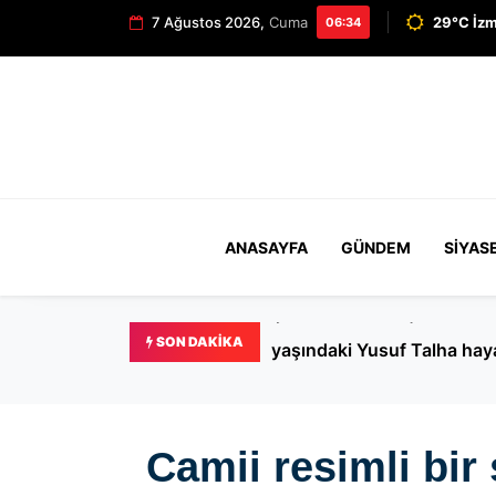
7 Ağustos 2026,
Cuma
29°C İzm
06:34
ANASAYFA
GÜNDEM
SIYAS
Çanakkale’de ilaçlama facia
SON DAKIKA
yaşındaki Yusuf Talha haya
kaybetti, anne yoğun bak
Camii resimli 