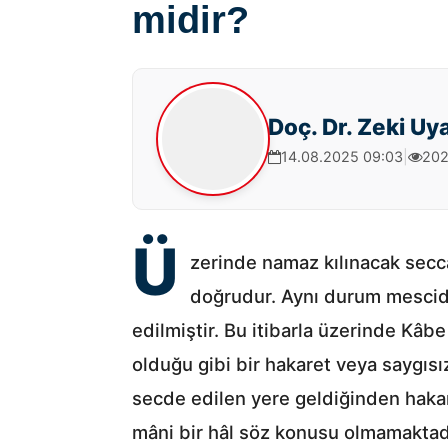
caiz midir?
Doç. Dr. Zeki Uy
14.08.2025 09:03
|
202
Ü
zerinde namaz kılınacak sec
doğrudur. Aynı durum mescid 
edilmiştir. Bu itibarla üzerinde Kâ
olduğu gibi bir hakaret veya saygıs
secde edilen yere geldiğinden haka
mâni bir hâl söz konusu olmamaktadı