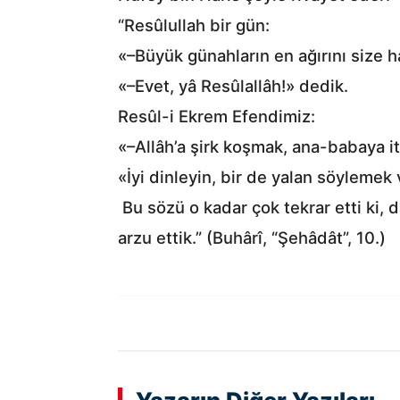
“Resûlullah bir gün:
«–Büyük günahların en ağırını size 
«–Evet, yâ Resûlallâh!» dedik.
Resûl-i Ekrem Efendimiz:
«–Allâh’a şirk koşmak, ana-babaya i
«İyi dinleyin, bir de yalan söylemek
Bu sözü o kadar çok tekrar etti ki, 
arzu ettik.” (Buhârî, “Şehâdât”, 10.)